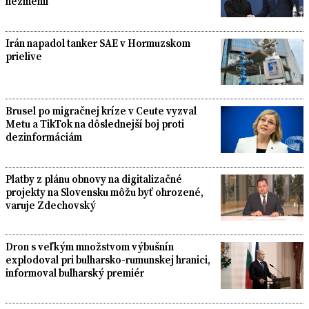
nezmenil
Irán napadol tanker SAE v Hormuzskom
prielive
Brusel po migračnej kríze v Ceute vyzval
Metu a TikTok na dôslednejší boj proti
dezinformáciám
Platby z plánu obnovy na digitalizačné
projekty na Slovensku môžu byť ohrozené,
varuje Zdechovský
Dron s veľkým množstvom výbušnín
explodoval pri bulharsko-rumunskej hranici,
informoval bulharský premiér