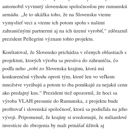
automobil vyvinutý slovenskou spoločnosťou pre rumunskú
armádu. „Je to ukážka toho, že na Slovensku vieme
vymyslieť veci a vieme ich potom spolu s našimi
zahraničnými partnermi aj na ich území vyrobiť,“ zdôraznil
prezident Pellegrini význam tohto projektu.
Konštatoval, že Slovensko prichádza v rôznych oblastiach s
projektmi, ktorých výroba sa presúva do zahraničia, čo
podľa neho „robí zo Slovenska krajinu, ktorá má
konkurenčnú výhodu oproti tým, ktoré len vo veľkom
množstve vyrábajú a potom to iba ponúkajú za nejakú cenu
ako predajný kus.“ Prezident tiež upozornil, že hoci sa
výroba VLAH presunie do Rumunska, z projektu bude
profitovať i slovenská spoločnosť, ktorá sa podieľala na jeho
vývoji. Pripomenul, že krajiny si uvedomujú, že miliardové
investície do zbrojenia by mali prinášať úžitok aj