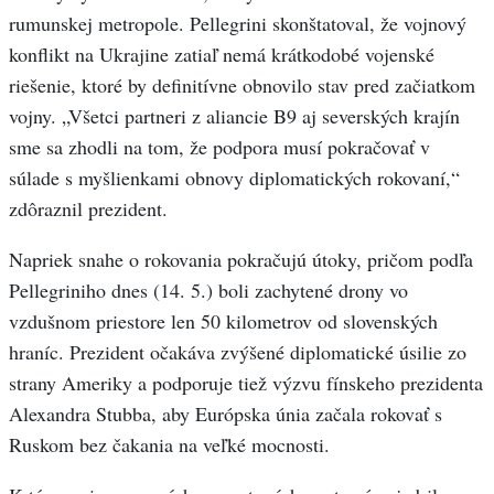
rumunskej metropole. Pellegrini skonštatoval, že vojnový
konflikt na Ukrajine zatiaľ nemá krátkodobé vojenské
riešenie, ktoré by definitívne obnovilo stav pred začiatkom
vojny. „Všetci partneri z aliancie B9 aj severských krajín
sme sa zhodli na tom, že podpora musí pokračovať v
súlade s myšlienkami obnovy diplomatických rokovaní,“
zdôraznil prezident.
Napriek snahe o rokovania pokračujú útoky, pričom podľa
Pellegriniho dnes (14. 5.) boli zachytené drony vo
vzdušnom priestore len 50 kilometrov od slovenských
hraníc. Prezident očakáva zvýšené diplomatické úsilie zo
strany Ameriky a podporuje tiež výzvu fínskeho prezidenta
Alexandra Stubba, aby Európska únia začala rokovať s
Ruskom bez čakania na veľké mocnosti.