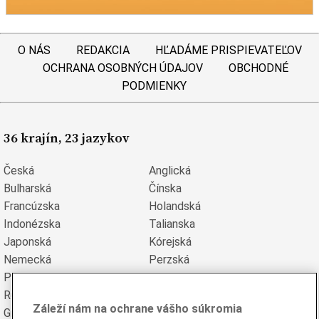
O NÁS
REDAKCIA
HĽADÁME PRISPIEVATEĽOV
OCHRANA OSOBNÝCH ÚDAJOV
OBCHODNÉ
PODMIENKY
36 krajín, 23 jazykov
Česká
Anglická
Bulharská
Čínska
Francúzska
Holandská
Indonézska
Talianska
Japonská
Kórejská
Nemecká
Perzská
Poľská
Portugalská
Rumunská
Ruská
Záleží nám na ochrane vášho súkromia
Grécka
Španielska