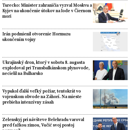
Turecko: Minister zahraničia vyzval Moskvu a
Kyjev na ukončenie útokov na lode v Čiernom
mori
Irán podmienil otvorenie Hormuzu
ukončením vojny
Ukrajinský dron, ktorý v sobotu 8. augusta
explodoval pri Transbalkánskom plynovode,
necielil na Bulharsko
Vypukol ďalší veľký požiar, tentokrát vo
vojenskom obvode na Záhorí. Na mieste
prebieha intenzívny zásah
Zelenskyj pri návšteve Belehradu varoval
pred ťažkou zimou, Vučić svoj postoj