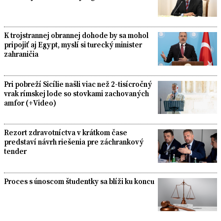
K trojstrannej obrannej dohode by sa mohol
pripojiť aj Egypt, myslí si turecký minister
zahraničia
Pri pobreží Sicílie našli viac než 2-tisícročný
vrak rímskej lode so stovkami zachovaných
amfor (+Video)
Rezort zdravotníctva v krátkom čase
predstaví návrh riešenia pre záchrankový
tender
Proces s únoscom študentky sa blíži ku koncu