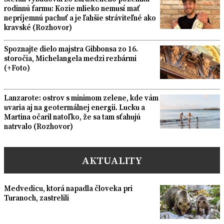
rodinnú farmu: Kozie mlieko nemusí mať
nepríjemnú pachuť a je ľahšie stráviteľné ako
kravské (Rozhovor)
Spoznajte dielo majstra Gibbonsa zo 16.
storočia, Michelangela medzi rezbármi
(+Foto)
Lanzarote: ostrov s minimom zelene, kde vám
uvaria aj na geotermálnej energii. Lucku a
Martina očaril natoľko, že sa tam sťahujú
natrvalo (Rozhovor)
AKTUALITY
Medvedicu, ktorá napadla človeka pri
Turanoch, zastrelili