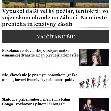
Vypukol ďalší veľký požiar, tentokrát vo
vojenskom obvode na Záhorí. Na mieste
prebieha intenzívny zásah
NAJČÍTANEJŠIE
Roxolana: zo slovanskej otrokyne matka
osmanskej dynastie a najvplyvnejšia žena ríše
Nie, človek nie je priamym potomkom „veľkej
opice“, hovorí francúzsky paleoantropológ
Skutočný príbeh súboru Shen Yun a Falun
Gongu - rozhovor s pánom Li Hongzhi