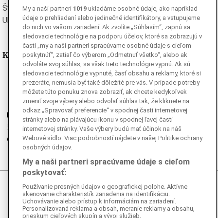
Švédska
Turecká
My a naši partneri
1019
ukladáme osobné údaje, ako napríklad
údaje o prehliadaní alebo jedinečné identifikátory, a vstupujeme
Ukrajinská
Vietnamská
do nich vo vašom zariadení. Ak zvolíte „Súhlasím“, zapnú sa
sledovacie technológie na podporu účelov, ktoré sa zobrazujú v
časti „my a naši partneri spracúvame osobné údaje s cieľom
Kde nás nájdete
poskytnúť“, zatiaľ čo výberom „Odmetnuť všetko“, alebo ak
odvoláte svoj súhlas, sa však tieto technológie vypnú. Ak sú
sledovacie technológie vypnuté, časť obsahu a reklamy, ktoré si
Facebook
prezeráte, nemusia byť také dôležité pre vás. V prípade potreby
Instagram
môžete túto ponuku znova zobraziť, ak chcete kedykoľvek
G
zmeniť svoje výbery alebo odvolať súhlas tak, že kliknete na
Ganjing
odkaz „Spravovať preferencie“ v spodnej časti internetovej
Youtube
stránky alebo na plávajúcu ikonu v spodnej ľavej časti
Twitter
internetovej stránky. Vaše výbery budú mať účinok na náš
Webové sídlo. Viac podrobností nájdete v našej Politike ochrany
Telegram
osobných údajov.
RSS
My a naši partneri spracúvame údaje s cieľom
poskytovať:
Používanie presných údajov o geografickej polohe. Aktívne
© 2026 Epoch Times Slovensko
skenovanie charakteristík zariadenia na identifikáciu.
Uchovávanie alebo prístup k informáciám na zariadení.
Personalizovaná reklama a obsah, meranie reklamy a obsahu,
Všetky práva vyhradené. Publikovanie alebo ďalšie šírenie
prieskum cieľových skupín a vývoj služieb.
správ a fotografií zo zdrojov TASR je bez