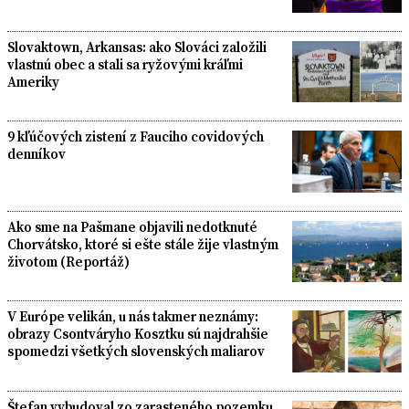
Slovaktown, Arkansas: ako Slováci založili
vlastnú obec a stali sa ryžovými kráľmi
Ameriky
9 kľúčových zistení z Fauciho covidových
denníkov
Ako sme na Pašmane objavili nedotknuté
Chorvátsko, ktoré si ešte stále žije vlastným
životom (Reportáž)
V Európe velikán, u nás takmer neznámy:
obrazy Csontváryho Kosztku sú najdrahšie
spomedzi všetkých slovenských maliarov
Štefan vybudoval zo zarasteného pozemku