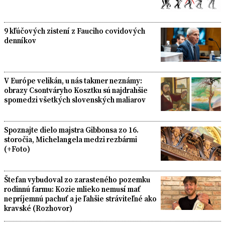
9 kľúčových zistení z Fauciho covidových
denníkov
V Európe velikán, u nás takmer neznámy:
obrazy Csontváryho Kosztku sú najdrahšie
spomedzi všetkých slovenských maliarov
Spoznajte dielo majstra Gibbonsa zo 16.
storočia, Michelangela medzi rezbármi
(+Foto)
Štefan vybudoval zo zarasteného pozemku
rodinnú farmu: Kozie mlieko nemusí mať
nepríjemnú pachuť a je ľahšie stráviteľné ako
kravské (Rozhovor)