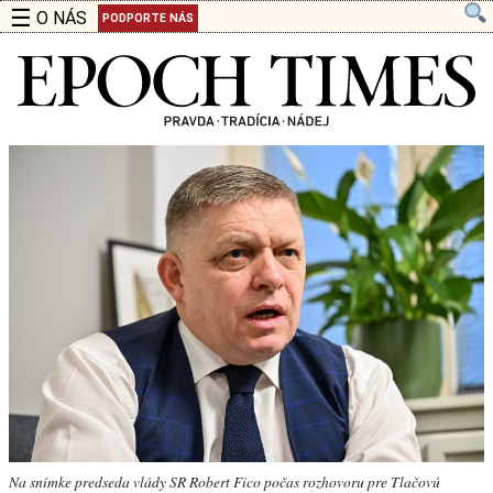
☰
O NÁS
PODPORTE NÁS
Na snímke predseda vlády SR Robert Fico počas rozhovoru pre Tlačovú