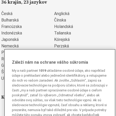
36 krajín, 23 jazykov
Česká
Anglická
Bulharská
Čínska
Francúzska
Holandská
Indonézska
Talianska
Japonská
Kórejská
Nemecká
Perzská
Poľská
Portugalská
Rumunská
Ruská
Záleží nám na ochrane vášho súkromia
Grécka
Španielska
My a naši partneri
1019
ukladáme osobné údaje, ako napríklad
Švédska
Turecká
údaje o prehliadaní alebo jedinečné identifikátory, a vstupujeme
Ukrajinská
Vietnamská
do nich vo vašom zariadení. Ak zvolíte „Súhlasím“, zapnú sa
sledovacie technológie na podporu účelov, ktoré sa zobrazujú v
časti „my a naši partneri spracúvame osobné údaje s cieľom
poskytnúť“, zatiaľ čo výberom „Odmetnuť všetko“, alebo ak
Kde nás nájdete
odvoláte svoj súhlas, sa však tieto technológie vypnú. Ak sú
sledovacie technológie vypnuté, časť obsahu a reklamy, ktoré si
Facebook
prezeráte, nemusia byť také dôležité pre vás. V prípade potreby
Instagram
môžete túto ponuku znova zobraziť, ak chcete kedykoľvek