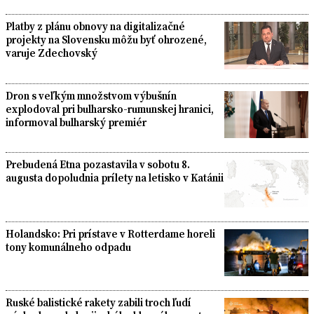
Platby z plánu obnovy na digitalizačné
projekty na Slovensku môžu byť ohrozené,
varuje Zdechovský
Dron s veľkým množstvom výbušnín
explodoval pri bulharsko-rumunskej hranici,
informoval bulharský premiér
Prebudená Etna pozastavila v sobotu 8.
augusta dopoludnia prílety na letisko v Katánii
Holandsko: Pri prístave v Rotterdame horeli
tony komunálneho odpadu
Ruské balistické rakety zabili troch ľudí