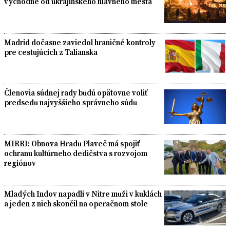
východne od ukrajinského hlavného mesta
Madrid dočasne zaviedol hraničné kontroly
pre cestujúcich z Talianska
Členovia súdnej rady budú opätovne voliť
predsedu najvyššieho správneho súdu
MIRRI: Obnova Hradu Plaveč má spojiť
ochranu kultúrneho dedičstva s rozvojom
regiónov
Mladých Indov napadli v Nitre muži v kuklách
a jeden z nich skončil na operačnom stole