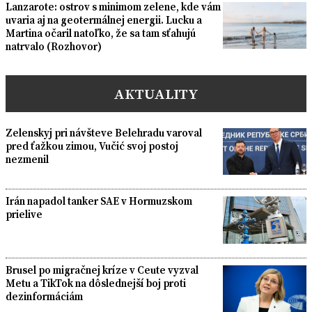
Lanzarote: ostrov s minimom zelene, kde vám
uvaria aj na geotermálnej energii. Lucku a
Martina očaril natoľko, že sa tam sťahujú
natrvalo (Rozhovor)
AKTUALITY
Zelenskyj pri návšteve Belehradu varoval
pred ťažkou zimou, Vučić svoj postoj
nezmenil
Irán napadol tanker SAE v Hormuzskom
prielive
Brusel po migračnej kríze v Ceute vyzval
Metu a TikTok na dôslednejší boj proti
dezinformáciám