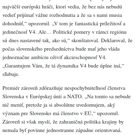
najväčší európski hráči, ktorí vedia, že bez nás nebudú
vedieť prijímať vážne rozhodnutia a že sa s nami musia
dohodnúť,“ upozornil. „V tom je fantastická príležitosť a
jedinečnosť V4. Ale… Politické pomery v rámci regiónu
sú dnes nastavené tak, ako sú,“ skonštatoval. Deklaroval, že
počas slovenského predsedníctva bude mať jeho vláda
jednoznačne ambíciu oživiť akcieschopnosť V4.
„Garantujem Vám, že tá dynamika V4 bude úplne iná,“
sľubuje.
Premiér zároveň zdôrazňuje nespochybniteľnosť členstva
Slovenska v Európskej únii a NATO. „Na tomto sa nebude
nič meniť, pretože ja si absolútne uvedomujem, aký
význam pre Slovensko má členstvo v EÚ,“ upozornil.
Zároveň si však myslí, že zahraničná politika krajiny by
nemala byť povinne jednostranne západne orientovaná.