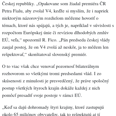
Českej republiky. „Opakovane som žiadal premiéra ČR
Petra Fialu, aby zvolal V4, keďže si myslím, že i napriek
niektorým názorovým rozdielom môžeme hovoriť o
témach, ktoré nás spájajú, a tých je, napríklad v súvislosti s
rozpočtom Európskej únie či revíziou dlhodobých zmlúv
EÚ, veľa,“ upozornil R. Fico. „Pán predseda českej vlády
zaujal postoj, že on V4 zvolá až neskôr, ja to môžem len
rešpektovať,“ skonštatoval slovenský premiér.
O to viac však chce venovať pozornosť bilaterálnym
rozhovorom so všetkými tromi predsedami vlád. I zo
skúsenosti z minulosti je presvedčený, že práve spoločný
postup všetkých štyroch krajín dokáže každej z nich
pomôcť presadiť svoje postoje v rámci EÚ.
„Keď sa dajú dohromady štyri krajiny, ktoré zastupujú
okolo 65 miliónov obyvateľov, tak to rešpektujú aj tí