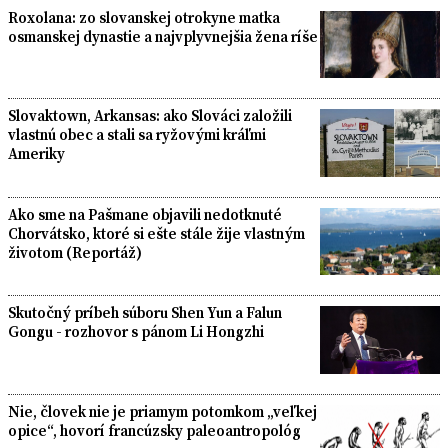
Roxolana: zo slovanskej otrokyne matka
osmanskej dynastie a najvplyvnejšia žena ríše
Slovaktown, Arkansas: ako Slováci založili
vlastnú obec a stali sa ryžovými kráľmi
Ameriky
Ako sme na Pašmane objavili nedotknuté
Chorvátsko, ktoré si ešte stále žije vlastným
životom (Reportáž)
Skutočný príbeh súboru Shen Yun a Falun
Gongu - rozhovor s pánom Li Hongzhi
Nie, človek nie je priamym potomkom „veľkej
opice“, hovorí francúzsky paleoantropológ