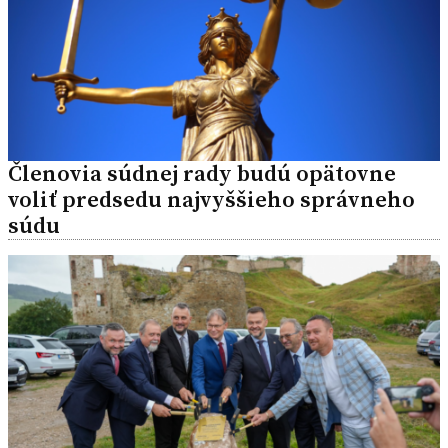
Členovia súdnej rady budú opätovne
voliť predsedu najvyššieho správneho
súdu