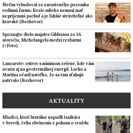
Štefan vybudoval zo zarasteného pozemku
rodinnú farmu: Kozie mlieko nemusí mať
nepríjemnú pachuť a je ľahšie stráviteľné ako
kravské (Rozhovor)
Spoznajte dielo majstra Gibbonsa zo 16.
storočia, Michelangela medzi rezbármi
(+Foto)
Lanzarote: ostrov s minimom zelene, kde vám
uvaria aj na geotermálnej energii. Lucku a
Martina očaril natoľko, že sa tam sťahujú
natrvalo (Rozhovor)
AKTUALITY
Mladíci, ktorí brutálne napadli taxikára
v Seredi, čelia obvineniu z pokusu o vraždu