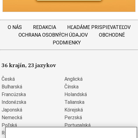
O NÁS
REDAKCIA
HĽADÁME PRISPIEVATEĽOV
OCHRANA OSOBNÝCH ÚDAJOV
OBCHODNÉ
PODMIENKY
36 krajín, 23 jazykov
Česká
Anglická
Bulharská
Čínska
Francúzska
Holandská
Indonézska
Talianska
Japonská
Kórejská
Nemecká
Perzská
Poľská
Portugalská
Rumunská
Ruská