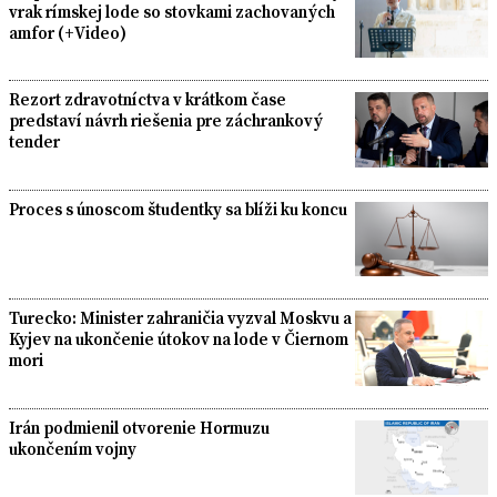
vrak rímskej lode so stovkami zachovaných
amfor (+Video)
Rezort zdravotníctva v krátkom čase
predstaví návrh riešenia pre záchrankový
tender
Proces s únoscom študentky sa blíži ku koncu
Turecko: Minister zahraničia vyzval Moskvu a
Kyjev na ukončenie útokov na lode v Čiernom
mori
Irán podmienil otvorenie Hormuzu
ukončením vojny