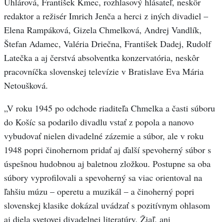
Uhlárová, František Kmec, rozhlasový hlásateľ, neskôr
redaktor a režisér Imrich Jenča a herci z iných divadiel –
Elena Rampáková, Gizela Chmelková, Andrej Vandlík,
Štefan Adamec, Valéria Driečna, František Dadej, Rudolf
Latečka a aj čerstvá absolventka konzervatória, neskôr
pracovníčka slovenskej televízie v Bratislave Eva Mária
Netoušková.
„V roku 1945 po odchode riaditeľa Chmelka a časti súboru
do Košíc sa podarilo divadlu vstať z popola a nanovo
vybudovať nielen divadelné zázemie a súbor, ale v roku
1948 popri činohernom pridať aj ďalší spevoherný súbor s
úspešnou hudobnou aj baletnou zložkou. Postupne sa oba
súbory vyprofilovali a spevoherný sa viac orientoval na
ľahšiu múzu – operetu a muzikál – a činoherný popri
slovenskej klasike dokázal uvádzať s pozitívnym ohlasom
aj diela svetovej divadelnej literatúry. Žiaľ, ani