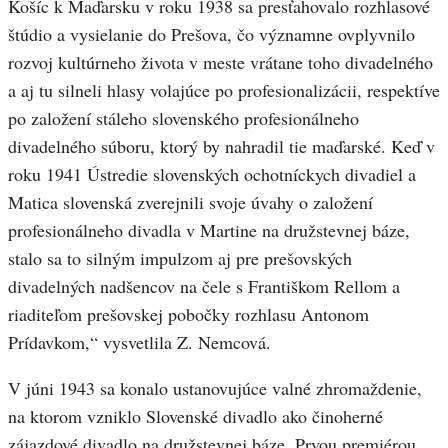
Košíc k Maďarsku v roku 1938 sa presťahovalo rozhlasové
štúdio a vysielanie do Prešova, čo významne ovplyvnilo
rozvoj kultúrneho života v meste vrátane toho divadelného
a aj tu silneli hlasy volajúce po profesionalizácii, respektíve
po založení stáleho slovenského profesionálneho
divadelného súboru, ktorý by nahradil tie maďarské. Keď v
roku 1941 Ústredie slovenských ochotníckych divadiel a
Matica slovenská zverejnili svoje úvahy o založení
profesionálneho divadla v Martine na družstevnej báze,
stalo sa to silným impulzom aj pre prešovských
divadelných nadšencov na čele s Františkom Rellom a
riaditeľom prešovskej pobočky rozhlasu Antonom
Prídavkom,“ vysvetlila Z. Nemcová.
V júni 1943 sa konalo ustanovujúce valné zhromaždenie,
na ktorom vzniklo Slovenské divadlo ako činoherné
zájazdové divadlo na družstevnej báze. Prvou premiérou