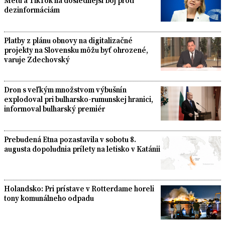
Metu a TikTok na dôslednejší boj proti
dezinformáciám
Platby z plánu obnovy na digitalizačné
projekty na Slovensku môžu byť ohrozené,
varuje Zdechovský
Dron s veľkým množstvom výbušnín
explodoval pri bulharsko-rumunskej hranici,
informoval bulharský premiér
Prebudená Etna pozastavila v sobotu 8.
augusta dopoludnia prílety na letisko v Katánii
Holandsko: Pri prístave v Rotterdame horeli
tony komunálneho odpadu