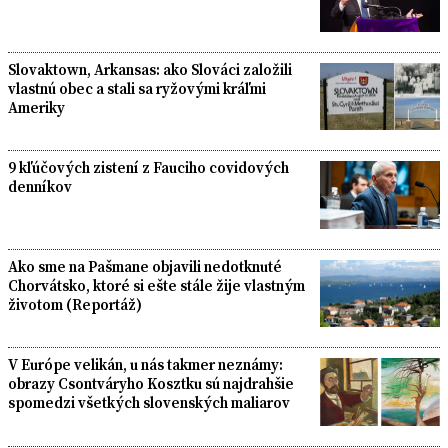
Slovaktown, Arkansas: ako Slováci založili
vlastnú obec a stali sa ryžovými kráľmi
Ameriky
9 kľúčových zistení z Fauciho covidových
denníkov
Ako sme na Pašmane objavili nedotknuté
Chorvátsko, ktoré si ešte stále žije vlastným
životom (Reportáž)
V Európe velikán, u nás takmer neznámy:
obrazy Csontváryho Kosztku sú najdrahšie
spomedzi všetkých slovenských maliarov