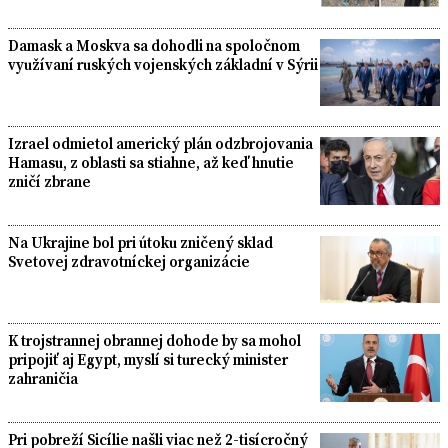
Damask a Moskva sa dohodli na spoločnom
využívaní ruských vojenských základní v Sýrii
Izrael odmietol americký plán odzbrojovania
Hamasu, z oblasti sa stiahne, až keď hnutie
zničí zbrane
Na Ukrajine bol pri útoku zničený sklad
Svetovej zdravotníckej organizácie
K trojstrannej obrannej dohode by sa mohol
pripojiť aj Egypt, myslí si turecký minister
zahraničia
Pri pobreží Sicílie našli viac než 2-tisícročný