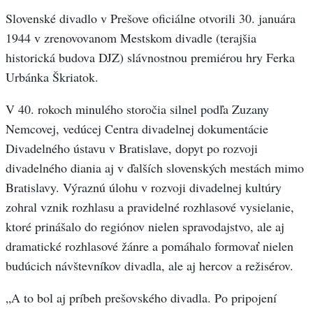
Slovenské divadlo v Prešove oficiálne otvorili 30. januára
1944 v zrenovovanom Mestskom divadle (terajšia
historická budova DJZ) slávnostnou premiérou hry Ferka
Urbánka Škriatok.
V 40. rokoch minulého storočia silnel podľa Zuzany
Nemcovej, vedúcej Centra divadelnej dokumentácie
Divadelného ústavu v Bratislave, dopyt po rozvoji
divadelného diania aj v ďalších slovenských mestách mimo
Bratislavy. Výraznú úlohu v rozvoji divadelnej kultúry
zohral vznik rozhlasu a pravidelné rozhlasové vysielanie,
ktoré prinášalo do regiónov nielen spravodajstvo, ale aj
dramatické rozhlasové žánre a pomáhalo formovať nielen
budúcich návštevníkov divadla, ale aj hercov a režisérov.
„A to bol aj príbeh prešovského divadla. Po pripojení