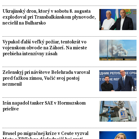
Ukrajinský dron, ktorý v sobotu 8. augusta
explodoval pri Transbalkánskom plynovode,
necielil na Bulharsko
Vypukol ďalší veľký požiar, tentokrát vo
vojenskom obvode na Záhorí. Na mieste
prebieha intenzívny zásah
Zelenskyj pri návšteve Belehradu varoval
pred ťažkou zimou, Vučić svoj postoj
nezmenil
Irán napadol tanker SAE v Hormuzskom
prielive
Brusel po migračnej kríze v Ceute vyzval