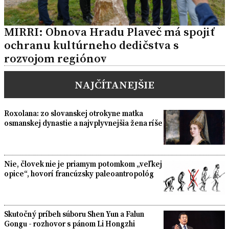
MIRRI: Obnova Hradu Plaveč má spojiť
ochranu kultúrneho dedičstva s
rozvojom regiónov
NAJČÍTANEJŠIE
Roxolana: zo slovanskej otrokyne matka
osmanskej dynastie a najvplyvnejšia žena ríše
Nie, človek nie je priamym potomkom „veľkej
opice“, hovorí francúzsky paleoantropológ
Skutočný príbeh súboru Shen Yun a Falun
Gongu - rozhovor s pánom Li Hongzhi