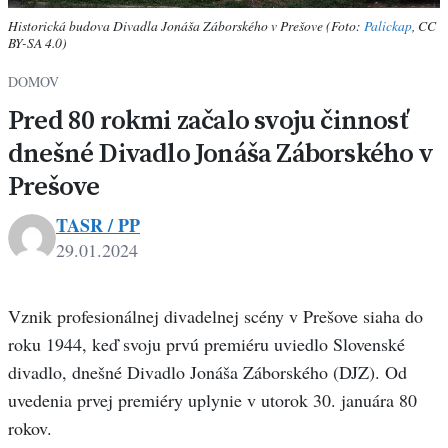
Historická budova Divadla Jonáša Záborského v Prešove (Foto:
Palickap
, CC
BY-SA 4.0)
DOMOV
Pred 80 rokmi začalo svoju činnosť
dnešné Divadlo Jonáša Záborského v
Prešove
TASR / PP
29.01.2024
Vznik profesionálnej divadelnej scény v Prešove siaha do
roku 1944, keď svoju prvú premiéru uviedlo Slovenské
divadlo, dnešné Divadlo Jonáša Záborského (DJZ). Od
uvedenia prvej premiéry uplynie v utorok 30. januára 80
rokov.