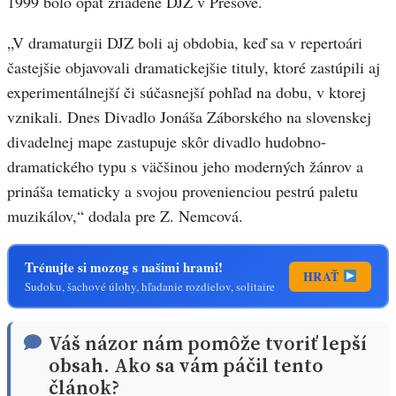
1999 bolo opäť zriadené DJZ v Prešove.
„V dramaturgii DJZ boli aj obdobia, keď sa v repertoári
častejšie objavovali dramatickejšie tituly, ktoré zastúpili aj
experimentálnejší či súčasnejší pohľad na dobu, v ktorej
vznikali. Dnes Divadlo Jonáša Záborského na slovenskej
divadelnej mape zastupuje skôr divadlo hudobno-
dramatického typu s väčšinou jeho moderných žánrov a
prináša tematicky a svojou provenienciou pestrú paletu
muzikálov,“ dodala pre Z. Nemcová.
Trénujte si mozog s našimi hrami!
HRAŤ
Sudoku, šachové úlohy, hľadanie rozdielov, solitaire
Váš názor nám pomôže tvoriť lepší
obsah. Ako sa vám páčil tento
článok?