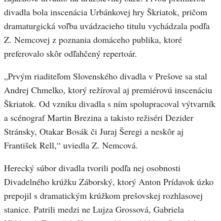
divadla bola inscenácia Urbánkovej hry Škriatok, pričom
dramaturgická voľba uvádzacieho titulu vychádzala podľa
Z. Nemcovej z poznania domáceho publika, ktoré
preferovalo skôr odľahčený repertoár.
„Prvým riaditeľom Slovenského divadla v Prešove sa stal
Andrej Chmelko, ktorý režíroval aj premiérovú inscenáciu
Škriatok. Od vzniku divadla s ním spolupracoval výtvarník
a scénograf Martin Brezina a takisto režiséri Dezider
Stránsky, Otakar Bosák či Juraj Šeregi a neskôr aj
František Rell,“ uviedla Z. Nemcová.
Herecký súbor divadla tvorili podľa nej osobnosti
Divadelného krúžku Záborský, ktorý Anton Prídavok úzko
prepojil s dramatickým krúžkom prešovskej rozhlasovej
stanice. Patrili medzi ne Lujza Grossová, Gabriela