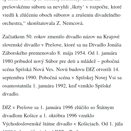
prešovskému súboru sa nevyhli ‚škrty‘ v rozpočte, ktoré
viedli k zlúčeniu oboch súborov a zrušeniu divadelného
orchestra,“ skonštatovala Z. Nemcová.
Začiatkom 50. rokov zmenilo divadlo názov na Krajové
slovenské divadlo v Prešove, ktoré sa na Divadlo Jonáša
Záborského premenovalo 8. mája 1954. Od 1. januára
1980 pribudol nový Súbor pre deti a mládež – pobočná
scéna Spišská Nová Ves. Novú budovu DJZ otvorili 14.
septembra 1990. Pobočná scéna v Spišskej Novej Vsi sa
osamostatnila 1. januára 1992, keď vzniklo Spišské
divadlo.
DJZ v Prešove sa 1. januára 1996 zlúčilo so Štátnym
divadlom Košice a 1. októbra 1996 vzniklo
Východoslovenské štátne divadlo v Košiciach. Od 1. júla