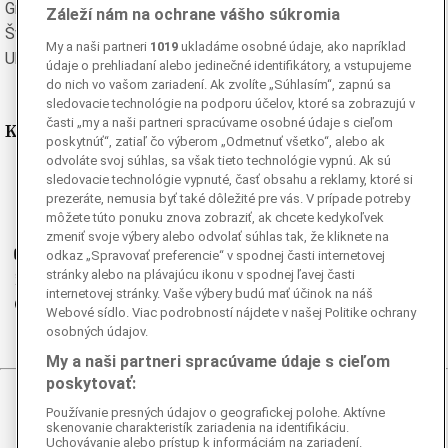
Grécka
Španielska
Záleží nám na ochrane vášho súkromia
Švédska
Turecká
My a naši partneri
1019
ukladáme osobné údaje, ako napríklad
Ukrajinská
Vietnamská
údaje o prehliadaní alebo jedinečné identifikátory, a vstupujeme
do nich vo vašom zariadení. Ak zvolíte „Súhlasím“, zapnú sa
sledovacie technológie na podporu účelov, ktoré sa zobrazujú v
časti „my a naši partneri spracúvame osobné údaje s cieľom
Kde nás nájdete
poskytnúť“, zatiaľ čo výberom „Odmetnuť všetko“, alebo ak
odvoláte svoj súhlas, sa však tieto technológie vypnú. Ak sú
Facebook
sledovacie technológie vypnuté, časť obsahu a reklamy, ktoré si
prezeráte, nemusia byť také dôležité pre vás. V prípade potreby
Instagram
môžete túto ponuku znova zobraziť, ak chcete kedykoľvek
G
Ganjing
zmeniť svoje výbery alebo odvolať súhlas tak, že kliknete na
Youtube
odkaz „Spravovať preferencie“ v spodnej časti internetovej
stránky alebo na plávajúcu ikonu v spodnej ľavej časti
Twitter
internetovej stránky. Vaše výbery budú mať účinok na náš
Telegram
Webové sídlo. Viac podrobností nájdete v našej Politike ochrany
RSS
osobných údajov.
My a naši partneri spracúvame údaje s cieľom
poskytovať:
© 2026 Epoch Times Slovensko
Používanie presných údajov o geografickej polohe. Aktívne
skenovanie charakteristík zariadenia na identifikáciu.
Uchovávanie alebo prístup k informáciám na zariadení.
Všetky práva vyhradené. Publikovanie alebo ďalšie šírenie