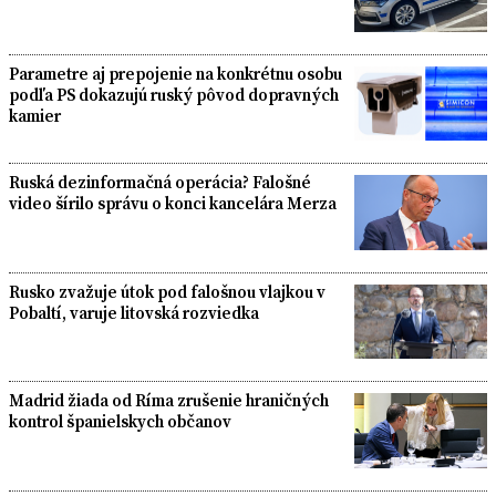
Parametre aj prepojenie na konkrétnu osobu
podľa PS dokazujú ruský pôvod dopravných
kamier
Ruská dezinformačná operácia? Falošné
video šírilo správu o konci kancelára Merza
Rusko zvažuje útok pod falošnou vlajkou v
Pobaltí, varuje litovská rozviedka
Madrid žiada od Ríma zrušenie hraničných
kontrol španielskych občanov