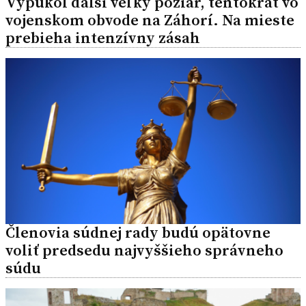
Vypukol ďalší veľký požiar, tentokrát vo
vojenskom obvode na Záhorí. Na mieste
prebieha intenzívny zásah
Členovia súdnej rady budú opätovne
voliť predsedu najvyššieho správneho
súdu