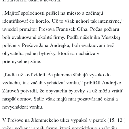
„Majiteľ spoločnosti prišiel na miesto a začínajú
identifikovať čo horelo. Už to však nehorí tak intenzívne,“
uviedol primátor Prešova František Oľha. Počas požiaru
boli evakuované okolité firmy. Podľa náčelníka Mestskej
polície v Prešove Jána Andrejka, boli evakuovaní tiež
obyvatelia jednej bytovky, ktorá sa nachádza v
priemyselnej zóne.
„Ľudia už keď videli, že plamene šľahajú vysoko do
vzduchu, tak začali vychádzať vonku,“ priblížil Andrejko.
Zároveň potvrdil, že obyvatelia bytovky sa už môžu vrátiť
naspäť domov. Stále však majú mať pozatvárané okná a
nevychádzať vonku.
V Prešove na Jilemnického ulici vypukol v piatok (15. 12.)
večer požiar v areáli firmy, ktorá prevádzkuje spaľovňu