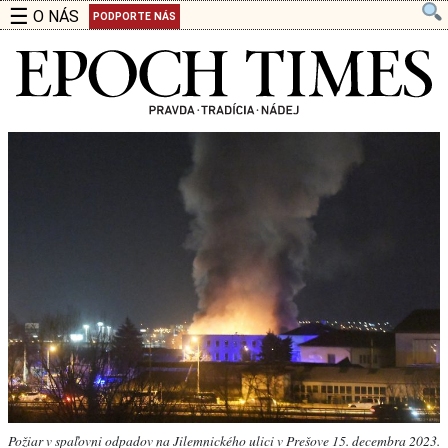
☰
O NÁS
PODPORTE NÁS
Požiar v spaľovni odpadov na Jilemnického ulici v Prešove 15. decembra 2023.