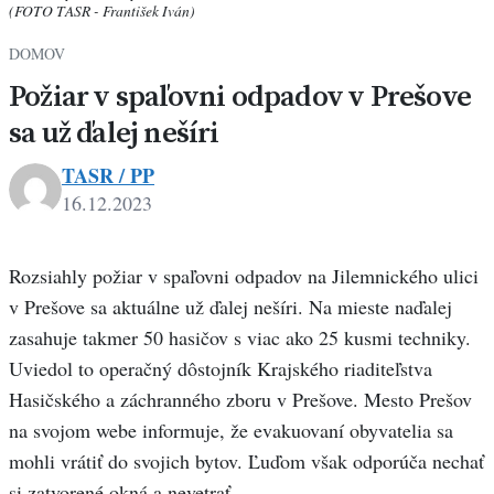
(FOTO TASR - František Iván)
DOMOV
Požiar v spaľovni odpadov v Prešove
sa už ďalej nešíri
TASR / PP
16.12.2023
Rozsiahly požiar v spaľovni odpadov na Jilemnického ulici
v Prešove sa aktuálne už ďalej nešíri. Na mieste naďalej
zasahuje takmer 50 hasičov s viac ako 25 kusmi techniky.
Uviedol to operačný dôstojník Krajského riaditeľstva
Hasičského a záchranného zboru v Prešove. Mesto Prešov
na svojom webe informuje, že evakuovaní obyvatelia sa
mohli vrátiť do svojich bytov. Ľuďom však odporúča nechať
si zatvorené okná a nevetrať.