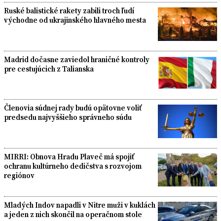
Ruské balistické rakety zabili troch ľudí
východne od ukrajinského hlavného mesta
Madrid dočasne zaviedol hraničné kontroly
pre cestujúcich z Talianska
Členovia súdnej rady budú opätovne voliť
predsedu najvyššieho správneho súdu
MIRRI: Obnova Hradu Plaveč má spojiť
ochranu kultúrneho dedičstva s rozvojom
regiónov
Mladých Indov napadli v Nitre muži v kuklách
a jeden z nich skončil na operačnom stole