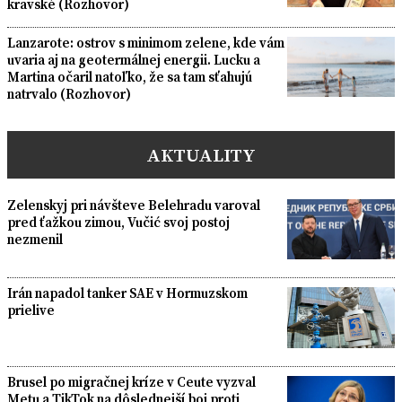
kravské (Rozhovor)
Lanzarote: ostrov s minimom zelene, kde vám
uvaria aj na geotermálnej energii. Lucku a
Martina očaril natoľko, že sa tam sťahujú
natrvalo (Rozhovor)
AKTUALITY
Zelenskyj pri návšteve Belehradu varoval
pred ťažkou zimou, Vučić svoj postoj
nezmenil
Irán napadol tanker SAE v Hormuzskom
prielive
Brusel po migračnej kríze v Ceute vyzval
Metu a TikTok na dôslednejší boj proti