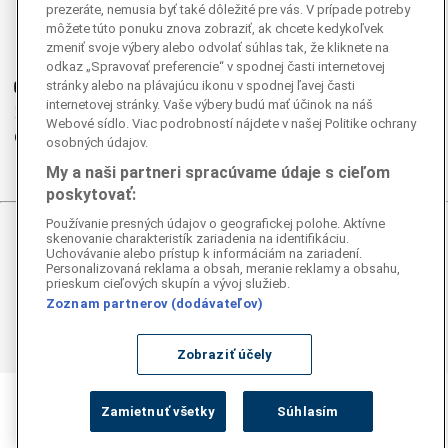
Facebook
prezeráte, nemusia byť také dôležité pre vás. V prípade potreby
môžete túto ponuku znova zobraziť, ak chcete kedykoľvek
Instagram
zmeniť svoje výbery alebo odvolať súhlas tak, že kliknete na
G
Ganjing
odkaz „Spravovať preferencie“ v spodnej časti internetovej
stránky alebo na plávajúcu ikonu v spodnej ľavej časti
Youtube
internetovej stránky. Vaše výbery budú mať účinok na náš
Twitter
Webové sídlo. Viac podrobností nájdete v našej Politike ochrany
Telegram
osobných údajov.
RSS
My a naši partneri spracúvame údaje s cieľom
poskytovať:
Používanie presných údajov o geografickej polohe. Aktívne
skenovanie charakteristík zariadenia na identifikáciu.
© 2026 Epoch Times Slovensko
Uchovávanie alebo prístup k informáciám na zariadení.
Personalizovaná reklama a obsah, meranie reklamy a obsahu,
Všetky práva vyhradené. Publikovanie alebo ďalšie šírenie
prieskum cieľových skupín a vývoj služieb.
správ a fotografií zo zdrojov TASR je bez
Zoznam partnerov (dodávateľov)
predchádzajúceho písomného súhlasu TASR porušením
autorského zákona.
Zobraziť účely
Zamietnuť všetky
Súhlasím