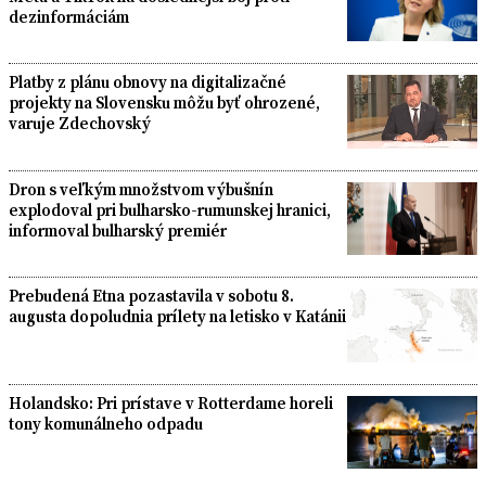
dezinformáciám
Platby z plánu obnovy na digitalizačné
projekty na Slovensku môžu byť ohrozené,
varuje Zdechovský
Dron s veľkým množstvom výbušnín
explodoval pri bulharsko-rumunskej hranici,
informoval bulharský premiér
Prebudená Etna pozastavila v sobotu 8.
augusta dopoludnia prílety na letisko v Katánii
Holandsko: Pri prístave v Rotterdame horeli
tony komunálneho odpadu