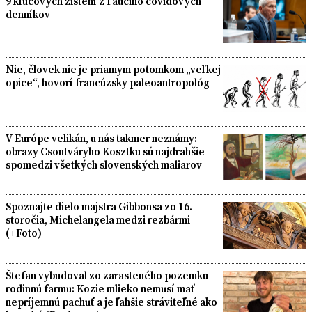
9 kľúčových zistení z Fauciho covidových
denníkov
Nie, človek nie je priamym potomkom „veľkej
opice“, hovorí francúzsky paleoantropológ
V Európe velikán, u nás takmer neznámy:
obrazy Csontváryho Kosztku sú najdrahšie
spomedzi všetkých slovenských maliarov
Spoznajte dielo majstra Gibbonsa zo 16.
storočia, Michelangela medzi rezbármi
(+Foto)
Štefan vybudoval zo zarasteného pozemku
rodinnú farmu: Kozie mlieko nemusí mať
nepríjemnú pachuť a je ľahšie stráviteľné ako