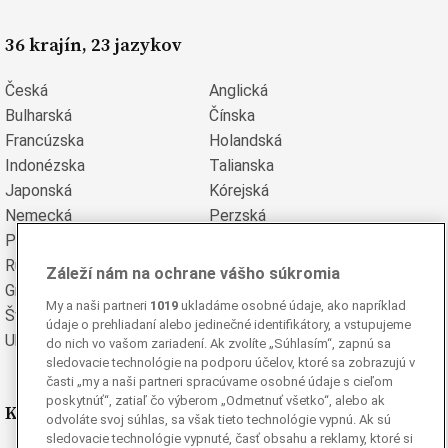
36 krajín, 23 jazykov
Česká
Anglická
Bulharská
Čínska
Francúzska
Holandská
Indonézska
Talianska
Japonská
Kórejská
Nemecká
Perzská
Poľská
Portugalská
Rumunská
Ruská
Záleží nám na ochrane vášho súkromia
Grécka
Španielska
My a naši partneri
1019
ukladáme osobné údaje, ako napríklad
Švédska
Turecká
údaje o prehliadaní alebo jedinečné identifikátory, a vstupujeme
Ukrajinská
Vietnamská
do nich vo vašom zariadení. Ak zvolíte „Súhlasím“, zapnú sa
sledovacie technológie na podporu účelov, ktoré sa zobrazujú v
časti „my a naši partneri spracúvame osobné údaje s cieľom
poskytnúť“, zatiaľ čo výberom „Odmetnuť všetko“, alebo ak
Kde nás nájdete
odvoláte svoj súhlas, sa však tieto technológie vypnú. Ak sú
sledovacie technológie vypnuté, časť obsahu a reklamy, ktoré si