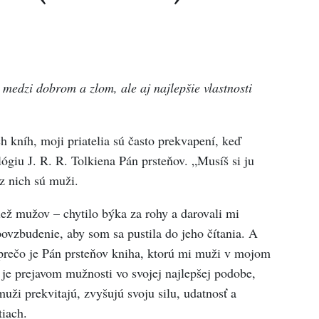
 medzi dobrom a zlom, ale aj najlepšie vlastnosti
 kníh, moji priatelia sú často prekvapení, keď
lógiu J. R. R. Tolkiena Pán prsteňov. „Musíš si ju
z nich sú muži.
iež mužov – chytilo býka za rohy a darovali mi
povzbudenie, aby som sa pustila do jeho čítania. A
prečo je Pán prsteňov kniha, ktorú mi muži v mojom
a je prejavom mužnosti vo svojej najlepšej podobe,
muži prekvitajú, zvyšujú svoju silu, udatnosť a
tiach.