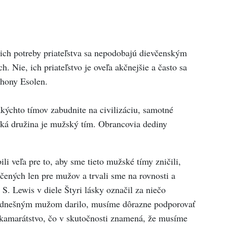
 ich potreby priateľstva sa nepodobajú dievčenským
. Nie, ich priateľstvo je oveľa akčnejšie a často sa
thony Esolen.
kýchto tímov zabudnite na civilizáciu, samotné
cká družina je mužský tím. Obrancovia dediny
i veľa pre to, aby sme tieto mužské tímy zničili,
rčených len pre mužov a trvali sme na rovnosti a
S. Lewis v diele Štyri lásky označil za niečo
a dnešným mužom darilo, musíme dôrazne podporovať
o kamarátstvo, čo v skutočnosti znamená, že musíme