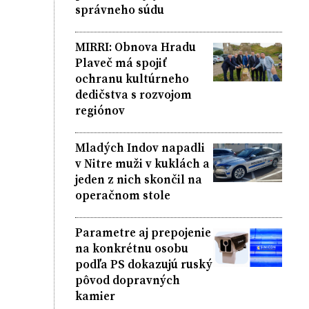
správneho súdu
MIRRI: Obnova Hradu
Plaveč má spojiť
ochranu kultúrneho
dedičstva s rozvojom
regiónov
Mladých Indov napadli
v Nitre muži v kuklách a
jeden z nich skončil na
operačnom stole
Parametre aj prepojenie
na konkrétnu osobu
podľa PS dokazujú ruský
pôvod dopravných
kamier