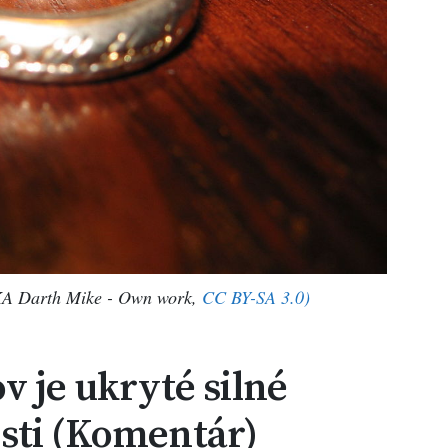
AKA Darth Mike - Own work,
CC BY-SA 3.0)
v je ukryté silné
sti (Komentár)