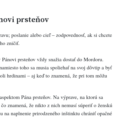
novi prsteňov
avu; poslanie alebo cieľ – zodpovednosť, ak si chcete
ho zničiť.
v Pánovi prsteňov vždy snažia dostať do Mordoru.
amiesto toho sa musia spoliehať na svoj dôvtip a byť
 boli hrdinami – aj keď to znamená, že pri tom môžu
 aspektom Pána prsteňov. Na výprave, na ktorú sa
 čo znamená, že nikto z nich nemusí súperiť o ženskú
u na naplnenie prirodzeného inštinktu chrániť opačné