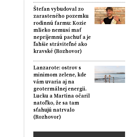
Štefan vybudoval zo
zarasteného pozemku
rodinnú farmu: Kozie
mlieko nemusí mať
nepríjemnú pachuť a je
ľahšie stráviteľné ako
kravské (Rozhovor)
Lanzarote: ostrov s
minimom zelene, kde
vám uvaria aj na
geotermálnej energii.
Lucku a Martina očaril
natoľko, že sa tam
sťahujú natrvalo
(Rozhovor)