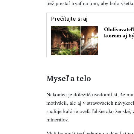
tiež prestať trvať na tom, aby bolo všet
Myseľ a telo
Nakoniec je dôležité uvedomiť si, že muž
motivácii, ale aj v stravovacích návyko
spaľuje kalórie oveľa ľahšie ako ženské,
minerálov.
Mali by muži jesť zeleninu a dávať si p