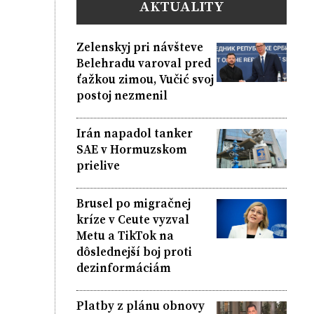
AKTUALITY
Zelenskyj pri návšteve
Belehradu varoval pred
ťažkou zimou, Vučić svoj
postoj nezmenil
Irán napadol tanker
SAE v Hormuzskom
prielive
Brusel po migračnej
kríze v Ceute vyzval
Metu a TikTok na
dôslednejší boj proti
dezinformáciám
Platby z plánu obnovy