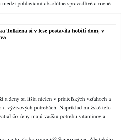
ko medzi pohlaviami absolútne spravodlivé a rovné.
i a ženy sa líšia nielen v priateľských vzťahoch a
ch a výživových potrebách. Napríklad mužské telo
 zatiaľ čo ženy majú väčšiu potrebu vitamínov a
ozor na to, čo konzumujú? Samozrejme. Ale takáto