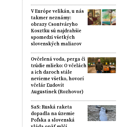
V Európe velikán, u nás
takmer neznámy:
obrazy Csontváryho
Kosztku sú najdrahšie
spomedzi všetkých
slovenských maliarov
Ovčelená voda, perga či
trúdie mlieko: O včelách
a ich daroch stále
nevieme všetko, hovorí
včelár Ľudovít
Augustinek (Rozhovor)
SaS: Ruská raketa
dopadla na územie
Poľska a slovenská
vláda opäť mlčí