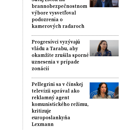
brannobezpečnostnom
výbore vysvetľoval
podozrenia o
kamerových radaroch
Progresívci vyzývajú
vládu a Tarabu, aby
okamžite zrušila sporné
uznesenia v prípade
zonácií
Pellegrini sa v čínskej
televízii správal ako
reklamný agent
komunistického režimu,
kritizuje
europoslankyňa
Lexmann