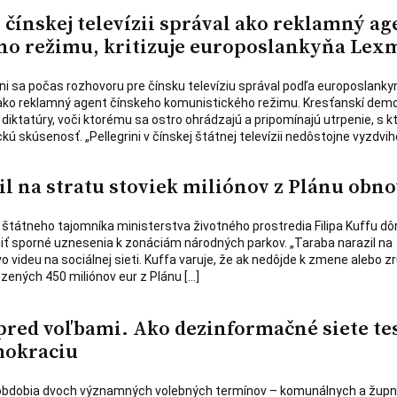
v čínskej televízii správal ako reklamný ag
ho režimu, kritizuje europoslankyňa Le
ini sa počas rozhovoru pre čínsku televíziu správal podľa europoslanky
ko reklamný agent čínskeho komunistického režimu. Kresťanskí demo
 diktatúry, voči ktorému sa ostro ohrádzajú a pripomínajú utrpenie, s 
kú skúsenosť. „Pellegrini v čínskej štátnej televízii nedôstojne vyzdvih
il na stratu stoviek miliónov z Plánu obn
štátneho tajomníka ministerstva životného prostredia Filipa Kuffu d
iť sporné uznesenia k zonáciám národných parkov. „Taraba narazil na
vo videu na sociálnej sieti. Kuffa varuje, že ak nedôjde k zmene alebo z
ozených 450 miliónov eur z Plánu […]
 pred voľbami. Ako dezinformačné siete te
mokraciu
 obdobia dvoch významných volebných termínov – komunálnych a žup