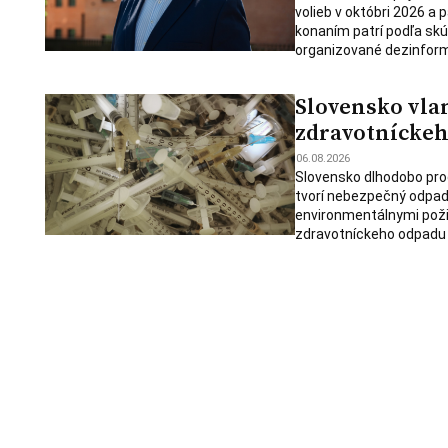
volieb v októbri 2026 a 
konaním patrí podľa skú
organizované dezinforma
Slovensko vlan
zdravotníckeh
06.08.2026
Slovensko dlhodobo pro
tvorí nebezpečný odpad,
environmentálnymi poži
zdravotníckeho odpadu d