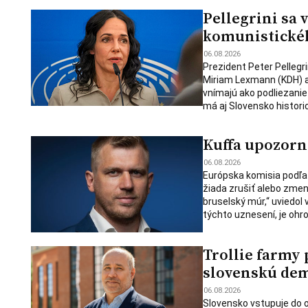
Pellegrini sa 
komunistické
06.08.2026
Prezident Peter Pellegr
Miriam Lexmann (KDH) a
vnímajú ako podliezanie
má aj Slovensko historic
Kuffa upozorn
06.08.2026
Európska komisia podľa 
žiada zrušiť alebo zmen
bruselský múr,“ uviedol 
týchto uznesení, je ohr
Trollie farmy
slovenskú de
06.08.2026
Slovensko vstupuje do