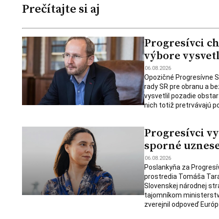
Prečítajte si aj
Progresívci c
výbore vysvet
06.08.2026
Opozičné Progresívne Sl
rady SR pre obranu a be
vysvetlil pozadie obsta
nich totiž pretrvávajú 
Progresívci vy
sporné uznese
06.08.2026
Poslankyňa za Progresí
prostredia Tomáša Tara
Slovenskej národnej st
tajomníkom ministerstva
zverejnil odpoveď Európs