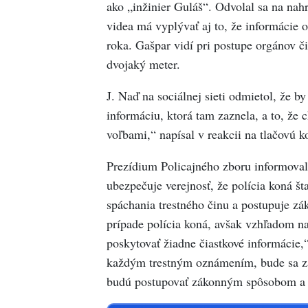
ako „inžinier Guláš“. Odvolal sa na nahr
videa má vyplývať aj to, že informácie
roka. Gašpar vidí pri postupe orgánov č
dvojaký meter.
J. Naď na sociálnej sieti odmietol, že b
informáciu, ktorá tam zaznela, a to, že 
voľbami,“ napísal v reakcii na tlačovú
Prezídium Policajného zboru informovalo
ubezpečuje verejnosť, že polícia koná š
spáchania trestného činu a postupuje z
prípade polícia koná, avšak vzhľadom na
poskytovať žiadne čiastkové informácie,“
každým trestným oznámením, bude sa za
budú postupovať zákonným spôsobom a 