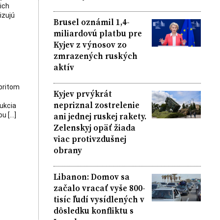
ich
izujú
Brusel oznámil 1,4-
miliardovú platbu pre
Kyjev z výnosov zo
zmrazených ruských
aktív
pritom
Kyjev prvýkrát
nepriznal zostrelenie
ukcia
ani jednej ruskej rakety.
u […]
Zelenskyj opäť žiada
viac protivzdušnej
obrany
Libanon: Domov sa
začalo vracať vyše 800-
tisíc ľudí vysídlených v
dôsledku konfliktu s