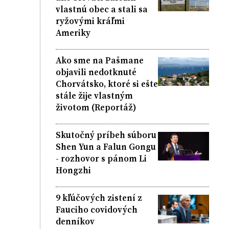
vlastnú obec a stali sa
ryžovými kráľmi
Ameriky
Ako sme na Pašmane
objavili nedotknuté
Chorvátsko, ktoré si ešte
stále žije vlastným
životom (Reportáž)
Skutočný príbeh súboru
Shen Yun a Falun Gongu
- rozhovor s pánom Li
Hongzhi
9 kľúčových zistení z
Fauciho covidových
denníkov