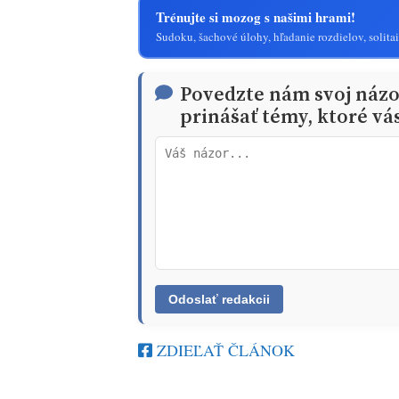
Trénujte si mozog s našimi hrami!
Sudoku, šachové úlohy, hľadanie rozdielov, solitai
Povedzte nám svoj náz
prinášať témy, ktoré vá
ZDIEĽAŤ ČLÁNOK