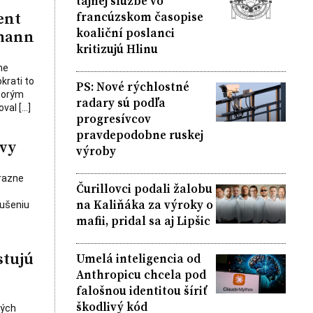
tajnej službe vo
ent
francúzskom časopise
koaliční poslanci
xmann
kritizujú Hlinu
ne
krati to
PS: Nové rýchlostné
ktorým
radary sú podľa
oval […]
progresívcov
pravdepodobne ruskej
ovy
výroby
ôrazne
Čurillovci podali žalobu
na Kaliňáka za výroky o
rušeniu
mafii, pridal sa aj Lipšic
stujú
Umelá inteligencia od
Anthropicu chcela pod
falošnou identitou šíriť
škodlivý kód
ných