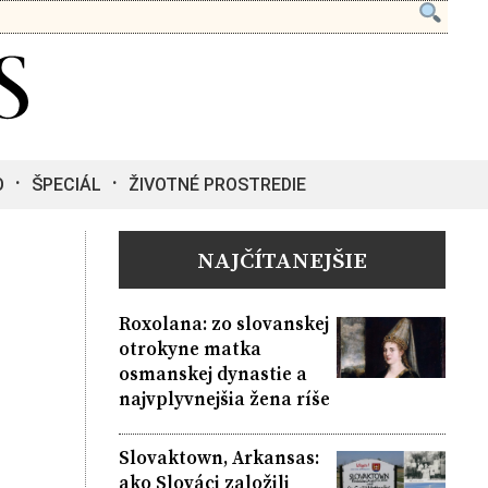
O
ŠPECIÁL
ŽIVOTNÉ PROSTREDIE
NAJČÍTANEJŠIE
Roxolana: zo slovanskej
otrokyne matka
osmanskej dynastie a
najvplyvnejšia žena ríše
Slovaktown, Arkansas:
ako Slováci založili