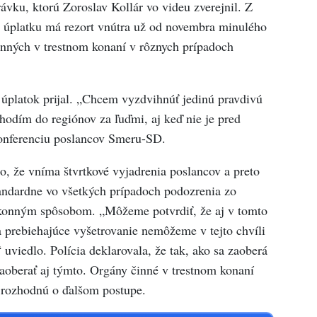
ávku, ktorú Zoroslav Kollár vo videu zverejnil. Z
 o úplatku má rezort vnútra už od novembra minulého
inných v trestnom konaní v rôznych prípadoch
y úplatok prijal. „Chcem vyzdvihnúť jedinú pravdivú
chodím do regiónov za ľuďmi, aj keď nie je pred
 konferenciu poslancov Smeru-SD.
, že vníma štvrtkové vyjadrenia poslancov a preto
tandardne vo všetkých prípadoch podozrenia zo
ákonným spôsobom. „Môžeme potvrdiť, že aj v tomto
 prebiehajúce vyšetrovanie nemôžeme v tejto chvíli
 uviedlo. Polícia deklarovala, že tak, ako sa zaoberá
oberať aj týmto. Orgány činné v trestnom konaní
rozhodnú o ďalšom postupe.