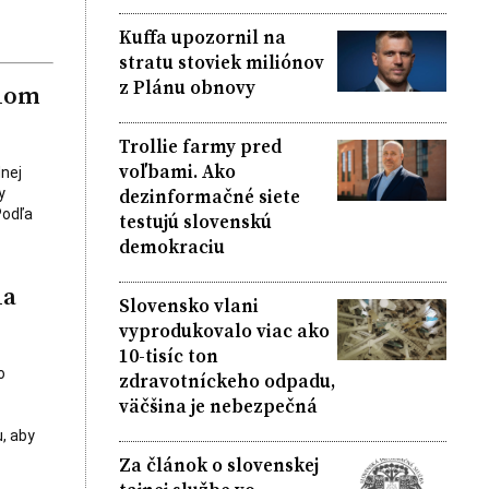
Kuffa upozornil na
stratu stoviek miliónov
z Plánu obnovy
tnom
Trollie farmy pred
voľbami. Ako
nej
dezinformačné siete
y
Podľa
testujú slovenskú
demokraciu
la
Slovensko vlani
vyprodukovalo viac ako
10-tisíc ton
o
zdravotníckeho odpadu,
väčšina je nebezpečná
, aby
Za článok o slovenskej