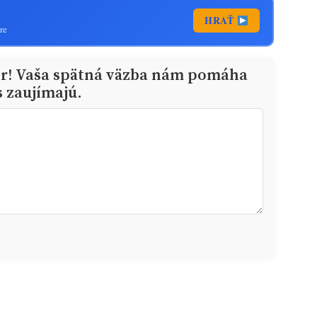
HRAŤ
re
or! Vaša spätná väzba nám pomáha
s zaujímajú.