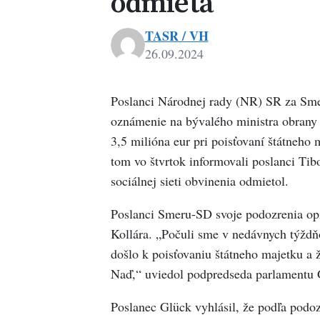
odmieta
TASR / VH
26.09.2024
Poslanci Národnej rady (NR) SR za Smer
oznámenie na bývalého ministra obrany J
3,5 milióna eur pri poisťovaní štátneho 
tom vo štvrtok informovali poslanci Ti
sociálnej sieti obvinenia odmietol.
Poslanci Smeru-SD svoje podozrenia op
Kollára. „Počuli sme v nedávnych týždňo
došlo k poisťovaniu štátneho majetku a ž
Naď,“ uviedol podpredseda parlamentu 
Poslanec Glück vyhlásil, že podľa podo