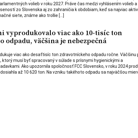
parlamentných volieb v roku 2027. Práve čas medzi vyhlásením volieb a 
seností zo Slovenska aj zo zahraničia k obdobiam, keď sa najviac aktiv
čné siete, známe ako trollie […]
i vyprodukovalo viac ako 10-tisíc ton
o odpadu, väčšina je nebezpečná
dukuje viac ako desaťtisíc ton zdravotníckeho odpadu ročne. Väčšinu 
 ktorý musí byť spracovaný v súlade s prísnymi hygienickými a
adavkami. Ako upozornila spoločnosť FCC Slovensko, v roku 2024 prod
osiahla až 10 620 ton. Na vzniku takéhoto odpadu sa najväčšou miero