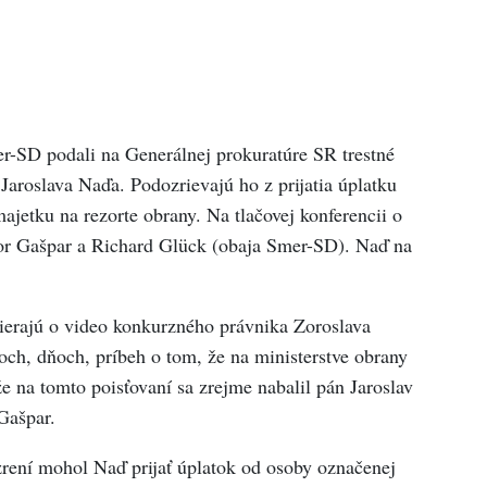
-SD podali na Generálnej prokuratúre SR trestné
aroslava Naďa. Podozrievajú ho z prijatia úplatku
majetku na rezorte obrany. Na tlačovej konferencii o
bor Gašpar a Richard Glück (obaja Smer-SD). Naď na
ierajú o video konkurzného právnika Zoroslava
ch, dňoch, príbeh o tom, že na ministerstve obrany
e na tomto poisťovaní sa zrejme nabalil pán Jaroslav
Gašpar.
zrení mohol Naď prijať úplatok od osoby označenej