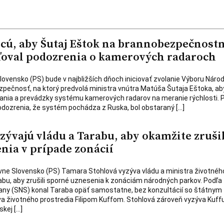
hcú, aby Šutaj Eštok na brannobezpečnos
ľoval podozrenia o kamerových radaroch
ovensko (PS) bude v najbližších dňoch iniciovať zvolanie Výboru Národ
zpečnosť, na ktorý predvolá ministra vnútra Matúša Šutaja Eštoka, ab
rania a prevádzky systému kamerových radarov na meranie rýchlosti. 
podozrenia, že systém pochádza z Ruska, bol obstaraný […]
zývajú vládu a Tarabu, aby okamžite zruši
nia v prípade zonácií
vne Slovensko (PS) Tamara Stohlová vyzýva vládu a ministra životnéh
bu, aby zrušili sporné uznesenia k zonáciám národných parkov. Podľa
rany (SNS) konal Taraba opäť samostatne, bez konzultácií so štátnym
 životného prostredia Filipom Kuffom. Stohlová zároveň vyzýva Kuffu
kej […]