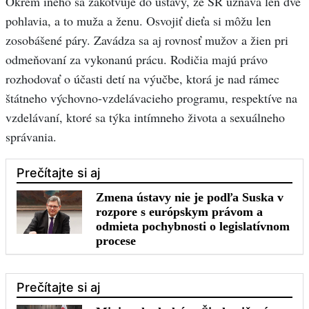
Okrem iného sa zakotvuje do ústavy, že SR uznáva len dve
pohlavia, a to muža a ženu. Osvojiť dieťa si môžu len
zosobášené páry. Zavádza sa aj rovnosť mužov a žien pri
odmeňovaní za vykonanú prácu. Rodičia majú právo
rozhodovať o účasti detí na výučbe, ktorá je nad rámec
štátneho výchovno-vzdelávacieho programu, respektíve na
vzdelávaní, ktoré sa týka intímneho života a sexuálneho
správania.