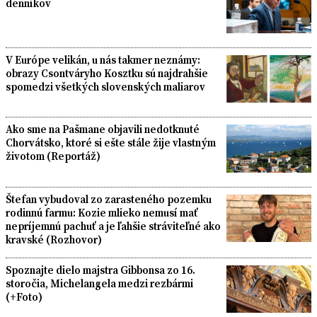
denníkov
V Európe velikán, u nás takmer neznámy:
obrazy Csontváryho Kosztku sú najdrahšie
spomedzi všetkých slovenských maliarov
Ako sme na Pašmane objavili nedotknuté
Chorvátsko, ktoré si ešte stále žije vlastným
životom (Reportáž)
Štefan vybudoval zo zarasteného pozemku
rodinnú farmu: Kozie mlieko nemusí mať
nepríjemnú pachuť a je ľahšie stráviteľné ako
kravské (Rozhovor)
Spoznajte dielo majstra Gibbonsa zo 16.
storočia, Michelangela medzi rezbármi
(+Foto)