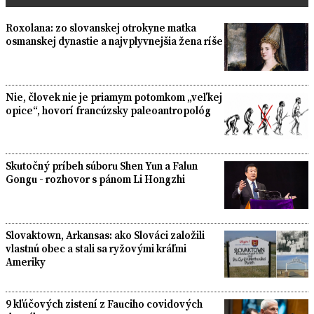
Roxolana: zo slovanskej otrokyne matka
osmanskej dynastie a najvplyvnejšia žena ríše
Nie, človek nie je priamym potomkom „veľkej
opice“, hovorí francúzsky paleoantropológ
Skutočný príbeh súboru Shen Yun a Falun
Gongu - rozhovor s pánom Li Hongzhi
Slovaktown, Arkansas: ako Slováci založili
vlastnú obec a stali sa ryžovými kráľmi
Ameriky
9 kľúčových zistení z Fauciho covidových