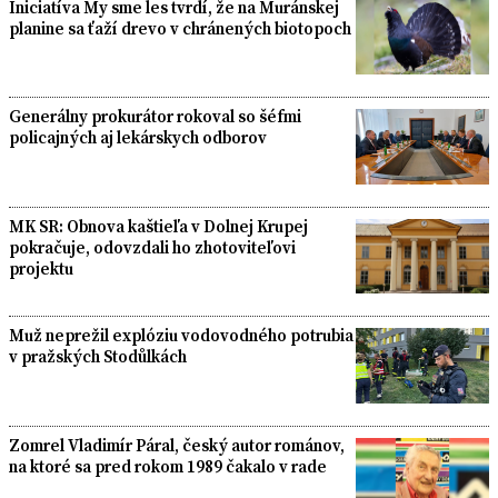
Iniciatíva My sme les tvrdí, že na Muránskej
planine sa ťaží drevo v chránených biotopoch
Generálny prokurátor rokoval so šéfmi
policajných aj lekárskych odborov
MK SR: Obnova kaštieľa v Dolnej Krupej
pokračuje, odovzdali ho zhotoviteľovi
projektu
Muž neprežil explóziu vodovodného potrubia
v pražských Stodůlkách
Zomrel Vladimír Páral, český autor románov,
na ktoré sa pred rokom 1989 čakalo v rade