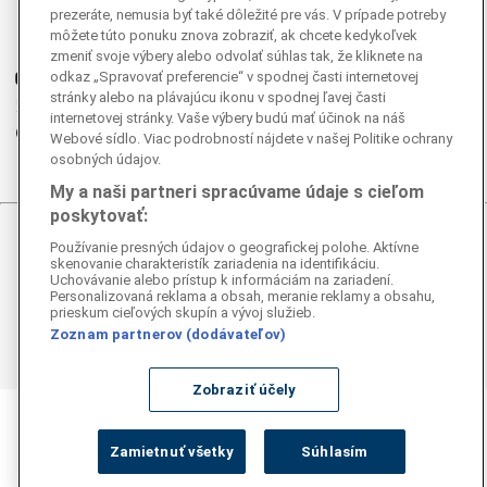
prezeráte, nemusia byť také dôležité pre vás. V prípade potreby
Instagram
môžete túto ponuku znova zobraziť, ak chcete kedykoľvek
G
Ganjing
zmeniť svoje výbery alebo odvolať súhlas tak, že kliknete na
odkaz „Spravovať preferencie“ v spodnej časti internetovej
Youtube
stránky alebo na plávajúcu ikonu v spodnej ľavej časti
Twitter
internetovej stránky. Vaše výbery budú mať účinok na náš
Telegram
Webové sídlo. Viac podrobností nájdete v našej Politike ochrany
RSS
osobných údajov.
My a naši partneri spracúvame údaje s cieľom
poskytovať:
© 2026 Epoch Times Slovensko
Používanie presných údajov o geografickej polohe. Aktívne
skenovanie charakteristík zariadenia na identifikáciu.
Uchovávanie alebo prístup k informáciám na zariadení.
Všetky práva vyhradené. Publikovanie alebo ďalšie šírenie
Personalizovaná reklama a obsah, meranie reklamy a obsahu,
správ a fotografií zo zdrojov TASR je bez
prieskum cieľových skupín a vývoj služieb.
predchádzajúceho písomného súhlasu TASR porušením
Zoznam partnerov (dodávateľov)
autorského zákona.
Zobraziť účely
Zamietnuť všetky
Súhlasím