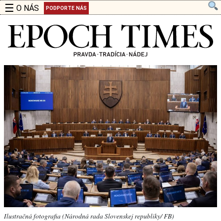
☰
O NÁS
PODPORTE NÁS
Ilustračná fotografia (Národná rada Slovenskej republiky/ FB)