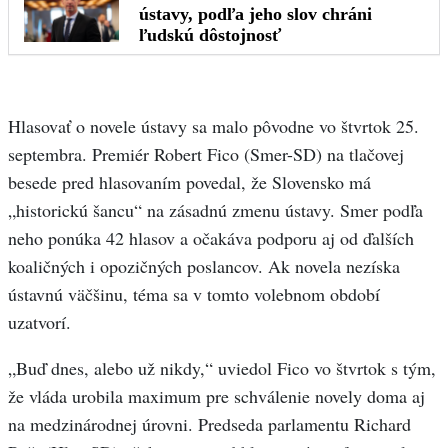
Hlasovať o novele ústavy sa malo pôvodne vo štvrtok 25.
septembra. Premiér Robert Fico (Smer-SD) na tlačovej
besede pred hlasovaním povedal, že Slovensko má
„historickú šancu“ na zásadnú zmenu ústavy. Smer podľa
neho ponúka 42 hlasov a očakáva podporu aj od ďalších
koaličných i opozičných poslancov. Ak novela nezíska
ústavnú väčšinu, téma sa v tomto volebnom období
uzatvorí.
„Buď dnes, alebo už nikdy,“ uviedol Fico vo štvrtok s tým,
že vláda urobila maximum pre schválenie novely doma aj
na medzinárodnej úrovni. Predseda parlamentu Richard