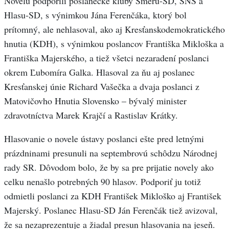
Novelu podporili poslanecké kluby Smeru-SD, SNS a
Hlasu-SD, s výnimkou Jána Ferenčáka, ktorý bol
prítomný, ale nehlasoval, ako aj Kresťanskodemokratického
hnutia (KDH), s výnimkou poslancov Františka Mikloška a
Františka Majerského, a tiež všetci nezaradení poslanci
okrem Ľubomíra Galka. Hlasoval za ňu aj poslanec
Kresťanskej únie Richard Vašečka a dvaja poslanci z
Matovičovho Hnutia Slovensko – bývalý minister
zdravotníctva Marek Krajčí a Rastislav Krátky.
Hlasovanie o novele ústavy poslanci ešte pred letnými
prázdninami presunuli na septembrovú schôdzu Národnej
rady SR. Dôvodom bolo, že by sa pre prijatie novely ako
celku nenašlo potrebných 90 hlasov. Podporiť ju totiž
odmietli poslanci za KDH František Mikloško aj František
Majerský. Poslanec Hlasu-SD Ján Ferenčák tiež avizoval,
že sa nezaprezentuje a žiadal presun hlasovania na jeseň.