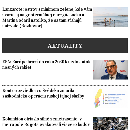
Lanzarote: ostrov s minimom zelene, kde vám
uvaria aj na geotermálnej energii. Lucku a
Martina očaril natoľko, že sa tam sťahujú
natrvalo (Rozhovor)
AKTUALITY
ESA: Európe hrozí do roku 2030 k nedostatok
nosných rakiet
Kontrarozviedka vo Švédsku zmarila
záškodnícku operáciu ruskej tajnej služby
Kolumbiou otriaslo silné zemetrasenie, v
metropole Bogota evakuovali viacero budov