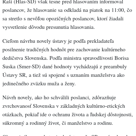
Raši (Hlas-SD) však tesne pred hlasovaním informoval
poslancov, že hlasovanie sa odkladá na piatok na 11:00, čo
sa stretlo s nevôľou opozičných poslancov, ktorí žiadali
vysvetlenie dôvodu presunutia hlasovania.
Cieľom návrhu novely ústavy je podľa prekladateľa
posilnenie tradičných hodnôt pre zachovanie kultúrneho
dedičstva Slovenska. Podľa ministra spravodlivosti Borisa
Suska (Smer-SD) dané hodnoty vychádzajú z preambuly
Ústavy SR, a tiež sú spojené s uznaním manželstva ako
jedinečného zväzku muža a ženy.
Návrh novely, ako ho schválili poslanci, zdôrazňuje
zvrchovanosť Slovenska v základných kultúrno-etických
otázkach, pokiaľ ide o ochranu života a ľudskej dôstojnosti,
súkromný a rodinný život, či manželstvo a rodinu.