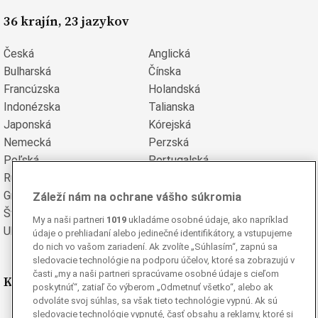
36 krajín, 23 jazykov
Česká
Anglická
Bulharská
Čínska
Francúzska
Holandská
Indonézska
Talianska
Japonská
Kórejská
Nemecká
Perzská
Poľská
Portugalská
Rumunská
Ruská
Grécka
Španielska
Záleží nám na ochrane vášho súkromia
Švédska
Turecká
My a naši partneri
1019
ukladáme osobné údaje, ako napríklad
Ukrajinská
Vietnamská
údaje o prehliadaní alebo jedinečné identifikátory, a vstupujeme
do nich vo vašom zariadení. Ak zvolíte „Súhlasím“, zapnú sa
sledovacie technológie na podporu účelov, ktoré sa zobrazujú v
časti „my a naši partneri spracúvame osobné údaje s cieľom
Kde nás nájdete
poskytnúť“, zatiaľ čo výberom „Odmetnuť všetko“, alebo ak
odvoláte svoj súhlas, sa však tieto technológie vypnú. Ak sú
Facebook
sledovacie technológie vypnuté, časť obsahu a reklamy, ktoré si