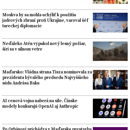
Moskva by sa mohla uchýliť k použitiu
jadrových zbraní proti Ukrajine, varoval šéf
tureckej diplomacie
Neďaleko Atén vypukol nový lesný požiar,
šíri sa v silnom vetre
Maďarsko: Vládna strana Tisza nominovala za
prezidenta bývalého predsedu Najvyššieho
súdu Andrása Baku
AI cenová vojna naberá na sile. Čínske
modely konkurujú OpenAI aj Anthropic
Po Orbánovi prichádza v Maďarsku prestavba