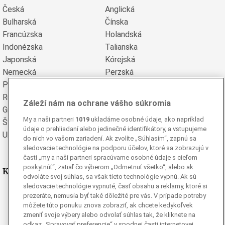
Česká
Anglická
Bulharská
Čínska
Francúzska
Holandská
Indonézska
Talianska
Japonská
Kórejská
Nemecká
Perzská
Poľská
Portugalská
Rumunská
Ruská
Záleží nám na ochrane vášho súkromia
Grécka
Španielska
My a naši partneri
1019
ukladáme osobné údaje, ako napríklad
Švédska
Turecká
údaje o prehliadaní alebo jedinečné identifikátory, a vstupujeme
Ukrajinská
Vietnamská
do nich vo vašom zariadení. Ak zvolíte „Súhlasím“, zapnú sa
sledovacie technológie na podporu účelov, ktoré sa zobrazujú v
časti „my a naši partneri spracúvame osobné údaje s cieľom
poskytnúť“, zatiaľ čo výberom „Odmetnuť všetko“, alebo ak
Kde nás nájdete
odvoláte svoj súhlas, sa však tieto technológie vypnú. Ak sú
sledovacie technológie vypnuté, časť obsahu a reklamy, ktoré si
Facebook
prezeráte, nemusia byť také dôležité pre vás. V prípade potreby
môžete túto ponuku znova zobraziť, ak chcete kedykoľvek
Instagram
zmeniť svoje výbery alebo odvolať súhlas tak, že kliknete na
G
Ganjing
odkaz „Spravovať preferencie“ v spodnej časti internetovej