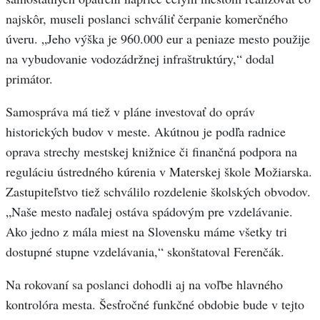
najskôr, museli poslanci schváliť čerpanie komerčného
úveru. „Jeho výška je 960.000 eur a peniaze mesto použije
na vybudovanie vodozádržnej infraštruktúry,“ dodal
primátor.
Samospráva má tiež v pláne investovať do opráv
historických budov v meste. Akútnou je podľa radnice
oprava strechy mestskej knižnice či finančná podpora na
reguláciu ústredného kúrenia v Materskej škole Možiarska.
Zastupiteľstvo tiež schválilo rozdelenie školských obvodov.
„Naše mesto naďalej ostáva spádovým pre vzdelávanie.
Ako jedno z mála miest na Slovensku máme všetky tri
dostupné stupne vzdelávania,“ skonštatoval Ferenčák.
Na rokovaní sa poslanci dohodli aj na voľbe hlavného
kontrolóra mesta. Šesťročné funkčné obdobie bude v tejto