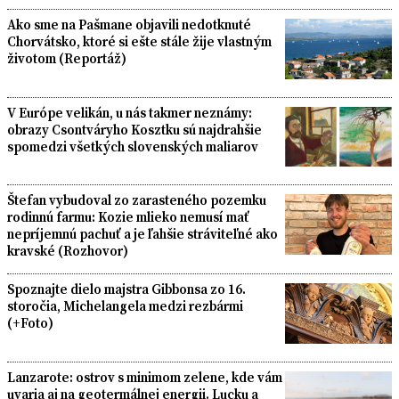
Ako sme na Pašmane objavili nedotknuté
Chorvátsko, ktoré si ešte stále žije vlastným
životom (Reportáž)
V Európe velikán, u nás takmer neznámy:
obrazy Csontváryho Kosztku sú najdrahšie
spomedzi všetkých slovenských maliarov
Štefan vybudoval zo zarasteného pozemku
rodinnú farmu: Kozie mlieko nemusí mať
nepríjemnú pachuť a je ľahšie stráviteľné ako
kravské (Rozhovor)
Spoznajte dielo majstra Gibbonsa zo 16.
storočia, Michelangela medzi rezbármi
(+Foto)
Lanzarote: ostrov s minimom zelene, kde vám
uvaria aj na geotermálnej energii. Lucku a