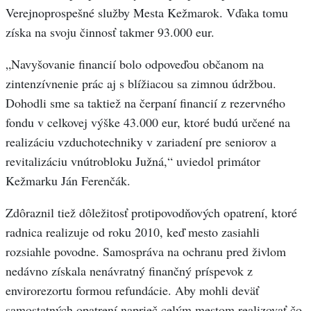
Verejnoprospešné služby Mesta Kežmarok. Vďaka tomu
získa na svoju činnosť takmer 93.000 eur.
„Navyšovanie financií bolo odpoveďou občanom na
zintenzívnenie prác aj s blížiacou sa zimnou údržbou.
Dohodli sme sa taktiež na čerpaní financií z rezervného
fondu v celkovej výške 43.000 eur, ktoré budú určené na
realizáciu vzduchotechniky v zariadení pre seniorov a
revitalizáciu vnútrobloku Južná,“ uviedol primátor
Kežmarku Ján Ferenčák.
Zdôraznil tiež dôležitosť protipovodňových opatrení, ktoré
radnica realizuje od roku 2010, keď mesto zasiahli
rozsiahle povodne. Samospráva na ochranu pred živlom
nedávno získala nenávratný finančný príspevok z
envirorezortu formou refundácie. Aby mohli deväť
samostatných opatrení naprieč celým mestom realizovať čo