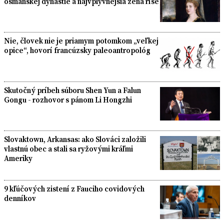
osmanskej dynastie a najvplyvnejšia žena ríše
Nie, človek nie je priamym potomkom „veľkej
opice“, hovorí francúzsky paleoantropológ
Skutočný príbeh súboru Shen Yun a Falun
Gongu - rozhovor s pánom Li Hongzhi
Slovaktown, Arkansas: ako Slováci založili
vlastnú obec a stali sa ryžovými kráľmi
Ameriky
9 kľúčových zistení z Fauciho covidových
denníkov