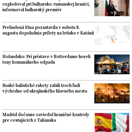
explodoval pri bulharsko-rumunskej hranici,
informoval bulharský premiér
Prebudená Etna pozastavila v sobotu 8.
augusta dopoludnia prílety na letisko v Katánii
Holandsko: Pri prístave v Rotterdame horeli
tony komunálneho odpadu
Ruské balistické rakety zabili troch ľudí
východne od ukrajinského hlavného mesta
Madrid dočasne zaviedol hraničné kontroly
pre cestujúcich z Talianska