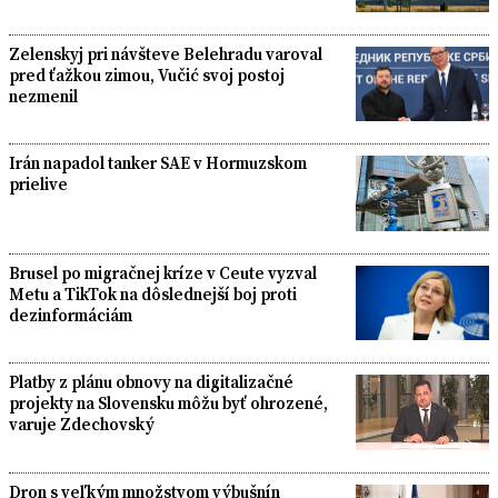
Zelenskyj pri návšteve Belehradu varoval
pred ťažkou zimou, Vučić svoj postoj
nezmenil
Irán napadol tanker SAE v Hormuzskom
prielive
Brusel po migračnej kríze v Ceute vyzval
Metu a TikTok na dôslednejší boj proti
dezinformáciám
Platby z plánu obnovy na digitalizačné
projekty na Slovensku môžu byť ohrozené,
varuje Zdechovský
Dron s veľkým množstvom výbušnín