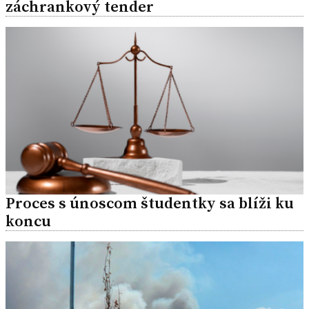
záchrankový tender
Proces s únoscom študentky sa blíži ku
koncu