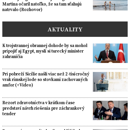
Martina očaril natoľko, že sa tam sťahujú
natrvalo (Rozhovor)
AKTUALITY
K trojstrannej obrannej dohode by sa mohol
pripojiť aj Egypt, myslí si turecký minister
zahraničia
Pri pobreží Sicílie našli viac než 2-tisícročný
vrak rímskej lode so stovkami zachovaných
amfor (+Video)
Rezort zdravotníctva v krátkom čase
predstaví návrh riešenia pre záchrankový
tender