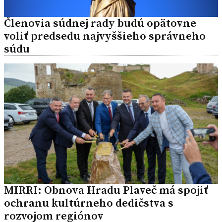
Členovia súdnej rady budú opätovne
voliť predsedu najvyššieho správneho
súdu
MIRRI: Obnova Hradu Plaveč má spojiť
ochranu kultúrneho dedičstva s
rozvojom regiónov