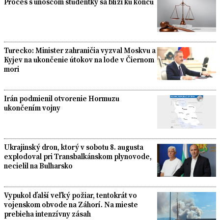
Proces s únoscom študentky sa blíži ku koncu
Turecko: Minister zahraničia vyzval Moskvu a
Kyjev na ukončenie útokov na lode v Čiernom
mori
Irán podmienil otvorenie Hormuzu
ukončením vojny
Ukrajinský dron, ktorý v sobotu 8. augusta
explodoval pri Transbalkánskom plynovode,
necielil na Bulharsko
Vypukol ďalší veľký požiar, tentokrát vo
vojenskom obvode na Záhorí. Na mieste
prebieha intenzívny zásah