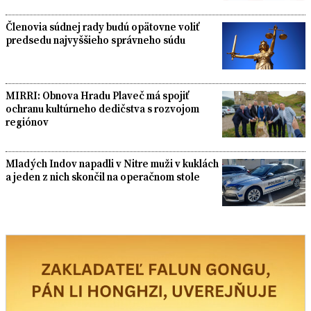
Členovia súdnej rady budú opätovne voliť
predsedu najvyššieho správneho súdu
MIRRI: Obnova Hradu Plaveč má spojiť
ochranu kultúrneho dedičstva s rozvojom
regiónov
Mladých Indov napadli v Nitre muži v kuklách
a jeden z nich skončil na operačnom stole