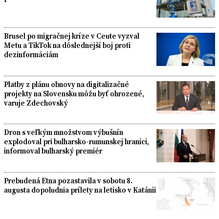
Brusel po migračnej kríze v Ceute vyzval
Metu a TikTok na dôslednejší boj proti
dezinformáciám
Platby z plánu obnovy na digitalizačné
projekty na Slovensku môžu byť ohrozené,
varuje Zdechovský
Dron s veľkým množstvom výbušnín
explodoval pri bulharsko-rumunskej hranici,
informoval bulharský premiér
Prebudená Etna pozastavila v sobotu 8.
augusta dopoludnia prílety na letisko v Katánii