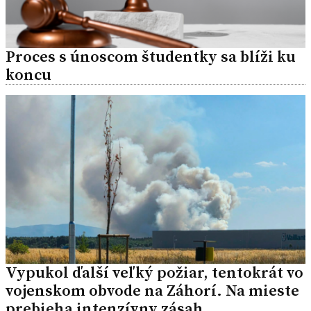
Proces s únoscom študentky sa blíži ku
koncu
Vypukol ďalší veľký požiar, tentokrát vo
vojenskom obvode na Záhorí. Na mieste
prebieha intenzívny zásah