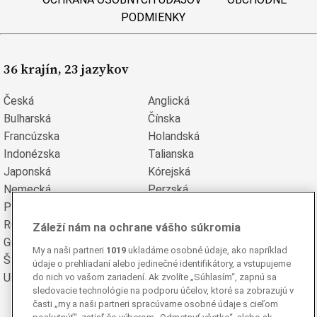
PODMIENKY
36 krajín, 23 jazykov
Česká
Anglická
Bulharská
Čínska
Francúzska
Holandská
Indonézska
Talianska
Japonská
Kórejská
Nemecká
Perzská
Poľská
Portugalská
Rumunská
Ruská
Záleží nám na ochrane vášho súkromia
Grécka
Španielska
My a naši partneri
1019
ukladáme osobné údaje, ako napríklad
Švédska
Turecká
údaje o prehliadaní alebo jedinečné identifikátory, a vstupujeme
Ukrajinská
Vietnamská
do nich vo vašom zariadení. Ak zvolíte „Súhlasím“, zapnú sa
sledovacie technológie na podporu účelov, ktoré sa zobrazujú v
časti „my a naši partneri spracúvame osobné údaje s cieľom