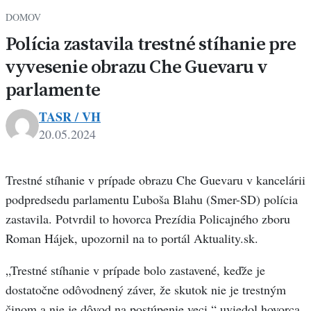
DOMOV
Polícia zastavila trestné stíhanie pre
vyvesenie obrazu Che Guevaru v
parlamente
TASR / VH
20.05.2024
Trestné stíhanie v prípade obrazu Che Guevaru v kancelárii
podpredsedu parlamentu Ľuboša Blahu (Smer-SD) polícia
zastavila. Potvrdil to hovorca Prezídia Policajného zboru
Roman Hájek, upozornil na to portál Aktuality.sk.
„Trestné stíhanie v prípade bolo zastavené, keďže je
dostatočne odôvodnený záver, že skutok nie je trestným
činom a nie je dôvod na postúpenie veci,“ uviedol hovorca