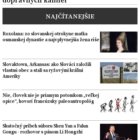
dopravných kamier
NAJČÍTANEJŠIE
Roxolana: zo slovanskej otrokyne matka
osmanskej dynastie a najvplyvnejšia žena ríše
Slovaktown, Arkansas: ako Slováci založili
vlastnú obec a stali sa ryžovými kráľmi
Ameriky
Nie, človek nie je priamym potomkom „veľkej
opice“, hovorí francúzsky paleoantropológ
Skutočný príbeh súboru Shen Yun a Falun
Gongu - rozhovor s pánom Li Hongzhi