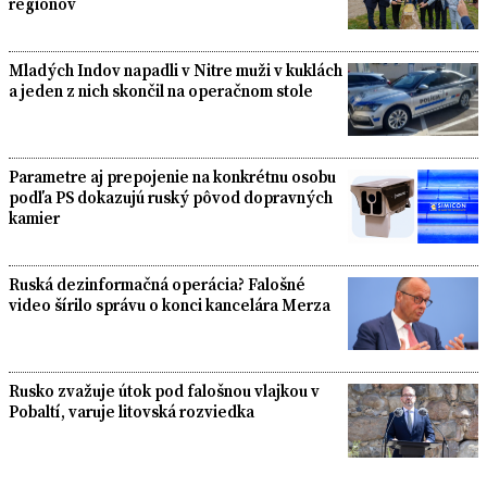
regiónov
Mladých Indov napadli v Nitre muži v kuklách
a jeden z nich skončil na operačnom stole
Parametre aj prepojenie na konkrétnu osobu
podľa PS dokazujú ruský pôvod dopravných
kamier
Ruská dezinformačná operácia? Falošné
video šírilo správu o konci kancelára Merza
Rusko zvažuje útok pod falošnou vlajkou v
Pobaltí, varuje litovská rozviedka