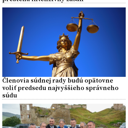
Členovia súdnej rady budú opätovne
voliť predsedu najvyššieho správneho
súdu