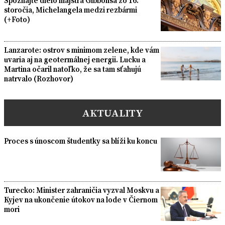
Spoznajte dielo majstra Gibbonsa zo 16.
storočia, Michelangela medzi rezbármi
(+Foto)
Lanzarote: ostrov s minimom zelene, kde vám
uvaria aj na geotermálnej energii. Lucku a
Martina očaril natoľko, že sa tam sťahujú
natrvalo (Rozhovor)
AKTUALITY
Proces s únoscom študentky sa blíži ku koncu
Turecko: Minister zahraničia vyzval Moskvu a
Kyjev na ukončenie útokov na lode v Čiernom
mori