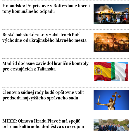
Holandsko: Pri prístave v Rotterdame horeli
tony komunálneho odpadu
Ruské balistické rakety zabili troch ľudí
východne od ukrajinského hlavného mesta
Madrid dočasne zaviedol hraničné kontroly
pre cestujúcich z Talianska
Členovia súdnej rady budú opätovne voliť
predsedu najvyššieho správneho súdu
MIRRI: Obnova Hradu Plaveč má spojiť
ochranu kultúrneho dedičstva s rozvojom