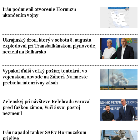
Irán podmienil otvorenie Hormuzu
ukončením vojny
Ukrajinský dron, ktorý v sobotu 8. augusta
explodoval pri Transbalkánskom plynovode,
necielil na Bulharsko
Vypukol ďalší veľký požiar, tentokrát vo
vojenskom obvode na Záhorí. Na mieste
prebieha intenzívny zásah
Zelenskyj pri návšteve Belehradu varoval
pred ťažkou zimou, Vučić svoj postoj
nezmenil
Irán napadol tanker SAE v Hormuzskom
prielive