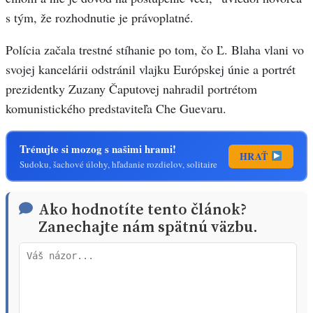
s tým, že rozhodnutie je právoplatné.
Polícia začala trestné stíhanie po tom, čo Ľ. Blaha vlani vo
svojej kancelárii odstránil vlajku Európskej únie a portrét
prezidentky Zuzany Čaputovej nahradil portrétom
komunistického predstaviteľa Che Guevaru.
Trénujte si mozog s našimi hrami!
HRAŤ
Sudoku, šachové úlohy, hľadanie rozdielov, solitaire
Ako hodnotíte tento článok?
Zanechajte nám spätnú väzbu.