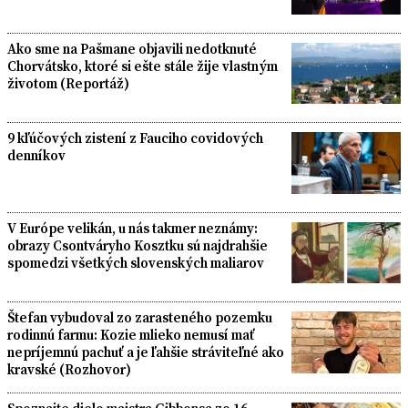
Ako sme na Pašmane objavili nedotknuté
Chorvátsko, ktoré si ešte stále žije vlastným
životom (Reportáž)
9 kľúčových zistení z Fauciho covidových
denníkov
V Európe velikán, u nás takmer neznámy:
obrazy Csontváryho Kosztku sú najdrahšie
spomedzi všetkých slovenských maliarov
Štefan vybudoval zo zarasteného pozemku
rodinnú farmu: Kozie mlieko nemusí mať
nepríjemnú pachuť a je ľahšie stráviteľné ako
kravské (Rozhovor)