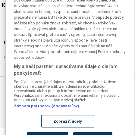
poskytnúť“, zatiaľ čo výberom „Odmetnuť všetko“, alebo ak
Kde nás nájdete
odvoláte svoj súhlas, sa však tieto technológie vypnú. Ak sú
sledovacie technológie vypnuté, časť obsahu a reklamy, ktoré si
prezeráte, nemusia byť také dôležité pre vás. V prípade potreby
Facebook
môžete túto ponuku znova zobraziť, ak chcete kedykoľvek
Instagram
zmeniť svoje výbery alebo odvolať súhlas tak, že kliknete na
G
Ganjing
odkaz „Spravovať preferencie“ v spodnej časti internetovej
stránky alebo na plávajúcu ikonu v spodnej ľavej časti
Youtube
internetovej stránky. Vaše výbery budú mať účinok na náš
Twitter
Webové sídlo. Viac podrobností nájdete v našej Politike ochrany
Telegram
osobných údajov.
RSS
My a naši partneri spracúvame údaje s cieľom
poskytovať:
Používanie presných údajov o geografickej polohe. Aktívne
skenovanie charakteristík zariadenia na identifikáciu.
© 2026 Epoch Times Slovensko
Uchovávanie alebo prístup k informáciám na zariadení.
Personalizovaná reklama a obsah, meranie reklamy a obsahu,
prieskum cieľových skupín a vývoj služieb.
Všetky práva vyhradené. Publikovanie alebo ďalšie šírenie
správ a fotografií zo zdrojov TASR je bez
Zoznam partnerov (dodávateľov)
predchádzajúceho písomného súhlasu TASR porušením
autorského zákona.
Zobraziť účely