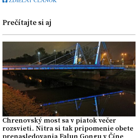
ZDIEĽAŤ ČLÁNOK
Prečítajte si aj
Chrenovský most sa v piatok večer
rozsvieti. Nitra si tak pripomenie obete
prenasledovania Falun Gongu v Číne