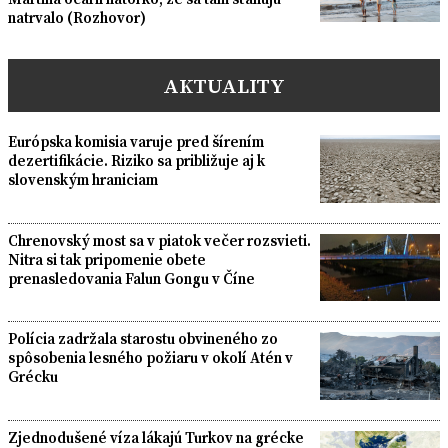
natrvalo (Rozhovor)
AKTUALITY
Európska komisia varuje pred šírením
dezertifikácie. Riziko sa približuje aj k
slovenským hraniciam
Chrenovský most sa v piatok večer rozsvieti.
Nitra si tak pripomenie obete
prenasledovania Falun Gongu v Číne
Polícia zadržala starostu obvineného zo
spôsobenia lesného požiaru v okolí Atén v
Grécku
Zjednodušené víza lákajú Turkov na grécke