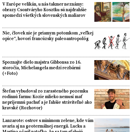
V Európe velikán, u nás takmer neznámy:
obrazy Csontváryho Kosztku sú najdrahšie
spomedzi všetkých slovenských maliarov
Nie, človek nie je priamym potomkom „veľkej
opice“, hovorí francúzsky paleoantropológ
Spoznajte dielo majstra Gibbonsa zo 16.
storočia, Michelangela medzi rezbármi
(+Foto)
Štefan vybudoval zo zarasteného pozemku
rodinnú farmu: Kozie mlieko nemusí mať
nepríjemnú pachuť a je ľahšie stráviteľné ako
kravské (Rozhovor)
Lanzarote: ostrov s minimom zelene, kde vám
uvaria aj na geotermálnej energii. Lucku a
Martina očaril natoľko, že sa tam sťahujú