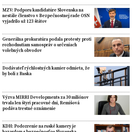
MZV: Podporu kandidatúre Slovenska na
nestále členstvo v Bezpečnostnej rade OSN
vyjadrilo už 123 štátov
Generálna prokuratúra podala protesty proti
rozhodnutiam samospráv o určeniach
volebných obvodov
Dodávateľ rýchlostných kamier odmieta, že
by boli z Ruska
Výzva MIRRI Developments za 30 miliónov
trvala len štyri pracovné dni, Remišová
podáva trestné oznámenie
KDH: Podozrenie na ruské kamery je
hazardom s bezpečnosťou Slovenska