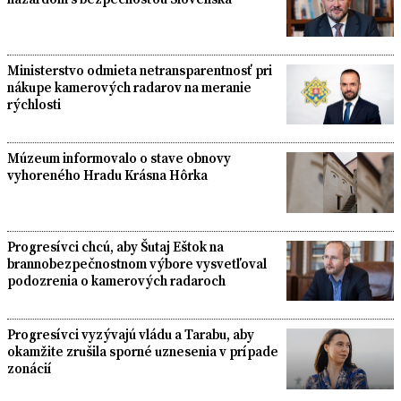
Ministerstvo odmieta netransparentnosť pri
nákupe kamerových radarov na meranie
rýchlosti
Múzeum informovalo o stave obnovy
vyhoreného Hradu Krásna Hôrka
Progresívci chcú, aby Šutaj Eštok na
brannobezpečnostnom výbore vysvetľoval
podozrenia o kamerových radaroch
Progresívci vyzývajú vládu a Tarabu, aby
okamžite zrušila sporné uznesenia v prípade
zonácií