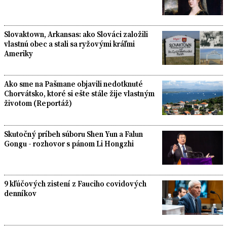
Slovaktown, Arkansas: ako Slováci založili
vlastnú obec a stali sa ryžovými kráľmi
Ameriky
Ako sme na Pašmane objavili nedotknuté
Chorvátsko, ktoré si ešte stále žije vlastným
životom (Reportáž)
Skutočný príbeh súboru Shen Yun a Falun
Gongu - rozhovor s pánom Li Hongzhi
9 kľúčových zistení z Fauciho covidových
denníkov