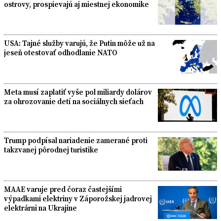
ostrovy, prospievajú aj miestnej ekonomike
USA: Tajné služby varujú, že Putin môže už na
jeseň otestovať odhodlanie NATO
Meta musí zaplatiť vyše pol miliardy dolárov
za ohrozovanie detí na sociálnych sieťach
Trump podpísal nariadenie zamerané proti
takzvanej pôrodnej turistike
MAAE varuje pred čoraz častejšími
výpadkami elektriny v Záporožskej jadrovej
elektrárni na Ukrajine