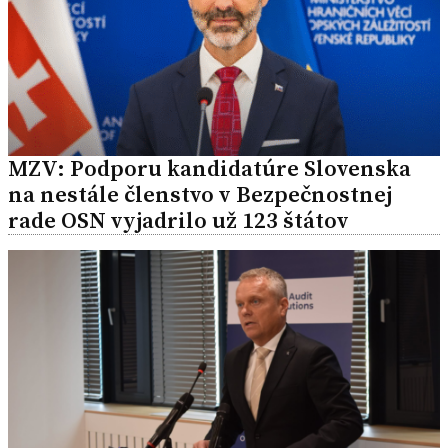
MZV: Podporu kandidatúre Slovenska
na nestále členstvo v Bezpečnostnej
rade OSN vyjadrilo už 123 štátov