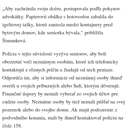
„Aby zachránila svoju dcéru, postupovala podľa pokynov
advokátky. Papierovú obálku s hotovosťou zabalila do
igelitovej tašky, ktorú zaniesla medzi kontajnery pred
bytovým domov, kde seniorka bývala,“ priblížila
Šimunková.
Polícia v tejto súvislosti vyzýva seniorov, aby boli
obozretní voči neznámym osobám, ktoré ich telefonicky
kontaktujú z rôznych príčin a žiadajú od nich peniaze.
Odporúča im, aby si informácie od neznámej osoby ihneď
overili u svojich príbuzných alebo ľudí, ktorým dôverujú.
Finančné úspory by nemali vyberať zo svojich účtov pre
cudzie osoby. Neznáme osoby by tiež nemali púšťať na svoj
pozemok alebo do svojho domu. Ak majú podozrenie z
podvodného konania, mali by ihneď kontaktovať políciu na
čísle 158.