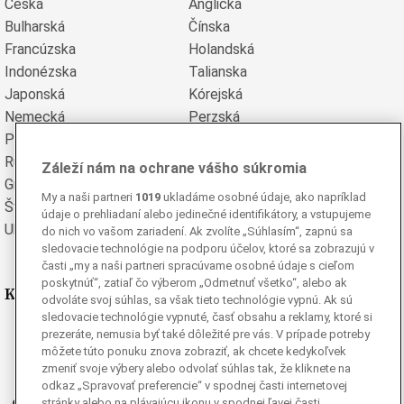
Česká
Anglická
Bulharská
Čínska
Francúzska
Holandská
Indonézska
Talianska
Japonská
Kórejská
Nemecká
Perzská
Poľská
Portugalská
Rumunská
Ruská
Záleží nám na ochrane vášho súkromia
Grécka
Španielska
My a naši partneri
1019
ukladáme osobné údaje, ako napríklad
Švédska
Turecká
údaje o prehliadaní alebo jedinečné identifikátory, a vstupujeme
Ukrajinská
Vietnamská
do nich vo vašom zariadení. Ak zvolíte „Súhlasím“, zapnú sa
sledovacie technológie na podporu účelov, ktoré sa zobrazujú v
časti „my a naši partneri spracúvame osobné údaje s cieľom
poskytnúť“, zatiaľ čo výberom „Odmetnuť všetko“, alebo ak
Kde nás nájdete
odvoláte svoj súhlas, sa však tieto technológie vypnú. Ak sú
sledovacie technológie vypnuté, časť obsahu a reklamy, ktoré si
Facebook
prezeráte, nemusia byť také dôležité pre vás. V prípade potreby
môžete túto ponuku znova zobraziť, ak chcete kedykoľvek
Instagram
zmeniť svoje výbery alebo odvolať súhlas tak, že kliknete na
G
Ganjing
odkaz „Spravovať preferencie“ v spodnej časti internetovej
stránky alebo na plávajúcu ikonu v spodnej ľavej časti