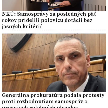
NKÚ: Samosprávy za posledných päť
rokov pridelili polovicu dotácií bez
jasných kritérií
Generálna prokuratúra podala protesty
proti rozhodnutiam samospráv o
určeniach volebných obvodov