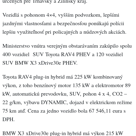
určených pre Trnavský a Žilinský kraj.
Vozidlá s pohonom 4×4, vyšším podvozkom, lepšími
jazdnými vlastnosťami a bezpečnosťou ponúkajú polícii
lepšiu využiteľnosť pri policajných a núdzových akciách.
Ministerstvo vnútra verejným obstarávaním zakúpilo spolu
400 vozidiel SUV Toyota RAV4 PHEV a 120 vozidiel
SUV BMW X3 xDrive30e PHEV.
Toyota RAV4 plug-in hybrid má 225 kW kombinovaný
výkon, z toho benzínový motor 135 kW a elektromotor 89
kW, automatickú prevodovku, SUV, pohon 4 x 4, CO2 –
22 g/km, výbavu DYNAMIC, dojazd v elektrickom režime
75 km atď. Cena za jedno vozidlo bola 67 546,11 eura s
DPH.
BMW X3 xDrive30e plug-in hybrid má výkon 215 kW