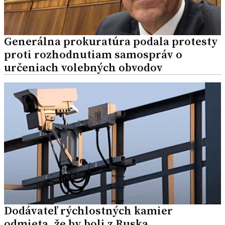
Generálna prokuratúra podala protesty
proti rozhodnutiam samospráv o
určeniach volebných obvodov
Dodávateľ rýchlostných kamier
odmieta, že by boli z Ruska