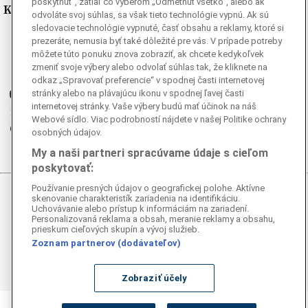
poskytnúť“, zatiaľ čo výberom „Odmetnuť všetko“, alebo ak
Kde nás nájdete
odvoláte svoj súhlas, sa však tieto technológie vypnú. Ak sú
sledovacie technológie vypnuté, časť obsahu a reklamy, ktoré si
Facebook
prezeráte, nemusia byť také dôležité pre vás. V prípade potreby
môžete túto ponuku znova zobraziť, ak chcete kedykoľvek
Instagram
zmeniť svoje výbery alebo odvolať súhlas tak, že kliknete na
G
Ganjing
odkaz „Spravovať preferencie“ v spodnej časti internetovej
stránky alebo na plávajúcu ikonu v spodnej ľavej časti
Youtube
internetovej stránky. Vaše výbery budú mať účinok na náš
Twitter
Webové sídlo. Viac podrobností nájdete v našej Politike ochrany
Telegram
osobných údajov.
RSS
My a naši partneri spracúvame údaje s cieľom
poskytovať:
Používanie presných údajov o geografickej polohe. Aktívne
skenovanie charakteristík zariadenia na identifikáciu.
© 2026 Epoch Times Slovensko
Uchovávanie alebo prístup k informáciám na zariadení.
Personalizovaná reklama a obsah, meranie reklamy a obsahu,
Všetky práva vyhradené. Publikovanie alebo ďalšie šírenie
prieskum cieľových skupín a vývoj služieb.
správ a fotografií zo zdrojov TASR je bez
Zoznam partnerov (dodávateľov)
predchádzajúceho písomného súhlasu TASR porušením
autorského zákona.
Zobraziť účely