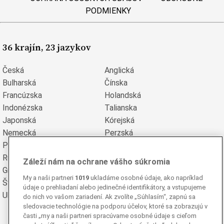
PODMIENKY
36 krajín, 23 jazykov
Česká
Anglická
Bulharská
Čínska
Francúzska
Holandská
Indonézska
Talianska
Japonská
Kórejská
Nemecká
Perzská
Poľská
Portugalská
Rumunská
Ruská
Záleží nám na ochrane vášho súkromia
Grécka
Španielska
My a naši partneri
1019
ukladáme osobné údaje, ako napríklad
Švédska
Turecká
údaje o prehliadaní alebo jedinečné identifikátory, a vstupujeme
Ukrajinská
Vietnamská
do nich vo vašom zariadení. Ak zvolíte „Súhlasím“, zapnú sa
sledovacie technológie na podporu účelov, ktoré sa zobrazujú v
časti „my a naši partneri spracúvame osobné údaje s cieľom