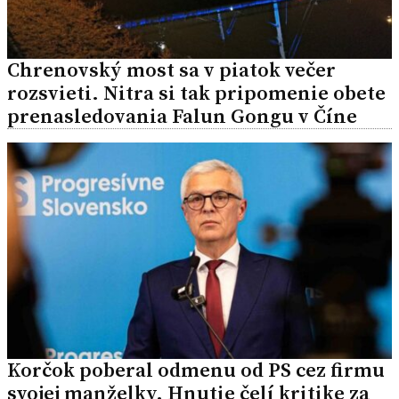
Chrenovský most sa v piatok večer
rozsvieti. Nitra si tak pripomenie obete
prenasledovania Falun Gongu v Číne
Korčok poberal odmenu od PS cez firmu
svojej manželky. Hnutie čelí kritike za