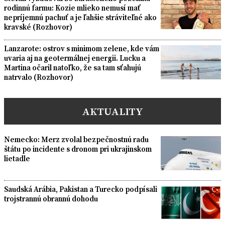
rodinnú farmu: Kozie mlieko nemusí mať
nepríjemnú pachuť a je ľahšie stráviteľné ako
kravské (Rozhovor)
Lanzarote: ostrov s minimom zelene, kde vám
uvaria aj na geotermálnej energii. Lucku a
Martina očaril natoľko, že sa tam sťahujú
natrvalo (Rozhovor)
AKTUALITY
Nemecko: Merz zvolal bezpečnostnú radu
štátu po incidente s dronom pri ukrajinskom
lietadle
Saudská Arábia, Pakistan a Turecko podpísali
trojstrannú obrannú dohodu