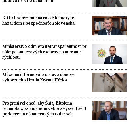
podáva trestné oznámenie
KDH: Podozrenie na ruské kamery je
hazardom s bezpečnosťou Slovenska
Ministerstvo odmieta netransparentnosť pri
nákupe kamerových radarov na meranie
rýchlosti
Múzeum informovalo o stave obnovy
vyhoreného Hradu Krásna Hôrka
Progresívci chcú, aby Šutaj Eštok na
brannobezpečnostnom výbore vysvetľoval
podozrenia o kamerových radaroch