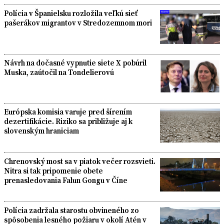
Polícia v Španielsku rozložila veľkú sieť
pašerákov migrantov v Stredozemnom mori
Návrh na dočasné vypnutie siete X pobúril
Muska, zaútočil na Tondelierovú
Európska komisia varuje pred šírením
dezertifikácie. Riziko sa približuje aj k
slovenským hraniciam
Chrenovský most sa v piatok večer rozsvieti.
Nitra si tak pripomenie obete
prenasledovania Falun Gongu v Číne
Polícia zadržala starostu obvineného zo
spôsobenia lesného požiaru v okolí Atén v