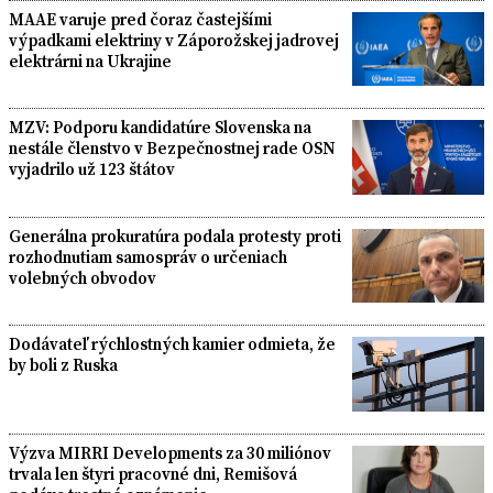
MAAE varuje pred čoraz častejšími
výpadkami elektriny v Záporožskej jadrovej
elektrárni na Ukrajine
MZV: Podporu kandidatúre Slovenska na
nestále členstvo v Bezpečnostnej rade OSN
vyjadrilo už 123 štátov
Generálna prokuratúra podala protesty proti
rozhodnutiam samospráv o určeniach
volebných obvodov
Dodávateľ rýchlostných kamier odmieta, že
by boli z Ruska
Výzva MIRRI Developments za 30 miliónov
trvala len štyri pracovné dni, Remišová