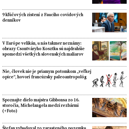
9 kľúčových zistení z Fauciho covidových
denníkov
V Európe velikán, u nás takmer neznámy:
obrazy Csontváryho Kosztku sú najdrahšie
spomedzi všetkých slovenských maliarov
Nie, človek nie je priamym potomkom „veľkej
opice“, hovorí francúzsky paleoantropológ
Spoznajte dielo majstra Gibbonsa zo 16.
storočia, Michelangela medzi rezbármi
(+Foto)
Štefan vybudoval zo zarasteného pozemku