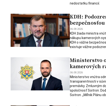
nedostatku financií.
KDH: Podozren
bezpečnosťou
06.08.2026
KDH žiada ministra vnút
nákupu kamerových syst
KDH o vážne bezpečnostn
existuje vážne podozren
Ministerstvo 
kamerových ra
06.08.2026
Ministerstvo vnútra od
transparentnosti v súvi
premávky. Zmluvným do
spoločnosť Soitron. Do
Soitron. „Míľnik Plánu o