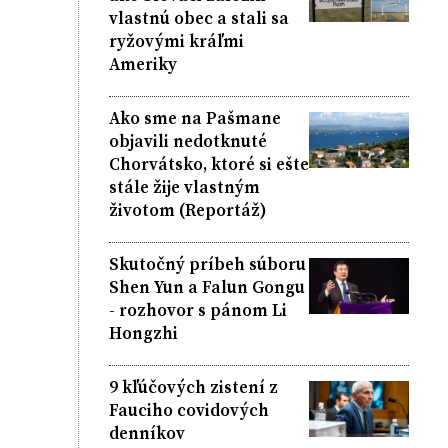
vlastnú obec a stali sa
ryžovými kráľmi
Ameriky
Ako sme na Pašmane
objavili nedotknuté
Chorvátsko, ktoré si ešte
stále žije vlastným
životom (Reportáž)
Skutočný príbeh súboru
Shen Yun a Falun Gongu
- rozhovor s pánom Li
Hongzhi
9 kľúčových zistení z
Fauciho covidových
denníkov