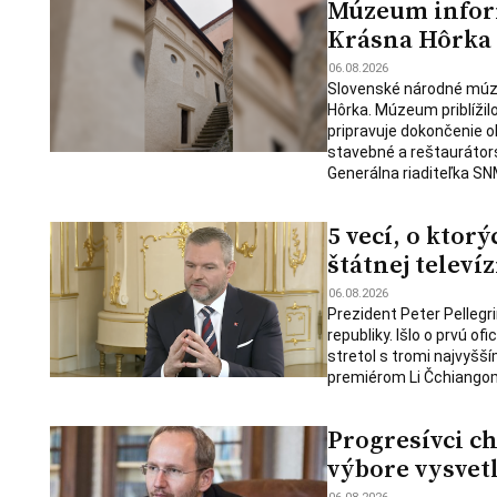
Múzeum infor
Krásna Hôrka
06.08.2026
Slovenské národné múz
Hôrka. Múzeum priblížil
pripravuje dokončenie o
stavebné a reštaurátors
Generálna riaditeľka SN
5 vecí, o ktor
štátnej televíz
06.08.2026
Prezident Peter Pellegri
republiky. Išlo o prvú o
stretol s tromi najvyšší
premiérom Li Čchiangom
Progresívci c
výbore vysvet