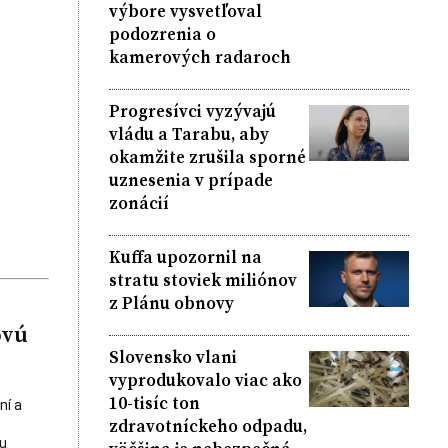
výbore vysvetľoval
podozrenia o
kamerových radaroch
Progresívci vyzývajú
vládu a Tarabu, aby
okamžite zrušila sporné
uznesenia v prípade
zonácií
Kuffa upozornil na
stratu stoviek miliónov
z Plánu obnovy
ovú
Slovensko vlani
vyprodukovalo viac ako
10-tisíc ton
ní a
zdravotníckeho odpadu,
u