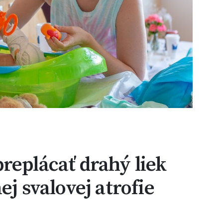
replácať drahý liek
ej svalovej atrofie