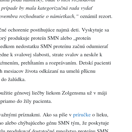
o prípade by mala kategorizačná rada vydať
novembra rozhodnutie o námietkach,“
oznámil rezort.
ičné ochorenie postihujúce najmä deti. Vyskytuje sa
orý produkuje proteín SMN alebo „proteín
sledkom nedostatku SMN proteínu začnú odumierať
dne k svalovej slabosti, strate svalov a neskôr k
 kŕmením, prehĺtaním a rozprávaním. Detskí pacienti
ch mesiacov života odkázaní na umelú pľúcnu
 do žalúdka.
oužitie génovej liečby liekom Zolgensma už v máji
 priamo do žily pacienta.
važnými príznakmi. Ako sa píše v
príručke
o lieku,
ho alebo chýbajúceho génu SMN tým, že poskytuje
elu produkovať dostatočné množstvo proteínu SMN.