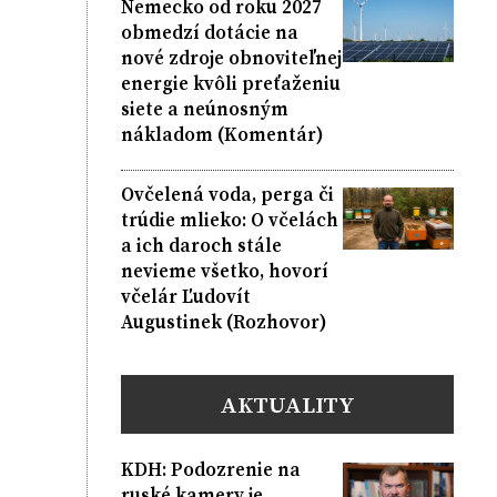
Nemecko od roku 2027
obmedzí dotácie na
nové zdroje obnoviteľnej
energie kvôli preťaženiu
siete a neúnosným
nákladom (Komentár)
Ovčelená voda, perga či
trúdie mlieko: O včelách
a ich daroch stále
nevieme všetko, hovorí
včelár Ľudovít
Augustinek (Rozhovor)
AKTUALITY
KDH: Podozrenie na
ruské kamery je