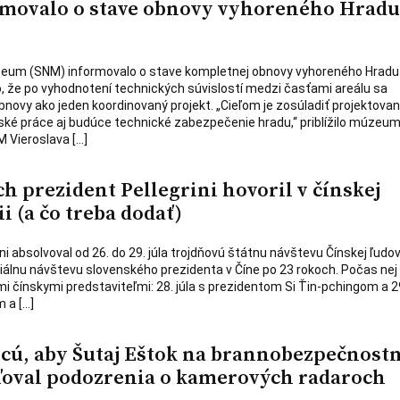
movalo o stave obnovy vyhoreného Hradu
eum (SNM) informovalo o stave kompletnej obnovy vyhoreného Hradu
o, že po vyhodnotení technických súvislostí medzi časťami areálu sa
bnovy ako jeden koordinovaný projekt. „Cieľom je zosúladiť projektovan
ké práce aj budúce technické zabezpečenie hradu,“ priblížilo múzeum
M Vieroslava […]
ých prezident Pellegrini hovoril v čínskej
ii (a čo treba dodať)
ni absolvoval od 26. do 29. júla trojdňovú štátnu návštevu Čínskej ľudov
ficiálnu návštevu slovenského prezidenta v Číne po 23 rokoch. Počas nej
mi čínskymi predstaviteľmi: 28. júla s prezidentom Si Ťin-pchingom a 29
 a […]
hcú, aby Šutaj Eštok na brannobezpečnos
ľoval podozrenia o kamerových radaroch