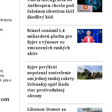
Anthropicu chcela pod
falošnou identitou šíriť
škodlivý kód
 Krásna
Brusel oznámil 1,4-
ie,
.
miliardovú platbu pre
Kyjev z výnosov zo
zmrazených ruských
aktív
Kyjev prvýkrát
ej
nepriznal zostrelenie
 sa
ani jednej ruskej rakety.
. júla s
Zelenskyj opäť žiada
viac protivzdušnej
obrany
tnom
Libanon: Domov sa