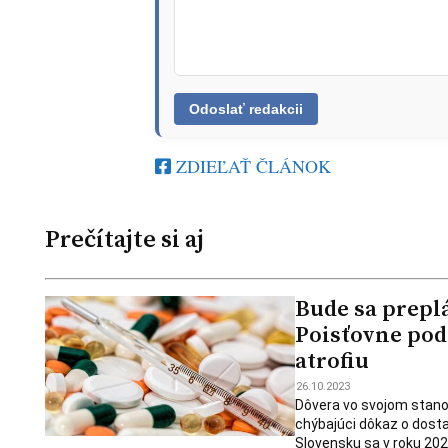
ZDIEĽAŤ ČLÁNOK
Prečítajte si aj
Bude sa preplá
Poisťovne pod
atrofiu
26.10.2023
Dôvera vo svojom stanov
chýbajúci dôkaz o dosta
Slovensku sa v roku 20