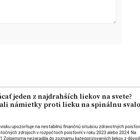
cať jeden z najdrahších liekov na svete?
ali námietky proti lieku na spinálnu sval
isku upozorňuje na nestabilnú finančnú situáciu zdravotných poisťov
točných zdrojoch v rozpočtoch poisťovní v roku 2023 alebo 2024. Na
21 Zolgensma nezaradila do zoznamu kategorizovaných liekov z dôvod