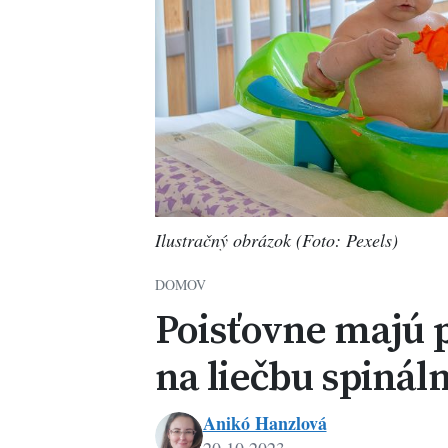
Ilustračný obrázok (Foto: Pexels)
DOMOV
Poisťovne majú p
na liečbu spináln
Anikó Hanzlová
20.10.2023