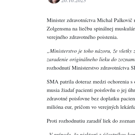
Anikó
Hanzlová
Minister zdravotníctva Michal Palkovič 
Zolgensma na liečbu spinálnej muskulár
verejného zdravotného poistenia.
„
Ministerstvo je toho názoru, že všetk
zaradenie originálneho lieku do zoznam
rozhodnutí Ministerstvo zdravotníctva S
SMA patrila doteraz medzi ochorenia s
musia žiadať pacienti poisťovňu o jej úh
zdravotné poisťovne bez doplatku pacien
milióna eur, pričom vo verejných lekárň
Proti rozhodnutiu zaradiť liek do zozna
„V prípade, že niektorý z účastníkov ko