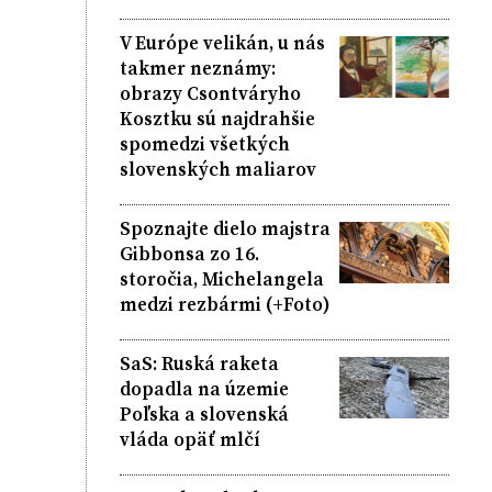
V Európe velikán, u nás
takmer neznámy:
obrazy Csontváryho
Kosztku sú najdrahšie
spomedzi všetkých
slovenských maliarov
Spoznajte dielo majstra
Gibbonsa zo 16.
storočia, Michelangela
medzi rezbármi (+Foto)
SaS: Ruská raketa
dopadla na územie
Poľska a slovenská
vláda opäť mlčí