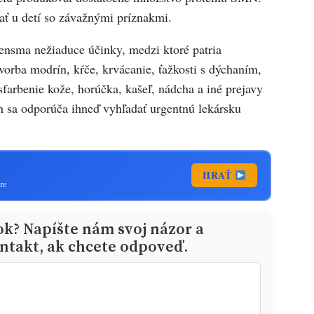
ať u detí so závažnými príznakmi.
ensma nežiaduce účinky, medzi ktoré patria
vorba modrín, kŕče, krvácanie, ťažkosti s dýchaním,
sfarbenie kože, horúčka, kašeľ, nádcha a iné prejavy
h sa odporúča ihneď vyhľadať urgentnú lekársku
HRAŤ
re
ok? Napíšte nám svoj názor a
ntakt, ak chcete odpoveď.