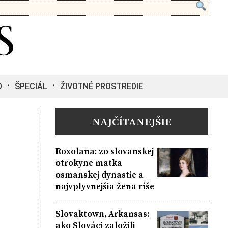
O
ŠPECIÁL
ŽIVOTNÉ PROSTREDIE
NAJČÍTANEJŠIE
Roxolana: zo slovanskej
otrokyne matka
osmanskej dynastie a
najvplyvnejšia žena ríše
Slovaktown, Arkansas:
ako Slováci založili