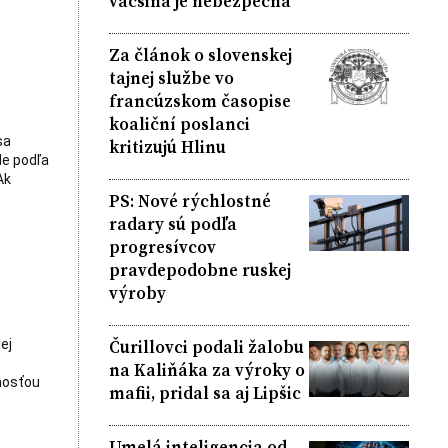
väčšina je nebezpečná
Za článok o slovenskej
tajnej službe vo
francúzskom časopise
koaliční poslanci
sa
kritizujú Hlinu
de podľa
Ak
PS: Nové rýchlostné
radary sú podľa
progresívcov
pravdepodobne ruskej
výroby
Čurillovci podali žalobu
ej
na Kaliňáka za výroky o
nosťou
mafii, pridal sa aj Lipšic
Umelá inteligencia od