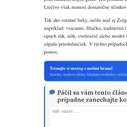
Liečivo však nemusí dostatočne účinkov
Tak ako ostatné lieky, môže mať aj Zolg
napríklad: vracanie, žltačka, nadmerná t
opuch rúk, nôh, svetlosivé alebo modré 
zápalu priedušničiek. V týchto prípadoc
pomoc.
Trénujte si mozog s našimi hrami!
Sudoku, šachové úlohy, hľadanie rozdielov, solitai
Páčil sa vám tento člán
prípadne zanechajte ko