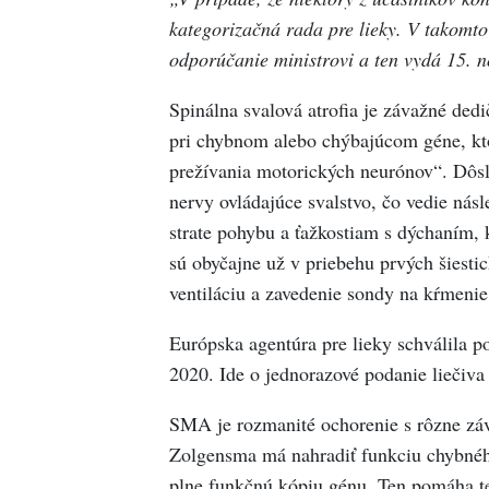
kategorizačná rada pre lieky. V takomt
odporúčanie ministrovi a ten vydá 15. 
Spinálna svalová atrofia je závažné ded
pri chybnom alebo chýbajúcom géne, kt
prežívania motorických neurónov“. Dô
nervy ovládajúce svalstvo, čo vedie násle
strate pohybu a ťažkostiam s dýchaním,
sú obyčajne už v priebehu prvých šiesti
ventiláciu a zavedenie sondy na kŕmenie
Európska agentúra pre lieky schválila p
2020. Ide o jednorazové podanie liečiva
SMA je rozmanité ochorenie s rôzne zá
Zolgensma má nahradiť funkciu chybné
plne funkčnú kópiu génu. Ten pomáha t