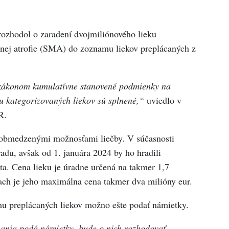
rozhodol o zaradení dvojmiliónového lieku
nej atrofie (SMA) do zoznamu liekov preplácaných z
y zákonom kumulatívne stanovené podmienky na
u kategorizovaných liekov sú splnené,“
uviedlo v
R.
 obmedzenými možnosťami liečby. V súčasnosti
radu, avšak od 1. januára 2024 by ho hradili
ta. Cena lieku je úradne určená na takmer 1,7
ach je jeho maximálna cena takmer dva milióny eur.
mu preplácaných liekov možno ešte podať námietky.
nania podá námietky, bude o nich rozhodovať