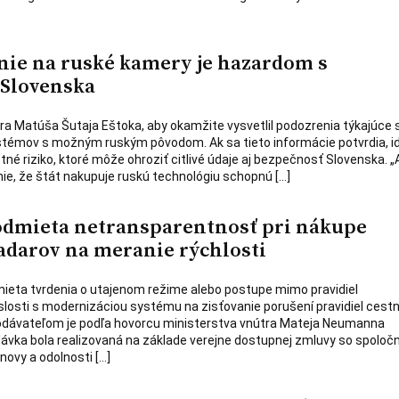
ie na ruské kamery je hazardom s
 Slovenska
ra Matúša Šutaja Eštoka, aby okamžite vysvetlil podozrenia týkajúce 
émov s možným ruským pôvodom. Ak sa tieto informácie potvrdia, i
é riziko, ktoré môže ohroziť citlivé údaje aj bezpečnosť Slovenska. „
ie, že štát nakupuje ruskú technológiu schopnú […]
odmieta netransparentnosť pri nákupe
darov na meranie rýchlosti
mieta tvrdenia o utajenom režime alebo postupe mimo pravidiel
slosti s modernizáciou systému na zisťovanie porušení pravidiel cestn
dávateľom je podľa hovorcu ministerstva vnútra Mateja Neumanna
dávka bola realizovaná na základe verejne dostupnej zmluvy so spoloč
bnovy a odolnosti […]