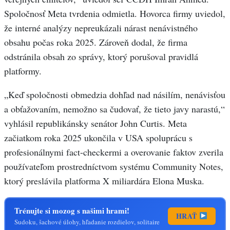
Spoločnosť Meta tvrdenia odmietla. Hovorca firmy uviedol,
že interné analýzy nepreukázali nárast nenávistného
obsahu počas roka 2025. Zároveň dodal, že firma
odstránila obsah zo správy, ktorý porušoval pravidlá
platformy.
„Keď spoločnosti obmedzia dohľad nad násilím, nenávisťou
a obťažovaním, nemožno sa čudovať, že tieto javy narastú,“
vyhlásil republikánsky senátor John Curtis. Meta
začiatkom roka 2025 ukončila v USA spoluprácu s
profesionálnymi fact-checkermi a overovanie faktov zverila
používateľom prostredníctvom systému Community Notes,
ktorý preslávila platforma X miliardára Elona Muska.
Trénujte si mozog s našimi hrami!
HRAŤ
Sudoku, šachové úlohy, hľadanie rozdielov, solitaire