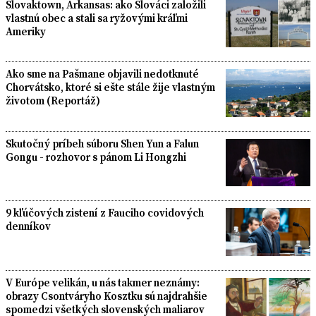
Slovaktown, Arkansas: ako Slováci založili
vlastnú obec a stali sa ryžovými kráľmi
Ameriky
Ako sme na Pašmane objavili nedotknuté
Chorvátsko, ktoré si ešte stále žije vlastným
životom (Reportáž)
Skutočný príbeh súboru Shen Yun a Falun
Gongu - rozhovor s pánom Li Hongzhi
9 kľúčových zistení z Fauciho covidových
denníkov
V Európe velikán, u nás takmer neznámy:
obrazy Csontváryho Kosztku sú najdrahšie
spomedzi všetkých slovenských maliarov