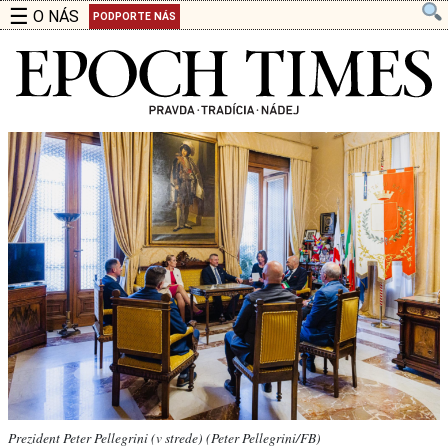
☰
O NÁS
PODPORTE NÁS
Prezident Peter Pellegrini (v strede) (Peter Pellegrini /FB)