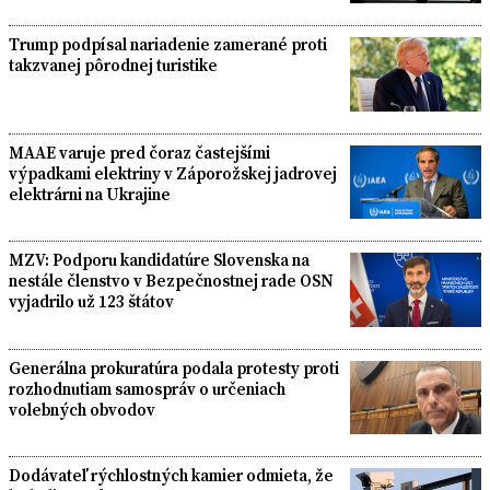
Trump podpísal nariadenie zamerané proti
takzvanej pôrodnej turistike
MAAE varuje pred čoraz častejšími
výpadkami elektriny v Záporožskej jadrovej
elektrárni na Ukrajine
MZV: Podporu kandidatúre Slovenska na
nestále členstvo v Bezpečnostnej rade OSN
vyjadrilo už 123 štátov
Generálna prokuratúra podala protesty proti
rozhodnutiam samospráv o určeniach
volebných obvodov
Dodávateľ rýchlostných kamier odmieta, že