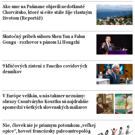
Ako sme na Pašmane objavili nedotknuté
Chorvátsko, ktoré si ešte stále žije vlastným
životom (Reportáž)
Skutočný príbeh súboru Shen Yun a Falun
Gongu - rozhovor s pánom Li Hongzhi
9 kľúčových zistení z Fauciho covidových
denníkov
V Európe velikán, u nás takmer neznámy:
obrazy Csontváryho Kosztku sú najdrahšie
spomedzi všetkých slovenských maliarov
Nie, človek nie je priamym potomkom „veľkej
opice“, hovorí francúzsky paleoantropológ