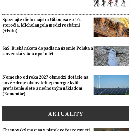
Spoznajte dielo majstra Gibbonsa zo 16.
storočia, Michelangela medzi rezbármi
(+Foto)
SaS: Ruská raketa dopadla na územie Poľska a
slovenská vláda opäť mlčí
Nemecko od roku 2027 obmedzí dotácie na
nové zdroje obnoviteľnej energie kvôli
preťaženiu siete a neúnosným nákladom
(Komentár)
AKTUALITY
Chrenovský most sa v piatok večer rozsvieti.