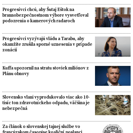
Progresívci chcú, aby Šutaj Eštok na
brannobezpečnostnom výbore vysvetľoval
podozrenia o kamerových radaroch
Progresívci vyzývajú vládu a Tarabu, aby
okamžite zrušila sporné uznesenia v prípade
zonácií
Kuffa upozornil na stratu stoviek miliónov z
Plánu obnovy
Slovensko vlani vyprodukovalo viac ako 10-
tisíc ton zdravotníckeho odpadu, väčšina je
nebezpečná
Za článok o slovenskej tajnej službe vo
francúzskom časopise koaliční poslanci