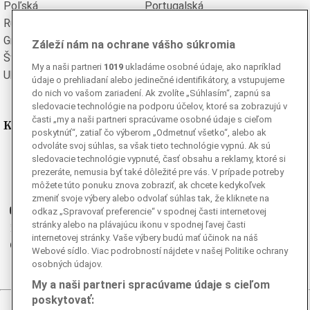
Poľská
Portugalská
Rumunská
Ruská
Grécka
Španielska
Záleží nám na ochrane vášho súkromia
Švédska
Turecká
My a naši partneri
1019
ukladáme osobné údaje, ako napríklad
Ukrajinská
Vietnamská
údaje o prehliadaní alebo jedinečné identifikátory, a vstupujeme
do nich vo vašom zariadení. Ak zvolíte „Súhlasím“, zapnú sa
sledovacie technológie na podporu účelov, ktoré sa zobrazujú v
časti „my a naši partneri spracúvame osobné údaje s cieľom
Kde nás nájdete
poskytnúť“, zatiaľ čo výberom „Odmetnuť všetko“, alebo ak
odvoláte svoj súhlas, sa však tieto technológie vypnú. Ak sú
Facebook
sledovacie technológie vypnuté, časť obsahu a reklamy, ktoré si
prezeráte, nemusia byť také dôležité pre vás. V prípade potreby
Instagram
môžete túto ponuku znova zobraziť, ak chcete kedykoľvek
G
Ganjing
zmeniť svoje výbery alebo odvolať súhlas tak, že kliknete na
Youtube
odkaz „Spravovať preferencie“ v spodnej časti internetovej
stránky alebo na plávajúcu ikonu v spodnej ľavej časti
Twitter
internetovej stránky. Vaše výbery budú mať účinok na náš
Telegram
Webové sídlo. Viac podrobností nájdete v našej Politike ochrany
RSS
osobných údajov.
My a naši partneri spracúvame údaje s cieľom
poskytovať: