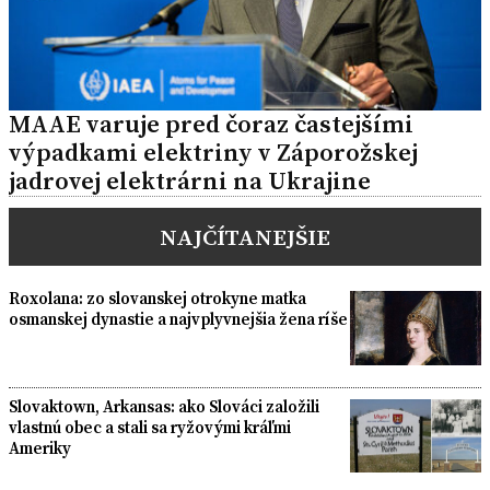
MAAE varuje pred čoraz častejšími
výpadkami elektriny v Záporožskej
jadrovej elektrárni na Ukrajine
NAJČÍTANEJŠIE
Roxolana: zo slovanskej otrokyne matka
osmanskej dynastie a najvplyvnejšia žena ríše
Slovaktown, Arkansas: ako Slováci založili
vlastnú obec a stali sa ryžovými kráľmi
Ameriky