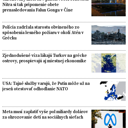
Nitra si tak pripomenie obete
prenasledovania Falun Gongu v Číne
Polícia zadržala starostu obvineného zo
spôsobenia lesného požiaru v okolí Atén v
Grécku
Zjednodušené víza lákajú Turkov na grécke
ostrovy, prospievajú aj miestnej ekonomike
USA: Tajné služby varujú, že Putin môže už na
jeseň otestovať odhodlanie NATO
Meta musí zaplatiť vyše pol miliardy dolárov
za ohrozovanie detí na sociálnych sieťach