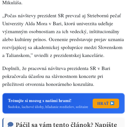
Mikuláša.
„Počas návštevy prezident SR prevzal aj Striebornú pečať
Univerzity Alda Mora v Bari, ktorú univerzita udeľuje
významným osobnostiam za ich vedecký, inštitucionálny
alebo kultúrny prínos. Ocenenie predstavuje prejav uznania
rozvíjajúcej sa akademickej spolupráce medzi Slovenskom
a Talianskom,” uviedli z prezidentskej kancelárie.
Doplnili, že pracovná návšteva prezidenta SR v Bari
pokračovala účasťou na slávnostnom koncerte pri
príležitosti otvorenia honorárneho konzulátu.
Trénujte si mozog s našimi hrami!
HRAŤ
Sudoku, šachové úlohy, hľadanie rozdielov, solitaire
Páčil sa vám tento článok? Napíšte