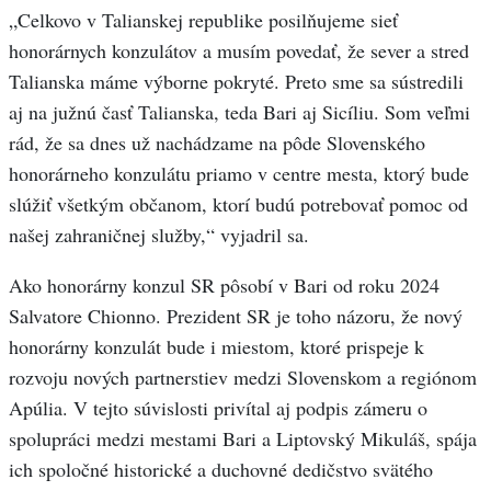
„Celkovo v Talianskej republike posilňujeme sieť
honorárnych konzulátov a musím povedať, že sever a stred
Talianska máme výborne pokryté. Preto sme sa sústredili
aj na južnú časť Talianska, teda Bari aj Sicíliu. Som veľmi
rád, že sa dnes už nachádzame na pôde Slovenského
honorárneho konzulátu priamo v centre mesta, ktorý bude
slúžiť všetkým občanom, ktorí budú potrebovať pomoc od
našej zahraničnej služby,“ vyjadril sa.
Ako honorárny konzul SR pôsobí v Bari od roku 2024
Salvatore Chionno. Prezident SR je toho názoru, že nový
honorárny konzulát bude i miestom, ktoré prispeje k
rozvoju nových partnerstiev medzi Slovenskom a regiónom
Apúlia. V tejto súvislosti privítal aj podpis zámeru o
spolupráci medzi mestami Bari a Liptovský Mikuláš, spája
ich spoločné historické a duchovné dedičstvo svätého