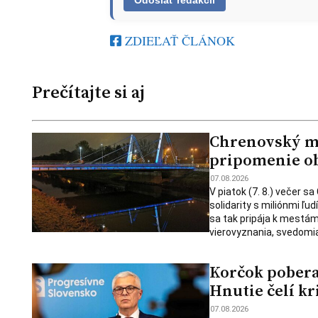
ZDIEĽAŤ ČLÁNOK
Prečítajte si aj
Chrenovský mos
pripomenie ob
07.08.2026
V piatok (7. 8.) večer s
solidarity s miliónmi ľu
sa tak pripája k mestám
vierovyznania, svedomia
Korčok pobera
Hnutie čelí kr
07.08.2026