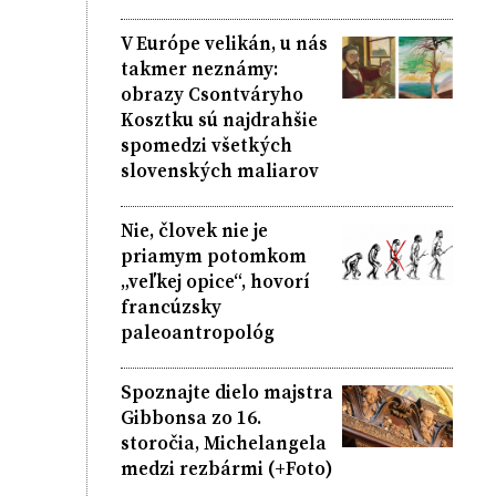
V Európe velikán, u nás
takmer neznámy:
obrazy Csontváryho
Kosztku sú najdrahšie
spomedzi všetkých
slovenských maliarov
Nie, človek nie je
priamym potomkom
„veľkej opice“, hovorí
francúzsky
paleoantropológ
Spoznajte dielo majstra
Gibbonsa zo 16.
storočia, Michelangela
medzi rezbármi (+Foto)