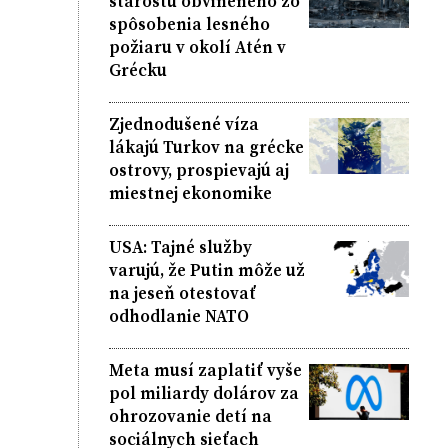
starostu obvineného zo
spôsobenia lesného
požiaru v okolí Atén v
Grécku
Zjednodušené víza
lákajú Turkov na grécke
ostrovy, prospievajú aj
miestnej ekonomike
USA: Tajné služby
varujú, že Putin môže už
na jeseň otestovať
odhodlanie NATO
Meta musí zaplatiť vyše
pol miliardy dolárov za
ohrozovanie detí na
sociálnych sieťach