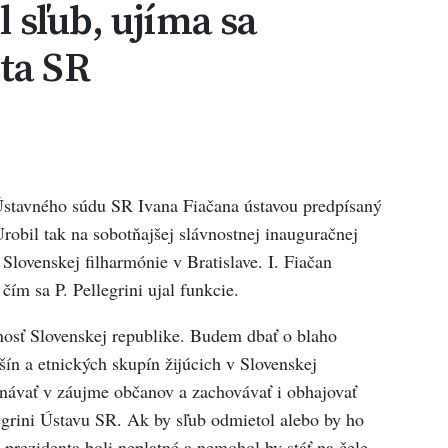
il sľub, ujíma sa
ta SR
 Ústavného súdu SR Ivana Fiačana ústavou predpísaný
robil tak na sobotňajšej slávnostnej inauguračnej
Slovenskej filharmónie v Bratislave. I. Fiačan
čím sa P. Pellegrini ujal funkcie.
nosť Slovenskej republike. Budem dbať o blaho
ín a etnických skupín žijúcich v Slovenskej
návať v záujme občanov a zachovávať i obhajovať
legrini Ústavu SR. Ak by sľub odmietol alebo by ho
 prezidenta boli neplatné a nemohol by stáť na čele