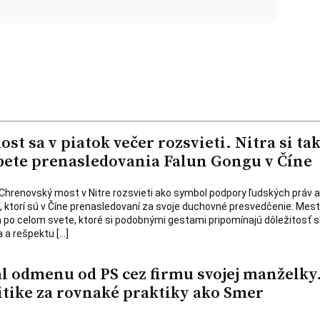
t sa v piatok večer rozsvieti. Nitra si ta
ete prenasledovania Falun Gongu v Číne
a Chrenovský most v Nitre rozsvieti ako symbol podpory ľudských práv a
dí, ktorí sú v Číne prenasledovaní za svoje duchovné presvedčenie. Mest
 po celom svete, ktoré si podobnými gestami pripomínajú dôležitosť 
 a rešpektu […]
l odmenu od PS cez firmu svojej manželky
itike za rovnaké praktiky ako Smer