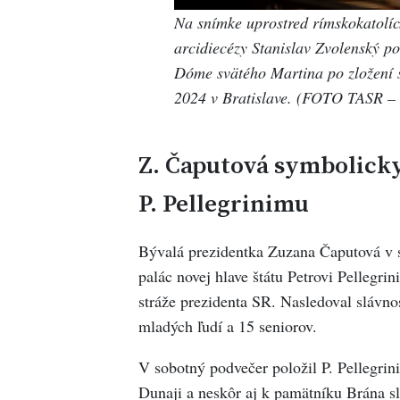
Na snímke uprostred rímskokatolíck
arcidiecézy Stanislav Zvolenský p
Dóme svätého Martina po zložení s
2024 v Bratislave. (FOTO TASR – 
Z. Čaputová symbolicky
P. Pellegrinimu
Bývalá prezidentka Zuzana Čaputová v 
palác novej hlave štátu Petrovi Pellegri
stráže prezidenta SR. Nasledoval slávnos
mladých ľudí a 15 seniorov.
V sobotný podvečer položil P. Pellegrin
Dunaji a neskôr aj k pamätníku Brána s