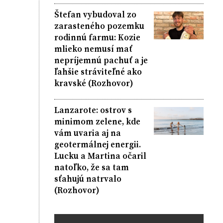
Štefan vybudoval zo
zarasteného pozemku
rodinnú farmu: Kozie
mlieko nemusí mať
nepríjemnú pachuť a je
ľahšie stráviteľné ako
kravské (Rozhovor)
Lanzarote: ostrov s
minimom zelene, kde
vám uvaria aj na
geotermálnej energii.
Lucku a Martina očaril
natoľko, že sa tam
sťahujú natrvalo
(Rozhovor)