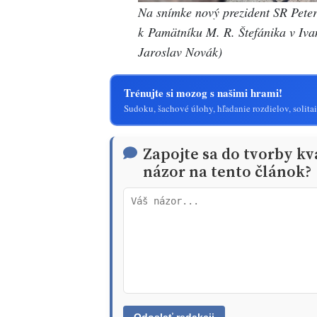
Na snímke nový prezident SR Peter
k Pamätníku M. R. Štefánika v Iv
Jaroslav Novák)
Trénujte si mozog s našimi hrami!
Sudoku, šachové úlohy, hľadanie rozdielov, solitai
Zapojte sa do tvorby kv
názor na tento článok?