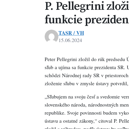
P. Pellegrini zlož
funkcie preziden
TASR / VH
15.06.2024
Peter Pellegrini zložil do rúk predsedu
sľub a ujíma sa funkcie prezidenta SR. U
schôdzi Národnej rady SR v priestoroch 
zloženie sľubu v zmysle ústavy potvrdil, 
„Sľubujem na svoju česť a svedomie ver
slovenského národa, národnostných menš
republike. Svoje povinnosti budem vyko
ústavu a ostatné zákony,“ citoval P. Pel
zložil s výhradou, podľa ústavy by voľby