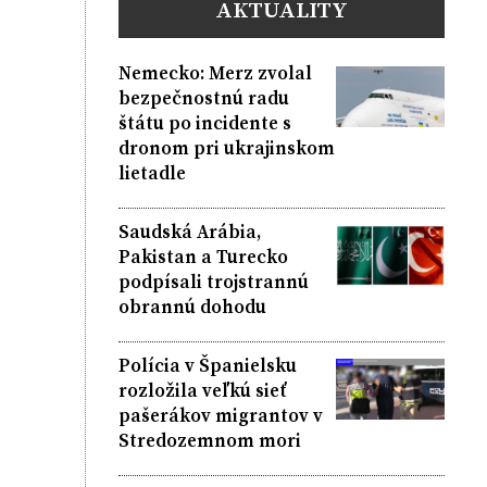
AKTUALITY
Nemecko: Merz zvolal
bezpečnostnú radu
štátu po incidente s
dronom pri ukrajinskom
lietadle
Saudská Arábia,
Pakistan a Turecko
podpísali trojstrannú
obrannú dohodu
Polícia v Španielsku
rozložila veľkú sieť
pašerákov migrantov v
Stredozemnom mori