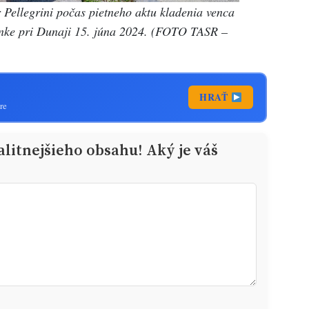
 Pellegrini počas pietneho aktu kladenia venca
anke pri Dunaji 15. júna 2024. (FOTO TASR –
HRAŤ
re
alitnejšieho obsahu! Aký je váš