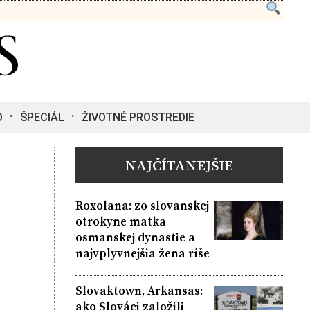
O
ŠPECIÁL
ŽIVOTNÉ PROSTREDIE
NAJČÍTANEJŠIE
Roxolana: zo slovanskej
otrokyne matka
osmanskej dynastie a
najvplyvnejšia žena ríše
Slovaktown, Arkansas:
ako Slováci založili