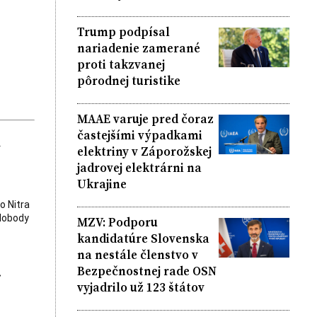
Trump podpísal
nariadenie zamerané
proti takzvanej
pôrodnej turistike
MAAE varuje pred čoraz
častejšími výpadkami
k
elektriny v Záporožskej
jadrovej elektrárni na
Ukrajine
o Nitra
slobody
MZV: Podporu
kandidatúre Slovenska
na nestále členstvo v
.
Bezpečnostnej rade OSN
vyjadrilo už 123 štátov