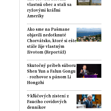
vlastnú obec a stali sa
ryžovými kráľmi
Ameriky
Ako sme na Pašmane
objavili nedotknuté
Chorvátsko, ktoré si ešte
stále žije vlastným
životom (Reportáž)
Skutočný príbeh súboru
Shen Yun a Falun Gongu
- rozhovor s pánom Li
Hongzhi
9 kľúčových zistení z
Fauciho covidových
denníkov