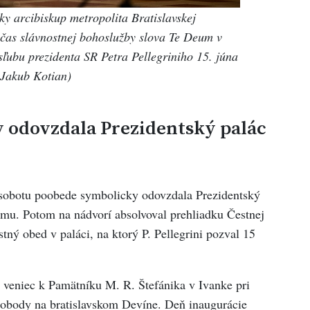
y arcibiskup metropolita Bratislavskej
očas slávnostnej bohoslužby slova Te Deum v
ľubu prezidenta SR Petra Pellegriniho 15. júna
Jakub Kotian)
 odovzdala Prezidentský palác
sobotu poobede symbolicky odovzdala Prezidentský
nimu. Potom na nádvorí absolvoval prehliadku Čestnej
tný obed v paláci, na ktorý P. Pellegrini pozval 15
i veniec k Pamätníku M. R. Štefánika v Ivanke pri
lobody na bratislavskom Devíne. Deň inaugurácie