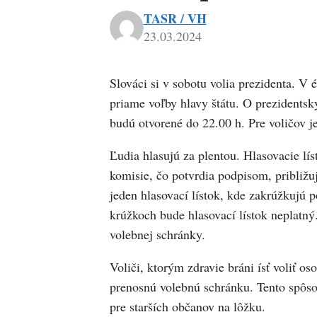
TASR / VH
23.03.2024
Slováci si v sobotu volia prezidenta. V 
priame voľby hlavy štátu. O prezidentsk
budú otvorené do 22.00 h. Pre voličov j
Ľudia hlasujú za plentou. Hlasovacie lís
komisie, čo potvrdia podpisom, približuj
jeden hlasovací lístok, kde zakrúžkujú p
krúžkoch bude hlasovací lístok neplatný
volebnej schránky.
Voliči, ktorým zdravie bráni ísť voliť 
prenosnú volebnú schránku. Tento spôso
pre starších občanov na lôžku.