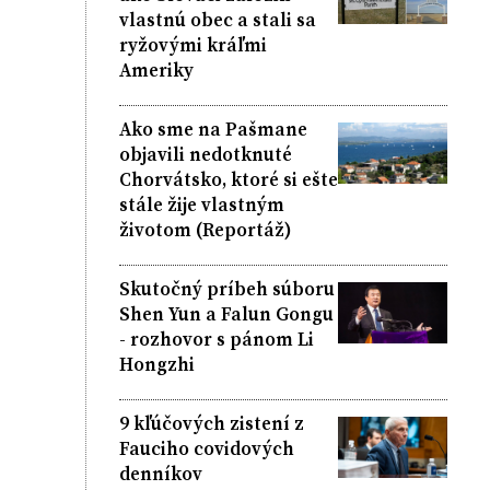
vlastnú obec a stali sa
ryžovými kráľmi
Ameriky
Ako sme na Pašmane
objavili nedotknuté
Chorvátsko, ktoré si ešte
stále žije vlastným
životom (Reportáž)
Skutočný príbeh súboru
Shen Yun a Falun Gongu
- rozhovor s pánom Li
Hongzhi
9 kľúčových zistení z
Fauciho covidových
denníkov