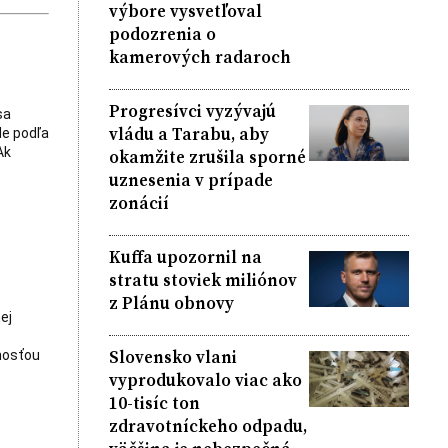
výbore vysvetľoval
podozrenia o
kamerových radaroch
Progresívci vyzývajú
sa
vládu a Tarabu, aby
de podľa
Ak
okamžite zrušila sporné
uznesenia v prípade
zonácií
Kuffa upozornil na
stratu stoviek miliónov
z Plánu obnovy
ej
Slovensko vlani
nosťou
vyprodukovalo viac ako
10-tisíc ton
zdravotníckeho odpadu,