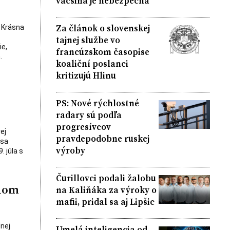
väčšina je nebezpečná
Za článok o slovenskej
 Krásna
tajnej službe vo
ie,
francúzskom časopise
.
koaliční poslanci
kritizujú Hlinu
PS: Nové rýchlostné
radary sú podľa
progresívcov
ej
pravdepodobne ruskej
 sa
výroby
. júla s
Čurillovci podali žalobu
tnom
na Kaliňáka za výroky o
mafii, pridal sa aj Lipšic
nej
Umelá inteligencia od