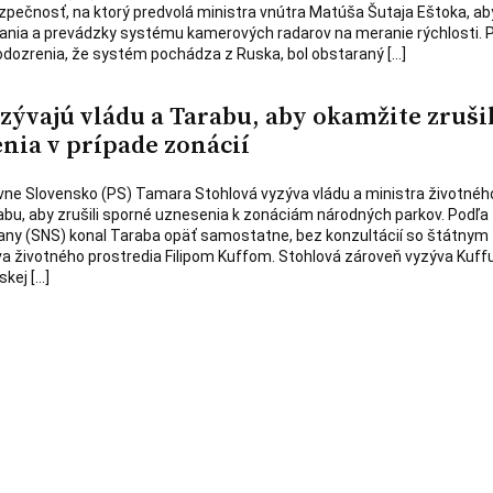
zpečnosť, na ktorý predvolá ministra vnútra Matúša Šutaja Eštoka, ab
rania a prevádzky systému kamerových radarov na meranie rýchlosti. 
podozrenia, že systém pochádza z Ruska, bol obstaraný […]
zývajú vládu a Tarabu, aby okamžite zruši
nia v prípade zonácií
vne Slovensko (PS) Tamara Stohlová vyzýva vládu a ministra životnéh
bu, aby zrušili sporné uznesenia k zonáciám národných parkov. Podľa
rany (SNS) konal Taraba opäť samostatne, bez konzultácií so štátnym
 životného prostredia Filipom Kuffom. Stohlová zároveň vyzýva Kuffu
kej […]