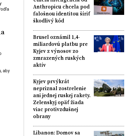
y
Anthropicu chcela pod
Podľa
falošnou identitou šíriť
škodlivý kód
la
Brusel oznámil 1,4-
miliardovú platbu pre
Kyjev z výnosov zo
o
zmrazených ruských
aktív
, aby
Kyjev prvýkrát
nepriznal zostrelenie
ani jednej ruskej rakety.
Zelenskyj opäť žiada
viac protivzdušnej
obrany
Libanon: Domov sa