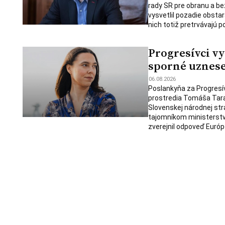
rady SR pre obranu a be
vysvetlil pozadie obsta
nich totiž pretrvávajú 
Progresívci vy
sporné uznese
06.08.2026
Poslankyňa za Progresí
prostredia Tomáša Tara
Slovenskej národnej st
tajomníkom ministerstva
zverejnil odpoveď Európs