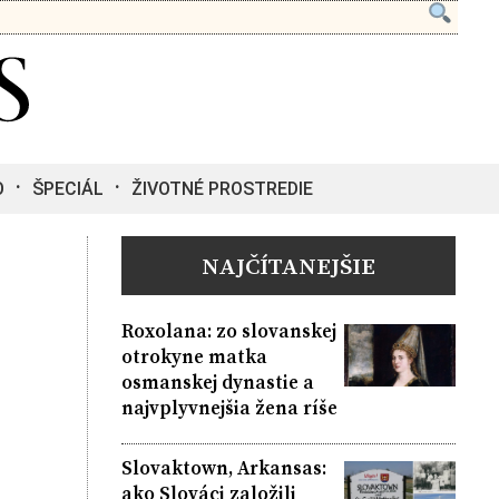
O
ŠPECIÁL
ŽIVOTNÉ PROSTREDIE
NAJČÍTANEJŠIE
Roxolana: zo slovanskej
otrokyne matka
osmanskej dynastie a
najvplyvnejšia žena ríše
Slovaktown, Arkansas:
ako Slováci založili