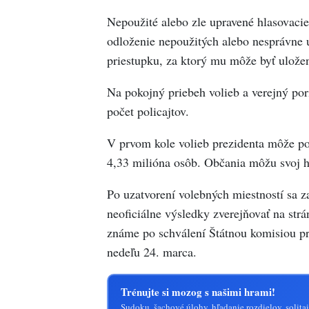
Nepoužité alebo zle upravené hlasovacie
odloženie nepoužitých alebo nesprávne u
priestupku, za ktorý mu môže byť ulože
Na pokojný priebeh volieb a verejný por
počet policajtov.
V prvom kole volieb prezidenta môže po
4,33 milióna osôb. Občania môžu svoj h
Po uzatvorení volebných miestností sa za
neoficiálne výsledky zverejňovať na str
známe po schválení Štátnou komisiou pre
nedeľu 24. marca.
Trénujte si mozog s našimi hrami!
Sudoku, šachové úlohy, hľadanie rozdielov, solitai