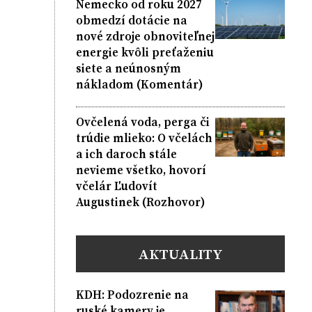
Nemecko od roku 2027
obmedzí dotácie na
nové zdroje obnoviteľnej
energie kvôli preťaženiu
siete a neúnosným
nákladom (Komentár)
Ovčelená voda, perga či
trúdie mlieko: O včelách
a ich daroch stále
nevieme všetko, hovorí
včelár Ľudovít
Augustinek (Rozhovor)
AKTUALITY
KDH: Podozrenie na
ruské kamery je