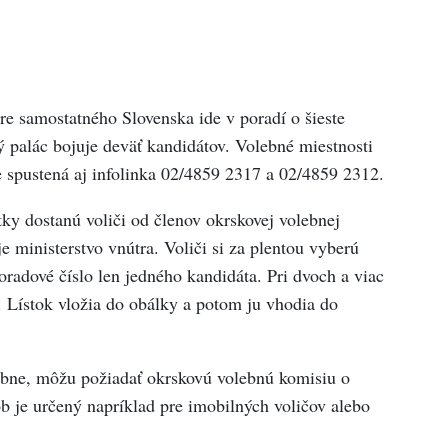
ére samostatného Slovenska ide v poradí o šieste
ý palác bojuje deväť kandidátov. Volebné miestnosti
e spustená aj infolinka 02/4859 2317 a 02/4859 2312.
tky dostanú voliči od členov okrskovej volebnej
e ministerstvo vnútra. Voliči si za plentou vyberú
oradové číslo len jedného kandidáta. Pri dvoch a viac
. Lístok vložia do obálky a potom ju vhodia do
osobne, môžu požiadať okrskovú volebnú komisiu o
b je určený napríklad pre imobilných voličov alebo