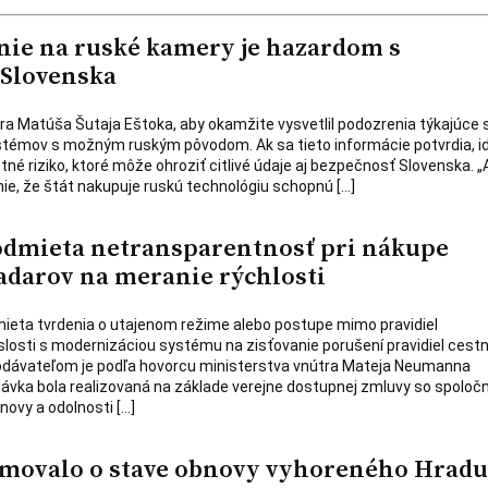
ie na ruské kamery je hazardom s
 Slovenska
ra Matúša Šutaja Eštoka, aby okamžite vysvetlil podozrenia týkajúce 
émov s možným ruským pôvodom. Ak sa tieto informácie potvrdia, i
é riziko, ktoré môže ohroziť citlivé údaje aj bezpečnosť Slovenska. „
ie, že štát nakupuje ruskú technológiu schopnú […]
odmieta netransparentnosť pri nákupe
darov na meranie rýchlosti
mieta tvrdenia o utajenom režime alebo postupe mimo pravidiel
slosti s modernizáciou systému na zisťovanie porušení pravidiel cestn
dávateľom je podľa hovorcu ministerstva vnútra Mateja Neumanna
dávka bola realizovaná na základe verejne dostupnej zmluvy so spoloč
bnovy a odolnosti […]
movalo o stave obnovy vyhoreného Hradu