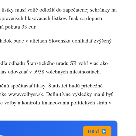
 lístky musí volič odložiť do zapečatenej schránky na
pravených hlasovacích lístkov. Inak sa dopustí
ná pokuta 33 eur.
iadok bude v uliciach Slovenska dohliadať zvýšený
dľa odhadu Štatistického úradu SR voliť viac ako
las odovzdať v 5938 volebných miestnostiach.
čnú spočítavať hlasy. Štatistici budú priebežné
ánke www.volbysr.sk. Definitívne výsledky majú byť
 voľby a kontrolu financovania politických strán v
HRAŤ
re