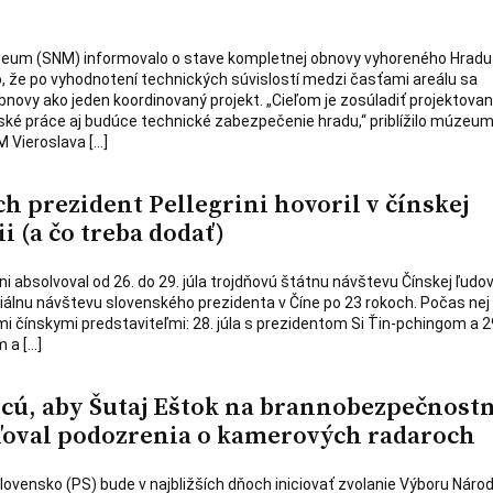
eum (SNM) informovalo o stave kompletnej obnovy vyhoreného Hradu
o, že po vyhodnotení technických súvislostí medzi časťami areálu sa
bnovy ako jeden koordinovaný projekt. „Cieľom je zosúladiť projektovan
ké práce aj budúce technické zabezpečenie hradu,“ priblížilo múzeum
M Vieroslava […]
ých prezident Pellegrini hovoril v čínskej
ii (a čo treba dodať)
ni absolvoval od 26. do 29. júla trojdňovú štátnu návštevu Čínskej ľudov
ficiálnu návštevu slovenského prezidenta v Číne po 23 rokoch. Počas nej
mi čínskymi predstaviteľmi: 28. júla s prezidentom Si Ťin-pchingom a 29
 a […]
hcú, aby Šutaj Eštok na brannobezpečnos
ľoval podozrenia o kamerových radaroch
ovensko (PS) bude v najbližších dňoch iniciovať zvolanie Výboru Národ