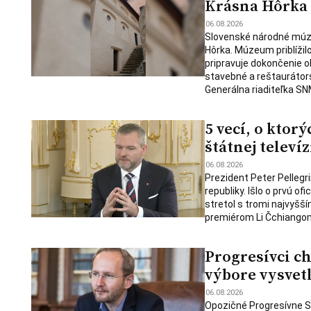
Krásna Hôrka
06.08.2026
Slovenské národné múz
Hôrka. Múzeum priblížil
pripravuje dokončenie o
stavebné a reštaurátors
Generálna riaditeľka SN
5 vecí, o ktor
štátnej televíz
06.08.2026
Prezident Peter Pellegri
republiky. Išlo o prvú o
stretol s tromi najvyšší
premiérom Li Čchiangom
Progresívci c
výbore vysvet
06.08.2026
Opozičné Progresívne Sl