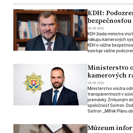
KDH: Podozren
bezpečnosťou
06.08.2026
KDH žiada ministra vnút
nákupu kamerových syst
KDH o vážne bezpečnostn
existuje vážne podozren
Ministerstvo 
kamerových ra
06.08.2026
Ministerstvo vnútra od
transparentnosti v súvi
premávky. Zmluvným do
spoločnosť Soitron. Do
Soitron. „Míľnik Plánu o
Múzeum infor