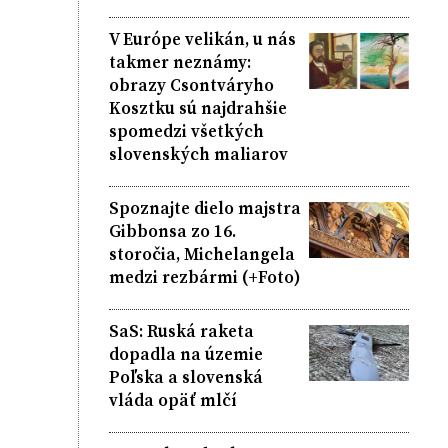
V Európe velikán, u nás
takmer neznámy:
obrazy Csontváryho
Kosztku sú najdrahšie
spomedzi všetkých
slovenských maliarov
Spoznajte dielo majstra
Gibbonsa zo 16.
storočia, Michelangela
medzi rezbármi (+Foto)
SaS: Ruská raketa
dopadla na územie
Poľska a slovenská
vláda opäť mlčí