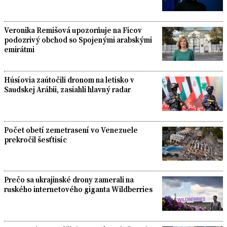
Veronika Remišová upozorňuje na Ficov
podozrivý obchod so Spojenými arabskými
emirátmi
Húsíovia zaútočili dronom na letisko v
Saudskej Arábii, zasiahli hlavný radar
Počet obetí zemetrasení vo Venezuele
prekročil šesťtisíc
Prečo sa ukrajinské drony zamerali na
ruského internetového giganta Wildberries