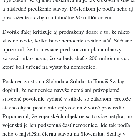
a následné predĺženie stavby. Dôsledkom je podľa neho aj
predraženie stavby o minimálne 90 miliónov eur.
Dvořák ďalej kritizuje aj predražený dozor a to, že nikto
vlastne nevie, koľko bude nemocnica reálne stáť. Súčasne
upozornil, že tri mesiace pred koncom plánu obnovy
zároveň nikto nevie, čo sa bude diať s 200 miliónmi eur,
ktoré boli určené na výstavbu nemocnice.
Poslanec za stranu Sloboda a Solidarita Tomáš Szalay
doplnil, že nemocnica navyše nemá ani právoplatné
stavebné povolenie vydané v súlade so zákonom, pretože
stavbe chýba posúdenie vplyvov na životné prostredie.
Pripomenul, že vojenských objektov sa to síce netýka, no
vojenská je len podzemná časť nemocnice. Ide tak podľa
neho o najväčšiu čiernu stavbu na Slovensku. Szalay v