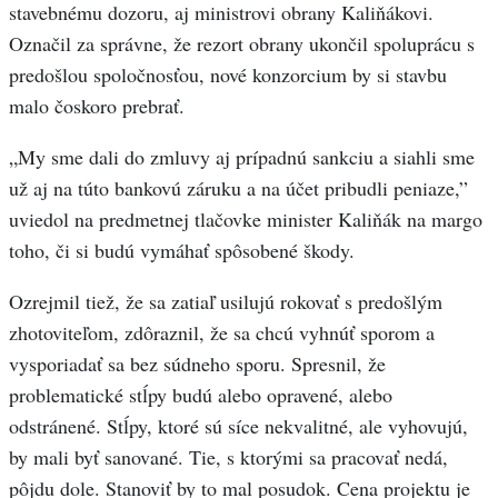
stavebnému dozoru, aj ministrovi obrany Kaliňákovi.
Označil za správne, že rezort obrany ukončil spoluprácu s
predošlou spoločnosťou, nové konzorcium by si stavbu
malo čoskoro prebrať.
„My sme dali do zmluvy aj prípadnú sankciu a siahli sme
už aj na túto bankovú záruku a na účet pribudli peniaze,”
uviedol na predmetnej tlačovke minister Kaliňák na margo
toho, či si budú vymáhať spôsobené škody.
Ozrejmil tiež, že sa zatiaľ usilujú rokovať s predošlým
zhotoviteľom, zdôraznil, že sa chcú vyhnúť sporom a
vysporiadať sa bez súdneho sporu. Spresnil, že
problematické stĺpy budú alebo opravené, alebo
odstránené. Stĺpy, ktoré sú síce nekvalitné, ale vyhovujú,
by mali byť sanované. Tie, s ktorými sa pracovať nedá,
pôjdu dole. Stanoviť by to mal posudok. Cena projektu je