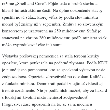
režime „Shell and Core“. Pôjde teda o hrubú stavbu a
hlavné infraštruktúrne časti. Na úplné dokončenie stavby
spustili novú súťaž, ktorej víťaz by podľa slov ministra
mohol byť známy už v septembri. Zmluva so slovenským
konzorciom je uzatvorená na 259 miliónov eur. Súťaž je
stanovená na zhruba 280 miliónov eur, podľa ministra však
môže vyprodukovať ešte inú sumu.
Výstavba prešovskej nemocnica sa stala terčom kritiky
opozície, ktorá poukázala na početné zlyhania. Podľa KDH
je nutné jasne pomenovať, kto za spackanú výstavbu nesie
zodpovednosť. Opozícia zároveňvolá po odvolaní Kaliňáka
z funkcie ministra. Demokrati podali v tejto súvislosti aj
trestné oznámenie. Nie je podľa nich možné, aby za hazard
s ľudskými životmi nikto neniesol zodpovednosť.
Progresívci zase upozornili na to, že sa nemocnicu