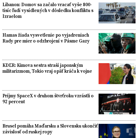
Libanon: Domov sa začalo vracať vyše 800-
tisíc ľudí vysídlených v dôsledku konfliktu s
Izraelom
Hamas žiada vysvetlenie po vyjadreniach
Rady pre mier o odzbrojení v Pásme Gazy
KDĽR: Kimova sestra straší japonským
militarizmom, Tokio vraj opäť kráča k vojne
Príjmy SpaceX v druhom štvrťroku vzrástli o
92 percent
Brusel pomáha Maďarsku a Slovensku ukončiť
závislosť od ruskej ropy