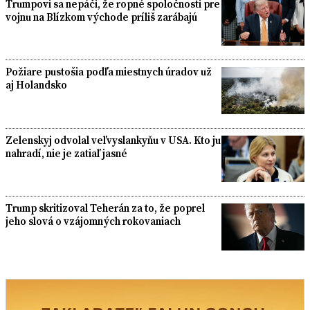
Trumpovi sa nepáči, že ropné spoločnosti pre
vojnu na Blízkom východe príliš zarábajú
Požiare pustošia podľa miestnych úradov už
aj Holandsko
Zelenskyj odvolal veľvyslankyňu v USA. Kto ju
nahradí, nie je zatiaľ jasné
Trump skritizoval Teherán za to, že poprel
jeho slová o vzájomných rokovaniach