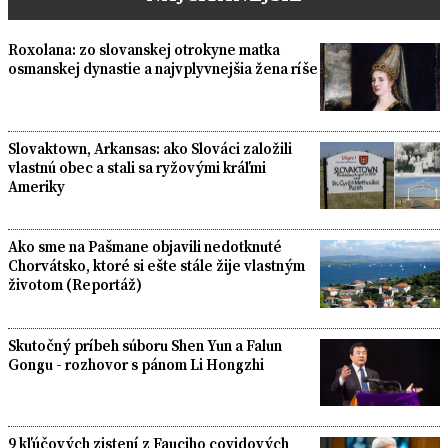
Roxolana: zo slovanskej otrokyne matka
osmanskej dynastie a najvplyvnejšia žena ríše
Slovaktown, Arkansas: ako Slováci založili
vlastnú obec a stali sa ryžovými kráľmi
Ameriky
Ako sme na Pašmane objavili nedotknuté
Chorvátsko, ktoré si ešte stále žije vlastným
životom (Reportáž)
Skutočný príbeh súboru Shen Yun a Falun
Gongu - rozhovor s pánom Li Hongzhi
9 kľúčových zistení z Fauciho covidových