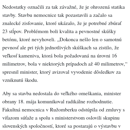
Nedostatky označili za tak závažné, že je ohrozená statika
stavby. Stavbu nemocnice tak pozastavili a začalo sa
znalecké zisťovanie, ktoré ukázalo, že je potrebné zbúrať
23 stĺpov. Problémom boli kvalita a pevnostné skúšky
betónu, ktoré nevyhoveli. „Dokonca nešlo len o samotnú
pevnosť ale pri tých jednotlivých skúškach sa zistilo, že
veľkosť kameniva, ktorá bola požadovaná na úrovni 16
milimetrov, bola v niektorých prípadoch až 40 milimetrov,“
spresnil minister, ktorý avizoval vyvodenie dôsledkov za
vzniknutú škodu.
Aby sa stavba nedostala do veľkého omeškania, minister
obrany 18. mája komunikoval radikálne rozhodnutie.
Fakultná nemocnica v Ružomberku odstúpila od zmluvy s
víťazom súťaže a spolu s ministerstvom oslovili skupinu
slovenských spoločností, ktoré sa postarajú o výstavbu v