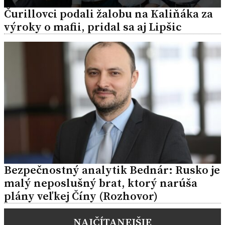
Čurillovci podali žalobu na Kaliňáka za
výroky o mafii, pridal sa aj Lipšic
Bezpečnostný analytik Bednár: Rusko je
malý neposlušný brat, ktorý narúša
plány veľkej Číny (Rozhovor)
NAJČÍTANEJŠIE