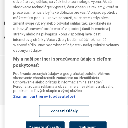
Facebook
odvoláte svoj súhlas, sa však tieto technológie vypnú. Ak sú
sledovacie technológie vypnuté, časť obsahu a reklamy, ktoré si
Instagram
prezeráte, nemusia byť také dôležité pre vás. V prípade potreby
G
Ganjing
môžete túto ponuku znova zobraziť, ak chcete kedykoľvek
Youtube
zmeniť svoje výbery alebo odvolať súhlas tak, že kliknete na
odkaz „Spravovať preferencie“ v spodnej časti internetovej
Twitter
stránky alebo na plávajúcu ikonu v spodnej ľavej časti
Telegram
internetovej stránky. Vaše výbery budú mať účinok na náš
RSS
Webové sídlo. Viac podrobností nájdete v našej Politike ochrany
osobných údajov.
My a naši partneri spracúvame údaje s cieľom
poskytovať:
© 2026 Epoch Times Slovensko
Používanie presných údajov o geografickej polohe. Aktívne
skenovanie charakteristík zariadenia na identifikáciu.
Všetky práva vyhradené. Publikovanie alebo ďalšie šírenie
Uchovávanie alebo prístup k informáciám na zariadení.
správ a fotografií zo zdrojov TASR je bez
Personalizovaná reklama a obsah, meranie reklamy a obsahu,
predchádzajúceho písomného súhlasu TASR porušením
prieskum cieľových skupín a vývoj služieb.
autorského zákona.
Zoznam partnerov (dodávateľov)
Zobraziť účely
Zamietnuť všetky
Súhlasím