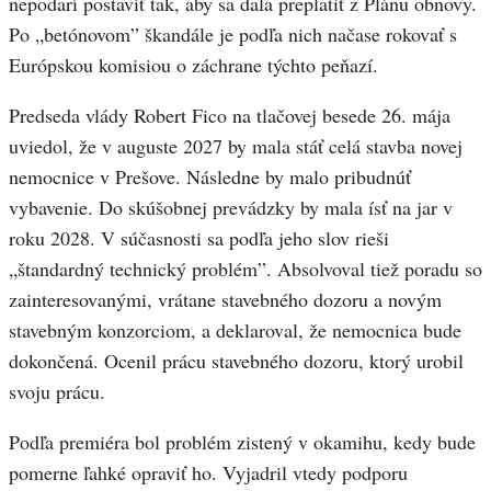
nepodarí postaviť tak, aby sa dala preplatiť z Plánu obnovy.
Po „betónovom” škandále je podľa nich načase rokovať s
Európskou komisiou o záchrane týchto peňazí.
Predseda vlády Robert Fico na tlačovej besede 26. mája
uviedol, že v auguste 2027 by mala stáť celá stavba novej
nemocnice v Prešove. Následne by malo pribudnúť
vybavenie. Do skúšobnej prevádzky by mala ísť na jar v
roku 2028. V súčasnosti sa podľa jeho slov rieši
„štandardný technický problém”. Absolvoval tiež poradu so
zainteresovanými, vrátane stavebného dozoru a novým
stavebným konzorciom, a deklaroval, že nemocnica bude
dokončená. Ocenil prácu stavebného dozoru, ktorý urobil
svoju prácu.
Podľa premiéra bol problém zistený v okamihu, kedy bude
pomerne ľahké opraviť ho. Vyjadril vtedy podporu