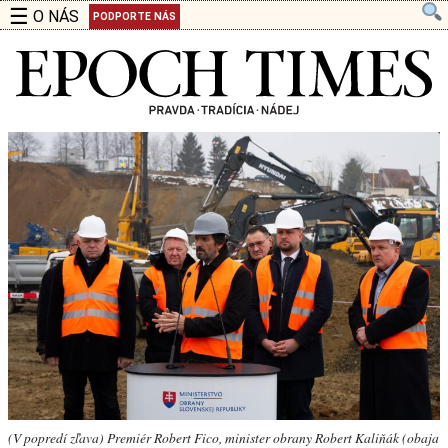
☰
O NÁS
PODPORTE NÁS
(V popredí zľava) Premiér Robert Fico, minister obrany Robert Kaliňák (obaja