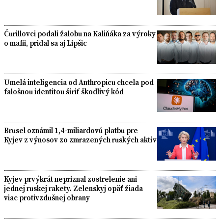
Čurillovci podali žalobu na Kaliňáka za výroky
o mafii, pridal sa aj Lipšic
Umelá inteligencia od Anthropicu chcela pod
falošnou identitou šíriť škodlivý kód
Brusel oznámil 1,4-miliardovú platbu pre
Kyjev z výnosov zo zmrazených ruských aktív
Kyjev prvýkrát nepriznal zostrelenie ani
jednej ruskej rakety. Zelenskyj opäť žiada
viac protivzdušnej obrany