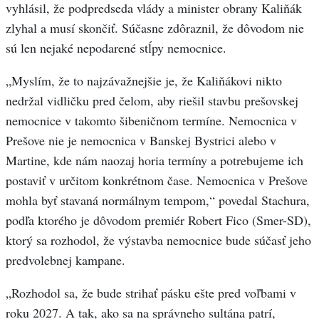
vyhlásil, že podpredseda vlády a minister obrany Kaliňák
zlyhal a musí skončiť. Súčasne zdôraznil, že dôvodom nie
sú len nejaké nepodarené stĺpy nemocnice.
„Myslím, že to najzávažnejšie je, že Kaliňákovi nikto
nedržal vidličku pred čelom, aby riešil stavbu prešovskej
nemocnice v takomto šibeničnom termíne. Nemocnica v
Prešove nie je nemocnica v Banskej Bystrici alebo v
Martine, kde nám naozaj horia termíny a potrebujeme ich
postaviť v určitom konkrétnom čase. Nemocnica v Prešove
mohla byť stavaná normálnym tempom,“ povedal Stachura,
podľa ktorého je dôvodom premiér Robert Fico (Smer-SD),
ktorý sa rozhodol, že výstavba nemocnice bude súčasť jeho
predvolebnej kampane.
„Rozhodol sa, že bude strihať pásku ešte pred voľbami v
roku 2027. A tak, ako sa na správneho sultána patrí,