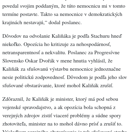
povedal svojim poddaným, že túto nemocnicu mi v tomto
termíne postavte. Takto sa nemocnice v demokratických
krajinách nestavajú,“ dodal poslanec.
Dôvodov na odvolanie Kaliňáka je podľa Stachuru hneď
niekoľko. Opozícia ho kritizuje za nehospodárnosť,
netransparentnosť a nekvalitu. Poslanec za Progresívne
Slovensko Oskar Dvořák v mene hnutia vyhlásil, že
Kaliňák za sfušovanú výstavbu nemocnice jednoznačne
nesie politickú zodpovednosť. Dôvodom je podľa jeho slov
sfušované obstarávanie, ktoré mohol Kaliňák zrušiť.
Zdôraznil, že Kaliňák je minister, ktorý má pod sebou
vojenské spravodajstvo, a ak opozícia bola schopná z
verejných zdrojov zistiť viaceré problémy a súdne spory
zhotoviteľa, minister na to mohol dávno prísť a zrušiť to.
Výsledkom verejného obstarávania je tak sfušovaná stavba