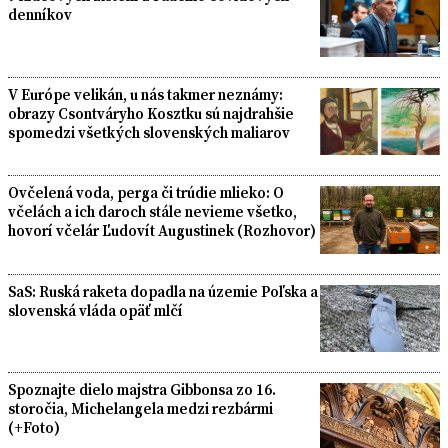
denníkov
V Európe velikán, u nás takmer neznámy:
obrazy Csontváryho Kosztku sú najdrahšie
spomedzi všetkých slovenských maliarov
Ovčelená voda, perga či trúdie mlieko: O
včelách a ich daroch stále nevieme všetko,
hovorí včelár Ľudovít Augustinek (Rozhovor)
SaS: Ruská raketa dopadla na územie Poľska a
slovenská vláda opäť mlčí
Spoznajte dielo majstra Gibbonsa zo 16.
storočia, Michelangela medzi rezbármi
(+Foto)