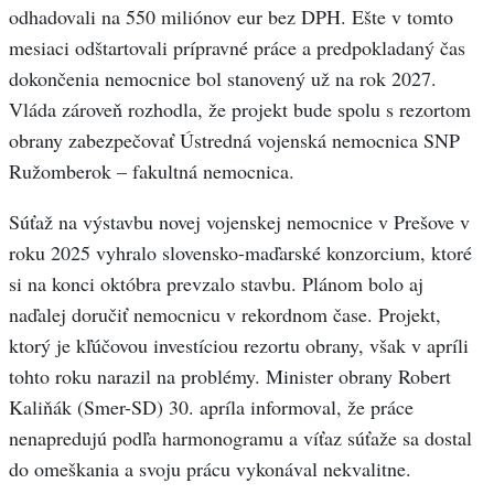
odhadovali na 550 miliónov eur bez DPH. Ešte v tomto
mesiaci odštartovali prípravné práce a predpokladaný čas
dokončenia nemocnice bol stanovený už na rok 2027.
Vláda zároveň rozhodla, že projekt bude spolu s rezortom
obrany zabezpečovať Ústredná vojenská nemocnica SNP
Ružomberok – fakultná nemocnica.
Súťaž na výstavbu novej vojenskej nemocnice v Prešove v
roku 2025 vyhralo slovensko-maďarské konzorcium, ktoré
si na konci októbra prevzalo stavbu. Plánom bolo aj
naďalej doručiť nemocnicu v rekordnom čase. Projekt,
ktorý je kľúčovou investíciou rezortu obrany, však v apríli
tohto roku narazil na problémy. Minister obrany Robert
Kaliňák (Smer-SD) 30. apríla informoval, že práce
nenapredujú podľa harmonogramu a víťaz súťaže sa dostal
do omeškania a svoju prácu vykonával nekvalitne.