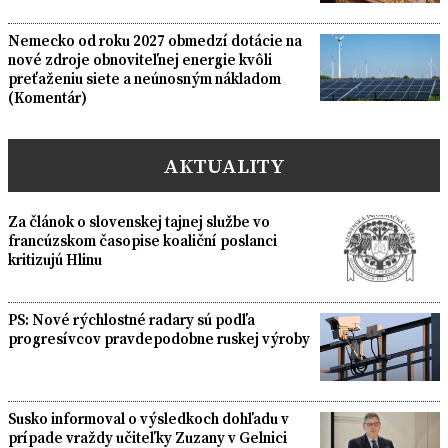
Nemecko od roku 2027 obmedzí dotácie na
nové zdroje obnoviteľnej energie kvôli
preťaženiu siete a neúnosným nákladom
(Komentár)
AKTUALITY
Za článok o slovenskej tajnej službe vo
francúzskom časopise koaliční poslanci
kritizujú Hlinu
PS: Nové rýchlostné radary sú podľa
progresívcov pravdepodobne ruskej výroby
Susko informoval o výsledkoch dohľadu v
prípade vraždy učiteľky Zuzany v Gelnici