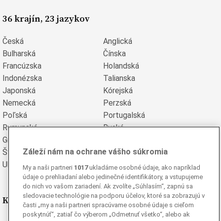
36 krajín, 23 jazykov
Česká
Anglická
Bulharská
Čínska
Francúzska
Holandská
Indonézska
Talianska
Japonská
Kórejská
Nemecká
Perzská
Poľská
Portugalská
Rumunská
Ruská
Grécka
Španielska
Záleží nám na ochrane vášho súkromia
Švédska
Turecká
Ukrajinská
Vietnamská
My a naši partneri
1017
ukladáme osobné údaje, ako napríklad
údaje o prehliadaní alebo jedinečné identifikátory, a vstupujeme
do nich vo vašom zariadení. Ak zvolíte „Súhlasím“, zapnú sa
sledovacie technológie na podporu účelov, ktoré sa zobrazujú v
Kde nás nájdete
časti „my a naši partneri spracúvame osobné údaje s cieľom
poskytnúť“, zatiaľ čo výberom „Odmetnuť všetko“, alebo ak