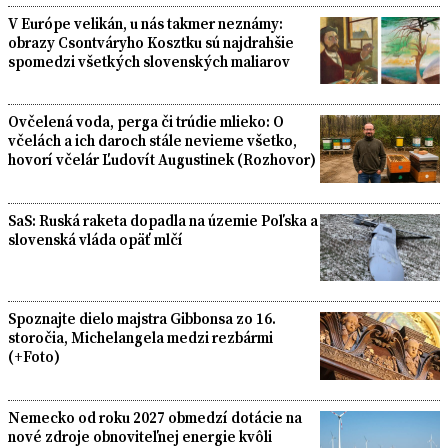
V Európe velikán, u nás takmer neznámy:
obrazy Csontváryho Kosztku sú najdrahšie
spomedzi všetkých slovenských maliarov
Ovčelená voda, perga či trúdie mlieko: O
včelách a ich daroch stále nevieme všetko,
hovorí včelár Ľudovít Augustinek (Rozhovor)
SaS: Ruská raketa dopadla na územie Poľska a
slovenská vláda opäť mlčí
Spoznajte dielo majstra Gibbonsa zo 16.
storočia, Michelangela medzi rezbármi
(+Foto)
Nemecko od roku 2027 obmedzí dotácie na
nové zdroje obnoviteľnej energie kvôli