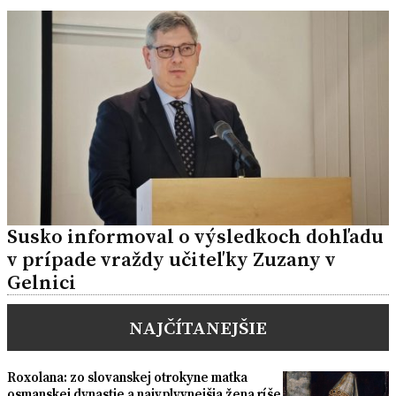
Susko informoval o výsledkoch dohľadu
v prípade vraždy učiteľky Zuzany v
Gelnici
NAJČÍTANEJŠIE
Roxolana: zo slovanskej otrokyne matka
osmanskej dynastie a najvplyvnejšia žena ríše