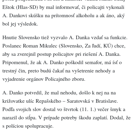
Eštok (Hlas-SD) by mal informovať, či policajti vykonali
A. Dankovi skúšku na prítomnosť alkoholu a ak áno, aký
bol jej výsledok.
Hnutie Slovensko tiež vyzvalo A. Danka vzdať sa funkcie.
Poslanec Roman Mikulec (Slovensko, Za ľudí, KÚ) chce,
aby sa zverejnil postup policajtov pri riešení A. Danka.
Pripomenul, že ak A. Danko poškodil semafor, má ísť o
trestný čin, preto budú čakať na vyšetrenie nehody a
vyjadrenie orgánov Policajného zboru.
A. Danko potvrdil, že mal nehodu, došlo k nej na na
križovatke ulíc Repašského – Saratovská v Bratislave.
Podľa svojich slov dostal vo štvrtok (11. 1.) večer šmyk a
narazil do stĺpa. V prípade potreby škodu zaplatí. Dodal, že
s políciou spolupracuje.