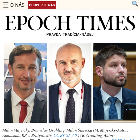
☰
O NÁS
PODPORTE NÁS
Milan Majerský, Branislav Grohling, Milan Šimečka (M. Majerský-Autor:
Ambasada RP w Bratysławie,
CC BY-SA 3.0
) (B. Grohling-Autor: