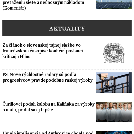
preťaženiu siete a neúnosným nákladom
(Komentár)
AKTUALITY
Za článok o slovenskej tajnej službe vo
francúzskom časopise koaliční poslanci
kritizujú Hlinu
PS: Nové rýchlostné radary sú podľa
progresívcov pravdepodobne ruskej výroby
Čurillovci podali žalobu na Kaliňáka za výroky
o mafii, pridal sa aj Lipšic
Umelá inteligencia od Anthropicu chcela pod