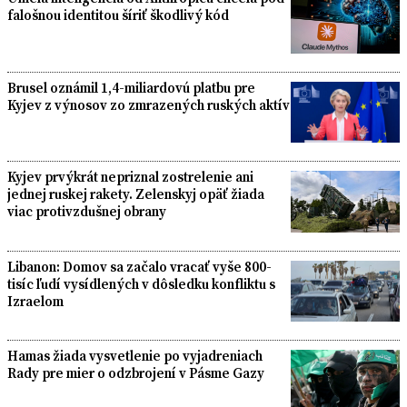
falošnou identitou šíriť škodlivý kód
Brusel oznámil 1,4-miliardovú platbu pre
Kyjev z výnosov zo zmrazených ruských aktív
Kyjev prvýkrát nepriznal zostrelenie ani
jednej ruskej rakety. Zelenskyj opäť žiada
viac protivzdušnej obrany
Libanon: Domov sa začalo vracať vyše 800-
tisíc ľudí vysídlených v dôsledku konfliktu s
Izraelom
Hamas žiada vysvetlenie po vyjadreniach
Rady pre mier o odzbrojení v Pásme Gazy