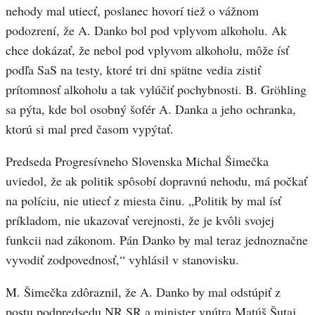
nehody mal utiecť, poslanec hovorí tiež o vážnom
podozrení, že A. Danko bol pod vplyvom alkoholu. Ak
chce dokázať, že nebol pod vplyvom alkoholu, môže ísť
podľa SaS na testy, ktoré tri dni spätne vedia zistiť
prítomnosť alkoholu a tak vylúčiť pochybnosti. B. Gröhling
sa pýta, kde bol osobný šofér A. Danka a jeho ochranka,
ktorú si mal pred časom vypýtať.
Predseda Progresívneho Slovenska Michal Šimečka
uviedol, že ak politik spôsobí dopravnú nehodu, má počkať
na políciu, nie utiecť z miesta činu. „Politik by mal ísť
príkladom, nie ukazovať verejnosti, že je kvôli svojej
funkcii nad zákonom. Pán Danko by mal teraz jednoznačne
vyvodiť zodpovednosť,“ vyhlásil v stanovisku.
M. Šimečka zdôraznil, že A. Danko by mal odstúpiť z
postu podpredsedu NR SR a minister vnútra Matúš Šutaj