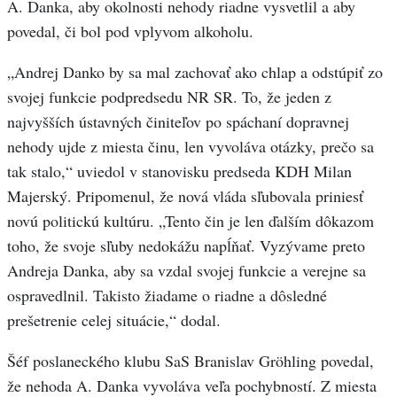
A. Danka, aby okolnosti nehody riadne vysvetlil a aby
povedal, či bol pod vplyvom alkoholu.
„Andrej Danko by sa mal zachovať ako chlap a odstúpiť zo
svojej funkcie podpredsedu NR SR. To, že jeden z
najvyšších ústavných činiteľov po spáchaní dopravnej
nehody ujde z miesta činu, len vyvoláva otázky, prečo sa
tak stalo,“ uviedol v stanovisku predseda KDH Milan
Majerský. Pripomenul, že nová vláda sľubovala priniesť
novú politickú kultúru. „Tento čin je len ďalším dôkazom
toho, že svoje sľuby nedokážu napĺňať. Vyzývame preto
Andreja Danka, aby sa vzdal svojej funkcie a verejne sa
ospravedlnil. Takisto žiadame o riadne a dôsledné
prešetrenie celej situácie,“ dodal.
Šéf poslaneckého klubu SaS Branislav Gröhling povedal,
že nehoda A. Danka vyvoláva veľa pochybností. Z miesta