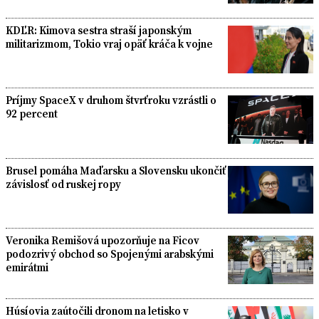
KDĽR: Kimova sestra straší japonským
militarizmom, Tokio vraj opäť kráča k vojne
Príjmy SpaceX v druhom štvrťroku vzrástli o
92 percent
Brusel pomáha Maďarsku a Slovensku ukončiť
závislosť od ruskej ropy
Veronika Remišová upozorňuje na Ficov
podozrivý obchod so Spojenými arabskými
emirátmi
Húsíovia zaútočili dronom na letisko v