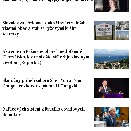
Slovaktown, Arkansas: ako Slováci založili
vlastnú obec a stali sa ryžovými kráľmi
Ameriky
Ako sme na Pašmane objavili nedotknuté
Chorvátsko, ktoré si ešte stále žije vlastným
životom (Reportáž)
Skutočný príbeh súboru Shen Yun a Falun
Gongu - rozhovor s pánom Li Hongzhi
9 kľúčových zistení z Fauciho covidových
denníkov