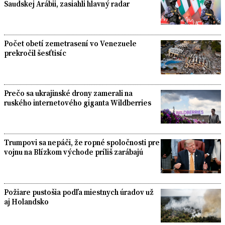
Saudskej Arábii, zasiahli hlavný radar
Počet obetí zemetrasení vo Venezuele
prekročil šesťtisíc
Prečo sa ukrajinské drony zamerali na
ruského internetového giganta Wildberries
Trumpovi sa nepáči, že ropné spoločnosti pre
vojnu na Blízkom východe príliš zarábajú
Požiare pustošia podľa miestnych úradov už
aj Holandsko