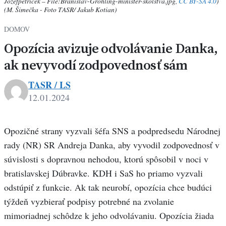
Jozefpetricek – File:Branislav-Grohling-minister-skolstva.jpg,
CC BY-SA 4.0
)
(M. Šimečka - Foto TASR/ Jakub Kotian)
DOMOV
Opozícia avizuje odvolávanie Danka,
ak nevyvodí zodpovednosť sám
TASR / LS
12.01.2024
Opozičné strany vyzvali šéfa SNS a podpredsedu Národnej
rady (NR) SR Andreja Danka, aby vyvodil zodpovednosť v
súvislosti s dopravnou nehodou, ktorú spôsobil v noci v
bratislavskej Dúbravke. KDH i SaS ho priamo vyzvali
odstúpiť z funkcie. Ak tak neurobí, opozícia chce budúci
týždeň vyzbierať podpisy potrebné na zvolanie
mimoriadnej schôdze k jeho odvolávaniu. Opozícia žiada