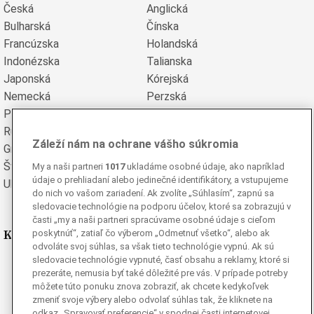
Česká
Anglická
Bulharská
Čínska
Francúzska
Holandská
Indonézska
Talianska
Japonská
Kórejská
Nemecká
Perzská
Poľská
Portugalská
Rumunská
Ruská
Záleží nám na ochrane vášho súkromia
Grécka
Španielska
Švédska
Turecká
My a naši partneri
1017
ukladáme osobné údaje, ako napríklad
údaje o prehliadaní alebo jedinečné identifikátory, a vstupujeme
Ukrajinská
Vietnamská
do nich vo vašom zariadení. Ak zvolíte „Súhlasím“, zapnú sa
sledovacie technológie na podporu účelov, ktoré sa zobrazujú v
časti „my a naši partneri spracúvame osobné údaje s cieľom
Kde nás nájdete
poskytnúť“, zatiaľ čo výberom „Odmetnuť všetko“, alebo ak
odvoláte svoj súhlas, sa však tieto technológie vypnú. Ak sú
sledovacie technológie vypnuté, časť obsahu a reklamy, ktoré si
Facebook
prezeráte, nemusia byť také dôležité pre vás. V prípade potreby
Instagram
môžete túto ponuku znova zobraziť, ak chcete kedykoľvek
zmeniť svoje výbery alebo odvolať súhlas tak, že kliknete na
G
Ganjing
odkaz „Spravovať preferencie“ v spodnej časti internetovej