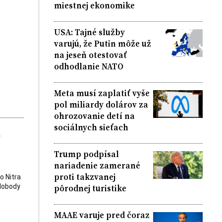
miestnej ekonomike
USA: Tajné služby
varujú, že Putin môže už
na jeseň otestovať
odhodlanie NATO
Meta musí zaplatiť vyše
pol miliardy dolárov za
ohrozovanie detí na
sociálnych sieťach
k
Trump podpísal
nariadenie zamerané
proti takzvanej
o Nitra
pôrodnej turistike
slobody
MAAE varuje pred čoraz