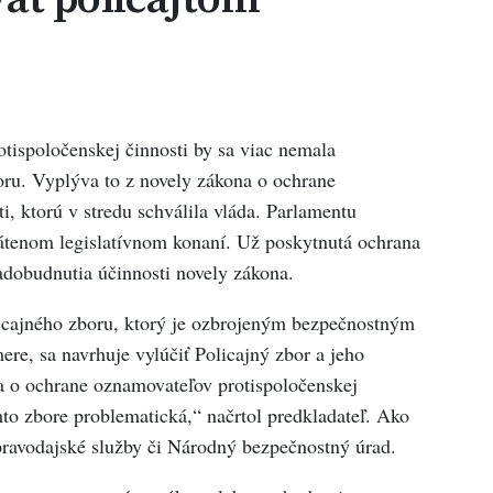
tispoločenskej činnosti by sa viac nemala
oru. Vyplýva to z novely zákona o ochrane
i, ktorú v stredu schválila vláda. Parlamentu
rátenom legislatívnom konaní. Už poskytnutá ochrana
adobudnutia účinnosti novely zákona.
icajného zboru, ktorý je ozbrojeným bezpečnostným
e, sa navrhuje vylúčiť Policajný zbor a jeho
na o ochrane oznamovateľov protispoločenskej
mto zbore problematická,“ načrtol predkladateľ. Ako
pravodajské služby či Národný bezpečnostný úrad.