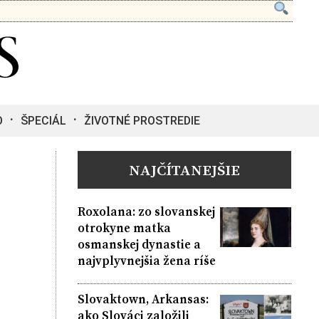
O
ŠPECIÁL
ŽIVOTNÉ PROSTREDIE
NAJČÍTANEJŠIE
Roxolana: zo slovanskej
otrokyne matka
osmanskej dynastie a
najvplyvnejšia žena ríše
Slovaktown, Arkansas:
ako Slováci založili