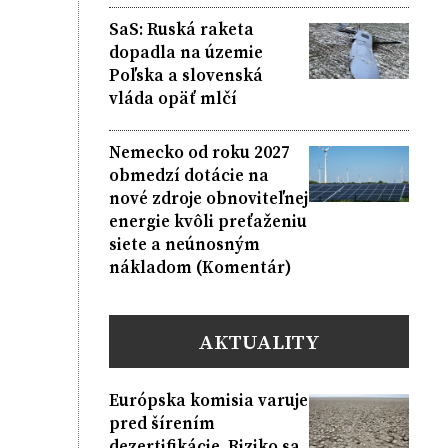
SaS: Ruská raketa
dopadla na územie
Poľska a slovenská
vláda opäť mlčí
Nemecko od roku 2027
obmedzí dotácie na
nové zdroje obnoviteľnej
energie kvôli preťaženiu
siete a neúnosným
nákladom (Komentár)
AKTUALITY
Európska komisia varuje
pred šírením
dezertifikácie. Riziko sa