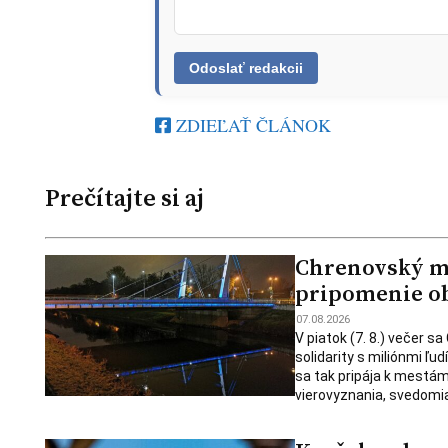
ZDIEĽAŤ ČLÁNOK
Prečítajte si aj
Chrenovský mos
pripomenie ob
07.08.2026
V piatok (7. 8.) večer s
solidarity s miliónmi ľu
sa tak pripája k mestám
vierovyznania, svedomia