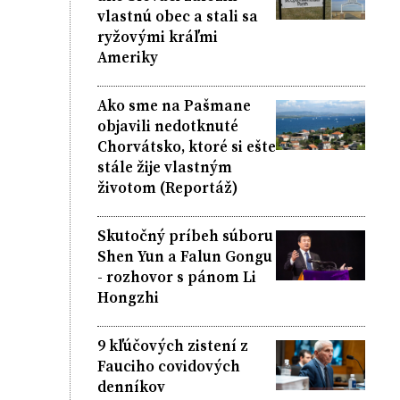
vlastnú obec a stali sa
ryžovými kráľmi
Ameriky
Ako sme na Pašmane
objavili nedotknuté
Chorvátsko, ktoré si ešte
stále žije vlastným
životom (Reportáž)
Skutočný príbeh súboru
Shen Yun a Falun Gongu
- rozhovor s pánom Li
Hongzhi
9 kľúčových zistení z
Fauciho covidových
denníkov