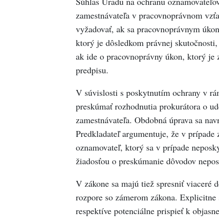
Súhlas Úradu na ochranu oznamovateľov
zamestnávateľa v pracovnoprávnom vzťa
vyžadovať, ak sa pracovnoprávnym úkon
ktorý je dôsledkom právnej skutočnosti,
ak ide o pracovnoprávny úkon, ktorý je
predpisu.
V súvislosti s poskytnutím ochrany v rá
preskúmať rozhodnutia prokurátora o ud
zamestnávateľa. Obdobná úprava sa navr
Predkladateľ argumentuje, že v prípade 
oznamovateľ, ktorý sa v prípade neposky
žiadosťou o preskúmanie dôvodov nepos
V zákone sa majú tiež spresniť viaceré d
rozpore so zámerom zákona. Explicitne 
respektíve potenciálne prispieť k objasn