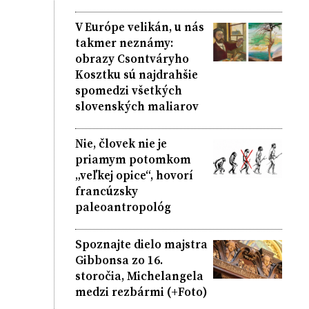
V Európe velikán, u nás
takmer neznámy:
obrazy Csontváryho
Kosztku sú najdrahšie
spomedzi všetkých
slovenských maliarov
Nie, človek nie je
priamym potomkom
„veľkej opice“, hovorí
francúzsky
paleoantropológ
Spoznajte dielo majstra
Gibbonsa zo 16.
storočia, Michelangela
medzi rezbármi (+Foto)