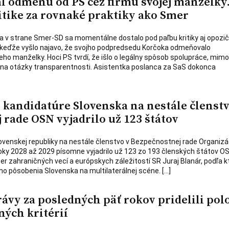
l odmenu od PS cez firmu svojej manželky
itike za rovnaké praktiky ako Smer
a v strane Smer-SD sa momentálne dostalo pod paľbu kritiky aj opozi
 keďže vyšlo najavo, že svojho podpredsedu Korčoka odmeňovalo
eho manželky. Hoci PS tvrdí, že išlo o legálny spôsob spolupráce, mim
 na otázky transparentnosti. Asistentka poslanca za SaS dokonca
kandidatúre Slovenska na nestále členstv
rade OSN vyjadrilo už 123 štátov
venskej republiky na nestále členstvo v Bezpečnostnej rade Organizá
ky 2028 až 2029 písomne vyjadrilo už 123 zo 193 členských štátov OS
er zahraničných vecí a európskych záležitostí SR Juraj Blanár, podľa 
ho pôsobenia Slovenska na multilaterálnej scéne. […]
vy za posledných päť rokov pridelili pol
ných kritérií