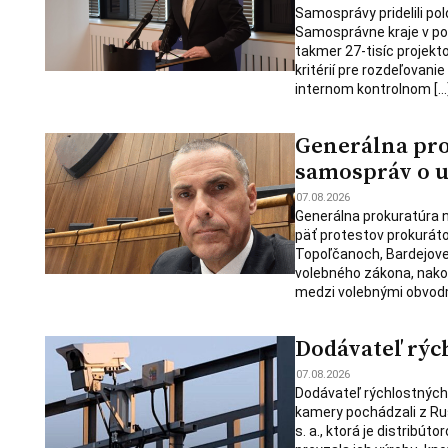
Samosprávy pridelili polo
Samosprávne kraje v po
takmer 27-tisíc projekt
kritérií pre rozdeľovani
internom kontrolnom […
Generálna pro
samospráv o u
07.08.2026
Generálna prokuratúra 
päť protestov prokuráto
Topoľčanoch, Bardejove,
volebného zákona, nakoľ
medzi volebnými obvodm
Dodávateľ rýc
07.08.2026
Dodávateľ rýchlostných k
kamery pochádzali z Rus
s. a., ktorá je distrib