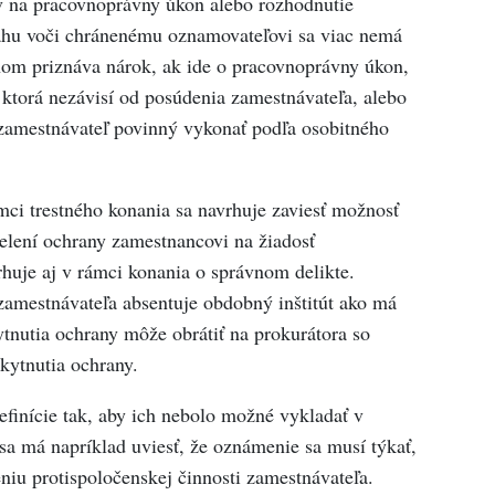
 na pracovnoprávny úkon alebo rozhodnutie
hu voči chránenému oznamovateľovi sa viac nemá
om priznáva nárok, ak ide o pracovnoprávny úkon,
 ktorá nezávisí od posúdenia zamestnávateľa, alebo
 zamestnávateľ povinný vykonať podľa osobitného
mci trestného konania sa navrhuje zaviesť možnosť
elení ochrany zamestnancovi na žiadosť
huje aj v rámci konania o správnom delikte.
zamestnávateľa absentuje obdobný inštitút ako má
tnutia ochrany môže obrátiť na prokurátora so
kytnutia ochrany.
efinície tak, aby ich nebolo možné vykladať v
sa má napríklad uviesť, že oznámenie sa musí týkať,
eniu protispoločenskej činnosti zamestnávateľa.