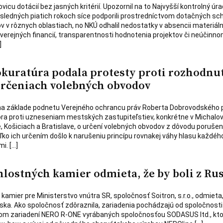
vicu dotácií bez jasných kritérií. Upozornil na to Najvyšší kontrolný úra
sledných piatich rokoch síce podporili prostredníctvom dotačných s
ov v rôznych oblastiach, no NKÚ odhalil nedostatky v absencii materiál
e verejných financií, transparentnosti hodnotenia projektov či neúčinn
]
kuratúra podala protesty proti rozhodnu
rčeniach volebných obvodov
na základe podnetu Verejného ochrancu práv Roberta Dobrovodského 
ra proti uzneseniam mestských zastupiteľstiev, konkrétne v Michalov
 Košiciach a Bratislave, o určení volebných obvodov z dôvodu porušen
ko ich určením došlo k narušeniu princípu rovnakej váhy hlasu každého
i. […]
hlostných kamier odmieta, že by boli z Ru
amier pre Ministerstvo vnútra SR, spoločnosť Soitron, s.r.o., odmieta,
ka. Ako spoločnosť zdôraznila, zariadenia pochádzajú od spoločnosti it
útorom zariadení NERO R-ONE vyrábaných spoločnosťou SODASUS ltd., kt