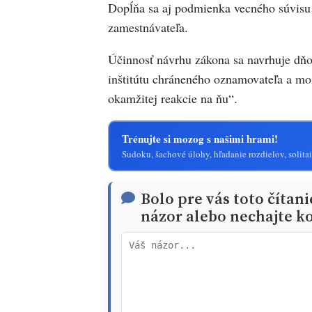
Dopĺňa sa aj podmienka vecného súvis
zamestnávateľa.
Účinnosť návrhu zákona sa navrhuje dň
inštitútu chráneného oznamovateľa a mo
okamžitej reakcie na ňu“.
Trénujte si mozog s našimi hrami!
Sudoku, šachové úlohy, hľadanie rozdielov, solitai
Bolo pre vás toto čítan
názor alebo nechajte ko