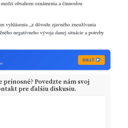
u medzi obsahom oznámenia a činnosťou
om vyhlásenia „z dôvodu zjavného zneužívania
žného negatívneho vývoja danej situácie a potreby
HRAŤ
re
ie prínosné? Povedzte nám svoj
ntakt pre ďalšiu diskusiu.