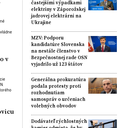
.
častejšími výpadkami
elektriny v Záporožskej
jadrovej elektrárni na
Ukrajine
čné
ovládne
MZV: Podporu
kandidatúre Slovenska
na nestále členstvo v
Bezpečnostnej rade OSN
o v
vyjadrilo už 123 štátov
Generálna prokuratúra
cie
N.
podala protesty proti
ktorého
rozhodnutiam
samospráv o určeniach
volebných obvodov
ovicu
Dodávateľ rýchlostných
kamier odmieta, že by