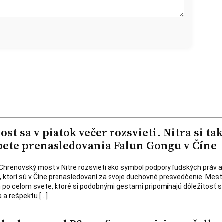
t sa v piatok večer rozsvieti. Nitra si ta
ete prenasledovania Falun Gongu v Číne
a Chrenovský most v Nitre rozsvieti ako symbol podpory ľudských práv a
dí, ktorí sú v Číne prenasledovaní za svoje duchovné presvedčenie. Mest
 po celom svete, ktoré si podobnými gestami pripomínajú dôležitosť 
 a rešpektu […]