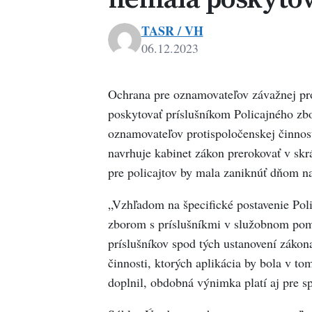
TASR / VH
06.12.2023
Ochrana pre oznamovateľov závažnej pro
poskytovať príslušníkom Policajného zb
oznamovateľov protispoločenskej činnost
navrhuje kabinet zákon prerokovať v sk
pre policajtov by mala zaniknúť dňom n
„Vzhľadom na špecifické postavenie Pol
zborom s príslušníkmi v služobnom pomer
príslušníkov spod tých ustanovení záko
činnosti, ktorých aplikácia by bola v to
doplnil, obdobná výnimka platí aj pre s