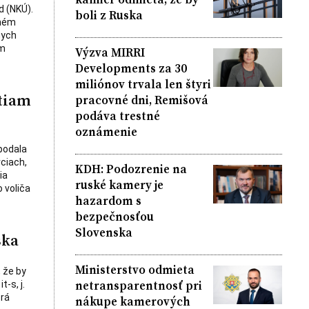
d (NKÚ).
boli z Ruska
chém
nych
om
Výzva MIRRI
Developments za 30
miliónov trvala len štyri
tiam
pracovné dni, Remišová
podáva trestné
oznámenie
podala
ciach,
KDH: Podozrenie na
ia
ruské kamery je
 voliča
hazardom s
bezpečnosťou
Slovenska
ska
Ministerstvo odmieta
 že by
netransparentnosť pri
-s, j.
orá
nákupe kamerových