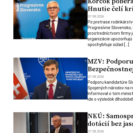
Korčok pobera
Hnutie čelí kr
07.08.2026
Po pretrase rodinkárstv
Progresívne Slovensko,
prostredníctvom firmy j
organizácie upozorňujú
spochybňuje súlad […]
MZV: Podporu 
Bezpečnostnej 
07.08.2026
Podporu kandidatúre Slo
Spojených národov na ro
Informoval o tom minist
ide o výsledok dlhodobé
NKÚ: Samosprá
dotácií bez jas
07.08.2026