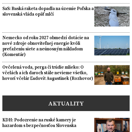
SaS: Ruská raketa dopadla na územie Poľska a
slovenská vláda opäť mlčí
Nemecko od roku 2027 obmedzí dotácie na
nové zdroje obnoviteľnej energie kvôli
preťaženiu siete a neúnosným nákladom
(Komentár)
Ovčelená voda, perga či trúdie mlieko: O
včelách a ich daroch stále nevieme všetko,
hovorí včelár Ľudovít Augustinek (Rozhovor)
AKTUALITY
KDH: Podozrenie na ruské kamery je
hazardom s bezpečnosťou Slovenska