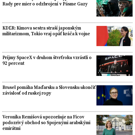
Rady pre mier o odzbrojení v Pásme Gazy
KDĽR: Kimova sestra straší japonským
militarizmom, Tokio vraj opäť kráča k vojne
Príjmy SpaceX v druhom štvrťroku vzrástli o
92 percent
Brusel pomáha Maďarsku a Slovensku ukončiť
závislosť od ruskej ropy
Veronika Remišová upozorňuje na Ficov
podozrivý obchod so Spojenými arabskými
emirátmi