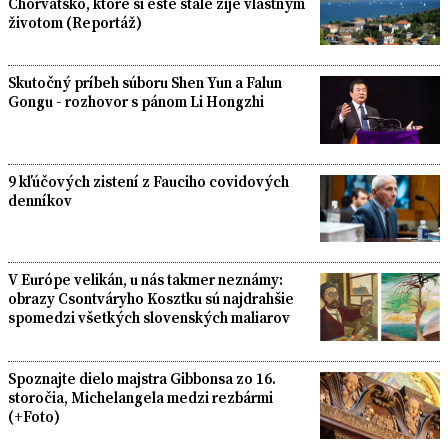
Chorvátsko, ktoré si ešte stále žije vlastným
životom (Reportáž)
Skutočný príbeh súboru Shen Yun a Falun
Gongu - rozhovor s pánom Li Hongzhi
9 kľúčových zistení z Fauciho covidových
denníkov
V Európe velikán, u nás takmer neznámy:
obrazy Csontváryho Kosztku sú najdrahšie
spomedzi všetkých slovenských maliarov
Spoznajte dielo majstra Gibbonsa zo 16.
storočia, Michelangela medzi rezbármi
(+Foto)