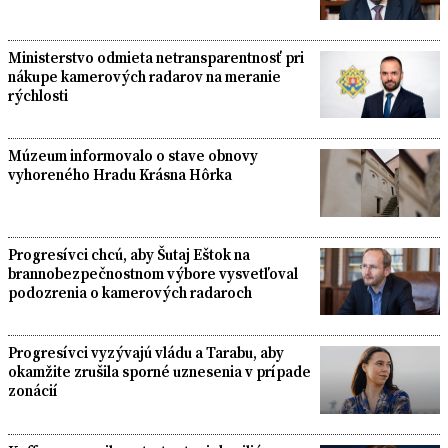
Ministerstvo odmieta netransparentnosť pri
nákupe kamerových radarov na meranie
rýchlosti
Múzeum informovalo o stave obnovy
vyhoreného Hradu Krásna Hôrka
Progresívci chcú, aby Šutaj Eštok na
brannobezpečnostnom výbore vysvetľoval
podozrenia o kamerových radaroch
Progresívci vyzývajú vládu a Tarabu, aby
okamžite zrušila sporné uznesenia v prípade
zonácií