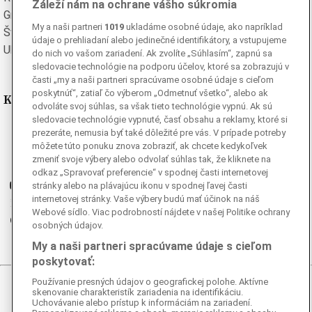
Záleží nám na ochrane vášho súkromia
Grécka
Španielska
My a naši partneri
1019
ukladáme osobné údaje, ako napríklad
Švédska
Turecká
údaje o prehliadaní alebo jedinečné identifikátory, a vstupujeme
Ukrajinská
Vietnamská
do nich vo vašom zariadení. Ak zvolíte „Súhlasím“, zapnú sa
sledovacie technológie na podporu účelov, ktoré sa zobrazujú v
časti „my a naši partneri spracúvame osobné údaje s cieľom
poskytnúť“, zatiaľ čo výberom „Odmetnuť všetko“, alebo ak
Kde nás nájdete
odvoláte svoj súhlas, sa však tieto technológie vypnú. Ak sú
sledovacie technológie vypnuté, časť obsahu a reklamy, ktoré si
Facebook
prezeráte, nemusia byť také dôležité pre vás. V prípade potreby
môžete túto ponuku znova zobraziť, ak chcete kedykoľvek
Instagram
zmeniť svoje výbery alebo odvolať súhlas tak, že kliknete na
G
Ganjing
odkaz „Spravovať preferencie“ v spodnej časti internetovej
Youtube
stránky alebo na plávajúcu ikonu v spodnej ľavej časti
internetovej stránky. Vaše výbery budú mať účinok na náš
Twitter
Webové sídlo. Viac podrobností nájdete v našej Politike ochrany
Telegram
osobných údajov.
RSS
My a naši partneri spracúvame údaje s cieľom
poskytovať:
Používanie presných údajov o geografickej polohe. Aktívne
© 2026 Epoch Times Slovensko
skenovanie charakteristík zariadenia na identifikáciu.
Uchovávanie alebo prístup k informáciám na zariadení.