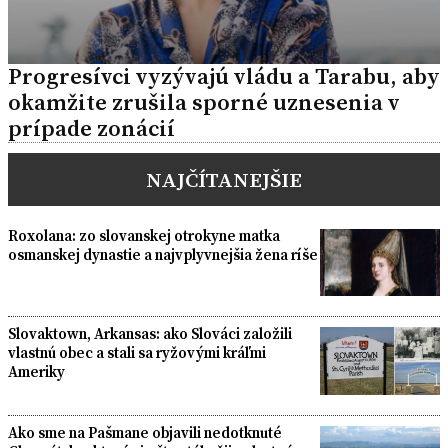
Progresívci vyzývajú vládu a Tarabu, aby
okamžite zrušila sporné uznesenia v
prípade zonácií
NAJČÍTANEJŠIE
Roxolana: zo slovanskej otrokyne matka
osmanskej dynastie a najvplyvnejšia žena ríše
Slovaktown, Arkansas: ako Slováci založili
vlastnú obec a stali sa ryžovými kráľmi
Ameriky
Ako sme na Pašmane objavili nedotknuté