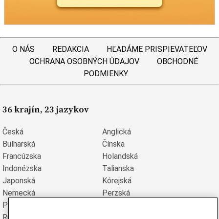
O NÁS
REDAKCIA
HĽADÁME PRISPIEVATEĽOV
OCHRANA OSOBNÝCH ÚDAJOV
OBCHODNÉ
PODMIENKY
36 krajín, 23 jazykov
Česká
Anglická
Bulharská
Čínska
Francúzska
Holandská
Indonézska
Talianska
Japonská
Kórejská
Nemecká
Perzská
Poľská
Portugalská
Rumunská
Ruská