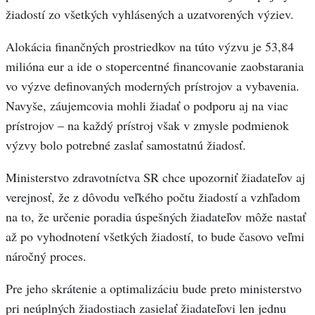
žiadostí zo všetkých vyhlásených a uzatvorených výziev.
Alokácia finančných prostriedkov na túto výzvu je 53,84
milióna eur a ide o stopercentné financovanie zaobstarania
vo výzve definovaných moderných prístrojov a vybavenia.
Navyše, záujemcovia mohli žiadať o podporu aj na viac
prístrojov – na každý prístroj však v zmysle podmienok
výzvy bolo potrebné zaslať samostatnú žiadosť.
Ministerstvo zdravotníctva SR chce upozorniť žiadateľov aj
verejnosť, že z dôvodu veľkého počtu žiadostí a vzhľadom
na to, že určenie poradia úspešných žiadateľov môže nastať
až po vyhodnotení všetkých žiadostí, to bude časovo veľmi
náročný proces.
Pre jeho skrátenie a optimalizáciu bude preto ministerstvo
pri neúplných žiadostiach zasielať žiadateľovi len jednu