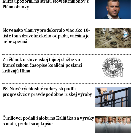
Kuffa upozornil na stratu stoviek miliónov z
Plánu obnovy
Slovensko vlani vyprodukovalo viac ako 10-
tisíc ton zdravotníckeho odpadu, väčšina je
nebezpečná
Za článok o slovenskej tajnej službe vo
francúzskom časopise koaliční poslanci
kritizujú Hlinu
PS: Nové rýchlostné radary sú podľa
progresívcov pravdepodobne ruskej výroby
Čurillovci podali žalobu na Kaliňáka za výroky
o mafii, pridal sa aj Lipšic