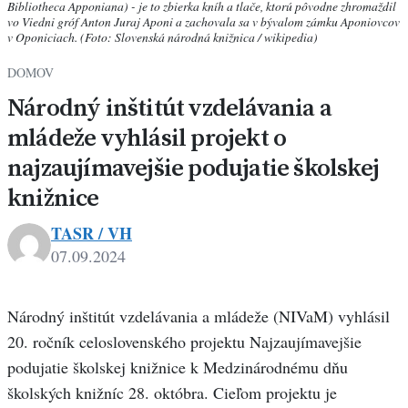
Bibliotheca Apponiana) - je to zbierka kníh a tlače, ktorú pôvodne zhromaždil
vo Viedni gróf Anton Juraj Aponi a zachovala sa v bývalom zámku Aponiovcov
v Oponiciach. (Foto: Slovenská národná knižnica / wikipedia)
DOMOV
Národný inštitút vzdelávania a
mládeže vyhlásil projekt o
najzaujímavejšie podujatie školskej
knižnice
TASR / VH
07.09.2024
Národný inštitút vzdelávania a mládeže (NIVaM) vyhlásil
20. ročník celoslovenského projektu Najzaujímavejšie
podujatie školskej knižnice k Medzinárodnému dňu
školských knižníc 28. októbra. Cieľom projektu je