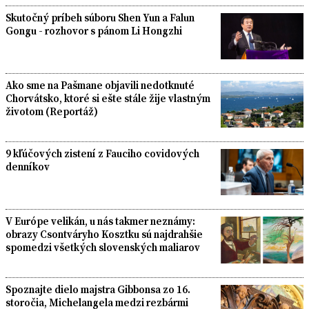
Skutočný príbeh súboru Shen Yun a Falun
Gongu - rozhovor s pánom Li Hongzhi
Ako sme na Pašmane objavili nedotknuté
Chorvátsko, ktoré si ešte stále žije vlastným
životom (Reportáž)
9 kľúčových zistení z Fauciho covidových
denníkov
V Európe velikán, u nás takmer neznámy:
obrazy Csontváryho Kosztku sú najdrahšie
spomedzi všetkých slovenských maliarov
Spoznajte dielo majstra Gibbonsa zo 16.
storočia, Michelangela medzi rezbármi