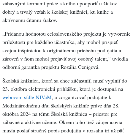
zábavnými formami práce s knihou podporiť u žiakov
dobrý a trvalý vzťah k školskej knižnici, ku knihe a
aktívnemu čítaniu žiakov.
„Pridanou hodnotou celoslovenského projektu je vytvorenie
príležitosti pre každého účastníka, aby mohol prispieť
svojou inšpiráciou k originálnemu priebehu podujatia a
zároveň v ňom mohol prejaviť svoj osobný talent,“ uviedla
odborná garantka projektu Rozália Cenigová.
Školská knižnica, ktorá sa chce zúčastniť, musí vyplniť do
23. októbra elektronickú prihlášku, ktorá je dostupná na
webovom sídle NIVaM
, a zorganizovať podujatie k
Medzinárodnému dňu školských knižníc práve dňa 28.
októbra 2024 na tému Školská knižnica – priestor pre
zábavné a aktívne učenie. Okrem toho tiež záujemcovia
musia poslať stručný popis podujatia v rozsahu tri až päť