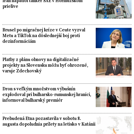
Irán napadol tanker SAE v Hormuzskom
prielive
Brusel po migračnej kríze v Ceute vyzval
Metu a TikTok na dôslednejší boj proti
dezinformáciám
Platby z plánu obnovy na digitalizačné
projekty na Slovensku môžu byť ohrozené,
varuje Zdechovský
Dron s veľkým množstvom výbušnín
explodoval pri bulharsko-rumunskej hranici,
informoval bulharský premiér
Prebudená Etna pozastavila v sobotu 8.
augusta dopoludnia prílety na letisko v Katánii