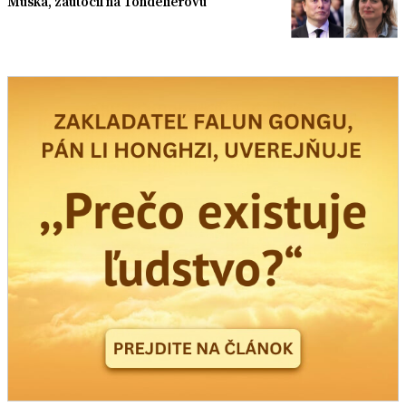
Muska, zaútočil na Tondelierovú