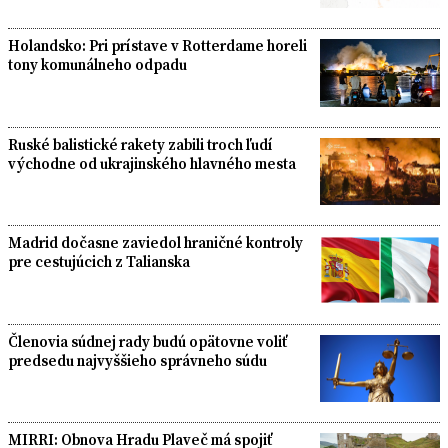
Holandsko: Pri prístave v Rotterdame horeli
tony komunálneho odpadu
Ruské balistické rakety zabili troch ľudí
východne od ukrajinského hlavného mesta
Madrid dočasne zaviedol hraničné kontroly
pre cestujúcich z Talianska
Členovia súdnej rady budú opätovne voliť
predsedu najvyššieho správneho súdu
MIRRI: Obnova Hradu Plaveč má spojiť