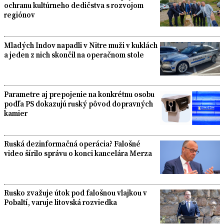
ochranu kultúrneho dedičstva s rozvojom
regiónov
Mladých Indov napadli v Nitre muži v kuklách
a jeden z nich skončil na operačnom stole
Parametre aj prepojenie na konkrétnu osobu
podľa PS dokazujú ruský pôvod dopravných
kamier
Ruská dezinformačná operácia? Falošné
video šírilo správu o konci kancelára Merza
Rusko zvažuje útok pod falošnou vlajkou v
Pobaltí, varuje litovská rozviedka