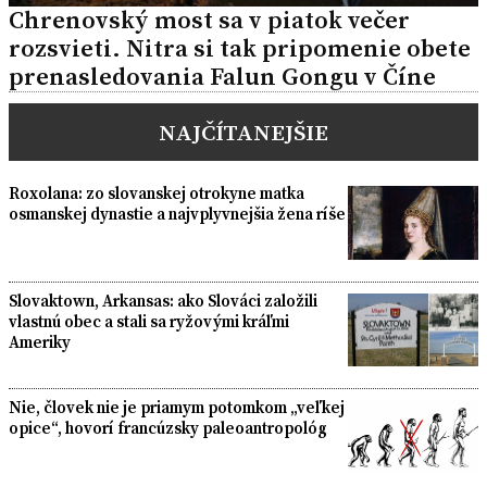
Chrenovský most sa v piatok večer
rozsvieti. Nitra si tak pripomenie obete
prenasledovania Falun Gongu v Číne
NAJČÍTANEJŠIE
Roxolana: zo slovanskej otrokyne matka
osmanskej dynastie a najvplyvnejšia žena ríše
Slovaktown, Arkansas: ako Slováci založili
vlastnú obec a stali sa ryžovými kráľmi
Ameriky
Nie, človek nie je priamym potomkom „veľkej
opice“, hovorí francúzsky paleoantropológ