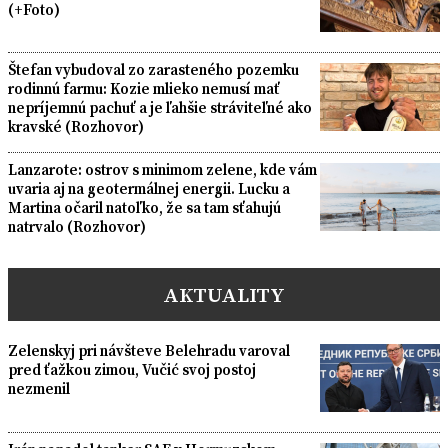
(+Foto)
Štefan vybudoval zo zarasteného pozemku
rodinnú farmu: Kozie mlieko nemusí mať
nepríjemnú pachuť a je ľahšie stráviteľné ako
kravské (Rozhovor)
Lanzarote: ostrov s minimom zelene, kde vám
uvaria aj na geotermálnej energii. Lucku a
Martina očaril natoľko, že sa tam sťahujú
natrvalo (Rozhovor)
AKTUALITY
Zelenskyj pri návšteve Belehradu varoval
pred ťažkou zimou, Vučić svoj postoj
nezmenil