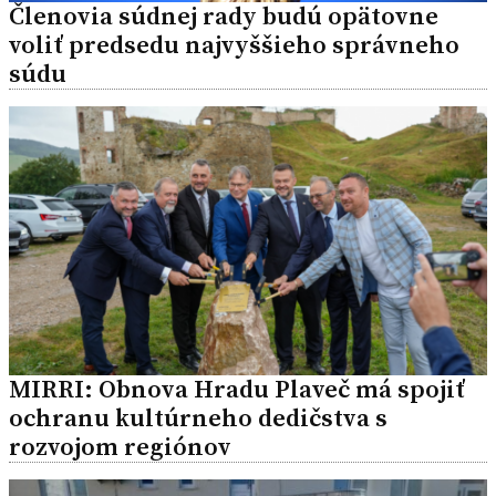
Členovia súdnej rady budú opätovne
voliť predsedu najvyššieho správneho
súdu
MIRRI: Obnova Hradu Plaveč má spojiť
ochranu kultúrneho dedičstva s
rozvojom regiónov