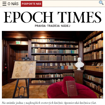
☰
O NÁS
PODPORTE NÁS
Na snímke jedna z najkrajších svetových knižníc Aponiovská knižnica (lat.