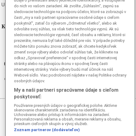
údaje o prehliadaní alebo jedinečné identifikátory, a vstupujeme
Ukrajinská
Vietnamská
do nich vo vašom zariadení. Ak zvolíte „Súhlasím“, zapnú sa
sledovacie technológie na podporu účelov, ktoré sa zobrazujú v
časti „my a naši partneri spracúvame osobné údaje s cieľom
poskytnúť“, zatiaľ čo výberom „Odmetnuť všetko“, alebo ak
Kde nás nájdete
odvoláte svoj súhlas, sa však tieto technológie vypnú. Ak sú
sledovacie technológie vypnuté, časť obsahu a reklamy, ktoré si
Facebook
prezeráte, nemusia byť také dôležité pre vás. V prípade potreby
môžete túto ponuku znova zobraziť, ak chcete kedykoľvek
Instagram
zmeniť svoje výbery alebo odvolať súhlas tak, že kliknete na
G
Ganjing
odkaz „Spravovať preferencie“ v spodnej časti internetovej
Youtube
stránky alebo na plávajúcu ikonu v spodnej ľavej časti
internetovej stránky. Vaše výbery budú mať účinok na náš
Twitter
Webové sídlo. Viac podrobností nájdete v našej Politike ochrany
Telegram
osobných údajov.
RSS
My a naši partneri spracúvame údaje s cieľom
poskytovať:
Používanie presných údajov o geografickej polohe. Aktívne
skenovanie charakteristík zariadenia na identifikáciu.
© 2026 Epoch Times Slovensko
Uchovávanie alebo prístup k informáciám na zariadení.
Personalizovaná reklama a obsah, meranie reklamy a obsahu,
Všetky práva vyhradené. Publikovanie alebo ďalšie šírenie
prieskum cieľových skupín a vývoj služieb.
správ a fotografií zo zdrojov TASR je bez
Zoznam partnerov (dodávateľov)
predchádzajúceho písomného súhlasu TASR porušením