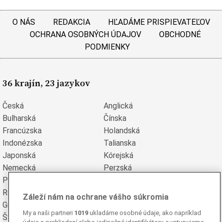
O NÁS
REDAKCIA
HĽADÁME PRISPIEVATEĽOV
OCHRANA OSOBNÝCH ÚDAJOV
OBCHODNÉ
PODMIENKY
36 krajín, 23 jazykov
Česká
Anglická
Bulharská
Čínska
Francúzska
Holandská
Indonézska
Talianska
Japonská
Kórejská
Nemecká
Perzská
Poľská
Portugalská
Rumunská
Ruská
Záleží nám na ochrane vášho súkromia
Grécka
Španielska
My a naši partneri
1019
ukladáme osobné údaje, ako napríklad
Švédska
Turecká