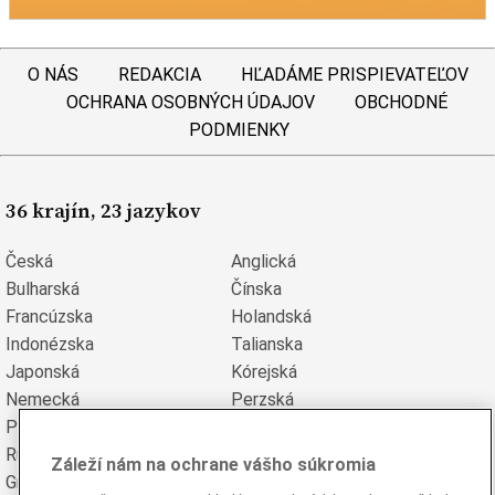
O NÁS
REDAKCIA
HĽADÁME PRISPIEVATEĽOV
OCHRANA OSOBNÝCH ÚDAJOV
OBCHODNÉ
PODMIENKY
36 krajín, 23 jazykov
Česká
Anglická
Bulharská
Čínska
Francúzska
Holandská
Indonézska
Talianska
Japonská
Kórejská
Nemecká
Perzská
Poľská
Portugalská
Rumunská
Ruská
Záleží nám na ochrane vášho súkromia
Grécka
Španielska