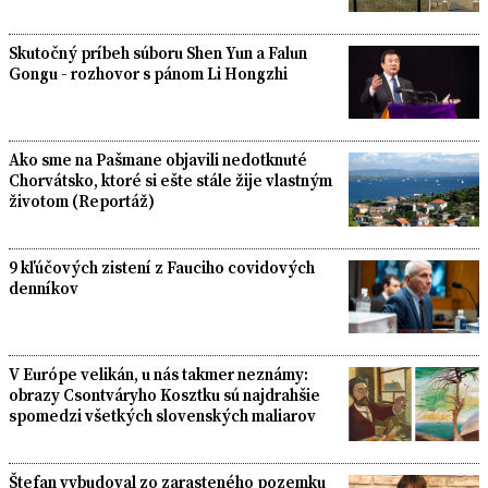
Skutočný príbeh súboru Shen Yun a Falun
Gongu - rozhovor s pánom Li Hongzhi
Ako sme na Pašmane objavili nedotknuté
Chorvátsko, ktoré si ešte stále žije vlastným
životom (Reportáž)
9 kľúčových zistení z Fauciho covidových
denníkov
V Európe velikán, u nás takmer neznámy:
obrazy Csontváryho Kosztku sú najdrahšie
spomedzi všetkých slovenských maliarov
Štefan vybudoval zo zarasteného pozemku