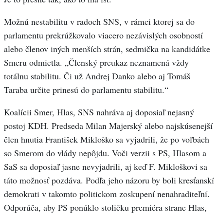
Možnú nestabilitu v radoch SNS, v rámci ktorej sa do
parlamentu prekrúžkovalo viacero nezávislých osobností
alebo členov iných menších strán, sedmička na kandidátke
Smeru odmietla. „Členský preukaz neznamená vždy
totálnu stabilitu. Či už Andrej Danko alebo aj Tomáš
Taraba určite prinesú do parlamentu stabilitu.“
Koalícii Smer, Hlas, SNS nahráva aj doposiaľ nejasný
postoj KDH. Predseda Milan Majerský alebo najskúsenejší
člen hnutia František Mikloško sa vyjadrili, že po voľbách
so Smerom do vlády nepôjdu. Voči verzii s PS, Hlasom a
SaS sa doposiaľ jasne nevyjadrili, aj keď F. Mikloškovi sa
táto možnosť pozdáva. Podľa jeho názoru by boli kresťanskí
demokrati v takomto politickom zoskupení nenahraditeľní.
Odporúča, aby PS ponúklo stoličku premiéra strane Hlas,