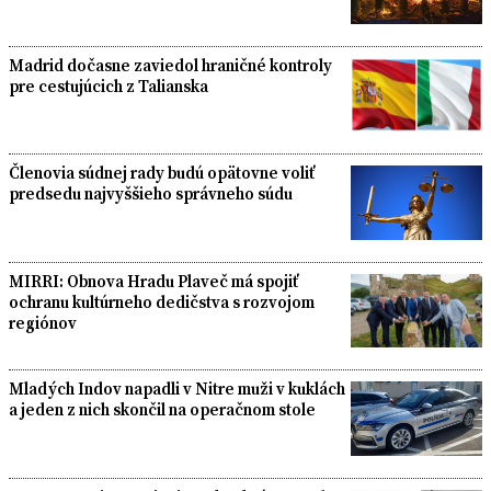
Madrid dočasne zaviedol hraničné kontroly
pre cestujúcich z Talianska
Členovia súdnej rady budú opätovne voliť
predsedu najvyššieho správneho súdu
MIRRI: Obnova Hradu Plaveč má spojiť
ochranu kultúrneho dedičstva s rozvojom
regiónov
Mladých Indov napadli v Nitre muži v kuklách
a jeden z nich skončil na operačnom stole