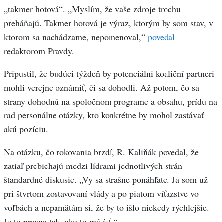
„takmer hotová“. „Myslím, že vaše zdroje trochu
preháňajú. Takmer hotová je výraz, ktorým by som stav, v
ktorom sa nachádzame, nepomenoval,“
povedal
redaktorom Pravdy.
Pripustil, že budúci týždeň by potenciálni koaliční partneri
mohli verejne oznámiť, či sa dohodli. Až potom, čo sa
strany dohodnú na spoločnom programe a obsahu, prídu na
rad personálne otázky, kto konkrétne by mohol zastávať
akú pozíciu.
Na otázku, čo rokovania brzdí, R. Kaliňák povedal, že
zatiaľ prebiehajú medzi lídrami jednotlivých strán
štandardné diskusie. „Vy sa strašne ponáhľate. Ja som už
pri štvrtom zostavovaní vlády a po piatom víťazstve vo
voľbách a nepamätám si, že by to išlo niekedy rýchlejšie.
Je to presne tak, ako to má ísť.“