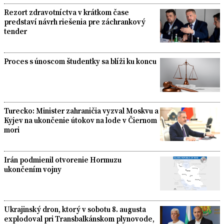
Rezort zdravotníctva v krátkom čase
predstaví návrh riešenia pre záchrankový
tender
Proces s únoscom študentky sa blíži ku koncu
Turecko: Minister zahraničia vyzval Moskvu a
Kyjev na ukončenie útokov na lode v Čiernom
mori
Irán podmienil otvorenie Hormuzu
ukončením vojny
Ukrajinský dron, ktorý v sobotu 8. augusta
explodoval pri Transbalkánskom plynovode,