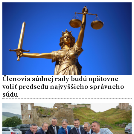
Členovia súdnej rady budú opätovne
voliť predsedu najvyššieho správneho
súdu