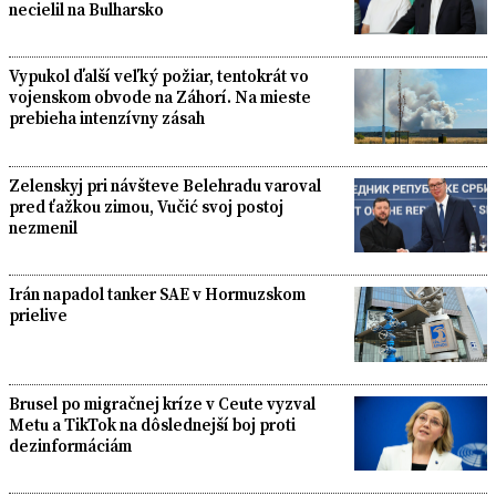
necielil na Bulharsko
Vypukol ďalší veľký požiar, tentokrát vo
vojenskom obvode na Záhorí. Na mieste
prebieha intenzívny zásah
Zelenskyj pri návšteve Belehradu varoval
pred ťažkou zimou, Vučić svoj postoj
nezmenil
Irán napadol tanker SAE v Hormuzskom
prielive
Brusel po migračnej kríze v Ceute vyzval
Metu a TikTok na dôslednejší boj proti
dezinformáciám