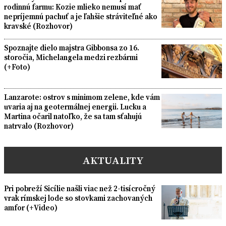
rodinnú farmu: Kozie mlieko nemusí mať
nepríjemnú pachuť a je ľahšie stráviteľné ako
kravské (Rozhovor)
Spoznajte dielo majstra Gibbonsa zo 16.
storočia, Michelangela medzi rezbármi
(+Foto)
Lanzarote: ostrov s minimom zelene, kde vám
uvaria aj na geotermálnej energii. Lucku a
Martina očaril natoľko, že sa tam sťahujú
natrvalo (Rozhovor)
AKTUALITY
Pri pobreží Sicílie našli viac než 2-tisícročný
vrak rímskej lode so stovkami zachovaných
amfor (+Video)