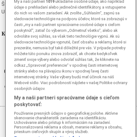
My a naši partneri
1019
ukladáme osobné údaje, ako napríklad
Švédska
Turecká
údaje o prehliadaní alebo jedinečné identifikátory, a vstupujeme
Ukrajinská
Vietnamská
do nich vo vašom zariadení. Ak zvolíte „Súhlasím“, zapnú sa
sledovacie technológie na podporu účelov, ktoré sa zobrazujú v
časti „my a naši partneri spracúvame osobné údaje s cieľom
poskytnúť“, zatiaľ čo výberom „Odmetnuť všetko“, alebo ak
Kde nás nájdete
odvoláte svoj súhlas, sa však tieto technológie vypnú. Ak sú
sledovacie technológie vypnuté, časť obsahu a reklamy, ktoré si
Facebook
prezeráte, nemusia byť také dôležité pre vás. V prípade potreby
môžete túto ponuku znova zobraziť, ak chcete kedykoľvek
Instagram
zmeniť svoje výbery alebo odvolať súhlas tak, že kliknete na
G
Ganjing
odkaz „Spravovať preferencie“ v spodnej časti internetovej
Youtube
stránky alebo na plávajúcu ikonu v spodnej ľavej časti
internetovej stránky. Vaše výbery budú mať účinok na náš
Twitter
Webové sídlo. Viac podrobností nájdete v našej Politike ochrany
Telegram
osobných údajov.
RSS
My a naši partneri spracúvame údaje s cieľom
poskytovať:
Používanie presných údajov o geografickej polohe. Aktívne
skenovanie charakteristík zariadenia na identifikáciu.
© 2026 Epoch Times Slovensko
Uchovávanie alebo prístup k informáciám na zariadení.
Personalizovaná reklama a obsah, meranie reklamy a obsahu,
Všetky práva vyhradené. Publikovanie alebo ďalšie šírenie
prieskum cieľových skupín a vývoj služieb.
správ a fotografií zo zdrojov TASR je bez