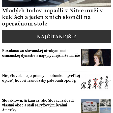
Mladých Indov napadli v Nitre muži v
kuklách a jeden z nich skončil na
operačnom stole
NAJČÍTANEJŠIE
Roxolana: zo slovanskej otrokyne matka
osmanskej dynastie a najvplyvnejšia žena ríše
Nie, človek nie je priamym potomkom „veľkej
opice“, hovorí francúzsky paleoantropológ
Slovaktown, Arkansas: ako Slováci založili
vlastnú obec a stali sa ryžovými kráľmi
Ameriky