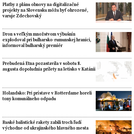
Platby z plánu obnovy na digitalizačné
projekty na Slovensku môžu byť ohrozené,
varuje Zdechovský
Dron s veľkým množstvom výbušnín
explodoval pri bulharsko-rumunskej hranici,
informoval bulharský premiér
Prebudená Etna pozastavila v sobotu 8.
augusta dopoludnia prílety na letisko v Katánii
Holandsko: Pri prístave v Rotterdame horeli
tony komunálneho odpadu
Ruské balistické rakety zabili troch ľudí
východne od ukrajinského hlavného mesta