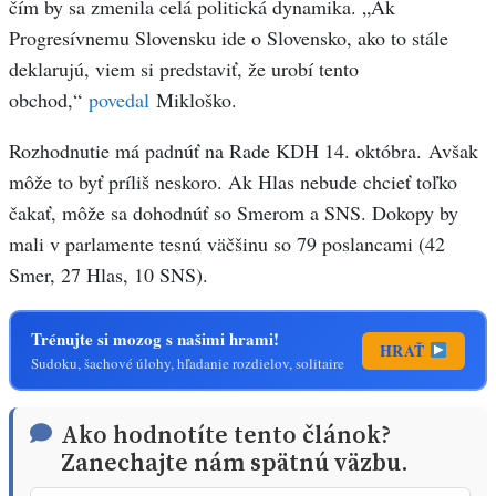
čím by sa zmenila celá politická dynamika. „Ak
Progresívnemu Slovensku ide o Slovensko, ako to stále
deklarujú, viem si predstaviť, že urobí tento
obchod,“
povedal
Mikloško.
Rozhodnutie má padnúť na Rade KDH 14. októbra. Avšak
môže to byť príliš neskoro. Ak Hlas nebude chcieť toľko
čakať, môže sa dohodnúť so Smerom a SNS. Dokopy by
mali v parlamente tesnú väčšinu so 79 poslancami (42
Smer, 27 Hlas, 10 SNS).
Trénujte si mozog s našimi hrami!
HRAŤ
Sudoku, šachové úlohy, hľadanie rozdielov, solitaire
Ako hodnotíte tento článok?
Zanechajte nám spätnú väzbu.