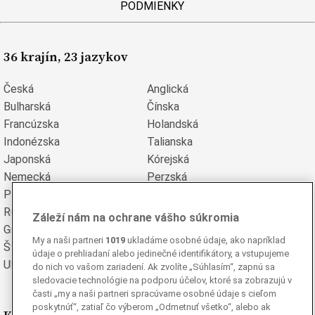
PODMIENKY
36 krajín, 23 jazykov
Česká
Anglická
Bulharská
Čínska
Francúzska
Holandská
Indonézska
Talianska
Japonská
Kórejská
Nemecká
Perzská
Poľská
Portugalská
Rumunská
Ruská
Záleží nám na ochrane vášho súkromia
Grécka
Španielska
My a naši partneri
1019
ukladáme osobné údaje, ako napríklad
Švédska
Turecká
údaje o prehliadaní alebo jedinečné identifikátory, a vstupujeme
Ukrajinská
Vietnamská
do nich vo vašom zariadení. Ak zvolíte „Súhlasím“, zapnú sa
sledovacie technológie na podporu účelov, ktoré sa zobrazujú v
časti „my a naši partneri spracúvame osobné údaje s cieľom
poskytnúť“, zatiaľ čo výberom „Odmetnuť všetko“, alebo ak