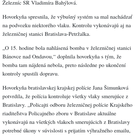
Železníc SR Vladimíra Bahýlová.
Hovorkyňa spresnila, že výbušný systém sa mal nachádzať
na podvozku niektorého vlaku. Kontrolu vykonávajú aj na
železničnej stanici Bratislava-Petržalka.
„O 15. hodine bola nahlásená bomba v železničnej stanici
Bánovce nad Ondavou,“ doplnila hovorkyňa s tým, že
bomba tam nájdená nebola, preto následne po ukončení
kontroly spustili dopravu.
Hovorkyňa bratislavskej krajskej polície Jana Šimunková
potvrdila, že polícia kontroluje všetky vlaky smerujúce z
Bratislavy. „Policajti odboru železničnej polície Krajského
riaditeľstva Policajného zboru v Bratislave aktuálne
vykonávajú na všetkých vlakoch smerujúcich z Bratislavy
potrebné úkony v súvislosti s prijatím výhražného emailu,