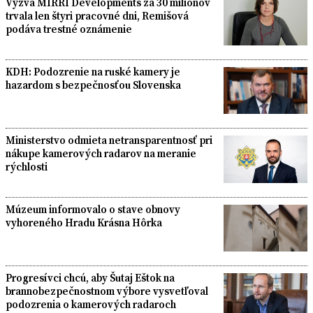
Výzva MIRRI Developments za 30 miliónov
trvala len štyri pracovné dni, Remišová
podáva trestné oznámenie
KDH: Podozrenie na ruské kamery je
hazardom s bezpečnosťou Slovenska
Ministerstvo odmieta netransparentnosť pri
nákupe kamerových radarov na meranie
rýchlosti
Múzeum informovalo o stave obnovy
vyhoreného Hradu Krásna Hôrka
Progresívci chcú, aby Šutaj Eštok na
brannobezpečnostnom výbore vysvetľoval
podozrenia o kamerových radaroch