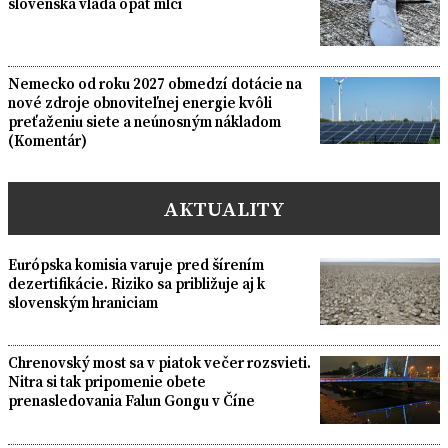
slovenská vláda opäť mlčí
Nemecko od roku 2027 obmedzí dotácie na
nové zdroje obnoviteľnej energie kvôli
preťaženiu siete a neúnosným nákladom
(Komentár)
AKTUALITY
Európska komisia varuje pred šírením
dezertifikácie. Riziko sa približuje aj k
slovenským hraniciam
Chrenovský most sa v piatok večer rozsvieti.
Nitra si tak pripomenie obete
prenasledovania Falun Gongu v Číne