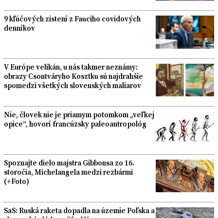
9 kľúčových zistení z Fauciho covidových
denníkov
V Európe velikán, u nás takmer neznámy:
obrazy Csontváryho Kosztku sú najdrahšie
spomedzi všetkých slovenských maliarov
Nie, človek nie je priamym potomkom „veľkej
opice“, hovorí francúzsky paleoantropológ
Spoznajte dielo majstra Gibbonsa zo 16.
storočia, Michelangela medzi rezbármi
(+Foto)
SaS: Ruská raketa dopadla na územie Poľska a