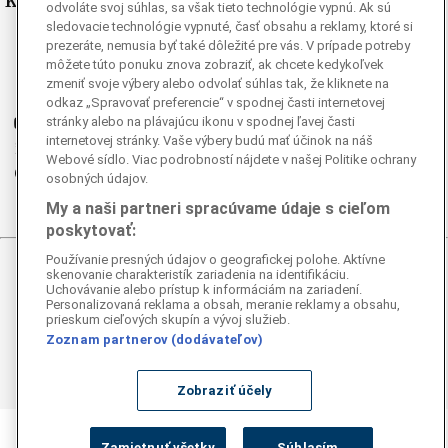
Kde nás nájdete
odvoláte svoj súhlas, sa však tieto technológie vypnú. Ak sú
sledovacie technológie vypnuté, časť obsahu a reklamy, ktoré si
Facebook
prezeráte, nemusia byť také dôležité pre vás. V prípade potreby
môžete túto ponuku znova zobraziť, ak chcete kedykoľvek
Instagram
zmeniť svoje výbery alebo odvolať súhlas tak, že kliknete na
G
Ganjing
odkaz „Spravovať preferencie“ v spodnej časti internetovej
stránky alebo na plávajúcu ikonu v spodnej ľavej časti
Youtube
internetovej stránky. Vaše výbery budú mať účinok na náš
Twitter
Webové sídlo. Viac podrobností nájdete v našej Politike ochrany
Telegram
osobných údajov.
RSS
My a naši partneri spracúvame údaje s cieľom
poskytovať:
Používanie presných údajov o geografickej polohe. Aktívne
skenovanie charakteristík zariadenia na identifikáciu.
© 2026 Epoch Times Slovensko
Uchovávanie alebo prístup k informáciám na zariadení.
Personalizovaná reklama a obsah, meranie reklamy a obsahu,
Všetky práva vyhradené. Publikovanie alebo ďalšie šírenie
prieskum cieľových skupín a vývoj služieb.
správ a fotografií zo zdrojov TASR je bez
Zoznam partnerov (dodávateľov)
predchádzajúceho písomného súhlasu TASR porušením
autorského zákona.
Zobraziť účely
Zamietnuť všetky
Súhlasím