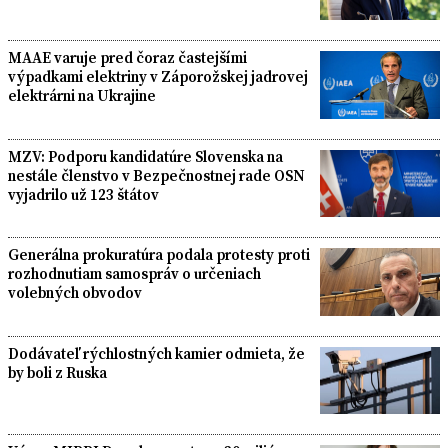
MAAE varuje pred čoraz častejšími
výpadkami elektriny v Záporožskej jadrovej
elektrárni na Ukrajine
MZV: Podporu kandidatúre Slovenska na
nestále členstvo v Bezpečnostnej rade OSN
vyjadrilo už 123 štátov
Generálna prokuratúra podala protesty proti
rozhodnutiam samospráv o určeniach
volebných obvodov
Dodávateľ rýchlostných kamier odmieta, že
by boli z Ruska