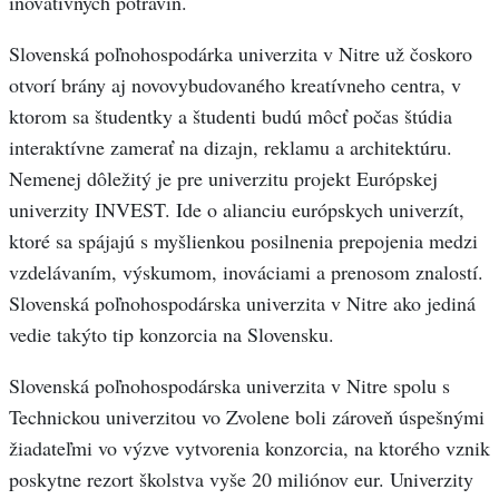
inovatívnych potravín.
Slovenská poľnohospodárka univerzita v Nitre už čoskoro
otvorí brány aj novovybudovaného kreatívneho centra, v
ktorom sa študentky a študenti budú môcť počas štúdia
interaktívne zamerať na dizajn, reklamu a architektúru.
Nemenej dôležitý je pre univerzitu projekt Európskej
univerzity INVEST. Ide o alianciu európskych univerzít,
ktoré sa spájajú s myšlienkou posilnenia prepojenia medzi
vzdelávaním, výskumom, inováciami a prenosom znalostí.
Slovenská poľnohospodárska univerzita v Nitre ako jediná
vedie takýto tip konzorcia na Slovensku.
Slovenská poľnohospodárska univerzita v Nitre spolu s
Technickou univerzitou vo Zvolene boli zároveň úspešnými
žiadateľmi vo výzve vytvorenia konzorcia, na ktorého vznik
poskytne rezort školstva vyše 20 miliónov eur. Univerzity