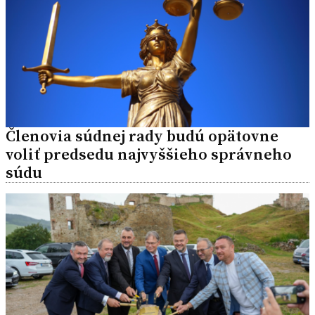
Členovia súdnej rady budú opätovne
voliť predsedu najvyššieho správneho
súdu