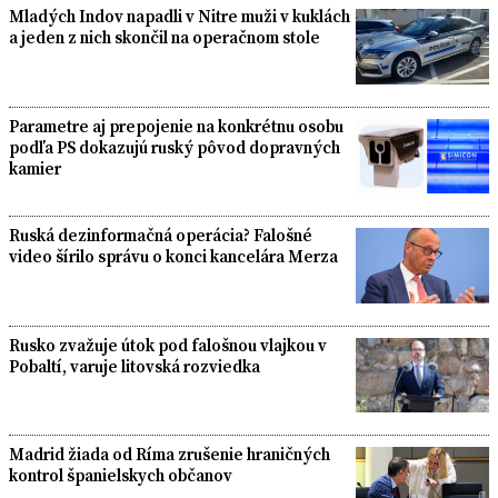
Mladých Indov napadli v Nitre muži v kuklách
a jeden z nich skončil na operačnom stole
Parametre aj prepojenie na konkrétnu osobu
podľa PS dokazujú ruský pôvod dopravných
kamier
Ruská dezinformačná operácia? Falošné
video šírilo správu o konci kancelára Merza
Rusko zvažuje útok pod falošnou vlajkou v
Pobaltí, varuje litovská rozviedka
Madrid žiada od Ríma zrušenie hraničných
kontrol španielskych občanov