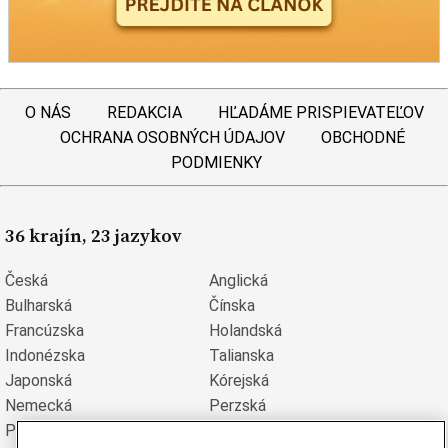
O NÁS
REDAKCIA
HĽADÁME PRISPIEVATEĽOV
OCHRANA OSOBNÝCH ÚDAJOV
OBCHODNÉ
PODMIENKY
36 krajín, 23 jazykov
Česká
Anglická
Bulharská
Čínska
Francúzska
Holandská
Indonézska
Talianska
Japonská
Kórejská
Nemecká
Perzská
Poľská
Portugalská