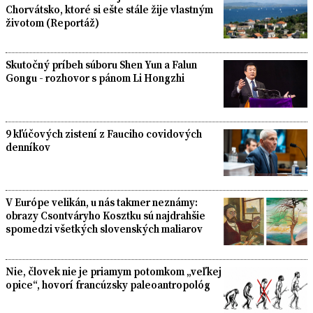
Chorvátsko, ktoré si ešte stále žije vlastným
životom (Reportáž)
Skutočný príbeh súboru Shen Yun a Falun
Gongu - rozhovor s pánom Li Hongzhi
9 kľúčových zistení z Fauciho covidových
denníkov
V Európe velikán, u nás takmer neznámy:
obrazy Csontváryho Kosztku sú najdrahšie
spomedzi všetkých slovenských maliarov
Nie, človek nie je priamym potomkom „veľkej
opice“, hovorí francúzsky paleoantropológ