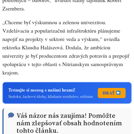
potrebných – odborov,“ uviedol štátny tajomník Róbert
Zsembera.
„Chceme byť výskumnou a zelenou univerzitou.
Vzdelávaciu a popularizačnú infraštruktúru plánujeme
napojiť na projekty v sektore veda a výskum,“ uviedla
rektorka Klaudia Halászová. Dodala, že ambíciou
univerzity je byť producentom zdravých potravín a prepojiť
spoluprácu v tejto oblasti s Nitrianskym samosprávnym
krajom.
Trénujte si mozog s našimi hrami!
HRAŤ
Sudoku, šachové úlohy, hľadanie rozdielov, solitaire
Váš názor nás zaujíma! Pomôžte
nám zlepšovať obsah hodnotením
tohto článku.