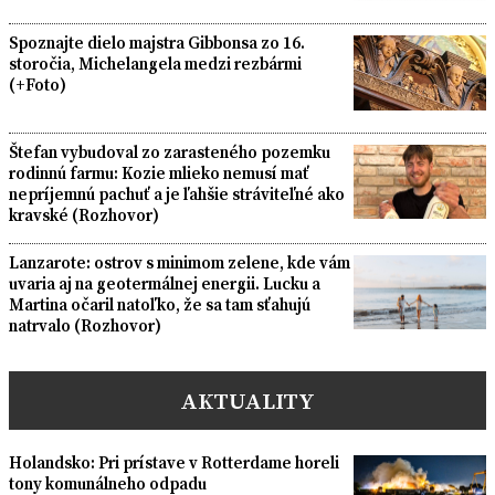
Spoznajte dielo majstra Gibbonsa zo 16.
storočia, Michelangela medzi rezbármi
(+Foto)
Štefan vybudoval zo zarasteného pozemku
rodinnú farmu: Kozie mlieko nemusí mať
nepríjemnú pachuť a je ľahšie stráviteľné ako
kravské (Rozhovor)
Lanzarote: ostrov s minimom zelene, kde vám
uvaria aj na geotermálnej energii. Lucku a
Martina očaril natoľko, že sa tam sťahujú
natrvalo (Rozhovor)
AKTUALITY
Holandsko: Pri prístave v Rotterdame horeli
tony komunálneho odpadu