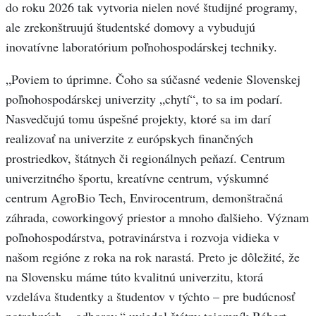
do roku 2026 tak vytvoria nielen nové študijné programy,
ale zrekonštruujú študentské domovy a vybudujú
inovatívne laboratórium poľnohospodárskej techniky.
„Poviem to úprimne. Čoho sa súčasné vedenie Slovenskej
poľnohospodárskej univerzity „chytí“, to sa im podarí.
Nasvedčujú tomu úspešné projekty, ktoré sa im darí
realizovať na univerzite z európskych finančných
prostriedkov, štátnych či regionálnych peňazí. Centrum
univerzitného športu, kreatívne centrum, výskumné
centrum AgroBio Tech, Envirocentrum, demonštračná
záhrada, coworkingový priestor a mnoho ďalšieho. Význam
poľnohospodárstva, potravinárstva i rozvoja vidieka v
našom regióne z roka na rok narastá. Preto je dôležité, že
na Slovensku máme túto kvalitnú univerzitu, ktorá
vzdeláva študentky a študentov v týchto – pre budúcnosť