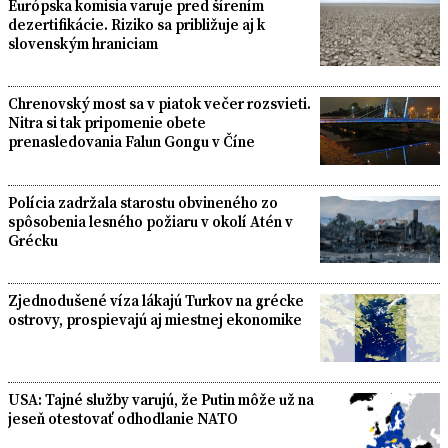
Európska komisia varuje pred šírením
dezertifikácie. Riziko sa približuje aj k
slovenským hraniciam
Chrenovský most sa v piatok večer rozsvieti.
Nitra si tak pripomenie obete
prenasledovania Falun Gongu v Číne
Polícia zadržala starostu obvineného zo
spôsobenia lesného požiaru v okolí Atén v
Grécku
Zjednodušené víza lákajú Turkov na grécke
ostrovy, prospievajú aj miestnej ekonomike
USA: Tajné služby varujú, že Putin môže už na
jeseň otestovať odhodlanie NATO