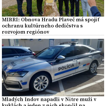
MIRRI: Obnova Hradu Plaveč má spojiť
ochranu kultúrneho dedičstva s
rozvojom regiónov
Mladých Indov napadli v Nitre muži v
kuklách a jeden z nich skončil na