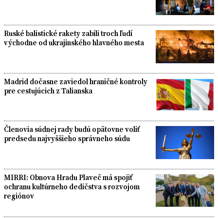
Ruské balistické rakety zabili troch ľudí
východne od ukrajinského hlavného mesta
Madrid dočasne zaviedol hraničné kontroly
pre cestujúcich z Talianska
Členovia súdnej rady budú opätovne voliť
predsedu najvyššieho správneho súdu
MIRRI: Obnova Hradu Plaveč má spojiť
ochranu kultúrneho dedičstva s rozvojom
regiónov