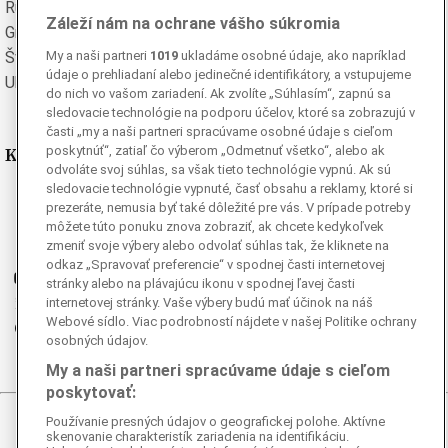
Rumunská
Ruská
Záleží nám na ochrane vášho súkromia
Grécka
Španielska
My a naši partneri
1019
ukladáme osobné údaje, ako napríklad
Švédska
Turecká
údaje o prehliadaní alebo jedinečné identifikátory, a vstupujeme
Ukrajinská
Vietnamská
do nich vo vašom zariadení. Ak zvolíte „Súhlasím“, zapnú sa
sledovacie technológie na podporu účelov, ktoré sa zobrazujú v
časti „my a naši partneri spracúvame osobné údaje s cieľom
Kde nás nájdete
poskytnúť“, zatiaľ čo výberom „Odmetnuť všetko“, alebo ak
odvoláte svoj súhlas, sa však tieto technológie vypnú. Ak sú
sledovacie technológie vypnuté, časť obsahu a reklamy, ktoré si
Facebook
prezeráte, nemusia byť také dôležité pre vás. V prípade potreby
Instagram
môžete túto ponuku znova zobraziť, ak chcete kedykoľvek
zmeniť svoje výbery alebo odvolať súhlas tak, že kliknete na
G
Ganjing
odkaz „Spravovať preferencie“ v spodnej časti internetovej
Youtube
stránky alebo na plávajúcu ikonu v spodnej ľavej časti
Twitter
internetovej stránky. Vaše výbery budú mať účinok na náš
Webové sídlo. Viac podrobností nájdete v našej Politike ochrany
Telegram
osobných údajov.
RSS
My a naši partneri spracúvame údaje s cieľom
poskytovať:
Používanie presných údajov o geografickej polohe. Aktívne
© 2026 Epoch Times Slovensko
skenovanie charakteristík zariadenia na identifikáciu.