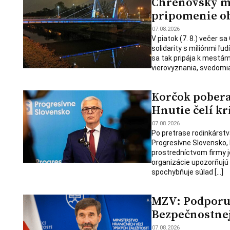
Chrenovský mos
pripomenie ob
07.08.2026
V piatok (7. 8.) večer s
solidarity s miliónmi ľu
sa tak pripája k mestám
vierovyznania, svedomia
Korčok pobera
Hnutie čelí kr
07.08.2026
Po pretrase rodinkárstv
Progresívne Slovensko,
prostredníctvom firmy j
organizácie upozorňujú
spochybňuje súlad […]
MZV: Podporu 
Bezpečnostnej 
07.08.2026