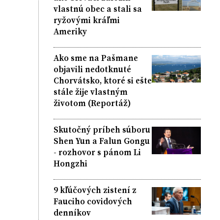
vlastnú obec a stali sa
ryžovými kráľmi
Ameriky
Ako sme na Pašmane
objavili nedotknuté
Chorvátsko, ktoré si ešte
stále žije vlastným
životom (Reportáž)
Skutočný príbeh súboru
Shen Yun a Falun Gongu
- rozhovor s pánom Li
Hongzhi
9 kľúčových zistení z
Fauciho covidových
denníkov