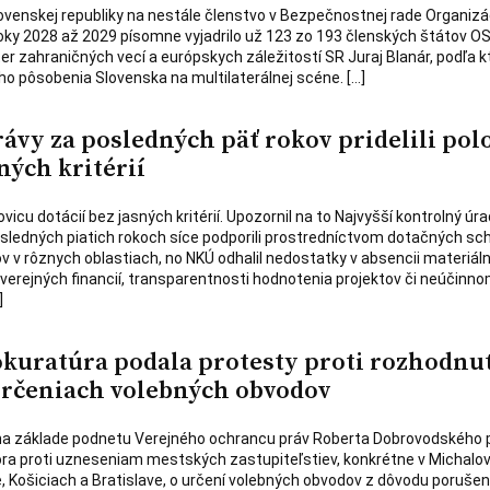
venskej republiky na nestále členstvo v Bezpečnostnej rade Organizá
ky 2028 až 2029 písomne vyjadrilo už 123 zo 193 členských štátov OS
er zahraničných vecí a európskych záležitostí SR Juraj Blanár, podľa 
ho pôsobenia Slovenska na multilaterálnej scéne. […]
vy za posledných päť rokov pridelili pol
ných kritérií
vicu dotácií bez jasných kritérií. Upozornil na to Najvyšší kontrolný úra
sledných piatich rokoch síce podporili prostredníctvom dotačných s
ov v rôznych oblastiach, no NKÚ odhalil nedostatky v absencii materiál
e verejných financií, transparentnosti hodnotenia projektov či neúčinn
]
kuratúra podala protesty proti rozhodnu
rčeniach volebných obvodov
na základe podnetu Verejného ochrancu práv Roberta Dobrovodského 
ra proti uzneseniam mestských zastupiteľstiev, konkrétne v Michalov
 Košiciach a Bratislave, o určení volebných obvodov z dôvodu porušen