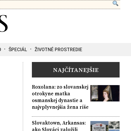
O
ŠPECIÁL
ŽIVOTNÉ PROSTREDIE
NAJČÍTANEJŠIE
Roxolana: zo slovanskej
otrokyne matka
osmanskej dynastie a
najvplyvnejšia žena ríše
Slovaktown, Arkansas:
ako Slováci založili