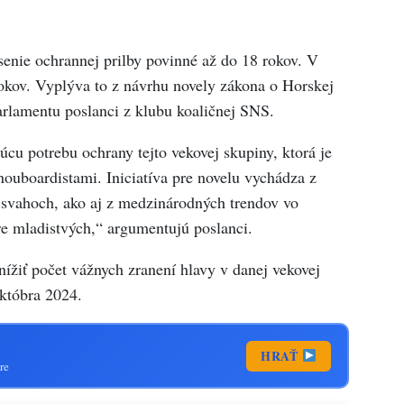
senie ochrannej prilby povinné až do 18 rokov. V
 rokov. Vyplýva to z návrhu novely zákona o Horskej
parlamentu poslanci z klubu koaličnej SNS.
túcu potrebu ochrany tejto vekovej skupiny, ktorá je
ouboardistami. Iniciatíva pre novelu vychádza z
 svahoch, ako aj z medzinárodných trendov vo
e mladistvých,“ argumentujú poslanci.
ížiť počet vážnych zranení hlavy v danej vekovej
októbra 2024.
HRAŤ
re