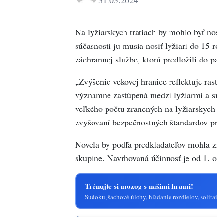
31.03.2024
Na lyžiarskych tratiach by mohlo byť no
súčasnosti ju musia nosiť lyžiari do 15
záchrannej službe, ktorú predložili do 
„Zvýšenie vekovej hranice reflektuje ras
významne zastúpená medzi lyžiarmi a sn
veľkého počtu zranených na lyžiarskych
zvyšovaní bezpečnostných štandardov pr
Novela by podľa predkladateľov mohla zn
skupine. Navrhovaná účinnosť je od 1. 
Trénujte si mozog s našimi hrami!
Sudoku, šachové úlohy, hľadanie rozdielov, solitai