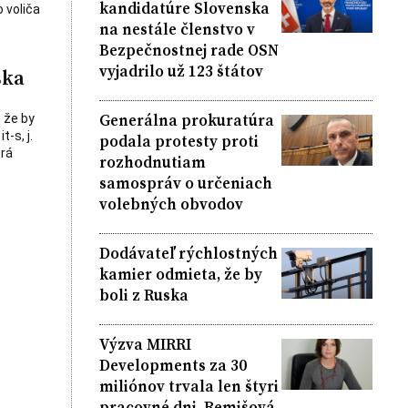
kandidatúre Slovenska
 voliča
na nestále členstvo v
Bezpečnostnej rade OSN
vyjadrilo už 123 štátov
ska
Generálna prokuratúra
 že by
-s, j.
podala protesty proti
orá
rozhodnutiam
samospráv o určeniach
volebných obvodov
Dodávateľ rýchlostných
kamier odmieta, že by
boli z Ruska
Výzva MIRRI
Developments za 30
miliónov trvala len štyri
pracovné dni, Remišová