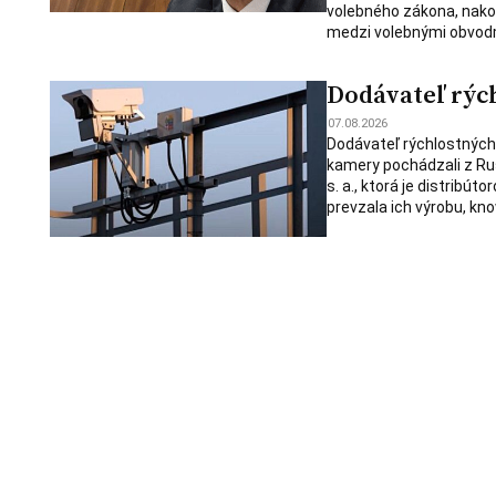
volebného zákona, nakoľ
medzi volebnými obvodm
Dodávateľ rýc
07.08.2026
Dodávateľ rýchlostných k
kamery pochádzali z Rus
s. a., ktorá je distrib
prevzala ich výrobu, k