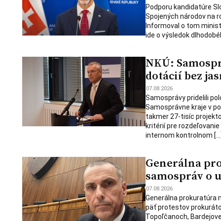
Podporu kandidatúre Slo
Spojených národov na ro
Informoval o tom minist
ide o výsledok dlhodobé
NKÚ: Samosprá
dotácií bez jas
07.08.2026
Samosprávy pridelili polo
Samosprávne kraje v po
takmer 27-tisíc projekt
kritérií pre rozdeľovani
internom kontrolnom […
Generálna pro
samospráv o u
07.08.2026
Generálna prokuratúra 
päť protestov prokuráto
Topoľčanoch, Bardejove,