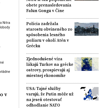
k
obete prenasledovania
Falun Gongu v Číne
Polícia zadržala
o Nitra
slobody
starostu obvineného zo
spôsobenia lesného
požiaru v okolí Atén v
.
Grécku
Zjednodušené víza
čné
lákajú Turkov na grécke
ostrovy, prospievajú aj
ovládne
miestnej ekonomike
USA: Tajné služby
o v
varujú, že Putin môže už
na jeseň otestovať
odhodlanie NATO