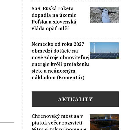
SaS: Ruská raketa
dopadla na územie
Poľska a slovenská
vláda opäť mlčí
Nemecko od roku 2027
obmedzí dotácie na
nové zdroje obnoviteľnej
energie kvôli preťaženiu
siete a neúnosným
nákladom (Komentár)
AKTUALITY
Chrenovský most sa v
piatok večer rozsvieti.
Nitra si tak pripomenie