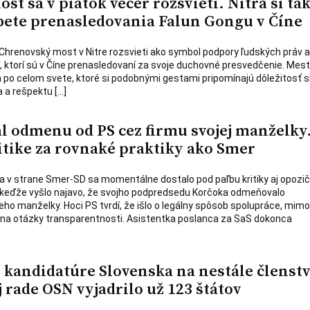
t sa v piatok večer rozsvieti. Nitra si ta
ete prenasledovania Falun Gongu v Číne
a Chrenovský most v Nitre rozsvieti ako symbol podpory ľudských práv a
dí, ktorí sú v Číne prenasledovaní za svoje duchovné presvedčenie. Mest
 po celom svete, ktoré si podobnými gestami pripomínajú dôležitosť 
 a rešpektu […]
l odmenu od PS cez firmu svojej manželky
itike za rovnaké praktiky ako Smer
a v strane Smer-SD sa momentálne dostalo pod paľbu kritiky aj opozi
 keďže vyšlo najavo, že svojho podpredsedu Korčoka odmeňovalo
eho manželky. Hoci PS tvrdí, že išlo o legálny spôsob spolupráce, mim
 na otázky transparentnosti. Asistentka poslanca za SaS dokonca
kandidatúre Slovenska na nestále členstv
rade OSN vyjadrilo už 123 štátov