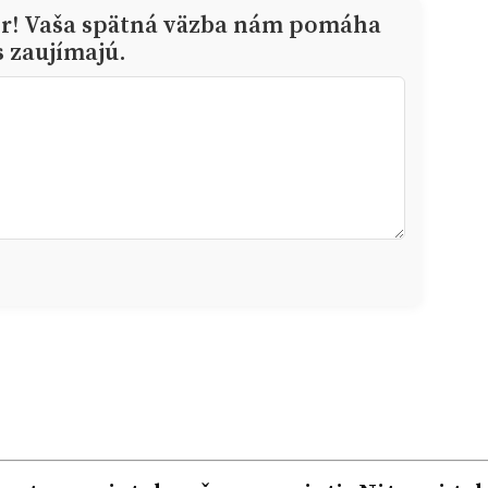
or! Vaša spätná väzba nám pomáha
s zaujímajú.