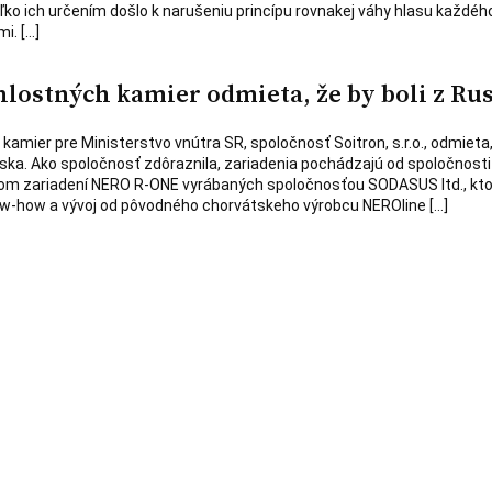
ko ich určením došlo k narušeniu princípu rovnakej váhy hlasu každého
i. […]
hlostných kamier odmieta, že by boli z Ru
amier pre Ministerstvo vnútra SR, spoločnosť Soitron, s.r.o., odmieta,
ka. Ako spoločnosť zdôraznila, zariadenia pochádzajú od spoločnosti it
útorom zariadení NERO R-ONE vyrábaných spoločnosťou SODASUS ltd., kt
now-how a vývoj od pôvodného chorvátskeho výrobcu NEROline […]