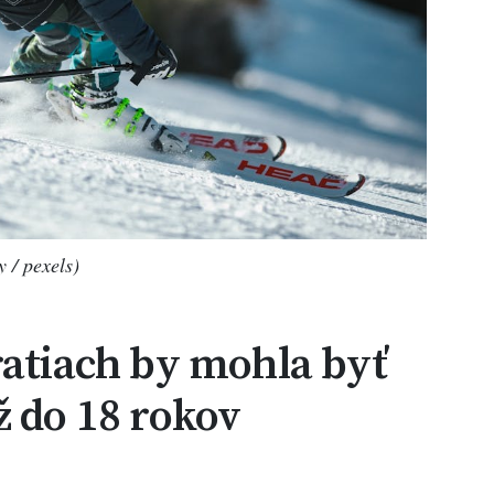
y / pexels)
ratiach by mohla byť
ž do 18 rokov