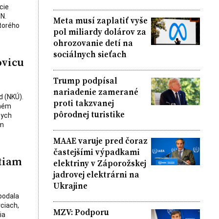
cie
N.
Meta musí zaplatiť vyše
ktorého
pol miliardy dolárov za
ohrozovanie detí na
sociálnych sieťach
ovicu
Trump podpísal
nariadenie zamerané
d (NKÚ).
proti takzvanej
chém
pôrodnej turistike
nych
om
MAAE varuje pred čoraz
častejšími výpadkami
tiam
elektriny v Záporožskej
jadrovej elektrárni na
Ukrajine
podala
ciach,
MZV: Podporu
ia