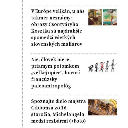
V Európe velikán, u nás
takmer neznámy:
obrazy Csontváryho
Kosztku sú najdrahšie
spomedzi všetkých
slovenských maliarov
Nie, človek nie je
priamym potomkom
„veľkej opice“, hovorí
francúzsky
paleoantropológ
Spoznajte dielo majstra
Gibbonsa zo 16.
storočia, Michelangela
medzi rezbármi (+Foto)