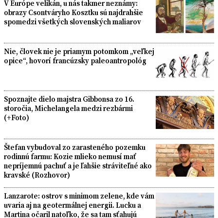
V Európe velikán, u nás takmer neznámy:
obrazy Csontváryho Kosztku sú najdrahšie
spomedzi všetkých slovenských maliarov
Nie, človek nie je priamym potomkom „veľkej
opice“, hovorí francúzsky paleoantropológ
Spoznajte dielo majstra Gibbonsa zo 16.
storočia, Michelangela medzi rezbármi
(+Foto)
Štefan vybudoval zo zarasteného pozemku
rodinnú farmu: Kozie mlieko nemusí mať
nepríjemnú pachuť a je ľahšie stráviteľné ako
kravské (Rozhovor)
Lanzarote: ostrov s minimom zelene, kde vám
uvaria aj na geotermálnej energii. Lucku a
Martina očaril natoľko, že sa tam sťahujú