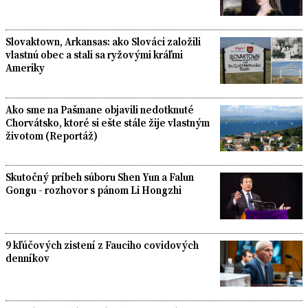
Slovaktown, Arkansas: ako Slováci založili
vlastnú obec a stali sa ryžovými kráľmi
Ameriky
Ako sme na Pašmane objavili nedotknuté
Chorvátsko, ktoré si ešte stále žije vlastným
životom (Reportáž)
Skutočný príbeh súboru Shen Yun a Falun
Gongu - rozhovor s pánom Li Hongzhi
9 kľúčových zistení z Fauciho covidových
denníkov