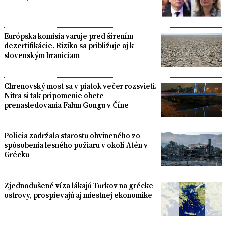
Európska komisia varuje pred šírením
dezertifikácie. Riziko sa približuje aj k
slovenským hraniciam
Chrenovský most sa v piatok večer rozsvieti.
Nitra si tak pripomenie obete
prenasledovania Falun Gongu v Číne
Polícia zadržala starostu obvineného zo
spôsobenia lesného požiaru v okolí Atén v
Grécku
Zjednodušené víza lákajú Turkov na grécke
ostrovy, prospievajú aj miestnej ekonomike