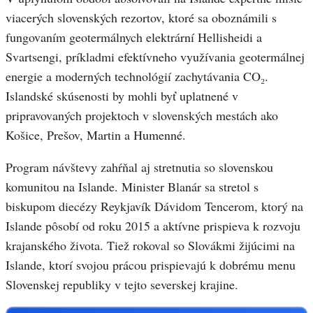
viacerých slovenských rezortov, ktoré sa oboznámili s
fungovaním geotermálnych elektrární Hellisheidi a
Svartsengi, príkladmi efektívneho využívania geotermálnej
energie a moderných technológií zachytávania CO₂.
Islandské skúsenosti by mohli byť uplatnené v
pripravovaných projektoch v slovenských mestách ako
Košice, Prešov, Martin a Humenné.
Program návštevy zahŕňal aj stretnutia so slovenskou
komunitou na Islande. Minister Blanár sa stretol s
biskupom diecézy Reykjavík Dávidom Tencerom, ktorý na
Islande pôsobí od roku 2015 a aktívne prispieva k rozvoju
krajanského života. Tiež rokoval so Slovákmi žijúcimi na
Islande, ktorí svojou prácou prispievajú k dobrému menu
Slovenskej republiky v tejto severskej krajine.