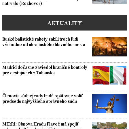
natrvalo (Rozhovor)
AKTUALITY
Ruské balistické rakety zabili troch ľudí
východne od ukrajinského hlavného mesta
Madrid dočasne zaviedol hraničné kontroly
pre cestujúcich z Talianska
Členovia súdnej rady budú opätovne voliť
predsedu najvyššieho správneho súdu
MIRRI: Obnova Hradu Plaveč má spojiť