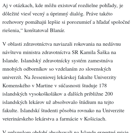
Aj v otázkach, kde môžu existovať rozdielne pohľady, je
dôležité viesť vecný a úprimný dialóg. Práve takéto
rozhovory pomáhajú lepšie si porozumieť a hľadať spoločné
riešenia,“ konštatoval Blanár.
V oblasti zdravotníctva naviazali rokovania na nedávnu
návštevu ministra zdravotníctva SR Kamila Šaška na
Islande. Islandský zdravotnícky systém zamestnáva
mnohých odborníkov so vzdelaním zo slovenských
univerzít. Na Jesseniovej lekárskej fakulte Univerzity
Komenského v Martine v súčasnosti študuje 178
islandských vysokoškolákov a ďalších približne 200
islandských lekárov už absolvovalo štúdium na tejto
fakulte. Islandskí študenti pôsobia rovnako na Univerzite
veterinárskeho lekárstva a farmácie v Košiciach.
V uplynulom období absolvovali na Islande expertné misie