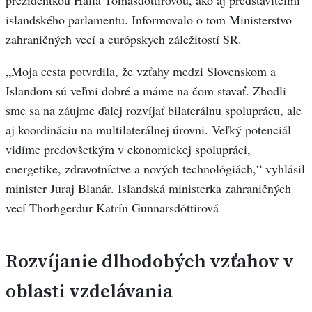
prezidentkou Halla Tómasdóttirovou, ako aj predstaviteľmi
islandského parlamentu. Informovalo o tom Ministerstvo
zahraničných vecí a európskych záležitostí SR.
„Moja cesta potvrdila, že vzťahy medzi Slovenskom a
Islandom sú veľmi dobré a máme na čom stavať. Zhodli
sme sa na záujme ďalej rozvíjať bilaterálnu spoluprácu, ale
aj koordináciu na multilaterálnej úrovni. Veľký potenciál
vidíme predovšetkým v ekonomickej spolupráci,
energetike, zdravotníctve a nových technológiách,“ vyhlásil
minister Juraj Blanár. Islandská ministerka zahraničných
vecí Thorhgerdur Katrín Gunnarsdóttirová
Rozvíjanie dlhodobých vzťahov v
oblasti vzdelávania