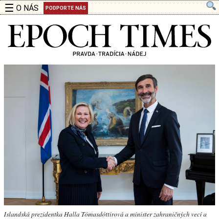
☰
O NÁS
PODPORTE NÁS
Islandská prezidentka Halla Tómasdóttirová a minister zahraničných vecí a