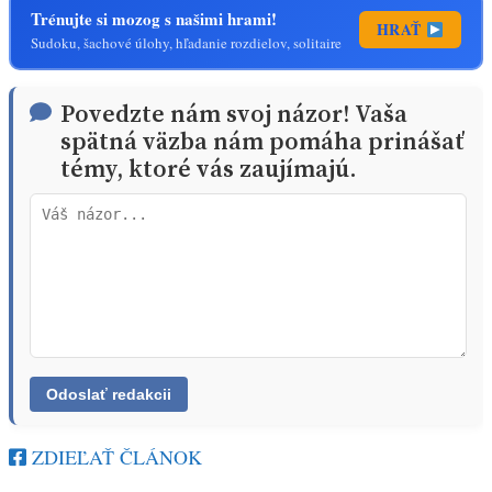
Trénujte si mozog s našimi hrami!
HRAŤ
Sudoku, šachové úlohy, hľadanie rozdielov, solitaire
Povedzte nám svoj názor! Vaša
spätná väzba nám pomáha prinášať
témy, ktoré vás zaujímajú.
ZDIEĽAŤ ČLÁNOK