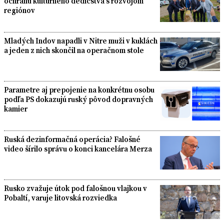
ochranu kultúrneho dedičstva s rozvojom
regiónov
Mladých Indov napadli v Nitre muži v kuklách
a jeden z nich skončil na operačnom stole
Parametre aj prepojenie na konkrétnu osobu
podľa PS dokazujú ruský pôvod dopravných
kamier
Ruská dezinformačná operácia? Falošné
video šírilo správu o konci kancelára Merza
Rusko zvažuje útok pod falošnou vlajkou v
Pobaltí, varuje litovská rozviedka