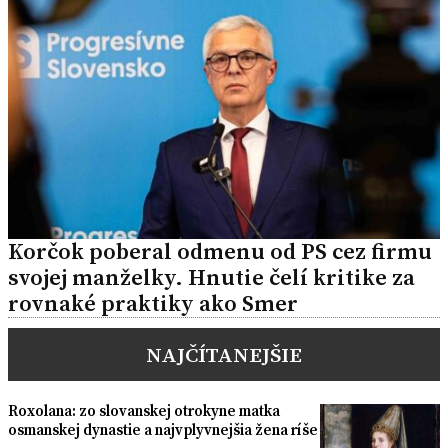
Korčok poberal odmenu od PS cez firmu
svojej manželky. Hnutie čelí kritike za
rovnaké praktiky ako Smer
NAJČÍTANEJŠIE
Roxolana: zo slovanskej otrokyne matka
osmanskej dynastie a najvplyvnejšia žena ríše