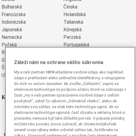
Bulharská
Čínska
Francúzska
Holandská
Indonézska
Talianska
Japonská
Kórejská
Nemecká
Perzská
Poľská
Portugalská
Rumunská
Ruská
Grécka
Španielska
Záleží nám na ochrane vášho súkromia
Švédska
Turecká
My a naši partneri
1019
ukladáme osobné údaje, ako napríklad
Ukrajinská
Vietnamská
údaje o prehliadaní alebo jedinečné identifikátory, a vstupujeme
do nich vo vašom zariadení. Ak zvolíte „Súhlasím“, zapnú sa
sledovacie technológie na podporu účelov, ktoré sa zobrazujú v
časti „my a naši partneri spracúvame osobné údaje s cieľom
Kde nás nájdete
poskytnúť“, zatiaľ čo výberom „Odmetnuť všetko“, alebo ak
odvoláte svoj súhlas, sa však tieto technológie vypnú. Ak sú
Facebook
sledovacie technológie vypnuté, časť obsahu a reklamy, ktoré si
Instagram
prezeráte, nemusia byť také dôležité pre vás. V prípade potreby
môžete túto ponuku znova zobraziť, ak chcete kedykoľvek
G
Ganjing
zmeniť svoje výbery alebo odvolať súhlas tak, že kliknete na
Youtube
odkaz „Spravovať preferencie“ v spodnej časti internetovej