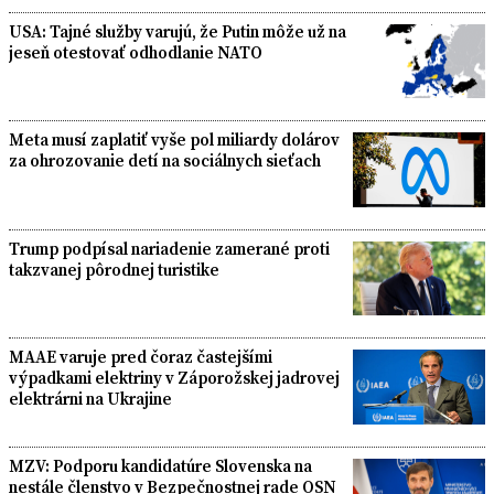
USA: Tajné služby varujú, že Putin môže už na
jeseň otestovať odhodlanie NATO
Meta musí zaplatiť vyše pol miliardy dolárov
za ohrozovanie detí na sociálnych sieťach
Trump podpísal nariadenie zamerané proti
takzvanej pôrodnej turistike
MAAE varuje pred čoraz častejšími
výpadkami elektriny v Záporožskej jadrovej
elektrárni na Ukrajine
MZV: Podporu kandidatúre Slovenska na
nestále členstvo v Bezpečnostnej rade OSN