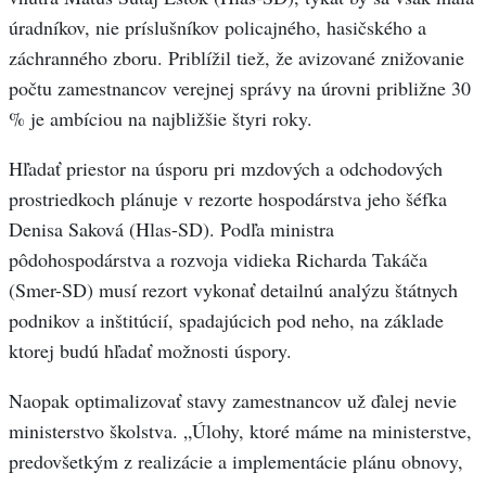
úradníkov, nie príslušníkov policajného, hasičského a
záchranného zboru. Priblížil tiež, že avizované znižovanie
počtu zamestnancov verejnej správy na úrovni približne 30
% je ambíciou na najbližšie štyri roky.
Hľadať priestor na úsporu pri mzdových a odchodových
prostriedkoch plánuje v rezorte hospodárstva jeho šéfka
Denisa Saková (Hlas-SD). Podľa ministra
pôdohospodárstva a rozvoja vidieka Richarda Takáča
(Smer-SD) musí rezort vykonať detailnú analýzu štátnych
podnikov a inštitúcií, spadajúcich pod neho, na základe
ktorej budú hľadať možnosti úspory.
Naopak optimalizovať stavy zamestnancov už ďalej nevie
ministerstvo školstva. „Úlohy, ktoré máme na ministerstve,
predovšetkým z realizácie a implementácie plánu obnovy,