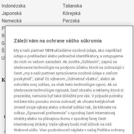
Indonézska
Talianska
Japonská
Kórejská
Nemecká
Perzská
Poľská
Portugalská
Rumunská
Ruská
Záleží nám na ochrane vášho súkromia
Grécka
Španielska
Švédska
Turecká
My a naši partneri
1019
ukladáme osobné údaje, ako napríklad
údaje o prehliadaní alebo jedinečné identifikátory, a vstupujeme
Ukrajinská
Vietnamská
do nich vo vašom zariadení. Ak zvolíte „Súhlasím“, zapnú sa
sledovacie technológie na podporu účelov, ktoré sa zobrazujú v
časti „my a naši partneri spracúvame osobné údaje s cieľom
Kde nás nájdete
poskytnúť“, zatiaľ čo výberom „Odmetnuť všetko“, alebo ak
odvoláte svoj súhlas, sa však tieto technológie vypnú. Ak sú
sledovacie technológie vypnuté, časť obsahu a reklamy, ktoré si
Facebook
prezeráte, nemusia byť také dôležité pre vás. V prípade potreby
Instagram
môžete túto ponuku znova zobraziť, ak chcete kedykoľvek
zmeniť svoje výbery alebo odvolať súhlas tak, že kliknete na
G
Ganjing
odkaz „Spravovať preferencie“ v spodnej časti internetovej
Youtube
stránky alebo na plávajúcu ikonu v spodnej ľavej časti
Twitter
internetovej stránky. Vaše výbery budú mať účinok na náš
Webové sídlo. Viac podrobností nájdete v našej Politike ochrany
Telegram