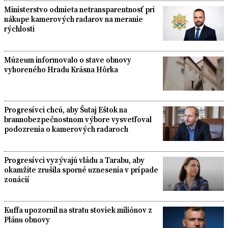
Ministerstvo odmieta netransparentnosť pri
nákupe kamerových radarov na meranie
rýchlosti
Múzeum informovalo o stave obnovy
vyhoreného Hradu Krásna Hôrka
Progresívci chcú, aby Šutaj Eštok na
brannobezpečnostnom výbore vysvetľoval
podozrenia o kamerových radaroch
Progresívci vyzývajú vládu a Tarabu, aby
okamžite zrušila sporné uznesenia v prípade
zonácií
Kuffa upozornil na stratu stoviek miliónov z
Plánu obnovy