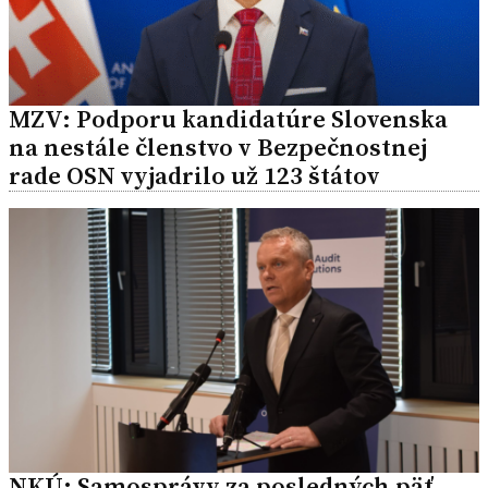
MZV: Podporu kandidatúre Slovenska
na nestále členstvo v Bezpečnostnej
rade OSN vyjadrilo už 123 štátov
NKÚ: Samosprávy za posledných päť