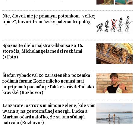
Nie, človek nie je priamym potomkom „veľkej
opice“, hovorí francúzsky paleoantropológ
Spoznajte dielo majstra Gibbonsa zo 16.
storočia, Michelangela medzi rezbármi
(+Foto)
Štefan vybudoval zo zarasteného pozemku
rodinnú farmu: Kozie mlieko nemusí mať
nepríjemnú pachuť a je ľahšie stráviteľné ako
kravské (Rozhovor)
Lanzarote: ostrov s minimom zelene, kde vám
uvaria aj na geotermálnej energii. Lucku a
Martina očaril natoľko, že sa tam sťahujú
natrvalo (Rozhovor)