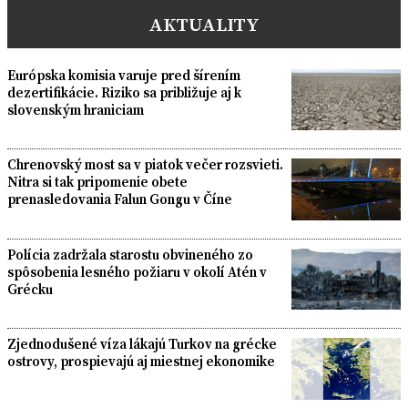
AKTUALITY
Európska komisia varuje pred šírením
dezertifikácie. Riziko sa približuje aj k
slovenským hraniciam
Chrenovský most sa v piatok večer rozsvieti.
Nitra si tak pripomenie obete
prenasledovania Falun Gongu v Číne
Polícia zadržala starostu obvineného zo
spôsobenia lesného požiaru v okolí Atén v
Grécku
Zjednodušené víza lákajú Turkov na grécke
ostrovy, prospievajú aj miestnej ekonomike