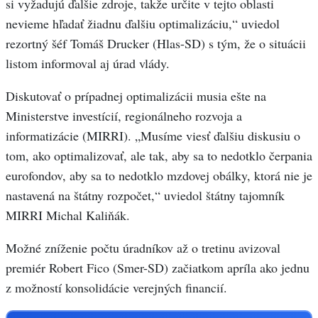
si vyžadujú ďalšie zdroje, takže určite v tejto oblasti
nevieme hľadať žiadnu ďalšiu optimalizáciu,“ uviedol
rezortný šéf Tomáš Drucker (Hlas-SD) s tým, že o situácii
listom informoval aj úrad vlády.
Diskutovať o prípadnej optimalizácii musia ešte na
Ministerstve investícií, regionálneho rozvoja a
informatizácie (MIRRI). „Musíme viesť ďalšiu diskusiu o
tom, ako optimalizovať, ale tak, aby sa to nedotklo čerpania
eurofondov, aby sa to nedotklo mzdovej obálky, ktorá nie je
nastavená na štátny rozpočet,“ uviedol štátny tajomník
MIRRI Michal Kaliňák.
Možné zníženie počtu úradníkov až o tretinu avizoval
premiér Robert Fico (Smer-SD) začiatkom apríla ako jednu
z možností konsolidácie verejných financií.