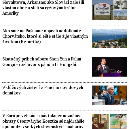
Slovaktown, Arkansas: ako Slováci založili
vlastnú obec a stali sa ryžovými kráľmi
Ameriky
Ako sme na Pašmane objavili nedotknuté
Chorvátsko, ktoré si ešte stále žije vlastným
životom (Reportáž)
Skutočný príbeh súboru Shen Yun a Falun
Gongu - rozhovor s pánom Li Hongzhi
9 kľúčových zistení z Fauciho covidových
denníkov
V Európe velikán, u nás takmer neznámy:
obrazy Csontváryho Kosztku sú najdrahšie
spomedzi všetkých slovenských maliarov