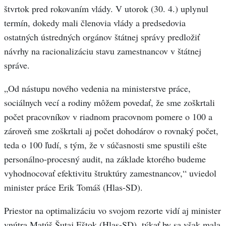
štvrtok pred rokovaním vlády. V utorok (30. 4.) uplynul
termín, dokedy mali členovia vlády a predsedovia
ostatných ústredných orgánov štátnej správy predložiť
návrhy na racionalizáciu stavu zamestnancov v štátnej
správe.
„Od nástupu nového vedenia na ministerstve práce,
sociálnych vecí a rodiny môžem povedať, že sme zoškrtali
počet pracovníkov v riadnom pracovnom pomere o 100 a
zároveň sme zoškrtali aj počet dohodárov o rovnaký počet,
teda o 100 ľudí, s tým, že v súčasnosti sme spustili ešte
personálno-procesný audit, na základe ktorého budeme
vyhodnocovať efektivitu štruktúry zamestnancov,“ uviedol
minister práce Erik Tomáš (Hlas-SD).
Priestor na optimalizáciu vo svojom rezorte vidí aj minister
vnútra Matúš Šutaj Eštok (Hlas-SD), týkať by sa však mala