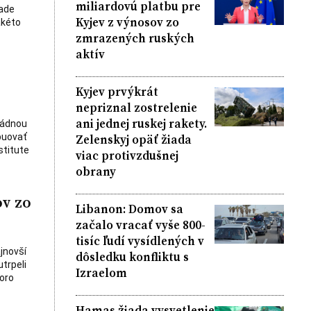
miliardovú platbu pre
pade
Kyjev z výnosov zo
akéto
zmrazených ruských
aktív
Kyjev prvýkrát
nepriznal zostrelenie
ani jednej ruskej rakety.
ládnou
Zelenskyj opäť žiada
buovať
stitute
viac protivzdušnej
obrany
ov zo
Libanon: Domov sa
začalo vracať vyše 800-
tisíc ľudí vysídlených v
jnovší
dôsledku konfliktu s
trpeli
Izraelom
oro
Hamas žiada vysvetlenie