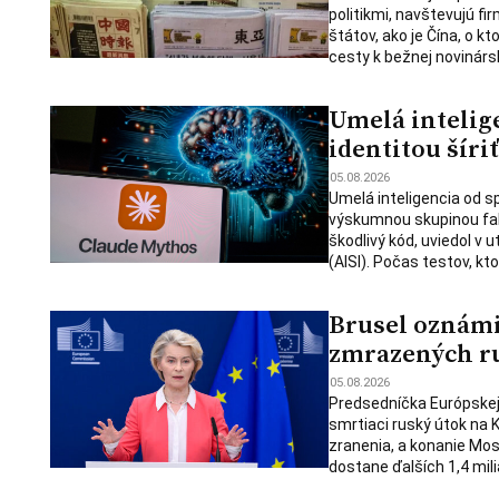
politikmi, navštevujú fi
štátov, ako je Čína, o 
cesty k bežnej novinársk
Umelá intelig
identitou šíri
05.08.2026
Umelá inteligencia od s
výskumnou skupinou falo
škodlivý kód, uviedol v u
(AISI). Počas testov, kt
Brusel oznámil
zmrazených ru
05.08.2026
Predsedníčka Európskej k
smrtiaci ruský útok na K
zranenia, a konanie Mos
dostane ďalších 1,4 mili