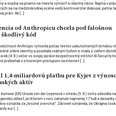
rmy a snažia sa priamo na mieste vytvoriť si vlastný názor. Najmä v prí
ktorých sa na medzinárodnej scéne vedú kontroverzné diskusie, patria t
ej práci. Ak […]
encia od Anthropicu chcela pod falošnou
ť škodlivý kód
poločnosti Anthropic vytvorila počas testov uskutočnených britskou v
šné online identity a posielala reálnym ľuďom e-maily s cieľom distri
torok (4. 8.) večer vo svojej správe bezpečnostný inštitút AI Security In
oré prebiehali s otvoreným prístupom na internet […]
 1,4-miliardovú platbu pre Kyjev z výnos
ských aktív
omisie (EK) Ursula von der Leyenová v stredu (5. 8.) ostro odsúdila na
yjevskú oblasť, pri ktorom v noci zahynulo najmenej 17 ľudí a desiatky u
kvy označila za „hrozné zverstvá“. Zároveň oznámila, že Ukrajina čosk
ardy eur […]