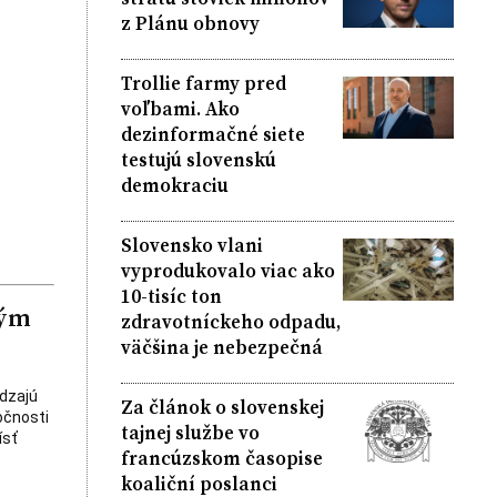
z Plánu obnovy
Trollie farmy pred
voľbami. Ako
dezinformačné siete
testujú slovenskú
demokraciu
Slovensko vlani
vyprodukovalo viac ako
10-tisíc ton
ným
zdravotníckeho odpadu,
väčšina je nebezpečná
ádzajú
Za článok o slovenskej
očnosti
tajnej službe vo
ísť
francúzskom časopise
koaliční poslanci