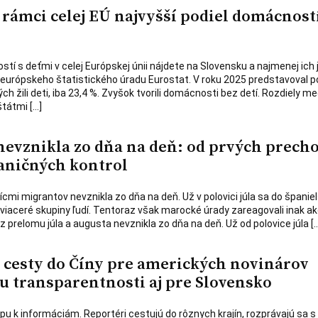
 rámci celej EÚ najvyšší podiel domácností
tí s deťmi v celej Európskej únii nájdete na Slovensku a najmenej ich 
v európskeho štatistického úradu Eurostat. V roku 2025 predstavoval p
ch žili deti, iba 23,4 %. Zvyšok tvorili domácnosti bez detí. Rozdiely me
štátmi […]
 nevznikla zo dňa na deň: od prvých prech
aničných kontrol
ícmi migrantov nevznikla zo dňa na deň. Už v polovici júla sa do španiel
 viaceré skupiny ľudí. Tentoraz však marocké úrady zareagovali inak ak
 z prelomu júla a augusta nevznikla zo dňa na deň. Už od polovice júla [
cesty do Číny pre amerických novinárov
u transparentnosti aj pre Slovensko
tupu k informáciám. Reportéri cestujú do rôznych krajín, rozprávajú sa s