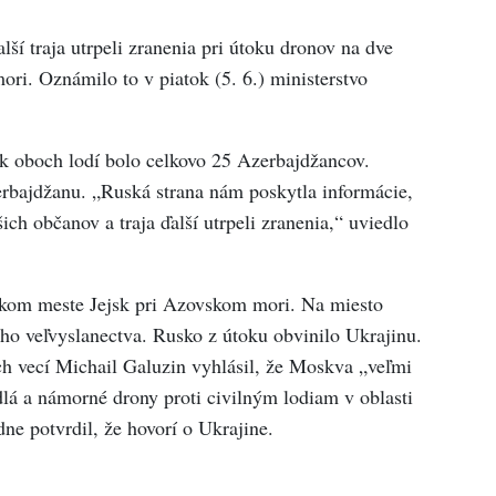
ší traja utrpeli zranenia pri útoku dronov na dve
ri. Oznámilo to v piatok (5. 6.) ministerstvo
k oboch lodí bolo celkovo 25 Azerbajdžancov.
zerbajdžanu. „Ruská strana nám poskytla informácie,
ich občanov a traja ďalší utrpeli zranenia,“ uviedlo
skom meste Jejsk pri Azovskom mori. Na miesto
ého veľvyslanectva. Rusko z útoku obvinilo Ukrajinu.
h vecí Michail Galuzin vyhlásil, že Moskva „veľmi
dlá a námorné drony proti civilným lodiam v oblasti
e potvrdil, že hovorí o Ukrajine.