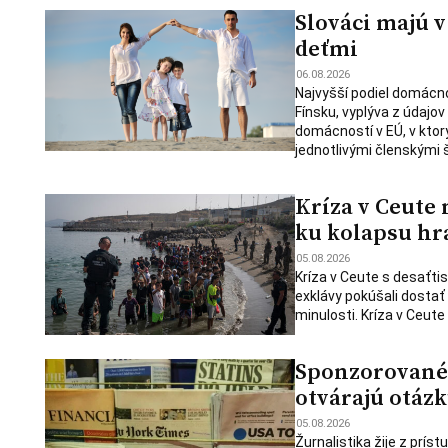
Slováci majú v
deťmi
06.08.2026
Najvyšší podiel domácnos
Fínsku, vyplýva z údajo
domácností v EÚ, v ktorý
jednotlivými členskými 
Kríza v Ceute
ku kolapsu hr
05.08.2026
Kríza v Ceute s desaťtis
exklávy pokúšali dostať
minulosti. Kríza v Ceute
Sponzorované 
otvárajú otázk
05.08.2026
Žurnalistika žije z prís