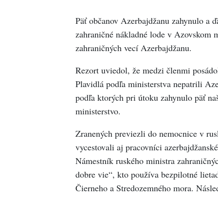
Päť občanov Azerbajdžanu zahynulo a ďal
zahraničné nákladné lode v Azovskom mo
zahraničných vecí Azerbajdžanu.
Rezort uviedol, že medzi členmi posádo
Plavidlá podľa ministerstva nepatrili A
podľa ktorých pri útoku zahynulo päť naš
ministerstvo.
Zranených previezli do nemocnice v ru
vycestovali aj pracovníci azerbajdžansk
Námestník ruského ministra zahraničnýc
dobre vie“, kto používa bezpilotné lieta
Čierneho a Stredozemného mora. Následn