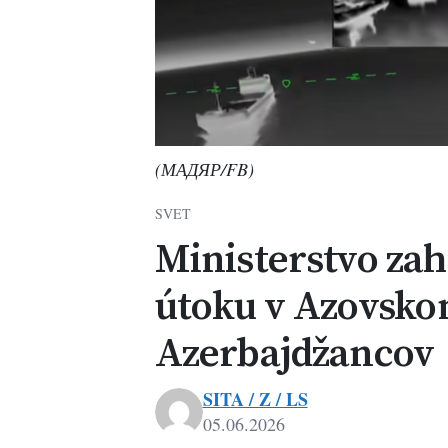
(МАДЯР/FB)
SVET
Ministerstvo zah
útoku v Azovsko
Azerbajdžancov
SITA / Z / LS
05.06.2026