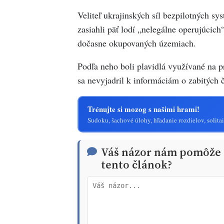
Veliteľ ukrajinských síl bezpilotných sy
zasiahli päť lodí „nelegálne operujúcic
dočasne okupovaných územiach.
Podľa neho boli plavidlá využívané na p
sa nevyjadril k informáciám o zabitých 
Trénujte si mozog s našimi hrami!
Sudoku, šachové úlohy, hľadanie rozdielov, solitai
Váš názor nám pomôže t
tento článok?