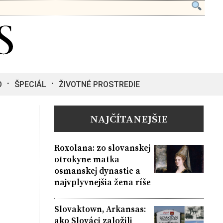
O
ŠPECIÁL
ŽIVOTNÉ PROSTREDIE
NAJČÍTANEJŠIE
Roxolana: zo slovanskej
otrokyne matka
osmanskej dynastie a
najvplyvnejšia žena ríše
Slovaktown, Arkansas:
ako Slováci založili