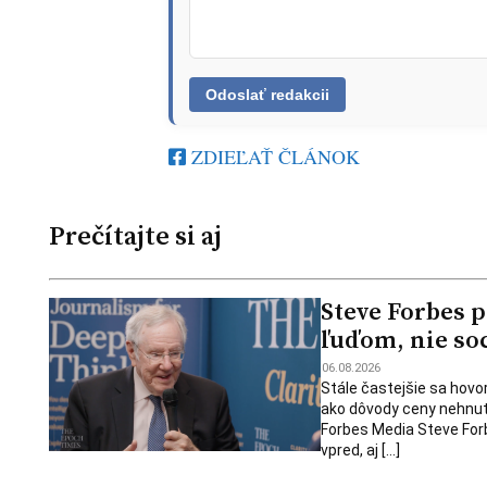
ZDIEĽAŤ ČLÁNOK
Prečítajte si aj
Steve Forbes 
ľuďom, nie so
06.08.2026
Stále častejšie sa hovo
ako dôvody ceny nehnute
Forbes Media Steve Forbe
vpred, aj […]