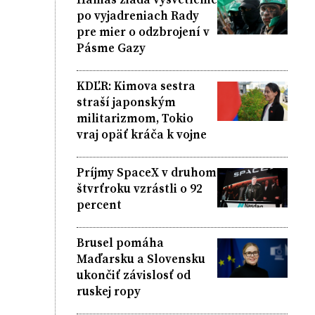
po vyjadreniach Rady
pre mier o odzbrojení v
Pásme Gazy
KDĽR: Kimova sestra
straší japonským
militarizmom, Tokio
vraj opäť kráča k vojne
Príjmy SpaceX v druhom
štvrťroku vzrástli o 92
percent
Brusel pomáha
Maďarsku a Slovensku
ukončiť závislosť od
ruskej ropy