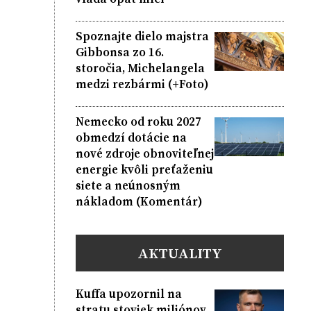
Spoznajte dielo majstra
Gibbonsa zo 16.
storočia, Michelangela
medzi rezbármi (+Foto)
Nemecko od roku 2027
obmedzí dotácie na
nové zdroje obnoviteľnej
energie kvôli preťaženiu
siete a neúnosným
nákladom (Komentár)
AKTUALITY
Kuffa upozornil na
stratu stoviek miliónov