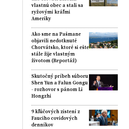
vlastnú obec a stali sa
ryžovými kráľmi
Ameriky
Ako sme na Pašmane
objavili nedotknuté
Chorvátsko, ktoré si ešte
stále žije vlastným
životom (Reportáž)
Skutočný príbeh súboru
Shen Yun a Falun Gongu
- rozhovor s pánom Li
Hongzhi
9 kľúčových zistení z
Fauciho covidových
denníkov