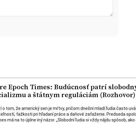
pre Epoch Times: Budúcnosť patrí slobod
cializmu a štátnym reguláciám (Rozhovor)
rí o tom, že americký sen je mŕtvy, pričom dnešní mladí ľudia často uv
ľností, ťažkosti pri hľadaní práce a daňové zaťaženie. Predseda spol
s má na to úplne iný názor. „Slobodní ľudia si vždy nájdu spôsob, ako 