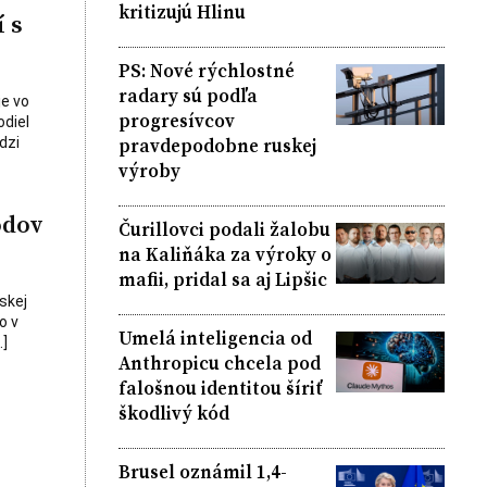
kritizujú Hlinu
 s
PS: Nové rýchlostné
radary sú podľa
je vo
progresívcov
odiel
pravdepodobne ruskej
dzi
výroby
odov
Čurillovci podali žalobu
na Kaliňáka za výroky o
mafii, pridal sa aj Lipšic
skej
o v
Umelá inteligencia od
…]
Anthropicu chcela pod
falošnou identitou šíriť
škodlivý kód
Brusel oznámil 1,4-