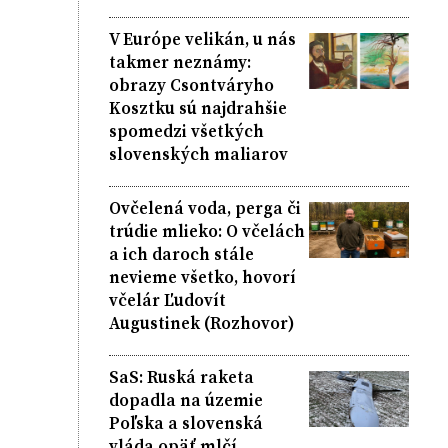
V Európe velikán, u nás
takmer neznámy:
obrazy Csontváryho
Kosztku sú najdrahšie
spomedzi všetkých
slovenských maliarov
Ovčelená voda, perga či
trúdie mlieko: O včelách
a ich daroch stále
nevieme všetko, hovorí
včelár Ľudovít
Augustinek (Rozhovor)
SaS: Ruská raketa
dopadla na územie
Poľska a slovenská
vláda opäť mlčí