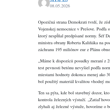
08.05.2026
Opozičná strana Demokrati tvrdí, že zís
Vojenskej nemocnice v Prešove. Podľa st
ktorý nespĺňal predpísané normy. Šéf De
ministra obrany Roberta Kaliňáka na pod
záchranu 195 miliónov eur z Plánu obno
„Máme k dispozícii posudky meraní z 28.
test pevnosti betónu nevyšiel podľa nor
miestami hodnoty dokonca menej ako 3
bol použitý materiál kvalitou vhodný m
Ten sa pýta, kde bol stavebný dozor, kto
kontrola železných výstuží. „Zatiaľ ho
zlyhali aj železné výstuže, hovoríme o