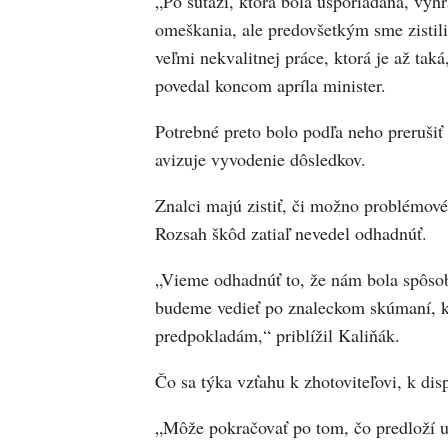
„Po súťaži, ktorá bola usporiadaná, vyhra
omeškania, ale predovšetkým sme zistili
veľmi nekvalitnej práce, ktorá je až taká
povedal koncom apríla minister.
Potrebné preto bolo podľa neho prerušiť 
avizuje vyvodenie dôsledkov.
Znalci majú zistiť, či možno problémové 
Rozsah škôd zatiaľ nevedel odhadnúť.
„Vieme odhadnúť to, že nám bola spôsob
budeme vedieť po znaleckom skúmaní, k
predpokladám,“ priblížil Kaliňák.
Čo sa týka vzťahu k zhotoviteľovi, k disp
„Môže pokračovať po tom, čo predloží u