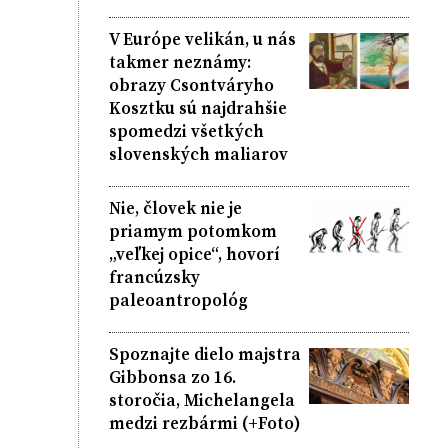
V Európe velikán, u nás
takmer neznámy:
obrazy Csontváryho
Kosztku sú najdrahšie
spomedzi všetkých
slovenských maliarov
Nie, človek nie je
priamym potomkom
„veľkej opice“, hovorí
francúzsky
paleoantropológ
Spoznajte dielo majstra
Gibbonsa zo 16.
storočia, Michelangela
medzi rezbármi (+Foto)