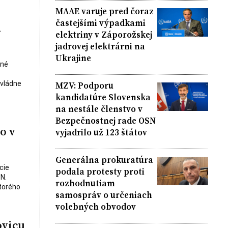
MAAE varuje pred čoraz
častejšími výpadkami
.
elektriny v Záporožskej
jadrovej elektrárni na
Ukrajine
čné
ovládne
MZV: Podporu
kandidatúre Slovenska
na nestále členstvo v
Bezpečnostnej rade OSN
o v
vyjadrilo už 123 štátov
Generálna prokuratúra
cie
podala protesty proti
N.
rozhodnutiam
ktorého
samospráv o určeniach
volebných obvodov
ovicu