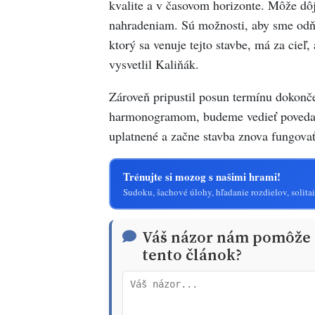
kvalite a v časovom horizonte. Môže dô
nahradeniam. Sú možnosti, aby sme odňa
ktorý sa venuje tejto stavbe, má za cieľ,
vysvetlil Kaliňák.
Zároveň pripustil posun termínu dokonče
harmonogramom, budeme vedieť povedať 
uplatnené a začne stavba znova fungovať
Trénujte si mozog s našimi hrami!
Sudoku, šachové úlohy, hľadanie rozdielov, solitai
Váš názor nám pomôže t
tento článok?