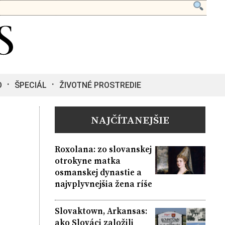
O
ŠPECIÁL
ŽIVOTNÉ PROSTREDIE
NAJČÍTANEJŠIE
Roxolana: zo slovanskej
otrokyne matka
osmanskej dynastie a
najvplyvnejšia žena ríše
Slovaktown, Arkansas:
ako Slováci založili