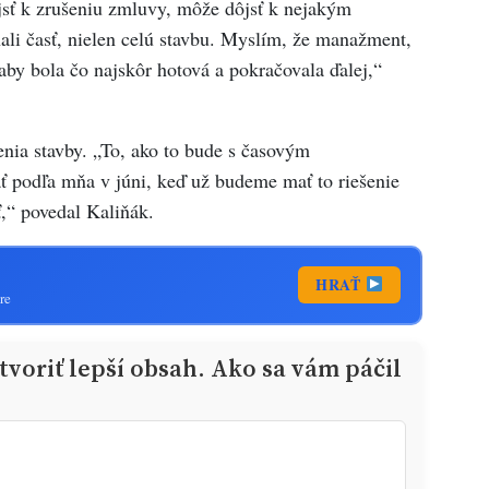
jsť k zrušeniu zmluvy, môže dôjsť k nejakým
li časť, nielen celú stavbu. Myslím, že manažment,
 aby bola čo najskôr hotová a pokračovala ďalej,“
nia stavby. „To, ako to bude s časovým
podľa mňa v júni, keď už budeme mať to riešenie
,“ povedal Kaliňák.
HRAŤ
re
voriť lepší obsah. Ako sa vám páčil