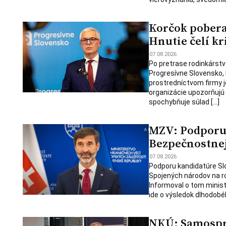
Korčok pobera
Hnutie čelí kr
07.08.2026
Po pretrase rodinkárstv
Progresívne Slovensko,
prostredníctvom firmy j
organizácie upozorňujú
spochybňuje súlad […]
MZV: Podporu 
Bezpečnostnej 
07.08.2026
Podporu kandidatúre Slo
Spojených národov na ro
Informoval o tom minist
ide o výsledok dlhodobé
NKÚ: Samosprá