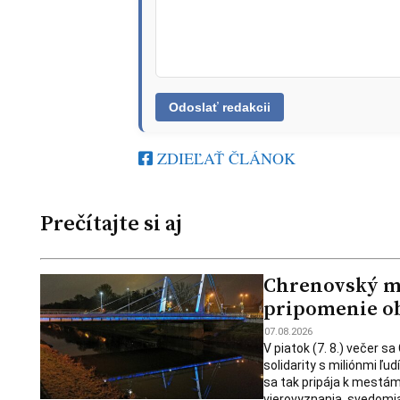
ZDIEĽAŤ ČLÁNOK
Prečítajte si aj
Chrenovský mos
pripomenie ob
07.08.2026
V piatok (7. 8.) večer s
solidarity s miliónmi ľu
sa tak pripája k mestám
vierovyznania, svedomia