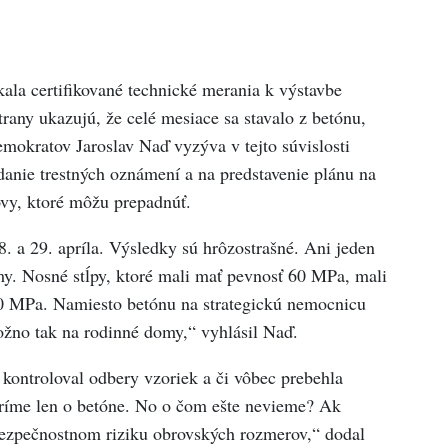
kala certifikované technické merania k výstavbe
rany ukazujú, že celé mesiace sa stavalo z betónu,
mokratov Jaroslav Naď vyzýva v tejto súvislosti
anie trestných oznámení a na predstavenie plánu na
vy, ktoré môžu prepadnúť.
 a 29. apríla. Výsledky sú hrôzostrašné. Ani jeden
my. Nosné stĺpy, ktoré mali mať pevnosť 60 MPa, mali
0 MPa. Namiesto betónu na strategickú nemocnicu
ožno tak na rodinné domy,“ vyhlásil Naď.
 kontroloval odbery vzoriek a či vôbec prebehla
voríme len o betóne. No o čom ešte nevieme? Ak
 bezpečnostnom riziku obrovských rozmerov,“ dodal