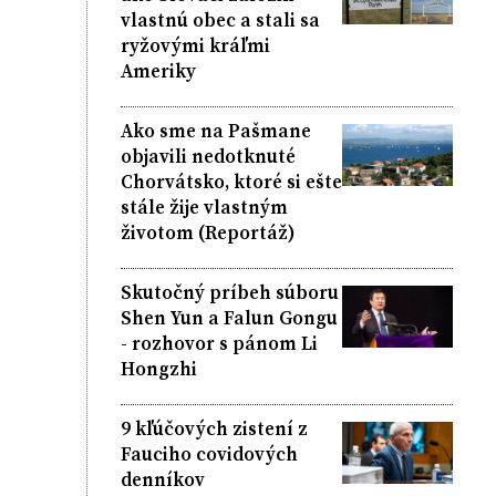
vlastnú obec a stali sa
ryžovými kráľmi
Ameriky
Ako sme na Pašmane
objavili nedotknuté
Chorvátsko, ktoré si ešte
stále žije vlastným
životom (Reportáž)
Skutočný príbeh súboru
Shen Yun a Falun Gongu
- rozhovor s pánom Li
Hongzhi
9 kľúčových zistení z
Fauciho covidových
denníkov