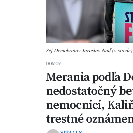
Šéf Demokratov Jaroslav Naď (v strede
DOMOV
Merania podľa D
nedostatočný bet
nemocnici, Kali
trestné oznámen
SITA/ LS