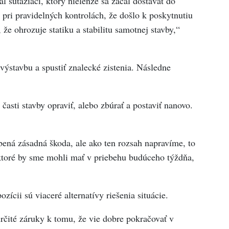
l súťažiaci, ktorý nielenže sa začal dostávať do
 pri pravidelných kontrolách, že došlo k poskytnutiu
, že ohrozuje statiku a stabilitu samotnej stavby,“
výstavbu a spustiť znalecké zistenia. Následne
časti stavby opraviť, alebo zbúrať a postaviť nanovo.
ená zásadná škoda, ale ako ten rozsah napravíme, to
toré by sme mohli mať v priebehu budúceho týždňa,
ozícii sú viaceré alternatívy riešenia situácie.
rčité záruky k tomu, že vie dobre pokračovať v