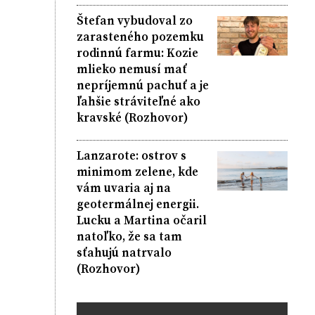
Štefan vybudoval zo
zarasteného pozemku
rodinnú farmu: Kozie
mlieko nemusí mať
nepríjemnú pachuť a je
ľahšie stráviteľné ako
kravské (Rozhovor)
Lanzarote: ostrov s
minimom zelene, kde
vám uvaria aj na
geotermálnej energii.
Lucku a Martina očaril
natoľko, že sa tam
sťahujú natrvalo
(Rozhovor)