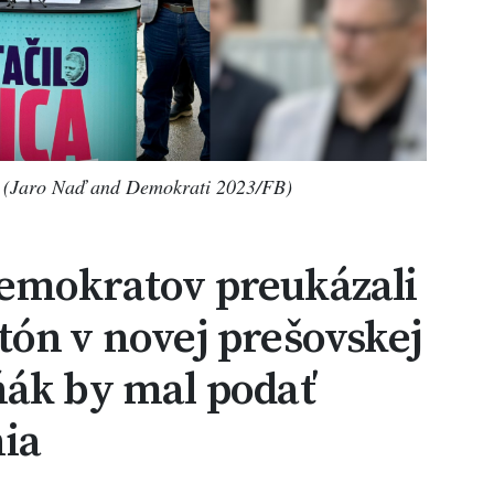
) (Jaro Naď and Demokrati 2023/FB)
emokratov preukázali
ón v novej prešovskej
ňák by mal podať
ia