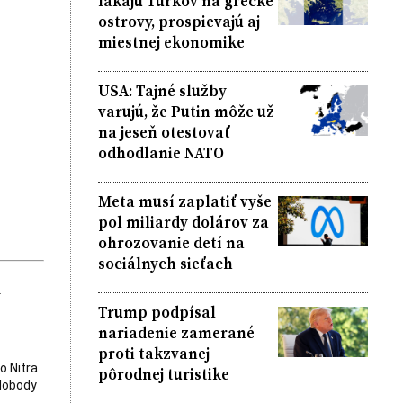
lákajú Turkov na grécke
ostrovy, prospievajú aj
miestnej ekonomike
USA: Tajné služby
varujú, že Putin môže už
na jeseň otestovať
odhodlanie NATO
Meta musí zaplatiť vyše
pol miliardy dolárov za
ohrozovanie detí na
sociálnych sieťach
k
Trump podpísal
nariadenie zamerané
proti takzvanej
o Nitra
pôrodnej turistike
slobody