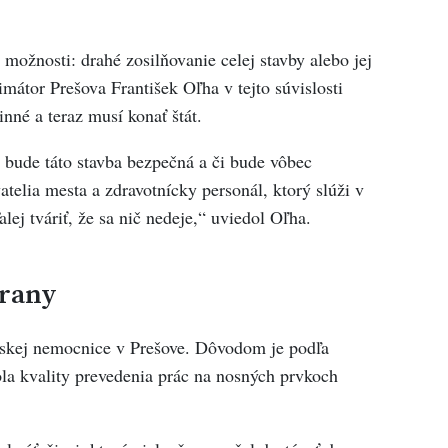
možnosti: drahé zosilňovanie celej stavby alebo jej
átor Prešova František Oľha v tejto súvislosti
nné a teraz musí konať štát.
 bude táto stavba bezpečná a či bude vôbec
atelia mesta a zdravotnícky personál, ktorý slúži v
ej tváriť, že sa nič nedeje,“ uviedol Oľha.
brany
nskej nemocnice v Prešove. Dôvodom je podľa
la kvality prevedenia prác na nosných prvkoch