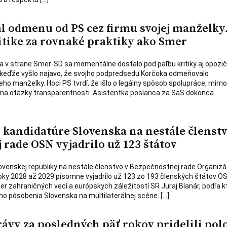
l odmenu od PS cez firmu svojej manželky
itike za rovnaké praktiky ako Smer
a v strane Smer-SD sa momentálne dostalo pod paľbu kritiky aj opozi
 keďže vyšlo najavo, že svojho podpredsedu Korčoka odmeňovalo
eho manželky. Hoci PS tvrdí, že išlo o legálny spôsob spolupráce, mim
 na otázky transparentnosti. Asistentka poslanca za SaS dokonca
kandidatúre Slovenska na nestále členstv
rade OSN vyjadrilo už 123 štátov
venskej republiky na nestále členstvo v Bezpečnostnej rade Organizá
ky 2028 až 2029 písomne vyjadrilo už 123 zo 193 členských štátov OS
er zahraničných vecí a európskych záležitostí SR Juraj Blanár, podľa 
ho pôsobenia Slovenska na multilaterálnej scéne. […]
vy za posledných päť rokov pridelili pol