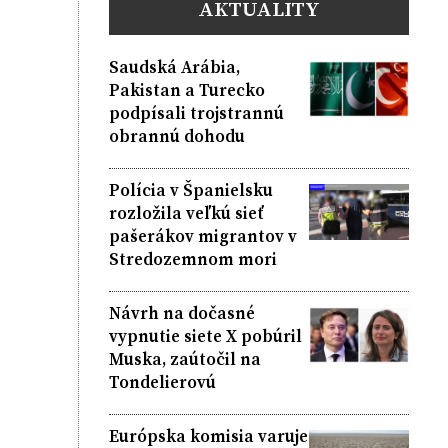
AKTUALITY
Saudská Arábia,
Pakistan a Turecko
podpísali trojstrannú
obrannú dohodu
Polícia v Španielsku
rozložila veľkú sieť
pašerákov migrantov v
Stredozemnom mori
Návrh na dočasné
vypnutie siete X pobúril
Muska, zaútočil na
Tondelierovú
Európska komisia varuje