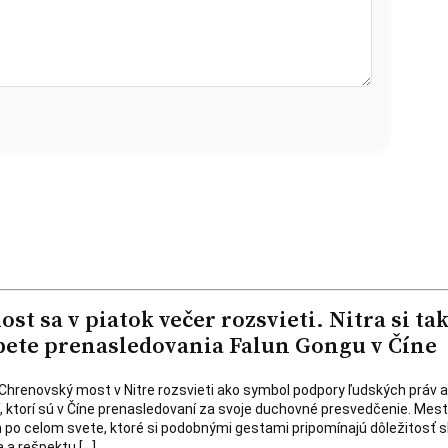
t sa v piatok večer rozsvieti. Nitra si ta
ete prenasledovania Falun Gongu v Číne
a Chrenovský most v Nitre rozsvieti ako symbol podpory ľudských práv a
dí, ktorí sú v Číne prenasledovaní za svoje duchovné presvedčenie. Mest
 po celom svete, ktoré si podobnými gestami pripomínajú dôležitosť 
 a rešpektu […]