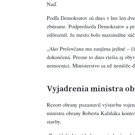
Naď.
Podľa Demokratov sú dnes v hre len dve 
zbúranie. Podpredseda Demokratov a prim
zdôraznil, že mesto bolo maximálne súči
„Ako Prešovčana ma zaujíma jediné – či
dokončená. Presne to dnes riešia aj obyv
nemocnici. Ministerstvo sa už nemôže ďal
Vyjadrenia ministra o
Rezort obrany pozastavil výstavbu voje
ministra obrany Roberta Kaliňáka kontro
stavby.