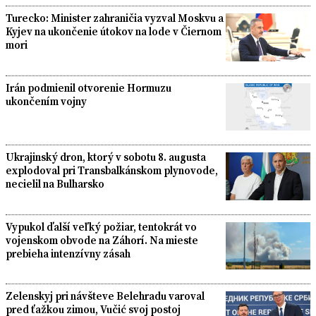
Turecko: Minister zahraničia vyzval Moskvu a
Kyjev na ukončenie útokov na lode v Čiernom
mori
Irán podmienil otvorenie Hormuzu
ukončením vojny
Ukrajinský dron, ktorý v sobotu 8. augusta
explodoval pri Transbalkánskom plynovode,
necielil na Bulharsko
Vypukol ďalší veľký požiar, tentokrát vo
vojenskom obvode na Záhorí. Na mieste
prebieha intenzívny zásah
Zelenskyj pri návšteve Belehradu varoval
pred ťažkou zimou, Vučić svoj postoj