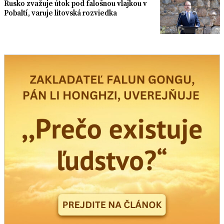
Rusko zvažuje útok pod falošnou vlajkou v
Pobaltí, varuje litovská rozviedka