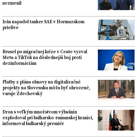
nezmenil
Irán napadol tanker SAE v Hormuzskom
prielive
Brusel po migračnej kríze v Ceute vyzval
Metu a TikTok na dôslednejší boj proti
dezinformáciám
Platby z plánu obnovy na digitalizačné
projekty na Slovensku môžu byť ohrozené,
varuje Zdechovský
Dron s veľkým množstvom výbušnín
explodoval pri bulharsko-rumunskej hranici,
informoval bulharský premiér