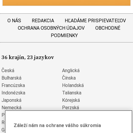
O NÁS
REDAKCIA
HĽADÁME PRISPIEVATEĽOV
OCHRANA OSOBNÝCH ÚDAJOV
OBCHODNÉ
PODMIENKY
36 krajín, 23 jazykov
Česká
Anglická
Bulharská
Čínska
Francúzska
Holandská
Indonézska
Talianska
Japonská
Kórejská
Nemecká
Perzská
Poľská
Portugalská
Rumunská
Ruská
Záleží nám na ochrane vášho súkromia
Grécka
Španielska