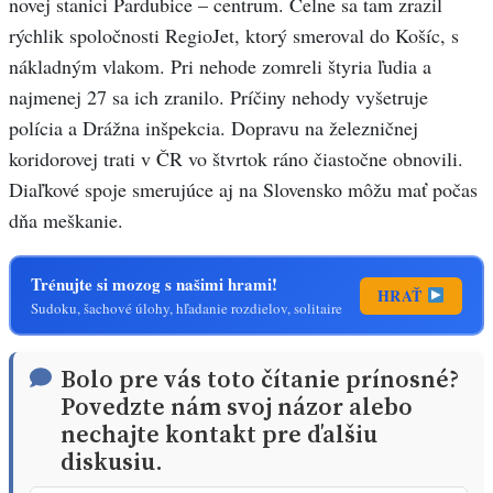
novej stanici Pardubice – centrum. Čelne sa tam zrazil
rýchlik spoločnosti RegioJet, ktorý smeroval do Košíc, s
nákladným vlakom. Pri nehode zomreli štyria ľudia a
najmenej 27 sa ich zranilo. Príčiny nehody vyšetruje
polícia a Drážna inšpekcia. Dopravu na železničnej
koridorovej trati v ČR vo štvrtok ráno čiastočne obnovili.
Diaľkové spoje smerujúce aj na Slovensko môžu mať počas
dňa meškanie.
Trénujte si mozog s našimi hrami!
HRAŤ
Sudoku, šachové úlohy, hľadanie rozdielov, solitaire
Bolo pre vás toto čítanie prínosné?
Povedzte nám svoj názor alebo
nechajte kontakt pre ďalšiu
diskusiu.