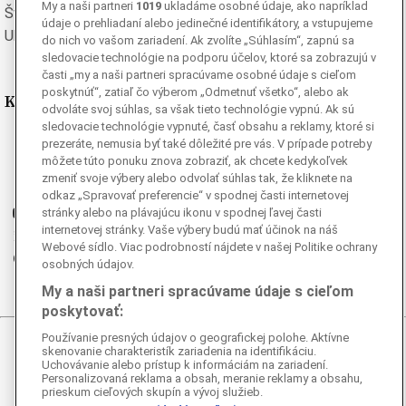
My a naši partneri
1019
ukladáme osobné údaje, ako napríklad
Švédska
Turecká
údaje o prehliadaní alebo jedinečné identifikátory, a vstupujeme
Ukrajinská
Vietnamská
do nich vo vašom zariadení. Ak zvolíte „Súhlasím“, zapnú sa
sledovacie technológie na podporu účelov, ktoré sa zobrazujú v
časti „my a naši partneri spracúvame osobné údaje s cieľom
poskytnúť“, zatiaľ čo výberom „Odmetnuť všetko“, alebo ak
Kde nás nájdete
odvoláte svoj súhlas, sa však tieto technológie vypnú. Ak sú
sledovacie technológie vypnuté, časť obsahu a reklamy, ktoré si
Facebook
prezeráte, nemusia byť také dôležité pre vás. V prípade potreby
môžete túto ponuku znova zobraziť, ak chcete kedykoľvek
Instagram
zmeniť svoje výbery alebo odvolať súhlas tak, že kliknete na
G
Ganjing
odkaz „Spravovať preferencie“ v spodnej časti internetovej
Youtube
stránky alebo na plávajúcu ikonu v spodnej ľavej časti
internetovej stránky. Vaše výbery budú mať účinok na náš
Twitter
Webové sídlo. Viac podrobností nájdete v našej Politike ochrany
Telegram
osobných údajov.
RSS
My a naši partneri spracúvame údaje s cieľom
poskytovať:
Používanie presných údajov o geografickej polohe. Aktívne
© 2026 Epoch Times Slovensko
skenovanie charakteristík zariadenia na identifikáciu.
Uchovávanie alebo prístup k informáciám na zariadení.
Personalizovaná reklama a obsah, meranie reklamy a obsahu,
Všetky práva vyhradené. Publikovanie alebo ďalšie šírenie
prieskum cieľových skupín a vývoj služieb.
správ a fotografií zo zdrojov TASR je bez