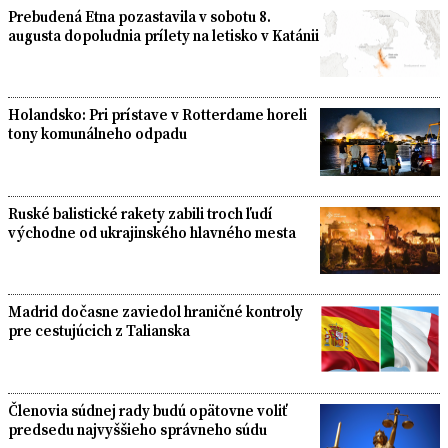
Prebudená Etna pozastavila v sobotu 8.
augusta dopoludnia prílety na letisko v Katánii
Holandsko: Pri prístave v Rotterdame horeli
tony komunálneho odpadu
Ruské balistické rakety zabili troch ľudí
východne od ukrajinského hlavného mesta
Madrid dočasne zaviedol hraničné kontroly
pre cestujúcich z Talianska
Členovia súdnej rady budú opätovne voliť
predsedu najvyššieho správneho súdu