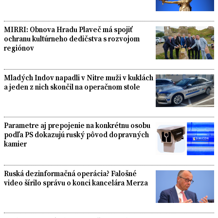
MIRRI: Obnova Hradu Plaveč má spojiť
ochranu kultúrneho dedičstva s rozvojom
regiónov
Mladých Indov napadli v Nitre muži v kuklách
a jeden z nich skončil na operačnom stole
Parametre aj prepojenie na konkrétnu osobu
podľa PS dokazujú ruský pôvod dopravných
kamier
Ruská dezinformačná operácia? Falošné
video šírilo správu o konci kancelára Merza