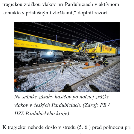
tragickou zrážkou vlakov pri Pardubiciach v aktívnom
kontakte s príslušnými zložkami,“ doplnil rezort.
Na snímke zásahy hasičov po nočnej zrážke
vlakov v českých Pardubiciach. (Zdroj: FB /
HZS Pardubického kraje)
K tragickej nehode došlo v stredu (5. 6.) pred polnocou pri