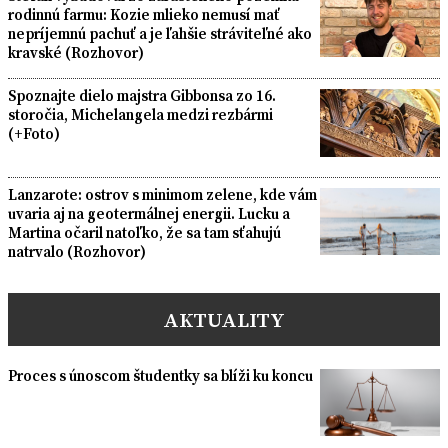
rodinnú farmu: Kozie mlieko nemusí mať
nepríjemnú pachuť a je ľahšie stráviteľné ako
kravské (Rozhovor)
Spoznajte dielo majstra Gibbonsa zo 16.
storočia, Michelangela medzi rezbármi
(+Foto)
Lanzarote: ostrov s minimom zelene, kde vám
uvaria aj na geotermálnej energii. Lucku a
Martina očaril natoľko, že sa tam sťahujú
natrvalo (Rozhovor)
AKTUALITY
Proces s únoscom študentky sa blíži ku koncu