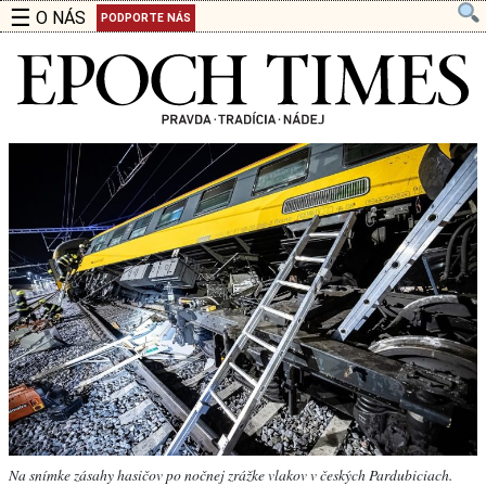
☰
O NÁS
PODPORTE NÁS
Na snímke zásahy hasičov po nočnej zrážke vlakov v českých Pardubiciach.