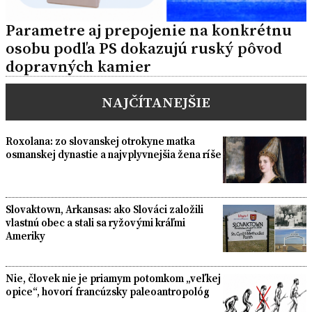
Parametre aj prepojenie na konkrétnu
osobu podľa PS dokazujú ruský pôvod
dopravných kamier
NAJČÍTANEJŠIE
Roxolana: zo slovanskej otrokyne matka
osmanskej dynastie a najvplyvnejšia žena ríše
Slovaktown, Arkansas: ako Slováci založili
vlastnú obec a stali sa ryžovými kráľmi
Ameriky
Nie, človek nie je priamym potomkom „veľkej
opice“, hovorí francúzsky paleoantropológ