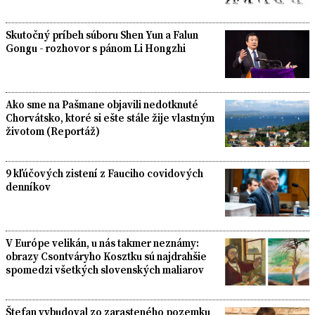
Skutočný príbeh súboru Shen Yun a Falun
Gongu - rozhovor s pánom Li Hongzhi
Ako sme na Pašmane objavili nedotknuté
Chorvátsko, ktoré si ešte stále žije vlastným
životom (Reportáž)
9 kľúčových zistení z Fauciho covidových
denníkov
V Európe velikán, u nás takmer neznámy:
obrazy Csontváryho Kosztku sú najdrahšie
spomedzi všetkých slovenských maliarov
Štefan vybudoval zo zarasteného pozemku