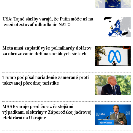
USA: Tajné služby varujú, že Putin môže už na
jeseň otestovať odhodlanie NATO
Meta musí zaplatiť vyše pol miliardy dolárov
za ohrozovanie detí na sociálnych sieťach
Trump podpísal nariadenie zamerané proti
takzvanej pôrodnej turistike
MAAE varuje pred čoraz častejšími
výpadkami elektriny v Záporožskej jadrovej
elektrárni na Ukrajine