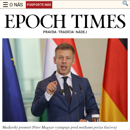
☰
O NÁS
PODPORTE NÁS
Maďarský premiér Péter Magyar vystupuje pred médiami počas tlačovej