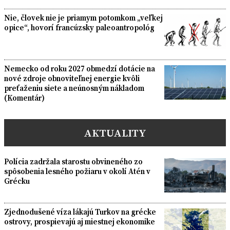
Nie, človek nie je priamym potomkom „veľkej
opice“, hovorí francúzsky paleoantropológ
Nemecko od roku 2027 obmedzí dotácie na
nové zdroje obnoviteľnej energie kvôli
preťaženiu siete a neúnosným nákladom
(Komentár)
AKTUALITY
Polícia zadržala starostu obvineného zo
spôsobenia lesného požiaru v okolí Atén v
Grécku
Zjednodušené víza lákajú Turkov na grécke
ostrovy, prospievajú aj miestnej ekonomike