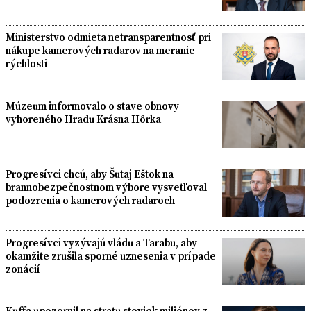
Ministerstvo odmieta netransparentnosť pri
nákupe kamerových radarov na meranie
rýchlosti
Múzeum informovalo o stave obnovy
vyhoreného Hradu Krásna Hôrka
Progresívci chcú, aby Šutaj Eštok na
brannobezpečnostnom výbore vysvetľoval
podozrenia o kamerových radaroch
Progresívci vyzývajú vládu a Tarabu, aby
okamžite zrušila sporné uznesenia v prípade
zonácií
Kuffa upozornil na stratu stoviek miliónov z