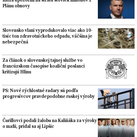
Plánu obnovy
Slovensko vlani vyprodukovalo viac ako 10-
tisíc ton zdravotníckeho odpadu, väčšina je
nebezpečná
Za článok o slovenskej tajnej službe vo
francúzskom časopise koaliční poslanci
kritizujú Hlinu
PS: Nové rýchlostné radary sú podľa
progresívcov pravdepodobne ruskej výroby
Čurillovci podali žalobu na Kaliňáka za výroky
o mafii, pridal sa aj Lipšic