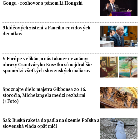
Gongu - rozhovor s pánom Li Hongzhi
9 kľúčových zistení z Fauciho covidových
denníkov
V Európe velikán, u nás takmer neznámy:
obrazy Csontváryho Kosztku sú najdrahšie
spomedzi všetkých slovenských maliarov
Spoznajte dielo majstra Gibbonsa zo 16.
storočia, Michelangela medzi rezbármi
(+Foto)
SaS: Ruská raketa dopadla na územie Poľska a
slovenská vláda opäť mlčí