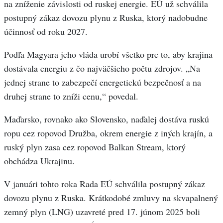
na zníženie závislosti od ruskej energie. EÚ už schválila
postupný zákaz dovozu plynu z Ruska, ktorý nadobudne
účinnosť od roku 2027.
Podľa Magyara jeho vláda urobí všetko pre to, aby krajina
dostávala energiu z čo najväčšieho počtu zdrojov. „Na
jednej strane to zabezpečí energetickú bezpečnosť a na
druhej strane to zníži cenu,“ povedal.
Maďarsko, rovnako ako Slovensko, naďalej dostáva ruskú
ropu cez ropovod Družba, okrem energie z iných krajín, a
ruský plyn zasa cez ropovod Balkan Stream, ktorý
obchádza Ukrajinu.
V januári tohto roka Rada EÚ schválila postupný zákaz
dovozu plynu z Ruska. Krátkodobé zmluvy na skvapalnený
zemný plyn (LNG) uzavreté pred 17. júnom 2025 boli