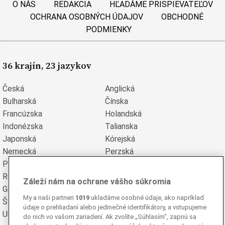
O NÁS
REDAKCIA
HĽADÁME PRISPIEVATEĽOV
OCHRANA OSOBNÝCH ÚDAJOV
OBCHODNÉ
PODMIENKY
36 krajín, 23 jazykov
Česká
Anglická
Bulharská
Čínska
Francúzska
Holandská
Indonézska
Talianska
Japonská
Kórejská
Nemecká
Perzská
Poľská
Portugalská
Rumunská
Ruská
Záleží nám na ochrane vášho súkromia
Grécka
Španielska
My a naši partneri
1019
ukladáme osobné údaje, ako napríklad
Švédska
Turecká
údaje o prehliadaní alebo jedinečné identifikátory, a vstupujeme
Ukrajinská
Vietnamská
do nich vo vašom zariadení. Ak zvolíte „Súhlasím“, zapnú sa