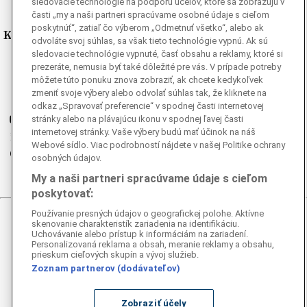
sledovacie technológie na podporu účelov, ktoré sa zobrazujú v
časti „my a naši partneri spracúvame osobné údaje s cieľom
poskytnúť“, zatiaľ čo výberom „Odmetnuť všetko“, alebo ak
Kde nás nájdete
odvoláte svoj súhlas, sa však tieto technológie vypnú. Ak sú
sledovacie technológie vypnuté, časť obsahu a reklamy, ktoré si
Facebook
prezeráte, nemusia byť také dôležité pre vás. V prípade potreby
môžete túto ponuku znova zobraziť, ak chcete kedykoľvek
Instagram
zmeniť svoje výbery alebo odvolať súhlas tak, že kliknete na
G
Ganjing
odkaz „Spravovať preferencie“ v spodnej časti internetovej
Youtube
stránky alebo na plávajúcu ikonu v spodnej ľavej časti
internetovej stránky. Vaše výbery budú mať účinok na náš
Twitter
Webové sídlo. Viac podrobností nájdete v našej Politike ochrany
Telegram
osobných údajov.
RSS
My a naši partneri spracúvame údaje s cieľom
poskytovať:
Používanie presných údajov o geografickej polohe. Aktívne
© 2026 Epoch Times Slovensko
skenovanie charakteristík zariadenia na identifikáciu.
Uchovávanie alebo prístup k informáciám na zariadení.
Personalizovaná reklama a obsah, meranie reklamy a obsahu,
Všetky práva vyhradené. Publikovanie alebo ďalšie šírenie
prieskum cieľových skupín a vývoj služieb.
správ a fotografií zo zdrojov TASR je bez
Zoznam partnerov (dodávateľov)
predchádzajúceho písomného súhlasu TASR porušením
autorského zákona.
Zobraziť účely