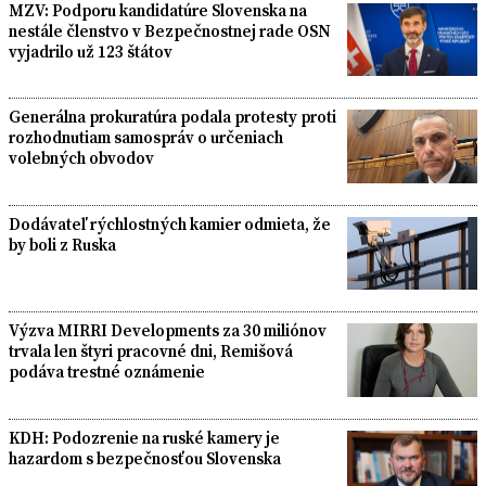
MZV: Podporu kandidatúre Slovenska na
nestále členstvo v Bezpečnostnej rade OSN
vyjadrilo už 123 štátov
Generálna prokuratúra podala protesty proti
rozhodnutiam samospráv o určeniach
volebných obvodov
Dodávateľ rýchlostných kamier odmieta, že
by boli z Ruska
Výzva MIRRI Developments za 30 miliónov
trvala len štyri pracovné dni, Remišová
podáva trestné oznámenie
KDH: Podozrenie na ruské kamery je
hazardom s bezpečnosťou Slovenska