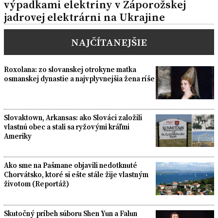
výpadkami elektriny v Záporožskej
jadrovej elektrárni na Ukrajine
NAJČÍTANEJŠIE
Roxolana: zo slovanskej otrokyne matka
osmanskej dynastie a najvplyvnejšia žena ríše
Slovaktown, Arkansas: ako Slováci založili
vlastnú obec a stali sa ryžovými kráľmi
Ameriky
Ako sme na Pašmane objavili nedotknuté
Chorvátsko, ktoré si ešte stále žije vlastným
životom (Reportáž)
Skutočný príbeh súboru Shen Yun a Falun