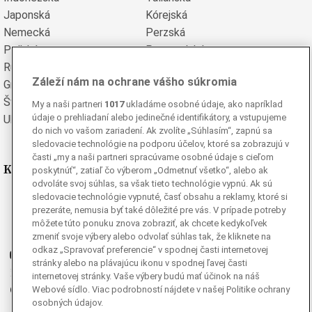
Japonská
Kórejská
Nemecká
Perzská
Poľská
Portugalská
Rumunská
Ruská
Záleží nám na ochrane vášho súkromia
Grécka
Španielska
Švédska
Turecká
My a naši partneri
1017
ukladáme osobné údaje, ako napríklad
údaje o prehliadaní alebo jedinečné identifikátory, a vstupujeme
Ukrajinská
Vietnamská
do nich vo vašom zariadení. Ak zvolíte „Súhlasím“, zapnú sa
sledovacie technológie na podporu účelov, ktoré sa zobrazujú v
časti „my a naši partneri spracúvame osobné údaje s cieľom
Kde nás nájdete
poskytnúť“, zatiaľ čo výberom „Odmetnuť všetko“, alebo ak
odvoláte svoj súhlas, sa však tieto technológie vypnú. Ak sú
sledovacie technológie vypnuté, časť obsahu a reklamy, ktoré si
Facebook
prezeráte, nemusia byť také dôležité pre vás. V prípade potreby
Instagram
môžete túto ponuku znova zobraziť, ak chcete kedykoľvek
G
Ganjing
zmeniť svoje výbery alebo odvolať súhlas tak, že kliknete na
odkaz „Spravovať preferencie“ v spodnej časti internetovej
Youtube
stránky alebo na plávajúcu ikonu v spodnej ľavej časti
Twitter
internetovej stránky. Vaše výbery budú mať účinok na náš
Telegram
Webové sídlo. Viac podrobností nájdete v našej Politike ochrany
osobných údajov.
RSS