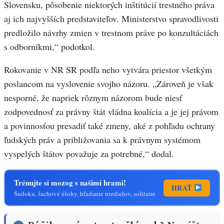
Slovensku, pôsobenie niektorých inštitúcií trestného práva
aj ich najvyšších predstaviteľov. Ministerstvo spravodlivosti
predložilo návrhy zmien v trestnom práve po konzultáciách
s odborníkmi,“ podotkol.
Rokovanie v NR SR podľa neho vytvára priestor všetkým
poslancom na vyslovenie svojho názoru. „Zároveň je však
nesporné, že napriek rôznym názorom bude niesť
zodpovednosť za právny štát vládna koalícia a je jej právom
a povinnosťou presadiť také zmeny, aké z pohľadu ochrany
ľudských práv a približovania sa k právnym systémom
vyspelých štátov považuje za potrebné,“ dodal.
Trénujte si mozog s našimi hrami!
HRAŤ
Sudoku, šachové úlohy, hľadanie rozdielov, solitaire