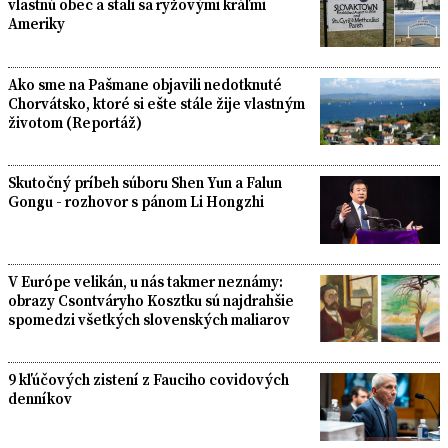
vlastnú obec a stali sa ryžovými kráľmi
Ameriky
Ako sme na Pašmane objavili nedotknuté
Chorvátsko, ktoré si ešte stále žije vlastným
životom (Reportáž)
Skutočný príbeh súboru Shen Yun a Falun
Gongu - rozhovor s pánom Li Hongzhi
V Európe velikán, u nás takmer neznámy:
obrazy Csontváryho Kosztku sú najdrahšie
spomedzi všetkých slovenských maliarov
9 kľúčových zistení z Fauciho covidových
denníkov