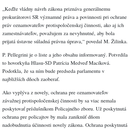
„Keďže vládny návrh zákona priznáva generálnemu
prokurátorovi SR významné práva a povinnosti pri ochrane
práv oznamovateľov protispoločenskej činnosti, ako aj ich
zamestnávateľov, považujem za nevyhnutné, aby bola
prijatá ústavne súladná právna úprava,“ povedal M. Žilinka.
P. Pellegrini je o liste a jeho obsahu informovaný. Potvrdila
to hovorkyňa Hlasu-SD Patrícia Medveď Macíková.
Podotkla, že sa ním bude predseda parlamentu v
najbližších dňoch zaoberať.
Ako vyplýva z novely, ochrana pre oznamovateľov
závažnej protispoločenskej činnosti by sa viac nemala
poskytovať príslušníkom Policajného zboru. Už poskytnutá
ochrana pre policajtov by mala zaniknúť dňom
nadobudnutia účinnosti novely zákona. Ochrana poskytnutá