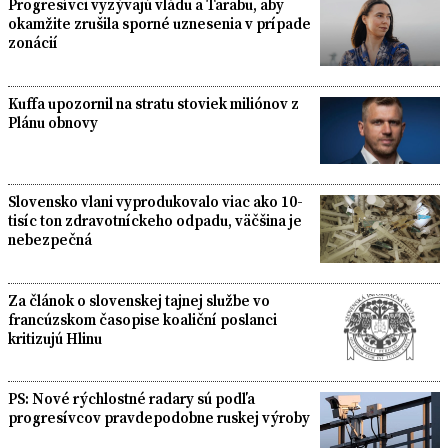
Progresívci vyzývajú vládu a Tarabu, aby
okamžite zrušila sporné uznesenia v prípade
zonácií
Kuffa upozornil na stratu stoviek miliónov z
Plánu obnovy
Slovensko vlani vyprodukovalo viac ako 10-
tisíc ton zdravotníckeho odpadu, väčšina je
nebezpečná
Za článok o slovenskej tajnej službe vo
francúzskom časopise koaliční poslanci
kritizujú Hlinu
PS: Nové rýchlostné radary sú podľa
progresívcov pravdepodobne ruskej výroby