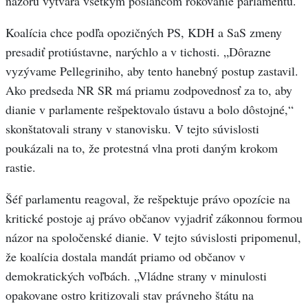
názoru vytvára všetkým poslancom rokovanie parlamentu.
Koalícia chce podľa opozičných PS, KDH a SaS zmeny
presadiť protiústavne, narýchlo a v tichosti. „Dôrazne
vyzývame Pellegriniho, aby tento hanebný postup zastavil.
Ako predseda NR SR má priamu zodpovednosť za to, aby
dianie v parlamente rešpektovalo ústavu a bolo dôstojné,“
skonštatovali strany v stanovisku. V tejto súvislosti
poukázali na to, že protestná vlna proti daným krokom
rastie.
Šéf parlamentu reagoval, že rešpektuje právo opozície na
kritické postoje aj právo občanov vyjadriť zákonnou formou
názor na spoločenské dianie. V tejto súvislosti pripomenul,
že koalícia dostala mandát priamo od občanov v
demokratických voľbách. „Vládne strany v minulosti
opakovane ostro kritizovali stav právneho štátu na