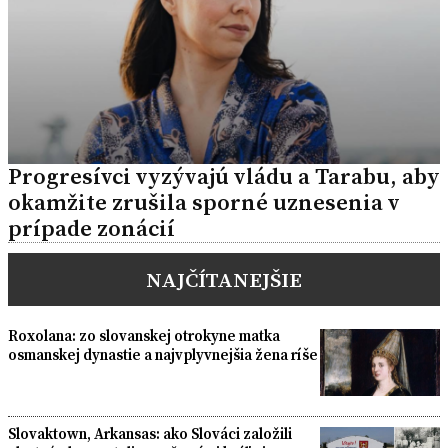
Progresívci vyzývajú vládu a Tarabu, aby
okamžite zrušila sporné uznesenia v
prípade zonácií
NAJČÍTANEJŠIE
Roxolana: zo slovanskej otrokyne matka
osmanskej dynastie a najvplyvnejšia žena ríše
Slovaktown, Arkansas: ako Slováci založili