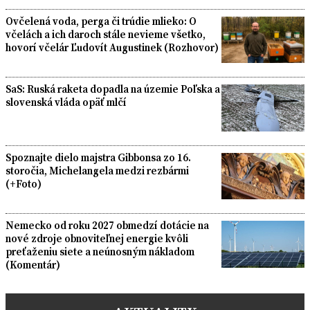
Ovčelená voda, perga či trúdie mlieko: O
včelách a ich daroch stále nevieme všetko,
hovorí včelár Ľudovít Augustinek (Rozhovor)
SaS: Ruská raketa dopadla na územie Poľska a
slovenská vláda opäť mlčí
Spoznajte dielo majstra Gibbonsa zo 16.
storočia, Michelangela medzi rezbármi
(+Foto)
Nemecko od roku 2027 obmedzí dotácie na
nové zdroje obnoviteľnej energie kvôli
preťaženiu siete a neúnosným nákladom
(Komentár)