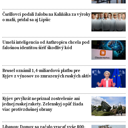
Čurillovci podali žalobu na Kaliňáka za výroky
o mafii, pridal sa aj Lipšic
Umelá inteligencia od Anthropicu chcela pod
falošnou identitou šíriť škodlivý kód
Brusel oznámil 1,4-miliardovú platbu pre
Kyjev z výnosov zo zmrazených ruských aktív
Kyjev prvýkrát nepriznal zostrelenie ani
jednej ruskej rakety. Zelenskyj opäť žiada
viac protivzdušnej obrany
Libanon: Domov sa začalo vracať vyše 800-