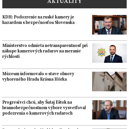
AKTUALITY
KDH: Podozrenie na ruské kamery je
hazardom s bezpečnosťou Slovenska
Ministerstvo odmieta netransparentnosť pri
nákupe kamerových radarov na meranie
rýchlosti
Múzeum informovalo o stave obnovy
vyhoreného Hradu Krásna Hôrka
Progresívci chcú, aby Šutaj Eštok na
brannobezpečnostnom výbore vysvetľoval
podozrenia o kamerových radaroch