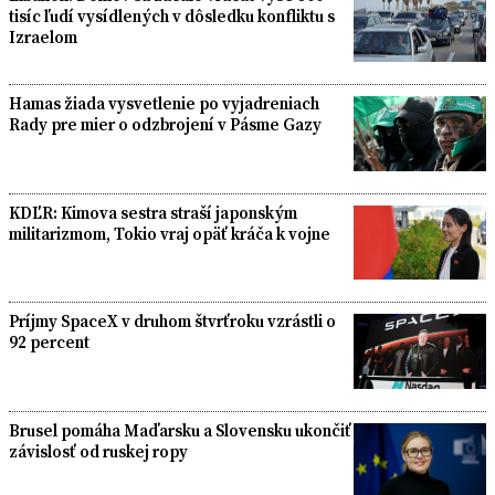
tisíc ľudí vysídlených v dôsledku konfliktu s
Izraelom
Hamas žiada vysvetlenie po vyjadreniach
Rady pre mier o odzbrojení v Pásme Gazy
KDĽR: Kimova sestra straší japonským
militarizmom, Tokio vraj opäť kráča k vojne
Príjmy SpaceX v druhom štvrťroku vzrástli o
92 percent
Brusel pomáha Maďarsku a Slovensku ukončiť
závislosť od ruskej ropy