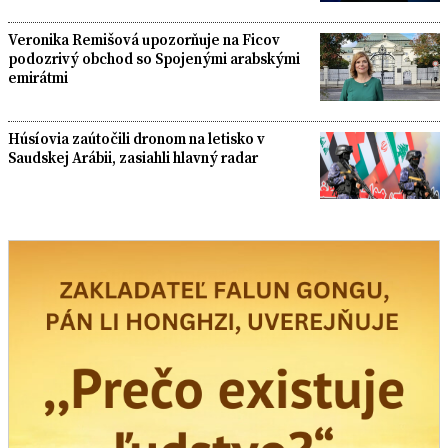
Veronika Remišová upozorňuje na Ficov
podozrivý obchod so Spojenými arabskými
emirátmi
Húsíovia zaútočili dronom na letisko v
Saudskej Arábii, zasiahli hlavný radar