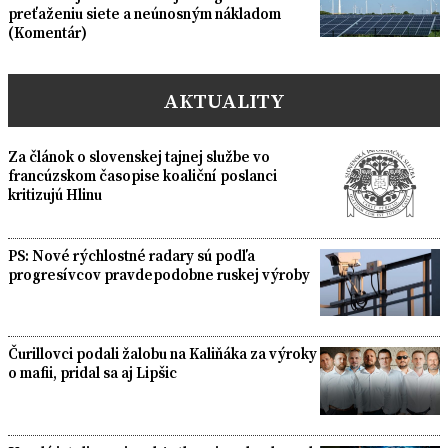
preťaženiu siete a neúnosným nákladom
(Komentár)
AKTUALITY
Za článok o slovenskej tajnej službe vo
francúzskom časopise koaliční poslanci
kritizujú Hlinu
PS: Nové rýchlostné radary sú podľa
progresívcov pravdepodobne ruskej výroby
Čurillovci podali žalobu na Kaliňáka za výroky
o mafii, pridal sa aj Lipšic