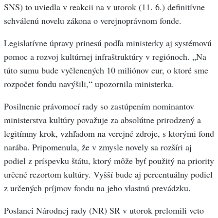
SNS) to uviedla v reakcii na v utorok (11. 6.) definitívne
schválenú novelu zákona o verejnoprávnom fonde.
Legislatívne úpravy prinesú podľa ministerky aj systémovú
pomoc a rozvoj kultúrnej infraštruktúry v regiónoch. „Na
túto sumu bude vyčlenených 10 miliónov eur, o ktoré sme
rozpočet fondu navýšili,“ upozornila ministerka.
Posilnenie právomocí rady so zastúpením nominantov
ministerstva kultúry považuje za absolútne prirodzený a
legitímny krok, vzhľadom na verejné zdroje, s ktorými fond
narába. Pripomenula, že v zmysle novely sa rozšíri aj
podiel z príspevku štátu, ktorý môže byť použitý na priority
určené rezortom kultúry. Vyšší bude aj percentuálny podiel
z určených príjmov fondu na jeho vlastnú prevádzku.
Poslanci Národnej rady (NR) SR v utorok prelomili veto