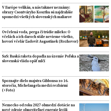
V Európe velikán, u nás takmer neznámy:
obrazy Csontváryho Kosztku sú najdrahšie
spomedzi všetkých slovenských maliarov
Ovčelená voda, perga či trúdie mlieko: O
včelách a ich daroch stále nevieme všetko,
hovorí včelár Ľudovít Augustinek (Rozhovor)
SaS: Ruská raketa dopadla na územie Poľska a
slovenská vláda opäť mlčí
Spoznajte dielo majstra Gibbonsa zo 16.
storočia, Michelangela medzi rezbármi
(+Foto)
Nemecko od roku 2027 obmedzí dotácie na
nové zdroje obnoviteľnej energie kvôli