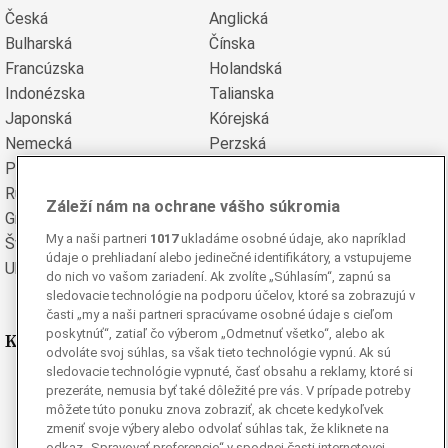
Česká
Anglická
Bulharská
Čínska
Francúzska
Holandská
Indonézska
Talianska
Japonská
Kórejská
Nemecká
Perzská
Poľská
Portugalská
Rumunská
Ruská
Záleží nám na ochrane vášho súkromia
Grécka
Španielska
My a naši partneri
1017
ukladáme osobné údaje, ako napríklad
Švédska
Turecká
údaje o prehliadaní alebo jedinečné identifikátory, a vstupujeme
Ukrajinská
Vietnamská
do nich vo vašom zariadení. Ak zvolíte „Súhlasím“, zapnú sa
sledovacie technológie na podporu účelov, ktoré sa zobrazujú v
časti „my a naši partneri spracúvame osobné údaje s cieľom
poskytnúť“, zatiaľ čo výberom „Odmetnuť všetko“, alebo ak
Kde nás nájdete
odvoláte svoj súhlas, sa však tieto technológie vypnú. Ak sú
sledovacie technológie vypnuté, časť obsahu a reklamy, ktoré si
Facebook
prezeráte, nemusia byť také dôležité pre vás. V prípade potreby
Instagram
môžete túto ponuku znova zobraziť, ak chcete kedykoľvek
zmeniť svoje výbery alebo odvolať súhlas tak, že kliknete na
G
Ganjing
odkaz „Spravovať preferencie“ v spodnej časti internetovej