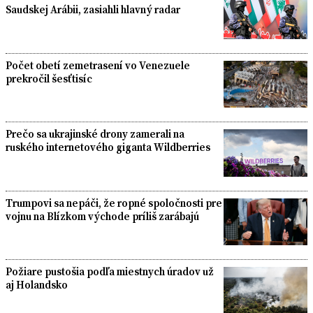
Saudskej Arábii, zasiahli hlavný radar
Počet obetí zemetrasení vo Venezuele
prekročil šesťtisíc
Prečo sa ukrajinské drony zamerali na
ruského internetového giganta Wildberries
Trumpovi sa nepáči, že ropné spoločnosti pre
vojnu na Blízkom východe príliš zarábajú
Požiare pustošia podľa miestnych úradov už
aj Holandsko