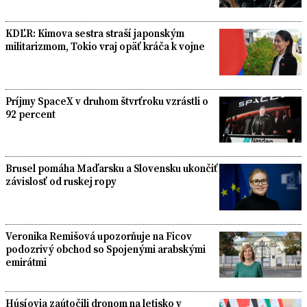
KDĽR: Kimova sestra straší japonským
militarizmom, Tokio vraj opäť kráča k vojne
Príjmy SpaceX v druhom štvrťroku vzrástli o
92 percent
Brusel pomáha Maďarsku a Slovensku ukončiť
závislosť od ruskej ropy
Veronika Remišová upozorňuje na Ficov
podozrivý obchod so Spojenými arabskými
emirátmi
Húsíovia zaútočili dronom na letisko v