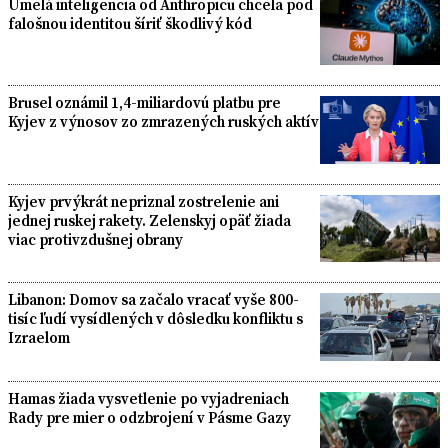
Umelá inteligencia od Anthropicu chcela pod
falošnou identitou šíriť škodlivý kód
Brusel oznámil 1,4-miliardovú platbu pre
Kyjev z výnosov zo zmrazených ruských aktív
Kyjev prvýkrát nepriznal zostrelenie ani
jednej ruskej rakety. Zelenskyj opäť žiada
viac protivzdušnej obrany
Libanon: Domov sa začalo vracať vyše 800-
tisíc ľudí vysídlených v dôsledku konfliktu s
Izraelom
Hamas žiada vysvetlenie po vyjadreniach
Rady pre mier o odzbrojení v Pásme Gazy