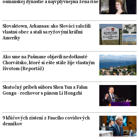
osmanskej dynastie a najvplyvnejšia žena ríše
Slovaktown, Arkansas: ako Slováci založili
vlastnú obec a stali sa ryžovými kráľmi
Ameriky
Ako sme na Pašmane objavili nedotknuté
Chorvátsko, ktoré si ešte stále žije vlastným
životom (Reportáž)
Skutočný príbeh súboru Shen Yun a Falun
Gongu - rozhovor s pánom Li Hongzhi
9 kľúčových zistení z Fauciho covidových
denníkov