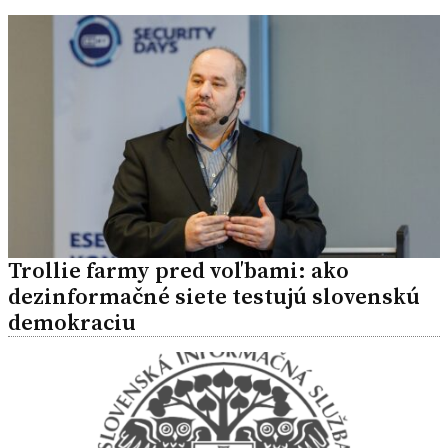
Trollie farmy pred voľbami: ako
dezinformačné siete testujú slovenskú
demokraciu