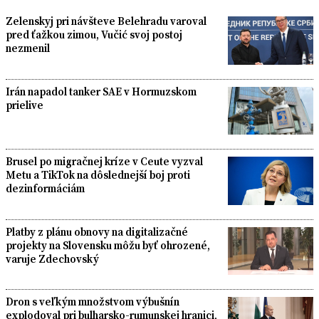
Zelenskyj pri návšteve Belehradu varoval
pred ťažkou zimou, Vučić svoj postoj
nezmenil
Irán napadol tanker SAE v Hormuzskom
prielive
Brusel po migračnej kríze v Ceute vyzval
Metu a TikTok na dôslednejší boj proti
dezinformáciám
Platby z plánu obnovy na digitalizačné
projekty na Slovensku môžu byť ohrozené,
varuje Zdechovský
Dron s veľkým množstvom výbušnín
explodoval pri bulharsko-rumunskej hranici,