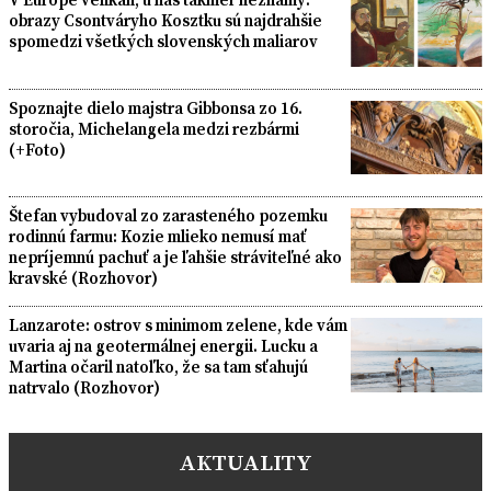
obrazy Csontváryho Kosztku sú najdrahšie
spomedzi všetkých slovenských maliarov
Spoznajte dielo majstra Gibbonsa zo 16.
storočia, Michelangela medzi rezbármi
(+Foto)
Štefan vybudoval zo zarasteného pozemku
rodinnú farmu: Kozie mlieko nemusí mať
nepríjemnú pachuť a je ľahšie stráviteľné ako
kravské (Rozhovor)
Lanzarote: ostrov s minimom zelene, kde vám
uvaria aj na geotermálnej energii. Lucku a
Martina očaril natoľko, že sa tam sťahujú
natrvalo (Rozhovor)
AKTUALITY