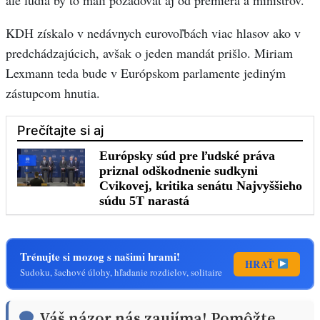
ale ľudia by to mali požadovať aj od premiéra a ministrov.
KDH získalo v nedávnych eurovoľbách viac hlasov ako v
predchádzajúcich, avšak o jeden mandát prišlo. Miriam
Lexmann teda bude v Európskom parlamente jediným
zástupcom hnutia.
Trénujte si mozog s našimi hrami!
HRAŤ
Sudoku, šachové úlohy, hľadanie rozdielov, solitaire
Váš názor nás zaujíma! Pomôžte