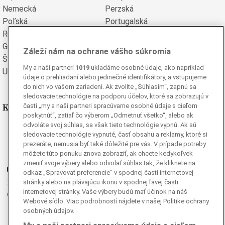
Nemecká
Perzská
Poľská
Portugalská
Rumunská
Ruská
Grécka
Španielska
Záleží nám na ochrane vášho súkromia
Švédska
Turecká
My a naši partneri
1019
ukladáme osobné údaje, ako napríklad
Ukrajinská
Vietnamská
údaje o prehliadaní alebo jedinečné identifikátory, a vstupujeme
do nich vo vašom zariadení. Ak zvolíte „Súhlasím“, zapnú sa
sledovacie technológie na podporu účelov, ktoré sa zobrazujú v
Kde nás nájdete
časti „my a naši partneri spracúvame osobné údaje s cieľom
poskytnúť“, zatiaľ čo výberom „Odmetnuť všetko“, alebo ak
odvoláte svoj súhlas, sa však tieto technológie vypnú. Ak sú
Facebook
sledovacie technológie vypnuté, časť obsahu a reklamy, ktoré si
Instagram
prezeráte, nemusia byť také dôležité pre vás. V prípade potreby
môžete túto ponuku znova zobraziť, ak chcete kedykoľvek
G
Ganjing
zmeniť svoje výbery alebo odvolať súhlas tak, že kliknete na
Youtube
odkaz „Spravovať preferencie“ v spodnej časti internetovej
Twitter
stránky alebo na plávajúcu ikonu v spodnej ľavej časti
internetovej stránky. Vaše výbery budú mať účinok na náš
Telegram
Webové sídlo. Viac podrobností nájdete v našej Politike ochrany
RSS
osobných údajov.