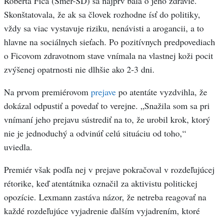
Roberta Fica (Smer-SD) sa najprv bála o jeho zdravie.
Skonštatovala, že ak sa človek rozhodne ísť do politiky,
vždy sa viac vystavuje riziku, nenávisti a arogancii, a to
hlavne na sociálnych sieťach. Po pozitívnych predpovediach
o Ficovom zdravotnom stave vnímala na vlastnej koži pocit
zvýšenej opatrnosti nie dlhšie ako 2-3 dni.
Na prvom premiérovom
prejave
po atentáte vyzdvihla, že
dokázal odpustiť a povedať to verejne. „Snažila som sa pri
vnímaní jeho prejavu sústrediť na to, že urobil krok, ktorý
nie je jednoduchý a odvinúť celú situáciu od toho,“
uviedla.
Premiér však podľa nej v prejave pokračoval v rozdeľujúcej
rétorike, keď atentátnika označil za aktivistu politickej
opozície. Lexmann zastáva názor, že netreba reagovať na
každé rozdeľujúce vyjadrenie ďalším vyjadrením, ktoré