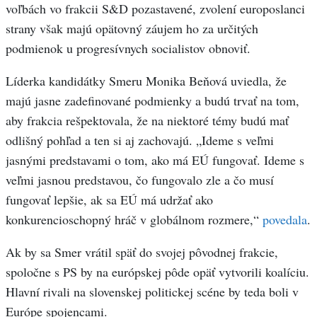
voľbách vo frakcii S&D pozastavené, zvolení europoslanci
strany však majú opätovný záujem ho za určitých
podmienok u progresívnych socialistov obnoviť.
Líderka kandidátky Smeru Monika Beňová uviedla, že
majú jasne zadefinované podmienky a budú trvať na tom,
aby frakcia rešpektovala, že na niektoré témy budú mať
odlišný pohľad a ten si aj zachovajú. „Ideme s veľmi
jasnými predstavami o tom, ako má EÚ fungovať. Ideme s
veľmi jasnou predstavou, čo fungovalo zle a čo musí
fungovať lepšie, ak sa EÚ má udržať ako
konkurencioschopný hráč v globálnom rozmere,“
povedala
.
Ak by sa Smer vrátil späť do svojej pôvodnej frakcie,
spoločne s PS by na európskej pôde opäť vytvorili koalíciu.
Hlavní rivali na slovenskej politickej scéne by teda boli v
Európe spojencami.