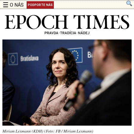
☰
O NÁS
PODPORTE NÁS
Miriam Lexmann (KDH) (Foto: FB / Miriam Lexmann)