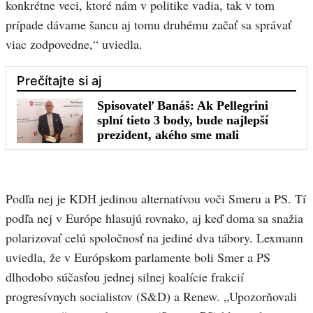
konkrétne veci, ktoré nám v politike vadia, tak v tom
prípade dávame šancu aj tomu druhému začať sa správať
viac zodpovedne,“ uviedla.
Podľa nej je KDH jedinou alternatívou voči Smeru a PS. Tí
podľa nej v Európe hlasujú rovnako, aj keď doma sa snažia
polarizovať celú spoločnosť na jediné dva tábory. Lexmann
uviedla, že v Európskom parlamente boli Smer a PS
dlhodobo súčasťou jednej silnej koalície frakcií
progresívnych socialistov (S&D) a Renew. „Upozorňovali