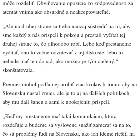
môže rozdeliť. Obviňovanie opozície zo zodpovednosti za
atentát vníma ako absurdné a neakceptovateľné.
„Ale na druhej strane sa treba naozaj sústrediť na to, aby
sme každý z nás prispeli k pokoju a prestali vyčítať tej
druhej strane to, čo dlhodobo robí. Lebo keď prestaneme
vyčítať, ono to začne odznievať z tej diskusie, lebo to
nebude mať ten dopad, ako možno je tým cielený,“
skonštatovala.
Premiér mohol podľa nej urobiť viac krokov k tomu, aby na
Slovensku nastal zmier, ale je to aj na ďalších politikoch,
aby mu dali šancu a sami k upokojeniu prispeli.
„Keď my prestaneme mať takú komunikáciu, ktorá
rozdeľuje a budeme sa vyslovene snažiť zamerať sa na to,
čo sú problémy ľudí na Slovensku, ako ich ideme riešiť, na