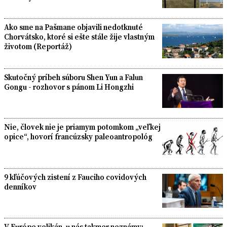
Ako sme na Pašmane objavili nedotknuté
Chorvátsko, ktoré si ešte stále žije vlastným
životom (Reportáž)
Skutočný príbeh súboru Shen Yun a Falun
Gongu - rozhovor s pánom Li Hongzhi
Nie, človek nie je priamym potomkom „veľkej
opice“, hovorí francúzsky paleoantropológ
9 kľúčových zistení z Fauciho covidových
denníkov
V Európe velikán, u nás takmer neznámy: