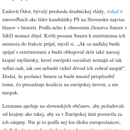
Ľudovít Ódor, bývalý predseda úradníckej vlády,
získal
v
eurovoľbách ako líder kandidátky PS na Slovensku najviac
hlasov v histórii. Podľa neho k obnoveniu členstva Smeru v
S&D nemusí dôjsť. Kvôli posunu Smeru k extrémizmu ich
nemusia do frakcie prijať, myslí si. „Ak sa naďalej budú
spájať s extrémistami a budú obhajovať skôr také naozaj
krajné myšlienky, ktoré európski socialisti nemajú až tak
veľmi radi, tak oni nebudú vidieť dôvod ich zobrať naspäť“.
Dodal, že poslanci Smeru sa budú musieť prispôsobiť
tomu, čo presadzuje koalícia na európskej úrovni, a nie
naopak.
Lexmann apeluje na slovenských občanov, aby požadovali
od krajiny ako takej, aby sa v Európskej únii postavila za
ich záujmy. Nie je to podľa nej len úloha europoslancov,