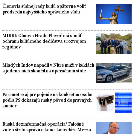
Členovia súdnej rady budú opätovne voliť
predsedu najvyššieho správneho súdu
MIRRI: Obnova Hradu Plaveč má spojiť
ochranu kultúrneho dedičstva s rozvojom
regiónov
Mladých Indov napadli v Nitre muži v kuklách
a jeden z nich skončil na operačnom stole
Parametre aj prepojenie na konkrétnu osobu
podľa PS dokazujú ruský pôvod dopravných
kamier
Ruská dezinformačná operácia? Falošné
video šírilo správu o konci kancelára Merza