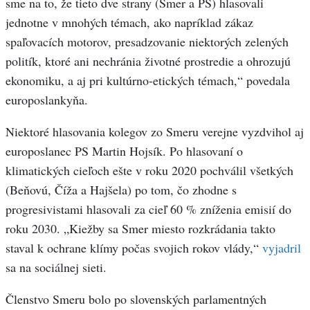
sme na to, že tieto dve strany (Smer a PS) hlasovali
jednotne v mnohých témach, ako napríklad zákaz
spaľovacích motorov, presadzovanie niektorých zelených
politík, ktoré ani nechránia životné prostredie a ohrozujú
ekonomiku, a aj pri kultúrno-etických témach,“ povedala
europoslankyňa.
Niektoré hlasovania kolegov zo Smeru verejne vyzdvihol aj
europoslanec PS Martin Hojsík. Po hlasovaní o
klimatických cieľoch ešte v roku 2020 pochválil všetkých
(Beňovú, Číža a Hajšela) po tom, čo zhodne s
progresivistami hlasovali za cieľ 60 % zníženia emisií do
roku 2030. „Kiežby sa Smer miesto rozkrádania takto
staval k ochrane klímy počas svojich rokov vlády,“
vyjadril
sa na sociálnej sieti.
Členstvo Smeru bolo po slovenských parlamentných