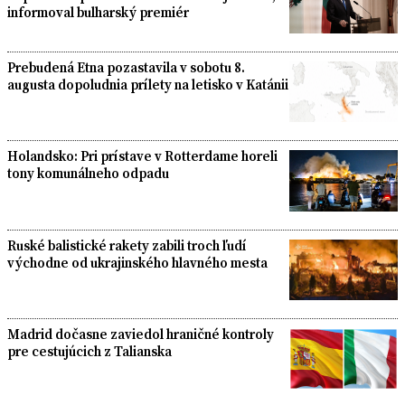
informoval bulharský premiér
Prebudená Etna pozastavila v sobotu 8.
augusta dopoludnia prílety na letisko v Katánii
Holandsko: Pri prístave v Rotterdame horeli
tony komunálneho odpadu
Ruské balistické rakety zabili troch ľudí
východne od ukrajinského hlavného mesta
Madrid dočasne zaviedol hraničné kontroly
pre cestujúcich z Talianska