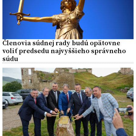
Členovia súdnej rady budú opätovne
voliť predsedu najvyššieho správneho
súdu