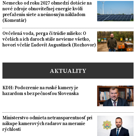
Nemecko od roku 2027 obmedzí dotácie na
nové zdroje obnoviteľnej energie kvôli
preťaženiu siete a neúnosným nákladom
(Komentár)
Ovčelená voda, perga či trúdie mlieko: O
včelách a ich daroch stále nevieme všetko,
hovorí včelár Ľudovít Augustinek (Rozhovor)
AKTUALITY
KDH: Podozrenie na ruské kamery je
hazardom s bezpečnosťou Slovenska
Ministerstvo odmieta netransparentnosť pri
nákupe kamerových radarov na meranie
rýchlosti