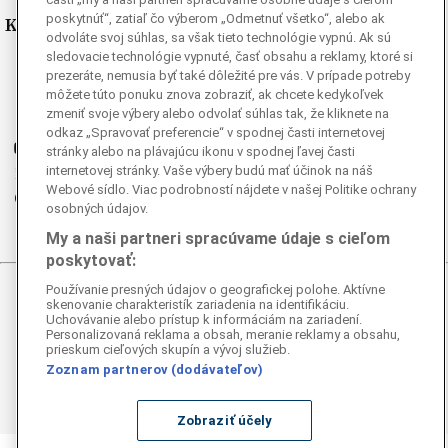
poskytnúť“, zatiaľ čo výberom „Odmetnuť všetko“, alebo ak
Kde nás nájdete
odvoláte svoj súhlas, sa však tieto technológie vypnú. Ak sú
sledovacie technológie vypnuté, časť obsahu a reklamy, ktoré si
Facebook
prezeráte, nemusia byť také dôležité pre vás. V prípade potreby
Instagram
môžete túto ponuku znova zobraziť, ak chcete kedykoľvek
zmeniť svoje výbery alebo odvolať súhlas tak, že kliknete na
G
Ganjing
odkaz „Spravovať preferencie“ v spodnej časti internetovej
Youtube
stránky alebo na plávajúcu ikonu v spodnej ľavej časti
internetovej stránky. Vaše výbery budú mať účinok na náš
Twitter
Webové sídlo. Viac podrobností nájdete v našej Politike ochrany
Telegram
osobných údajov.
RSS
My a naši partneri spracúvame údaje s cieľom
poskytovať:
Používanie presných údajov o geografickej polohe. Aktívne
© 2026 Epoch Times Slovensko
skenovanie charakteristík zariadenia na identifikáciu.
Uchovávanie alebo prístup k informáciám na zariadení.
Personalizovaná reklama a obsah, meranie reklamy a obsahu,
Všetky práva vyhradené. Publikovanie alebo ďalšie šírenie
prieskum cieľových skupín a vývoj služieb.
správ a fotografií zo zdrojov TASR je bez
Zoznam partnerov (dodávateľov)
predchádzajúceho písomného súhlasu TASR porušením
autorského zákona.
Zobraziť účely