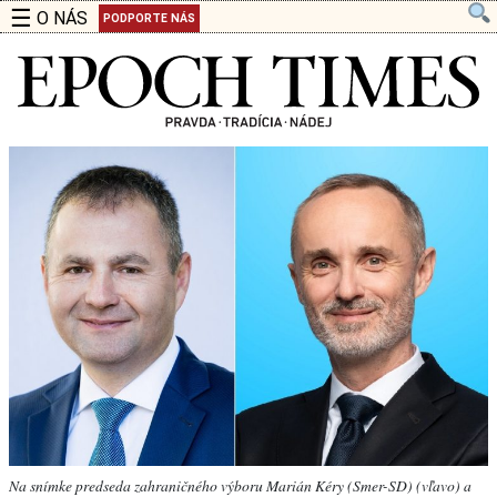
☰
O NÁS
PODPORTE NÁS
Na snímke predseda zahraničného výboru Marián Kéry (Smer-SD) (vľavo) a