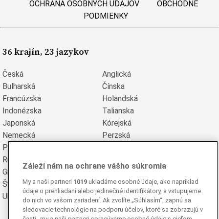
OCHRANA OSOBNÝCH ÚDAJOV
OBCHODNÉ
PODMIENKY
36 krajín, 23 jazykov
Česká
Anglická
Bulharská
Čínska
Francúzska
Holandská
Indonézska
Talianska
Japonská
Kórejská
Nemecká
Perzská
Poľská
Portugalská
Rumunská
Ruská
Záleží nám na ochrane vášho súkromia
Grécka
Španielska
My a naši partneri
1019
ukladáme osobné údaje, ako napríklad
Švédska
Turecká
údaje o prehliadaní alebo jedinečné identifikátory, a vstupujeme
Ukrajinská
Vietnamská
do nich vo vašom zariadení. Ak zvolíte „Súhlasím“, zapnú sa
sledovacie technológie na podporu účelov, ktoré sa zobrazujú v
časti „my a naši partneri spracúvame osobné údaje s cieľom