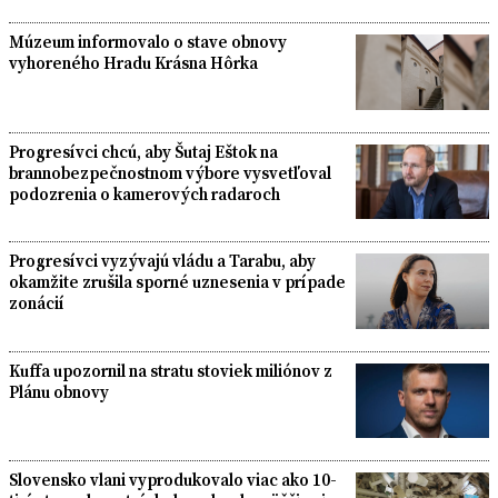
Múzeum informovalo o stave obnovy
vyhoreného Hradu Krásna Hôrka
Progresívci chcú, aby Šutaj Eštok na
brannobezpečnostnom výbore vysvetľoval
podozrenia o kamerových radaroch
Progresívci vyzývajú vládu a Tarabu, aby
okamžite zrušila sporné uznesenia v prípade
zonácií
Kuffa upozornil na stratu stoviek miliónov z
Plánu obnovy
Slovensko vlani vyprodukovalo viac ako 10-