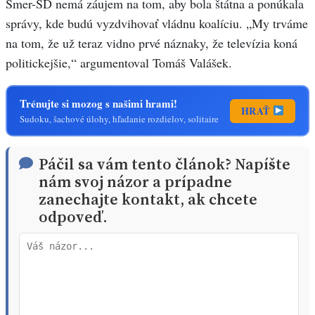
Smer-SD nemá záujem na tom, aby bola štátna a ponúkala
správy, kde budú vyzdvihovať vládnu koalíciu. „My trváme
na tom, že už teraz vidno prvé náznaky, že televízia koná
politickejšie,“ argumentoval Tomáš Valášek.
Trénujte si mozog s našimi hrami!
HRAŤ
Sudoku, šachové úlohy, hľadanie rozdielov, solitaire
Páčil sa vám tento článok? Napíšte
nám svoj názor a prípadne
zanechajte kontakt, ak chcete
odpoveď.