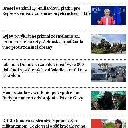
Brusel oznámil 1,4-miliardovú platbu pre
Kyjev z výnosov zo zmrazených ruských aktív
Kyjev prvýkrát nepriznal zostrelenie ani
jednej ruskej rakety. Zelenskyj opäť žiada
viac protivzdušnej obrany
Libanon: Domov sa začalo vracať vyše 800-
tisíc ľudí vysídlených v dôsledku konfliktu s
Izraelom
Hamas žiada vysvetlenie po vyjadreniach
Rady pre mier o odzbrojení v Pásme Gazy
KDĽR: Kimova sestra straší japonským
militarizmom, Tokio vraj opäť kráča k vojne