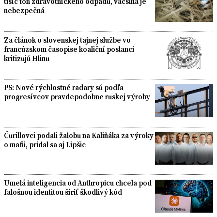
tisíc ton zdravotníckeho odpadu, väčšina je
nebezpečná
Za článok o slovenskej tajnej službe vo
francúzskom časopise koaliční poslanci
kritizujú Hlinu
PS: Nové rýchlostné radary sú podľa
progresívcov pravdepodobne ruskej výroby
Čurillovci podali žalobu na Kaliňáka za výroky
o mafii, pridal sa aj Lipšic
Umelá inteligencia od Anthropicu chcela pod
falošnou identitou šíriť škodlivý kód