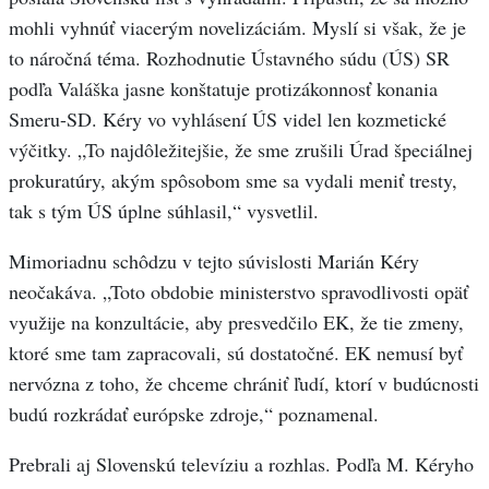
mohli vyhnúť viacerým novelizáciám. Myslí si však, že je
to náročná téma. Rozhodnutie Ústavného súdu (ÚS) SR
podľa Valáška jasne konštatuje protizákonnosť konania
Smeru-SD. Kéry vo vyhlásení ÚS videl len kozmetické
výčitky. „To najdôležitejšie, že sme zrušili Úrad špeciálnej
prokuratúry, akým spôsobom sme sa vydali meniť tresty,
tak s tým ÚS úplne súhlasil,“ vysvetlil.
Mimoriadnu schôdzu v tejto súvislosti Marián Kéry
neočakáva. „Toto obdobie ministerstvo spravodlivosti opäť
využije na konzultácie, aby presvedčilo EK, že tie zmeny,
ktoré sme tam zapracovali, sú dostatočné. EK nemusí byť
nervózna z toho, že chceme chrániť ľudí, ktorí v budúcnosti
budú rozkrádať európske zdroje,“ poznamenal.
Prebrali aj Slovenskú televíziu a rozhlas. Podľa M. Kéryho