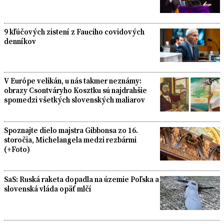
9 kľúčových zistení z Fauciho covidových
denníkov
V Európe velikán, u nás takmer neznámy:
obrazy Csontváryho Kosztku sú najdrahšie
spomedzi všetkých slovenských maliarov
Spoznajte dielo majstra Gibbonsa zo 16.
storočia, Michelangela medzi rezbármi
(+Foto)
SaS: Ruská raketa dopadla na územie Poľska a
slovenská vláda opäť mlčí