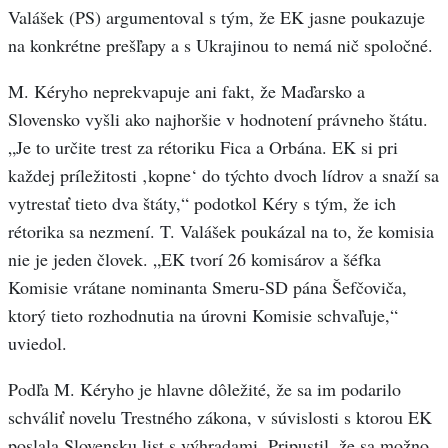
Valášek (PS) argumentoval s tým, že EK jasne poukazuje
na konkrétne prešľapy a s Ukrajinou to nemá nič spoločné.
M. Kéryho neprekvapuje ani fakt, že Maďarsko a
Slovensko vyšli ako najhoršie v hodnotení právneho štátu.
„Je to určite trest za rétoriku Fica a Orbána. EK si pri
každej príležitosti ‚kopne‘ do týchto dvoch lídrov a snaží sa
vytrestať tieto dva štáty,“ podotkol Kéry s tým, že ich
rétorika sa nezmení. T. Valášek poukázal na to, že komisia
nie je jeden človek. „EK tvorí 26 komisárov a šéfka
Komisie vrátane nominanta Smeru-SD pána Šefčoviča,
ktorý tieto rozhodnutia na úrovni Komisie schvaľuje,“
uviedol.
Podľa M. Kéryho je hlavne dôležité, že sa im podarilo
schváliť novelu Trestného zákona, v súvislosti s ktorou EK
poslala Slovensku list s výhradami. Pripustil, že sa možno