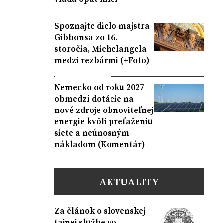
Spoznajte dielo majstra
Gibbonsa zo 16.
storočia, Michelangela
medzi rezbármi (+Foto)
Nemecko od roku 2027
obmedzí dotácie na
nové zdroje obnoviteľnej
energie kvôli preťaženiu
siete a neúnosným
nákladom (Komentár)
AKTUALITY
Za článok o slovenskej
tajnej službe vo