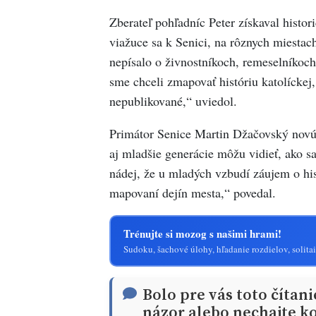
Zberateľ pohľadníc Peter získaval histo
viažuce sa k Senici, na rôznych miestac
nepísalo o živnostníkoch, remeselníkoch
sme chceli zmapovať históriu katolíckej, 
nepublikované,“ uviedol.
Primátor Senice Martin Džačovský novú k
aj mladšie generácie môžu vidieť, ako 
nádej, že u mladých vzbudí záujem o hist
mapovaní dejín mesta,“ povedal.
Trénujte si mozog s našimi hrami!
Sudoku, šachové úlohy, hľadanie rozdielov, solitai
Bolo pre vás toto čítan
názor alebo nechajte ko