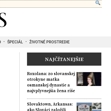
O
ŠPECIÁL
ŽIVOTNÉ PROSTREDIE
NAJČÍTANEJŠIE
Roxolana: zo slovanskej
otrokyne matka
osmanskej dynastie a
najvplyvnejšia žena ríše
Slovaktown, Arkansas:
ako Slováci založili