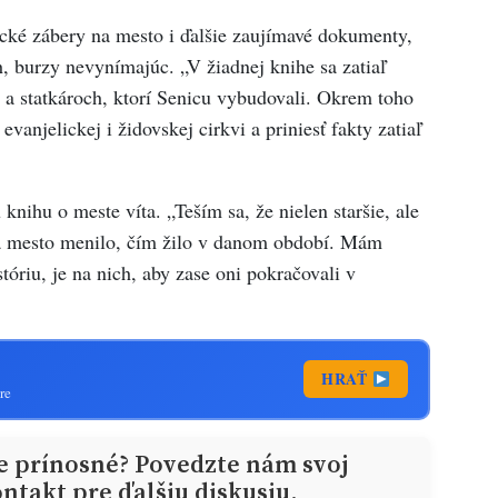
rické zábery na mesto i ďalšie zaujímavé dokumenty,
h, burzy nevynímajúc. „V žiadnej knihe sa zatiaľ
 a statkároch, ktorí Senicu vybudovali. Okrem toho
evanjelickej i židovskej cirkvi a priniesť fakty zatiaľ
nihu o meste víta. „Teším sa, že nielen staršie, ale
sa mesto menilo, čím žilo v danom období. Mám
óriu, je na nich, aby zase oni pokračovali v
HRAŤ
re
ie prínosné? Povedzte nám svoj
ntakt pre ďalšiu diskusiu.