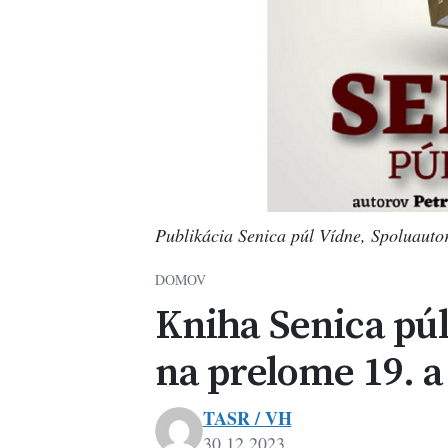
Publikácia Senica púl Vídne, Spoluautor
DOMOV
Kniha Senica pú
na prelome 19. a 
TASR / VH
30.12.2023