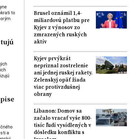
kyne
Brusel oznámil 1,4-
krati to
ktorým
miliardovú platbu pre
Kyjev z výnosov zo
zmrazených ruských
tujú
aktív
Kyjev prvýkrát
ných
nepriznal zostrelenie
ich
ani jednej ruskej rakety.
izujú
Zelenskyj opäť žiada
viac protivzdušnej
obrany
opise
Libanon: Domov sa
začalo vracať vyše 800-
tisíc ľudí vysídlených v
ničného
dôsledku konfliktu s
sti a
anský,