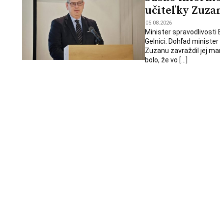
učiteľky Zuzan
05.08.2026
Minister spravodlivosti
Gelnici. Dohľad minister 
Zuzanu zavraždil jej ma
bolo, že vo […]