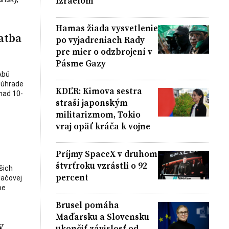
Izraelom
Hamas žiada vysvetlenie
atba
po vyjadreniach Rady
pre mier o odzbrojení v
Pásme Gazy
Abú
 úhrade
KDĽR: Kimova sestra
nad 10-
straší japonským
militarizmom, Tokio
vraj opäť kráča k vojne
Príjmy SpaceX v druhom
štvrťroku vzrástli o 92
šich
percent
lačovej
be
Brusel pomáha
Maďarsku a Slovensku
y
ukončiť závislosť od