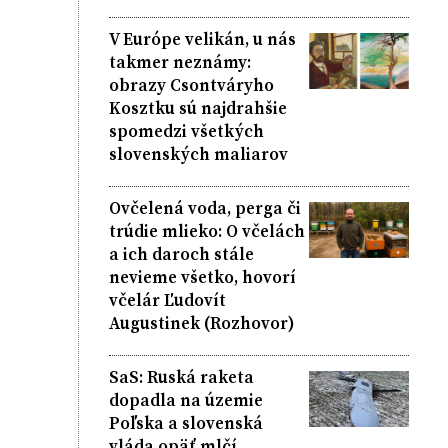
V Európe velikán, u nás
takmer neznámy:
obrazy Csontváryho
Kosztku sú najdrahšie
spomedzi všetkých
slovenských maliarov
Ovčelená voda, perga či
trúdie mlieko: O včelách
a ich daroch stále
nevieme všetko, hovorí
včelár Ľudovít
Augustinek (Rozhovor)
SaS: Ruská raketa
dopadla na územie
Poľska a slovenská
vláda opäť mlčí