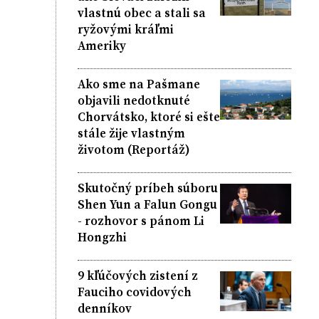
vlastnú obec a stali sa
ryžovými kráľmi
Ameriky
Ako sme na Pašmane
objavili nedotknuté
Chorvátsko, ktoré si ešte
stále žije vlastným
životom (Reportáž)
Skutočný príbeh súboru
Shen Yun a Falun Gongu
- rozhovor s pánom Li
Hongzhi
9 kľúčových zistení z
Fauciho covidových
denníkov