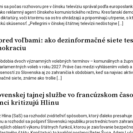
ini sa počas rozhovoru pre v čínsku televíziu správal podľa europoslan
ko reklamný agent čínskeho komunistického režimu. Kresťanskí demo
 diktatúry, voči ktorému sa ostro ohrádzajú a pripomínajú utrpenie, s 
kú skúsenosť. „Pellegrini v čínskej štátnej televízii nedôstojne […]
pred voľbami: ako dezinformačné siete tes
mokraciu
 obdobia dvoch významných volebných termínov – komunálnych a žup
parlamentných volieb v roku 2027. Práve čas medzi vyhlásením volieb a 
seností zo Slovenska aj zo zahraničia k obdobiam, keď sa najviac aktiv
čné siete, známe ako trollie […]
ovenskej tajnej službe vo francúzskom čas
nci kritizujú Hlinu
 Hlina (SaS) sa rozhodol zviditeľniť spôsobom, ktorý ďaleko presahuje
nu a rozhodol sa pošpiniť Slovenskú republiku prostredníctvom zahra
ivejších oblastí výkonu štátnych funkcií, ktorou je zaisťovanie bezpečno
lastného štátu. Konštatujú to koaliční poslanci Peter Šuca, Adam Luč