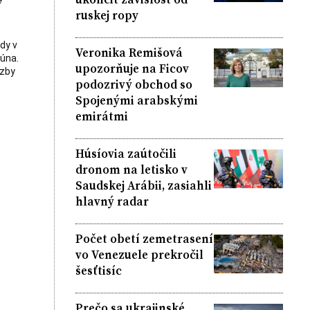
ruskej ropy
dy v
Veronika Remišová
júna.
upozorňuje na Ficov
äzby
podozrivý obchod so
Spojenými arabskými
emirátmi
Húsíovia zaútočili
dronom na letisko v
Saudskej Arábii, zasiahli
hlavný radar
Počet obetí zemetrasení
vo Venezuele prekročil
šesťtisíc
Prečo sa ukrajinské