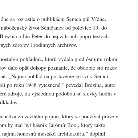
óne sa rozrástla o publikáciu Senica púl Vídne.
 náboženský život Seničanov od polovice 19. do
 Brezina a Ján Peter do nej zahrnuli popri textoch
ívnych zdrojov i rodinných archívov.
nostalgii pohľadníc, ktorú vydala pred ôsmimi rokmi
rov dalo opäť dokopy poznanie, že obdobie sto rokov
né. „Najmä pohľad na postavenie cirkví v Senici,
boli po roku 1948 vytesnené,“ povedal Brezina, autor
aceré zdroje, za výslednou podobou sú stovky hodín v
odkladov.
chádza zo zažitého pojmu, ktorý sa používal práve v
 by mal byť básnik Jaromír Boor, ktorý takto
iu najmä honosnú mestskú architektúru,“ doplnil.