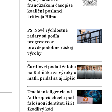
francúzskom časopise
koaliční poslanci
kritizujú Hlinu
PS: Nové rýchlostné
radary sú podľa
progresívcov
pravdepodobne ruskej
výroby
Čurillovci podali žalobu
na Kaliňáka za výroky o
mafii, pridal sa aj Lipšic
Umelá inteligencia od
Anthropicu chcela pod
falošnou identitou šíriť
škodlivý kód