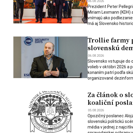
06.08.2026
Prezident Peter Pellegr
Miriam Lexmann (KDH) a
vnímajú ako podliezanie
má aj Slovensko historic
Trollie farmy 
slovenskú de
06.08.2026
Slovensko vstupuje do
volieb v októbri 2026 a 
konaním patrí podľa skú
organizované dezinforma
Za článok o sl
koaliční posla
05.08.2026
Opozičný poslanec Alojz
slovenskú politickú scé
média v jednej z najcitl
spravodajskej ochrany v