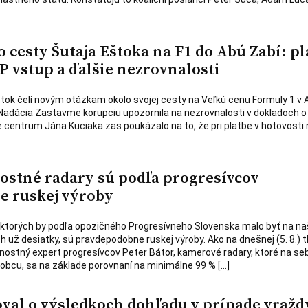
 cesty Šutaja Eštoka na F1 do Abú Zabí: pl
P vstup a ďalšie nezrovnalosti
štok čelí novým otázkam okolo svojej cesty na Veľkú cenu Formuly 1 v 
Nadácia Zastavme korupciu upozornila na nezrovnalosti v dokladoch o
ne centrum Jána Kuciaka zas poukázalo na to, že pri platbe v hotovosti 
lostné radary sú podľa progresívcov
 ruskej výroby
 ktorých by podľa opozičného Progresívneho Slovenska malo byť na na
ž desiatky, sú pravdepodobne ruskej výroby. Ako na dnešnej (5. 8.) t
ostný expert progresívcov Peter Bátor, kamerové radary, ktoré na se
bcu, sa na základe porovnaní na minimálne 99 % […]
val o výsledkoch dohľadu v prípade vražd