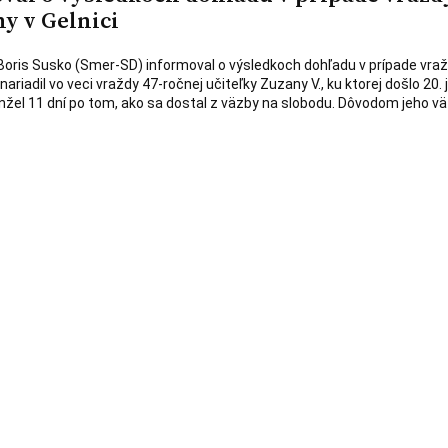
y v Gelnici
 Boris Susko (Smer-SD) informoval o výsledkoch dohľadu v prípade vraž
nariadil vo veci vraždy 47-ročnej učiteľky Zuzany V., ku ktorej došlo 20. 
nžel 11 dní po tom, ako sa dostal z väzby na slobodu. Dôvodom jeho v