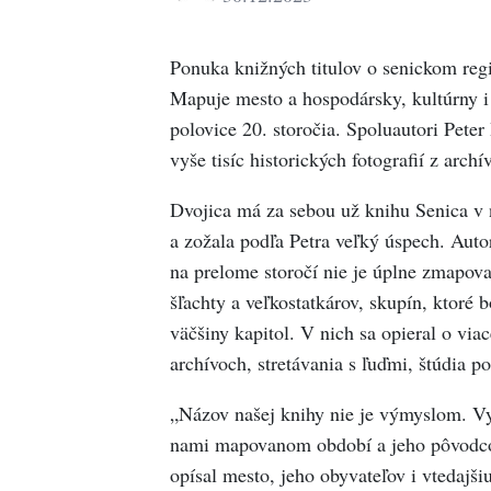
Ponuka knižných titulov o senickom regi
Mapuje mesto a hospodársky, kultúrny i
polovice 20. storočia. Spoluautori Peter
vyše tisíc historických fotografií z arch
Dvojica má za sebou už knihu Senica v 
a zožala podľa Petra veľký úspech. Auto
na prelome storočí nie je úplne zmapova
šľachty a veľkostatkárov, skupín, ktoré 
väčšiny kapitol. V nich sa opieral o vi
archívoch, stretávania s ľuďmi, štúdia p
„Názov našej knihy nie je výmyslom. Vy
nami mapovanom období a jeho pôvodcom
opísal mesto, jeho obyvateľov i vtedajš