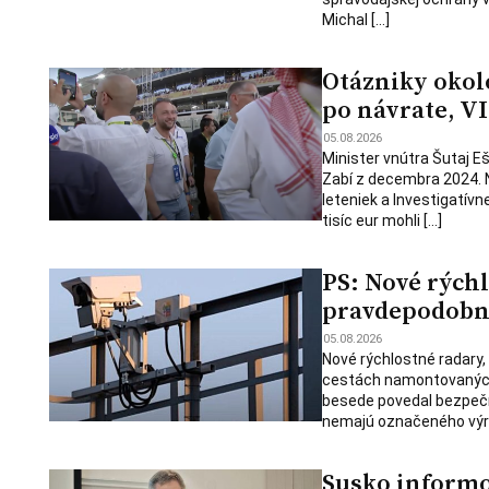
Michal […]
Otázniky okolo
po návrate, VI
05.08.2026
Minister vnútra Šutaj E
Zabí z decembra 2024. 
leteniek a Investigatív
tisíc eur mohli […]
PS: Nové rých
pravdepodobne
05.08.2026
Nové rýchlostné radary,
cestách namontovaných u
besede povedal bezpečn
nemajú označeného výro
Susko informo