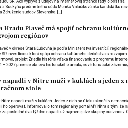
údu SR. Ako vyplýva z údajov na internetovej stránke rady, o post sa
áti. Sudkyňu predmetného súdu Moniku Valašikovú ako kandidátku navr
a Združenie sudcov Slovenska. […]
 Hradu Plaveč má spojiť ochranu kultúr
ozvojom regiónov
aveč v okrese Stará Ľubovňa je podľa Ministerstva investícií, regionál
e SR investíciou, ktorá spája ochranu kultúrneho dedičstva s rozvojom
ormoval, projekt Žriedla histórie vďaka financovaniu z programu Interre
 – 2027 prinesie obnovu historického areálu, nové turistické zázemie,
napadli v Nitre muži v kuklách a jeden z 
eračnom stole
 Nitre napadli muži v kuklách. Jeden z nich po útoku skončil v nemocni
ho operovať. Informoval o tom regionálny portál MY Nitra s tým, že n
e za posledné dva týždne napadli už najmenej dve skupiny cudzincov.