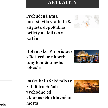
AKTUALITY
Prebudená Etna
pozastavila v sobotu 8.
augusta dopoludnia
prílety na letisko v
Katánii
Holandsko: Pri prístave
v Rotterdame horeli
tony komunálneho
odpadu
Ruské balistické rakety
zabili troch ľudí
východne od
ukrajinského hlavného
mesta
sedu