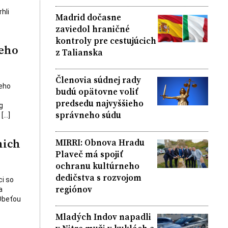
hli
Madrid dočasne
zaviedol hraničné
kontroly pre cestujúcich
neho
z Talianska
Členovia súdnej rady
neho
budú opätovne voliť
predsedu najvyššieho
g
správneho súdu
 […]
nich
MIRRI: Obnova Hradu
Plaveč má spojiť
ochranu kultúrneho
dedičstva s rozvojom
ci so
regiónov
a
 Obeťou
Mladých Indov napadli