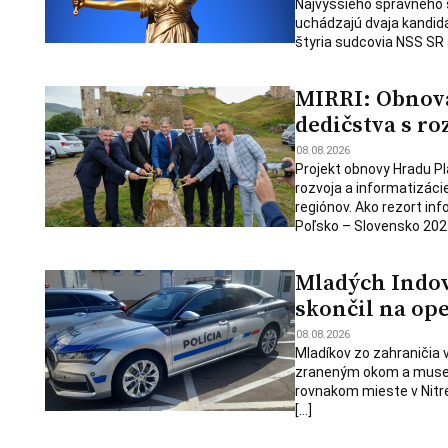
Najvyššieho správneho s
uchádzajú dvaja kandid
štyria sudcovia NSS SR 
MIRRI: Obnova
dedičstva s r
08.08.2026
Projekt obnovy Hradu Pl
rozvoja a informatizáci
regiónov. Ako rezort inf
Poľsko – Slovensko 2021
Mladých Indov 
skončil na op
08.08.2026
Mladíkov zo zahraničia v
zraneným okom a museli 
rovnakom mieste v Nitr
[…]