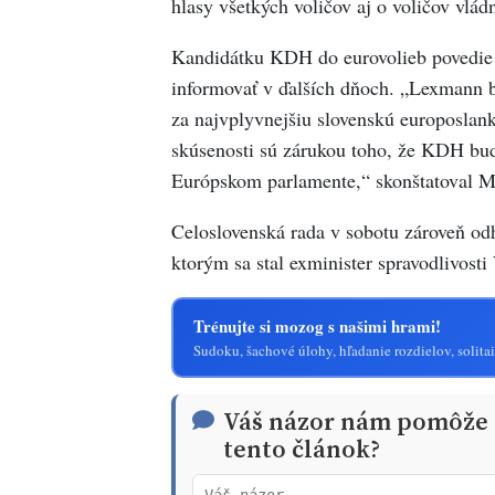
hlasy všetkých voličov aj o voličov vládn
Kandidátku KDH do eurovolieb povedie 
informovať v ďalších dňoch. „Lexmann 
za najvplyvnejšiu slovenskú europoslank
skúsenosti sú zárukou toho, že KDH bud
Európskom parlamente,“ skonštatoval M
Celoslovenská rada v sobotu zároveň od
ktorým sa stal exminister spravodlivosti
Trénujte si mozog s našimi hrami!
Sudoku, šachové úlohy, hľadanie rozdielov, solitai
Váš názor nám pomôže t
tento článok?