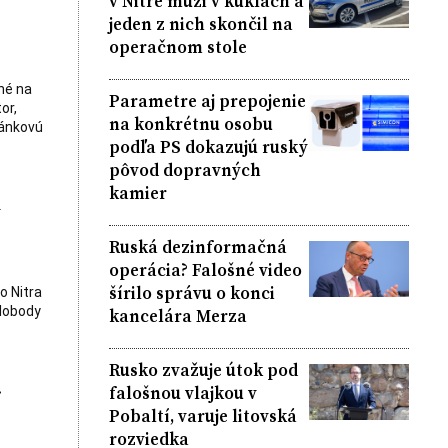
v Nitre muži v kuklách a
jeden z nich skončil na
operačnom stole
né na
Parametre aj prepojenie
or,
na konkrétnu osobu
ránkovú
podľa PS dokazujú ruský
pôvod dopravných
kamier
k
Ruská dezinformačná
operácia? Falošné video
šírilo správu o konci
o Nitra
slobody
kancelára Merza
Rusko zvažuje útok pod
.
falošnou vlajkou v
Pobaltí, varuje litovská
rozviedka