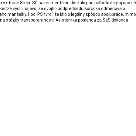
a v strane Smer-SD sa momentálne dostalo pod paľbu kritiky aj opozi
 keďže vyšlo najavo, že svojho podpredsedu Korčoka odmeňovalo
eho manželky. Hoci PS tvrdí, že išlo o legálny spôsob spolupráce, mim
 na otázky transparentnosti. Asistentka poslanca za SaS dokonca