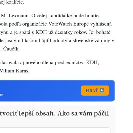
ej koalície.
M. Lexmann. O celej kandidátke bude hnutie
bola podľa organizácie VoteWatch Europe vyhlásená
yňu a je spätá s KDH už desiatky rokov. Jej bohaté
e jasným hlasom hájiť hodnoty a slovenské záujmy v
. Čaučík.
hlasovala aj nového člena predsedníctva KDH,
 Viliam Karas.
HRAŤ
re
voriť lepší obsah. Ako sa vám páčil