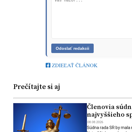
ZDIEĽAŤ ČLÁNOK
Prečítajte si aj
Členovia súdn
najvyššieho s
08.08.2026
Súdna rada SR by mala 