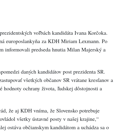
rezidentských voľbách kandidáta Ivana Korčoka.
asná europoslankyňa za KDH Miriam Lexmann. Po
m informovali predseda hnutia Milan Majerský a
 spomedzi daných kandidátov post prezidenta SR.
astupovať všetkých občanov SR vrátane kresťanov a
é hodnoty ochrany života, ľudskej dôstojnosti a
rád, že aj KDH vníma, že Slovensko potrebuje
ládol všetky ústavné posty v našej krajine,“
alej ostáva občianskym kandidátom a uchádza sa o