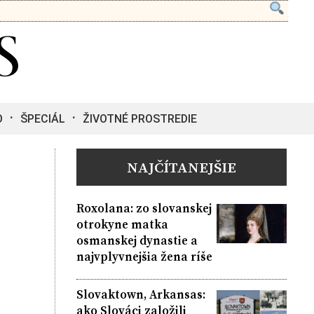
O
ŠPECIÁL
ŽIVOTNÉ PROSTREDIE
NAJČÍTANEJŠIE
Roxolana: zo slovanskej
otrokyne matka
osmanskej dynastie a
najvplyvnejšia žena ríše
Slovaktown, Arkansas:
ako Slováci založili