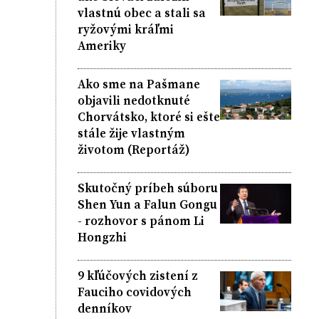
vlastnú obec a stali sa
ryžovými kráľmi
Ameriky
Ako sme na Pašmane
objavili nedotknuté
Chorvátsko, ktoré si ešte
stále žije vlastným
životom (Reportáž)
Skutočný príbeh súboru
Shen Yun a Falun Gongu
- rozhovor s pánom Li
Hongzhi
9 kľúčových zistení z
Fauciho covidových
denníkov