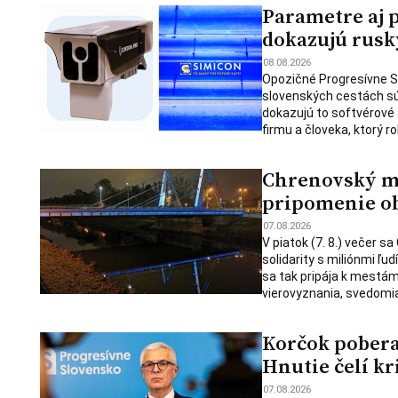
Parametre aj 
dokazujú rusk
08.08.2026
Opozičné Progresívne S
slovenských cestách sú
dokazujú to softvérové 
firmu a človeka, ktorý ro
Chrenovský mos
pripomenie ob
07.08.2026
V piatok (7. 8.) večer s
solidarity s miliónmi ľu
sa tak pripája k mestám
vierovyznania, svedomia
Korčok pobera
Hnutie čelí kr
07.08.2026