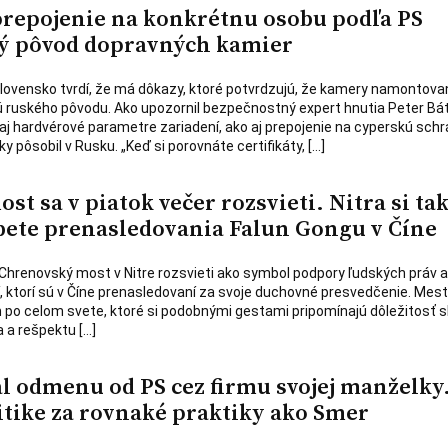
prepojenie na konkrétnu osobu podľa PS
ý pôvod dopravných kamier
lovensko tvrdí, že má dôkazy, ktoré potvrdzujú, že kamery namontova
 ruského pôvodu. Ako upozornil bezpečnostný expert hnutia Peter Bát
aj hardvérové parametre zariadení, ako aj prepojenie na cyperskú sch
ky pôsobil v Rusku. „Keď si porovnáte certifikáty, […]
t sa v piatok večer rozsvieti. Nitra si ta
ete prenasledovania Falun Gongu v Číne
a Chrenovský most v Nitre rozsvieti ako symbol podpory ľudských práv a
dí, ktorí sú v Číne prenasledovaní za svoje duchovné presvedčenie. Mest
 po celom svete, ktoré si podobnými gestami pripomínajú dôležitosť 
 a rešpektu […]
l odmenu od PS cez firmu svojej manželky
itike za rovnaké praktiky ako Smer