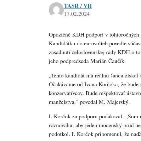
TASR / VH
17.02.2024
Opozičné KDH podporí v tohtoročných p
Kandidátku do eurovolieb povedie súč
zasadnutí celoslovenskej rady KDH o to
jeho podpredseda Marián Čaučík.
„Tento kandidát má reálnu šancu získať
Očakávame od Ivana Korčoka, že bude z
konzervatívcov. Bude rešpektovať ústavn
manželstva,“ povedal M. Majerský.
I. Korčok za podporu poďakoval. „Som 
rovnováhu, aby jeden mocenský prúd neov
podotkol. I. Korčok pripomenul, že naď