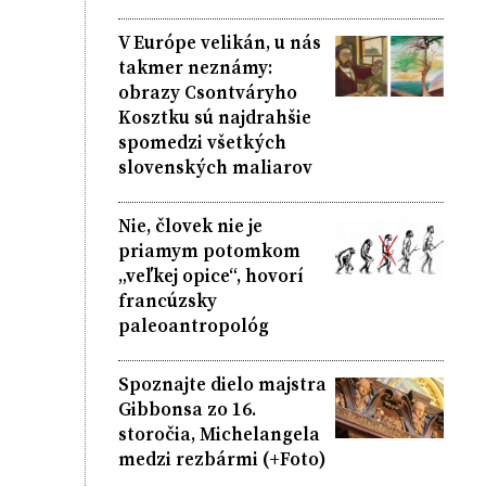
V Európe velikán, u nás
takmer neznámy:
obrazy Csontváryho
Kosztku sú najdrahšie
spomedzi všetkých
slovenských maliarov
Nie, človek nie je
priamym potomkom
„veľkej opice“, hovorí
francúzsky
paleoantropológ
Spoznajte dielo majstra
Gibbonsa zo 16.
storočia, Michelangela
medzi rezbármi (+Foto)