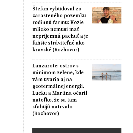
Štefan vybudoval zo
zarasteného pozemku
rodinnú farmu: Kozie
mlieko nemusí mať
nepríjemnú pachuť a je
ľahšie stráviteľné ako
kravské (Rozhovor)
Lanzarote: ostrov s
minimom zelene, kde
vám uvaria aj na
geotermálnej energii.
Lucku a Martina očaril
natoľko, že sa tam
sťahujú natrvalo
(Rozhovor)