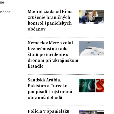
čné
Madrid žiada od Ríma
ovládne
zrušenie hraničných
kontrol španielskych
občanov
Nemecko: Merz zvolal
bezpečnostnú radu
štátu po incidente s
dronom pri ukrajinskom
lietadle
Saudská Arábia,
Pakistan a Turecko
podpísali trojstrannú
obrannú dohodu
Polícia v Španielsku