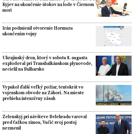
Kyjev na ukončenie útokov na lode v Čiernom
mori
Irán podmienil otvorenie Hormuzu
ukončením vojny
Ukrajinský dron, ktorý v sobotu 8. augusta
explodoval pri Transbalkánskom plynovode,
necielil na Bulharsko
Vypukol ďalší veľký požiar, tentokrát vo
vojenskom obvode na Záhorí. Na mieste
prebieha intenzívny zásah
Zelenskyj pri návšteve Belehradu varoval
pred ťažkou zimou, Vučić svoj postoj
nezmenil