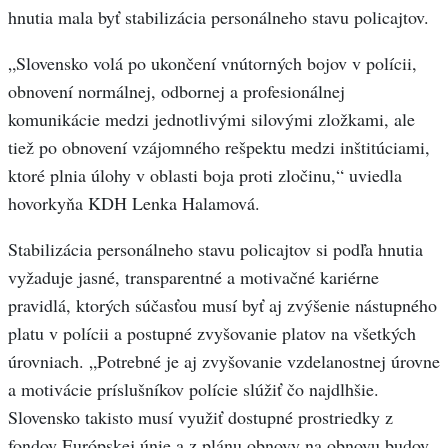
hnutia mala byť stabilizácia personálneho stavu policajtov.
„Slovensko volá po ukončení vnútorných bojov v polícii,
obnovení normálnej, odbornej a profesionálnej
komunikácie medzi jednotlivými silovými zložkami, ale
tiež po obnovení vzájomného rešpektu medzi inštitúciami,
ktoré plnia úlohy v oblasti boja proti zločinu,“ uviedla
hovorkyňa KDH Lenka Halamová.
Stabilizácia personálneho stavu policajtov si podľa hnutia
vyžaduje jasné, transparentné a motivačné kariérne
pravidlá, ktorých súčasťou musí byť aj zvýšenie nástupného
platu v polícii a postupné zvyšovanie platov na všetkých
úrovniach. „Potrebné je aj zvyšovanie vzdelanostnej úrovne
a motivácie príslušníkov polície slúžiť čo najdlhšie.
Slovensko takisto musí využiť dostupné prostriedky z
fondov Európskej únie a z plánu obnovy na obnovu budov