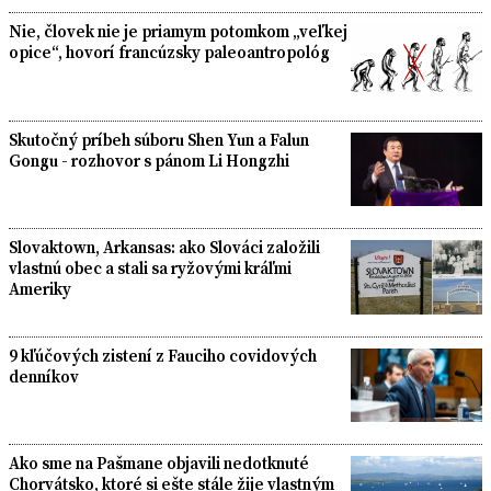
Nie, človek nie je priamym potomkom „veľkej
opice“, hovorí francúzsky paleoantropológ
Skutočný príbeh súboru Shen Yun a Falun
Gongu - rozhovor s pánom Li Hongzhi
Slovaktown, Arkansas: ako Slováci založili
vlastnú obec a stali sa ryžovými kráľmi
Ameriky
9 kľúčových zistení z Fauciho covidových
denníkov
Ako sme na Pašmane objavili nedotknuté
Chorvátsko, ktoré si ešte stále žije vlastným