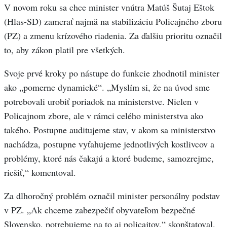
V novom roku sa chce minister vnútra Matúš Šutaj Eštok
(Hlas-SD) zamerať najmä na stabilizáciu Policajného zboru
(PZ) a zmenu krízového riadenia. Za ďalšiu prioritu označil
to, aby zákon platil pre všetkých.
Svoje prvé kroky po nástupe do funkcie zhodnotil minister
ako „pomerne dynamické“. „Myslím si, že na úvod sme
potrebovali urobiť poriadok na ministerstve. Nielen v
Policajnom zbore, ale v rámci celého ministerstva ako
takého. Postupne auditujeme stav, v akom sa ministerstvo
nachádza, postupne vyťahujeme jednotlivých kostlivcov a
problémy, ktoré nás čakajú a ktoré budeme, samozrejme,
riešiť,“ komentoval.
Za dlhoročný problém označil minister personálny podstav
v PZ. „Ak chceme zabezpečiť obyvateľom bezpečné
Slovensko, potrebujeme na to aj policajtov,“ skonštatoval.