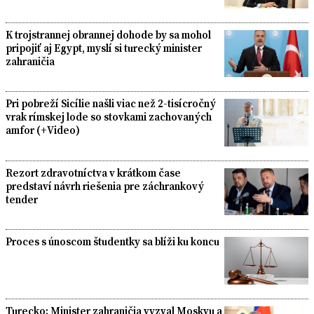
K trojstrannej obrannej dohode by sa mohol
pripojiť aj Egypt, myslí si turecký minister
zahraničia
Pri pobreží Sicílie našli viac než 2-tisícročný
vrak rímskej lode so stovkami zachovaných
amfor (+Video)
Rezort zdravotníctva v krátkom čase
predstaví návrh riešenia pre záchrankový
tender
Proces s únoscom študentky sa blíži ku koncu
Turecko: Minister zahraničia vyzval Moskvu a