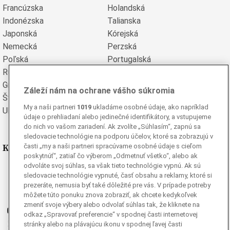
Francúzska
Holandská
Indonézska
Talianska
Japonská
Kórejská
Nemecká
Perzská
Poľská
Portugalská
Rumunská
Ruská
Grécka
Španielska
Záleží nám na ochrane vášho súkromia
Švédska
Turecká
My a naši partneri
1019
ukladáme osobné údaje, ako napríklad
Ukrajinská
Vietnamská
údaje o prehliadaní alebo jedinečné identifikátory, a vstupujeme
do nich vo vašom zariadení. Ak zvolíte „Súhlasím“, zapnú sa
sledovacie technológie na podporu účelov, ktoré sa zobrazujú v
Kde nás nájdete
časti „my a naši partneri spracúvame osobné údaje s cieľom
poskytnúť“, zatiaľ čo výberom „Odmetnuť všetko“, alebo ak
odvoláte svoj súhlas, sa však tieto technológie vypnú. Ak sú
Facebook
sledovacie technológie vypnuté, časť obsahu a reklamy, ktoré si
Instagram
prezeráte, nemusia byť také dôležité pre vás. V prípade potreby
môžete túto ponuku znova zobraziť, ak chcete kedykoľvek
G
Ganjing
zmeniť svoje výbery alebo odvolať súhlas tak, že kliknete na
Youtube
odkaz „Spravovať preferencie“ v spodnej časti internetovej
Twitter
stránky alebo na plávajúcu ikonu v spodnej ľavej časti