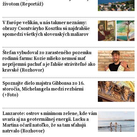
životom (Reportáž)
V Európe velikán, u nás takmer neznámy:
obrazy Csontváryho Kosztku sú najdrahšie
spomedzi všetkých slovenských maliarov
Štefan vybudoval zo zarasteného pozemku
rodinnú farmu: Kozie mlieko nemusí mať
nepríjemnú pachuť a je ľahšie stráviteľné ako
kravské (Rozhovor)
Spoznajte dielo majstra Gibbonsa zo 16.
storočia, Michelangela medzi rezbármi
(+Foto)
Lanzarote: ostrov s minimom zelene, kde vám
uvaria aj na geotermálnej energii. Lucku a
Martina očaril natoľko, že sa tam sťahujú
natrvalo (Rozhovor)