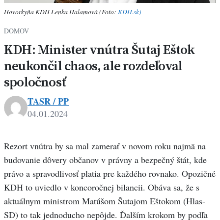
Hovorkyňa KDH Lenka Halamová (Foto:
KDH.sk)
DOMOV
KDH: Minister vnútra Šutaj Eštok
neukončil chaos, ale rozdeľoval
spoločnosť
TASR / PP
04.01.2024
Rezort vnútra by sa mal zamerať v novom roku najmä na
budovanie dôvery občanov v právny a bezpečný štát, kde
právo a spravodlivosť platia pre každého rovnako. Opozičné
KDH to uviedlo v koncoročnej bilancii. Obáva sa, že s
aktuálnym ministrom Matúšom Šutajom Eštokom (Hlas-
SD) to tak jednoducho nepôjde. Ďalším krokom by podľa