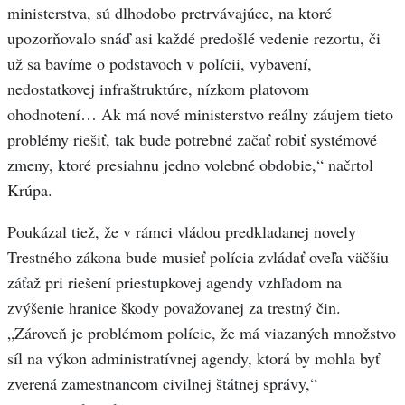
ministerstva, sú dlhodobo pretrvávajúce, na ktoré
upozorňovalo snáď asi každé predošlé vedenie rezortu, či
už sa bavíme o podstavoch v polícii, vybavení,
nedostatkovej infraštruktúre, nízkom platovom
ohodnotení… Ak má nové ministerstvo reálny záujem tieto
problémy riešiť, tak bude potrebné začať robiť systémové
zmeny, ktoré presiahnu jedno volebné obdobie,“ načrtol
Krúpa.
Poukázal tiež, že v rámci vládou predkladanej novely
Trestného zákona bude musieť polícia zvládať oveľa väčšiu
záťaž pri riešení priestupkovej agendy vzhľadom na
zvýšenie hranice škody považovanej za trestný čin.
„Zároveň je problémom polície, že má viazaných množstvo
síl na výkon administratívnej agendy, ktorá by mohla byť
zverená zamestnancom civilnej štátnej správy,“