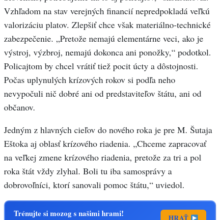
Vzhľadom na stav verejných financií nepredpokladá veľkú
valorizáciu platov. Zlepšiť chce však materiálno-technické
zabezpečenie. „Pretože nemajú elementárne veci, ako je
výstroj, výzbroj, nemajú dokonca ani ponožky,“ podotkol.
Policajtom by chcel vrátiť tiež pocit úcty a dôstojnosti.
Počas uplynulých krízových rokov si podľa neho
nevypočuli nič dobré ani od predstaviteľov štátu, ani od
občanov.
Jedným z hlavných cieľov do nového roka je pre M. Šutaja
Eštoka aj oblasť krízového riadenia. „Chceme zapracovať
na veľkej zmene krízového riadenia, pretože za tri a pol
roka štát vždy zlyhal. Boli tu iba samosprávy a
dobrovoľníci, ktorí sanovali pomoc štátu,“ uviedol.
Trénujte si mozog s našimi hrami!
HRAŤ