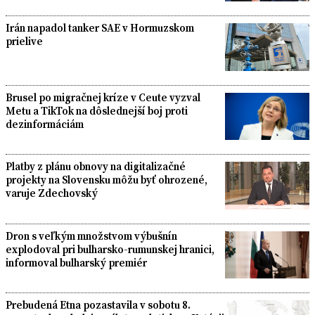
Irán napadol tanker SAE v Hormuzskom
prielive
Brusel po migračnej kríze v Ceute vyzval
Metu a TikTok na dôslednejší boj proti
dezinformáciám
Platby z plánu obnovy na digitalizačné
projekty na Slovensku môžu byť ohrozené,
varuje Zdechovský
Dron s veľkým množstvom výbušnín
explodoval pri bulharsko-rumunskej hranici,
informoval bulharský premiér
Prebudená Etna pozastavila v sobotu 8.