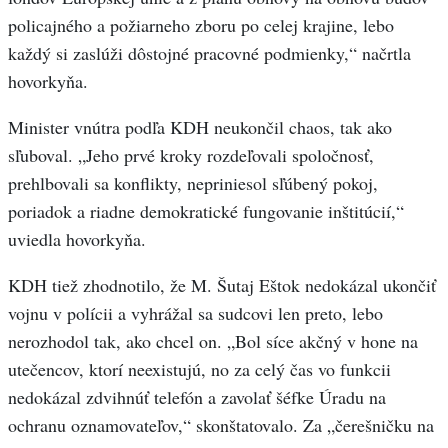
policajného a požiarneho zboru po celej krajine, lebo
každý si zaslúži dôstojné pracovné podmienky,“ načrtla
hovorkyňa.
Minister vnútra podľa KDH neukončil chaos, tak ako
sľuboval. „Jeho prvé kroky rozdeľovali spoločnosť,
prehlbovali sa konflikty, nepriniesol sľúbený pokoj,
poriadok a riadne demokratické fungovanie inštitúcií,“
uviedla hovorkyňa.
KDH tiež zhodnotilo, že M. Šutaj Eštok nedokázal ukončiť
vojnu v polícii a vyhrážal sa sudcovi len preto, lebo
nerozhodol tak, ako chcel on. „Bol síce akčný v hone na
utečencov, ktorí neexistujú, no za celý čas vo funkcii
nedokázal zdvihnúť telefón a zavolať šéfke Úradu na
ochranu oznamovateľov,“ skonštatovalo. Za „čerešničku na