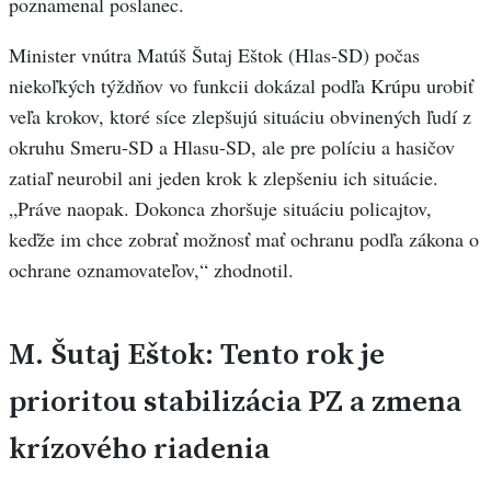
poznamenal poslanec.
Minister vnútra Matúš Šutaj Eštok (Hlas-SD) počas
niekoľkých týždňov vo funkcii dokázal podľa Krúpu urobiť
veľa krokov, ktoré síce zlepšujú situáciu obvinených ľudí z
okruhu Smeru-SD a Hlasu-SD, ale pre políciu a hasičov
zatiaľ neurobil ani jeden krok k zlepšeniu ich situácie.
„Práve naopak. Dokonca zhoršuje situáciu policajtov,
keďže im chce zobrať možnosť mať ochranu podľa zákona o
ochrane oznamovateľov,“ zhodnotil.
M. Šutaj Eštok: Tento rok je
prioritou stabilizácia PZ a zmena
krízového riadenia