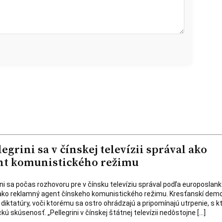
grini sa v čínskej televízii správal ako
nt komunistického režimu
ini sa počas rozhovoru pre v čínsku televíziu správal podľa europoslan
ko reklamný agent čínskeho komunistického režimu. Kresťanskí demo
 diktatúry, voči ktorému sa ostro ohrádzajú a pripomínajú utrpenie, s 
kú skúsenosť. „Pellegrini v čínskej štátnej televízii nedôstojne […]