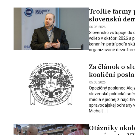
Trollie farmy 
slovenskú de
06.08.2026
Slovensko vstupuje do
volieb v októbri 2026 a 
konaním patrí podľa skú
organizované dezinforma
Za článok o sl
koaliční posla
05.08.2026
Opozičný poslanec Alojz
slovenskú politickú scé
média v jednej z najcitl
spravodajskej ochrany v
Michal […]
Otázniky okolo