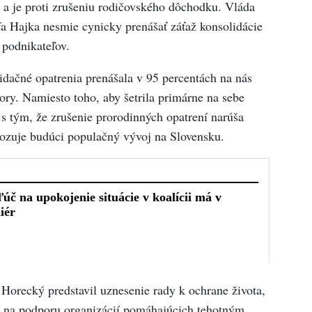
 a je proti zrušeniu rodičovského dôchodku. Vláda
 Hajka nesmie cynicky prenášať záťaž konsolidácie
 podnikateľov.
idačné opatrenia prenášala v 95 percentách na nás
ory. Namiesto toho, aby šetrila primárne na sebe
 s tým, že zrušenie prorodinných opatrení narúša
rozuje budúci populačný vývoj na Slovensku.
Horecký predstavil uznesenie rady k ochrane života,
u na podporu organizácií pomáhajúcich tehotným