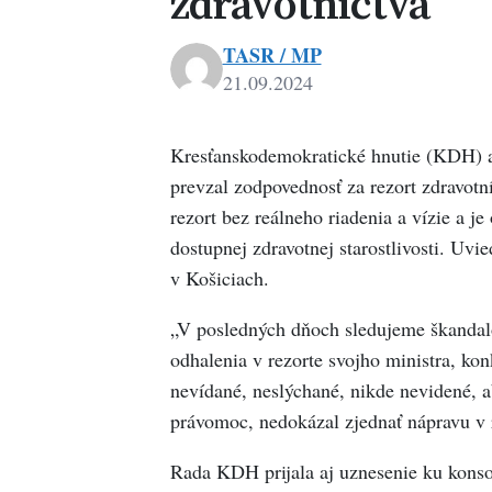
zdravotníctva
TASR / MP
21.09.2024
Kresťanskodemokratické hnutie (KDH) a
prevzal zodpovednosť za rezort zdravotn
rezort bez reálneho riadenia a vízie a 
dostupnej zdravotnej starostlivosti. Uv
v Košiciach.
„V posledných dňoch sledujeme škandaló
odhalenia v rezorte svojho ministra, ko
nevídané, neslýchané, nikde nevidené, 
právomoc, nedokázal zjednať nápravu v r
Rada KDH prijala aj uznesenie ku konso