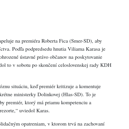
peluje na premiéra Roberta Fica (Smer-SD), aby
íctva. Podľa podpredsedu hnutia Viliama Karasa je
je ohrozené ústavné právo občanov na poskytovanie
iedol to v sobotu po skončení celoslovenskej rady KDH
znu situáciu, keď premiér kritizuje a komentuje
nkrétne ministerky Dolinkovej (Hlas-SD). To je
aby premiér, ktorý má priamu kompetenciu a
ezorte,“ uviedol Karas.
lidačným opatreniam, v ktorom trvá na zachovaní