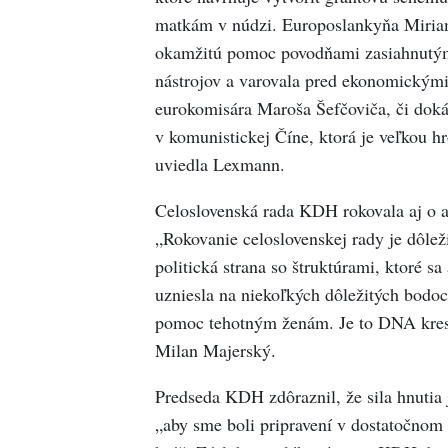
matkám v núdzi. Europoslankyňa Miria
okamžitú pomoc povodňami zasiahnutým
nástrojov a varovala pred ekonomickými
eurokomisára Maroša Šefčoviča, či dokáž
v komunistickej Číne, ktorá je veľkou 
uviedla Lexmann.
Celoslovenská rada KDH rokovala aj o akt
„Rokovanie celoslovenskej rady je dôle
politická strana so štruktúrami, ktoré sa
uzniesla na niekoľkých dôležitých bodo
pomoc tehotným ženám. Je to DNA kres
Milan Majerský.
Predseda KDH zdôraznil, že sila hnutia j
„aby sme boli pripravení v dostatočnom