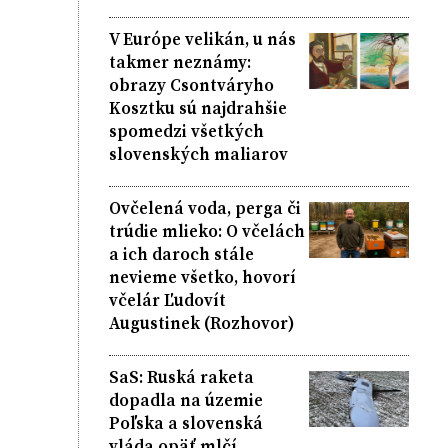
V Európe velikán, u nás
takmer neznámy:
obrazy Csontváryho
Kosztku sú najdrahšie
spomedzi všetkých
slovenských maliarov
Ovčelená voda, perga či
trúdie mlieko: O včelách
a ich daroch stále
nevieme všetko, hovorí
včelár Ľudovít
Augustinek (Rozhovor)
SaS: Ruská raketa
dopadla na územie
Poľska a slovenská
vláda opäť mlčí