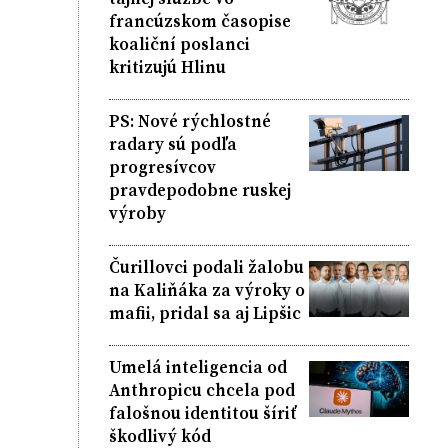
francúzskom časopise
koaliční poslanci
kritizujú Hlinu
PS: Nové rýchlostné
radary sú podľa
progresívcov
pravdepodobne ruskej
výroby
Čurillovci podali žalobu
na Kaliňáka za výroky o
mafii, pridal sa aj Lipšic
Umelá inteligencia od
Anthropicu chcela pod
falošnou identitou šíriť
škodlivý kód