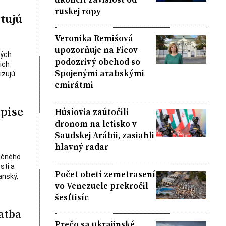
ruskej ropy
tujú
Veronika Remišová
upozorňuje na Ficov
ných
podozrivý obchod so
ich
Spojenými arabskými
izujú
emirátmi
opise
Húsíovia zaútočili
dronom na letisko v
Saudskej Arábii, zasiahli
hlavný radar
ničného
sti a
Počet obetí zemetrasení
anský,
vo Venezuele prekročil
šesťtisíc
atba
Prečo sa ukrajinské