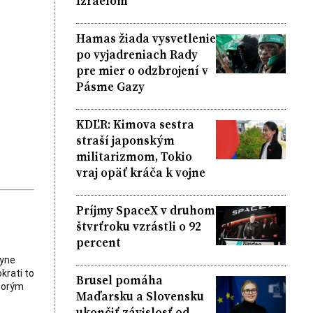
Izraelom
Hamas žiada vysvetlenie
po vyjadreniach Rady
pre mier o odzbrojení v
Pásme Gazy
KDĽR: Kimova sestra
straší japonským
militarizmom, Tokio
vraj opäť kráča k vojne
Príjmy SpaceX v druhom
štvrťroku vzrástli o 92
percent
kyne
krati to
Brusel pomáha
ktorým
Maďarsku a Slovensku
ukončiť závislosť od