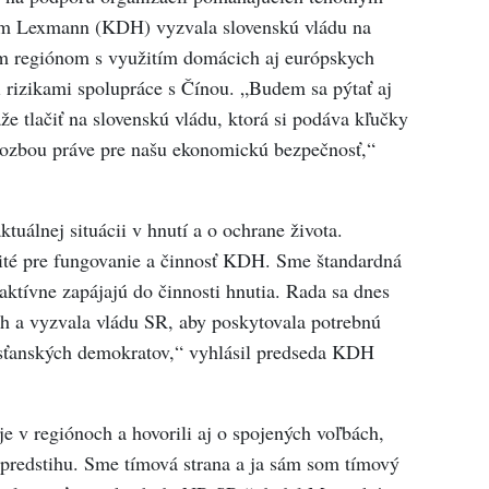
m Lexmann (KDH) vyzvala slovenskú vládu na
 regiónom s využitím domácich aj európskych
 rizikami spolupráce s Čínou. „Budem sa pýtať aj
e tlačiť na slovenskú vládu, ktorá si podáva kľučky
hrozbou práve pre našu ekonomickú bezpečnosť,“
uálnej situácii v hnutí a o ochrane života.
žité pre fungovanie a činnosť KDH. Sme štandardná
 aktívne zapájajú do činnosti hnutia. Rada sa dnes
ch a vyzvala vládu SR, aby poskytovala potrebnú
ťanských demokratov,“ vyhlásil predseda KDH
e v regiónoch a hovorili aj o spojených voľbách,
 predstihu. Sme tímová strana a ja sám som tímový