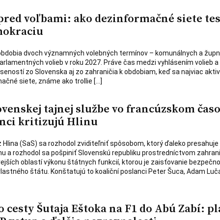
pred voľbami: ako dezinformačné siete tes
mokraciu
 obdobia dvoch významných volebných termínov – komunálnych a žup
parlamentných volieb v roku 2027. Práve čas medzi vyhlásením volieb a 
seností zo Slovenska aj zo zahraničia k obdobiam, keď sa najviac aktiv
čné siete, známe ako trollie […]
ovenskej tajnej službe vo francúzskom čas
nci kritizujú Hlinu
 Hlina (SaS) sa rozhodol zviditeľniť spôsobom, ktorý ďaleko presahuje
nu a rozhodol sa pošpiniť Slovenskú republiku prostredníctvom zahra
ivejších oblastí výkonu štátnych funkcií, ktorou je zaisťovanie bezpečno
lastného štátu. Konštatujú to koaliční poslanci Peter Šuca, Adam Luč
 cesty Šutaja Eštoka na F1 do Abú Zabí: pl