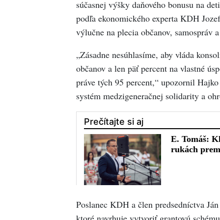
súčasnej výšky daňového bonusu na deti
podľa ekonomického experta KDH Jozefa
výlučne na plecia občanov, samospráv a
„Zásadne nesúhlasíme, aby vláda konsol
občanov a len päť percent na vlastné úsp
práve tých 95 percent,“ upozornil Hajko
systém medzigeneračnej solidarity a oh
Poslanec KDH a člen predsedníctva Ján 
ktoré navrhuje vytvoriť grantovú schém