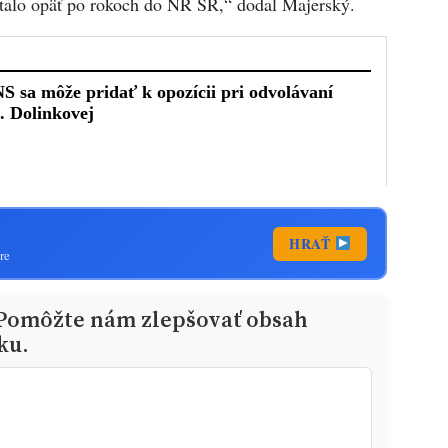
talo opäť po rokoch do NR SR,“ dodal Majerský.
HRAŤ
re
 Pomôžte nám zlepšovať obsah
ku.