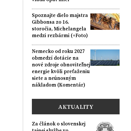
Spoznajte dielo majstra
Gibbonsa zo 16.
storočia, Michelangela
medzi rezbármi (+Foto)
Nemecko od roku 2027
obmedzí dotácie na
nové zdroje obnoviteľnej
energie kvôli preťaženiu
siete a neúnosným
nákladom (Komentár)
AKTUALITY
Za článok o slovenskej
tajnej službe vo