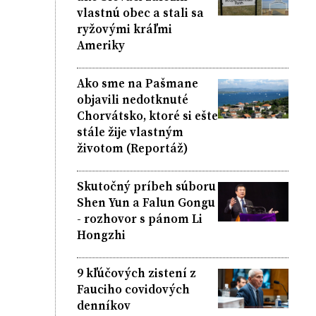
vlastnú obec a stali sa
ryžovými kráľmi
Ameriky
Ako sme na Pašmane
objavili nedotknuté
Chorvátsko, ktoré si ešte
stále žije vlastným
životom (Reportáž)
Skutočný príbeh súboru
Shen Yun a Falun Gongu
- rozhovor s pánom Li
Hongzhi
9 kľúčových zistení z
Fauciho covidových
denníkov