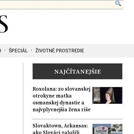
O
ŠPECIÁL
ŽIVOTNÉ PROSTREDIE
NAJČÍTANEJŠIE
Roxolana: zo slovanskej
otrokyne matka
osmanskej dynastie a
najvplyvnejšia žena ríše
Slovaktown, Arkansas:
ako Slováci založili