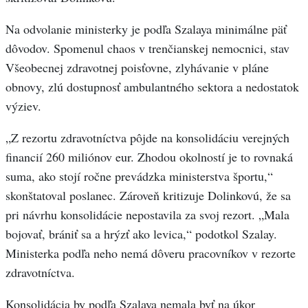
Na odvolanie ministerky je podľa Szalaya minimálne päť
dôvodov. Spomenul chaos v trenčianskej nemocnici, stav
Všeobecnej zdravotnej poisťovne, zlyhávanie v pláne
obnovy, zlú dostupnosť ambulantného sektora a nedostatok
výziev.
„Z rezortu zdravotníctva pôjde na konsolidáciu verejných
financií 260 miliónov eur. Zhodou okolností je to rovnaká
suma, ako stojí ročne prevádzka ministerstva športu,“
skonštatoval poslanec. Zároveň kritizuje Dolinkovú, že sa
pri návrhu konsolidácie nepostavila za svoj rezort. „Mala
bojovať, brániť sa a hrýzť ako levica,“ podotkol Szalay.
Ministerka podľa neho nemá dôveru pracovníkov v rezorte
zdravotníctva.
Konsolidácia by podľa Szalaya nemala byť na úkor