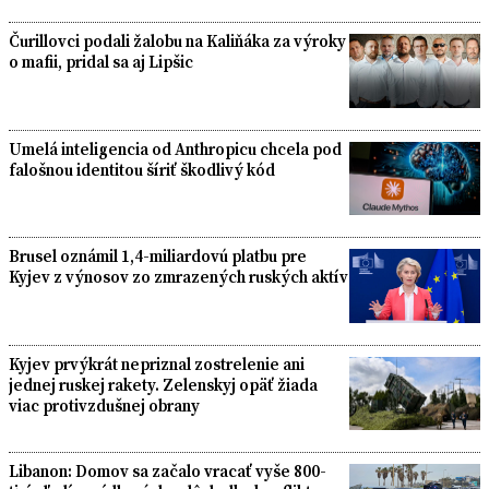
Čurillovci podali žalobu na Kaliňáka za výroky
o mafii, pridal sa aj Lipšic
Umelá inteligencia od Anthropicu chcela pod
falošnou identitou šíriť škodlivý kód
Brusel oznámil 1,4-miliardovú platbu pre
Kyjev z výnosov zo zmrazených ruských aktív
Kyjev prvýkrát nepriznal zostrelenie ani
jednej ruskej rakety. Zelenskyj opäť žiada
viac protivzdušnej obrany
Libanon: Domov sa začalo vracať vyše 800-