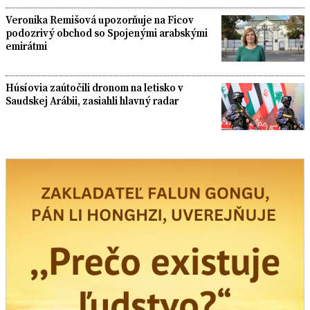
Veronika Remišová upozorňuje na Ficov
podozrivý obchod so Spojenými arabskými
emirátmi
Húsíovia zaútočili dronom na letisko v
Saudskej Arábii, zasiahli hlavný radar