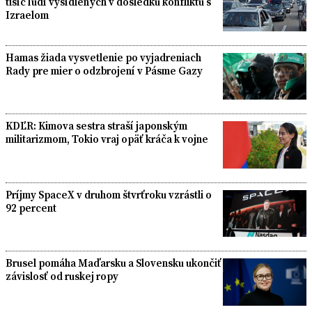
tisíc ľudí vysídlených v dôsledku konfliktu s
Izraelom
Hamas žiada vysvetlenie po vyjadreniach
Rady pre mier o odzbrojení v Pásme Gazy
KDĽR: Kimova sestra straší japonským
militarizmom, Tokio vraj opäť kráča k vojne
Príjmy SpaceX v druhom štvrťroku vzrástli o
92 percent
Brusel pomáha Maďarsku a Slovensku ukončiť
závislosť od ruskej ropy