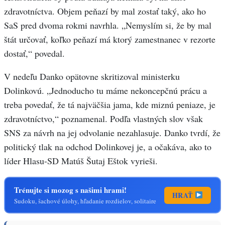
zdravotníctva. Objem peňazí by mal zostať taký, ako ho
SaS pred dvoma rokmi navrhla. „Nemyslím si, že by mal
štát určovať, koľko peňazí má ktorý zamestnanec v rezorte
dostať,“ povedal.
V nedeľu Danko opätovne skritizoval ministerku
Dolinkovú. „Jednoducho tu máme nekoncepčnú prácu a
treba povedať, že tá najväčšia jama, kde miznú peniaze, je
zdravotníctvo,“ poznamenal. Podľa vlastných slov však
SNS za návrh na jej odvolanie nezahlasuje. Danko tvrdí, že
politický tlak na odchod Dolinkovej je, a očakáva, ako to
líder Hlasu-SD Matúš Šutaj Eštok vyrieši.
Trénujte si mozog s našimi hrami!
HRAŤ
Sudoku, šachové úlohy, hľadanie rozdielov, solitaire