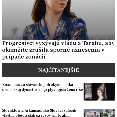
Progresívci vyzývajú vládu a Tarabu, aby
okamžite zrušila sporné uznesenia v
prípade zonácií
NAJČÍTANEJŠIE
Roxolana: zo slovanskej otrokyne matka
osmanskej dynastie a najvplyvnejšia žena ríše
Slovaktown, Arkansas: ako Slováci založili
vlastnú obec a stali sa ryžovými kráľmi