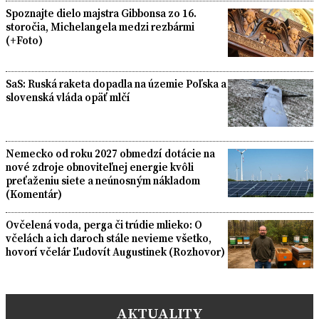
Spoznajte dielo majstra Gibbonsa zo 16.
storočia, Michelangela medzi rezbármi
(+Foto)
SaS: Ruská raketa dopadla na územie Poľska a
slovenská vláda opäť mlčí
Nemecko od roku 2027 obmedzí dotácie na
nové zdroje obnoviteľnej energie kvôli
preťaženiu siete a neúnosným nákladom
(Komentár)
Ovčelená voda, perga či trúdie mlieko: O
včelách a ich daroch stále nevieme všetko,
hovorí včelár Ľudovít Augustinek (Rozhovor)
AKTUALITY