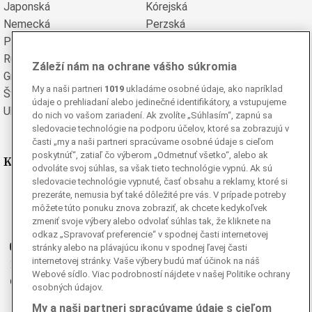
Japonská
Kórejská
Nemecká
Perzská
Poľská
Portugalská
Rumunská
Ruská
Záleží nám na ochrane vášho súkromia
Grécka
Španielska
My a naši partneri
1019
ukladáme osobné údaje, ako napríklad
Švédska
Turecká
údaje o prehliadaní alebo jedinečné identifikátory, a vstupujeme
Ukrajinská
Vietnamská
do nich vo vašom zariadení. Ak zvolíte „Súhlasím“, zapnú sa
sledovacie technológie na podporu účelov, ktoré sa zobrazujú v
časti „my a naši partneri spracúvame osobné údaje s cieľom
poskytnúť“, zatiaľ čo výberom „Odmetnuť všetko“, alebo ak
Kde nás nájdete
odvoláte svoj súhlas, sa však tieto technológie vypnú. Ak sú
sledovacie technológie vypnuté, časť obsahu a reklamy, ktoré si
Facebook
prezeráte, nemusia byť také dôležité pre vás. V prípade potreby
môžete túto ponuku znova zobraziť, ak chcete kedykoľvek
Instagram
zmeniť svoje výbery alebo odvolať súhlas tak, že kliknete na
G
Ganjing
odkaz „Spravovať preferencie“ v spodnej časti internetovej
Youtube
stránky alebo na plávajúcu ikonu v spodnej ľavej časti
internetovej stránky. Vaše výbery budú mať účinok na náš
Twitter
Webové sídlo. Viac podrobností nájdete v našej Politike ochrany
Telegram
osobných údajov.
RSS
My a naši partneri spracúvame údaje s cieľom