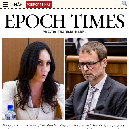
☰
O NÁS
PODPORTE NÁS
Na snímke ministerka zdravotníctva Zuzana Dolinková (Hlas-SD) a opozičný