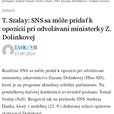
poslanec Tomáš Szalay (SaS). (Foto: FB / Zuzana Dolinková / Tomáš Szalay)
DOMOV
T. Szalay: SNS sa môže pridať k
opozícii pri odvolávaní ministerky Z.
Dolinkovej
TASR / VH
23.09.2024
Koaličná SNS sa môže pridať k opozícii pri odvolávaní
ministerky zdravotníctva Zuzany Dolinkovej (Hlas-SD),
ktoré je na programe aktuálnej schôdze parlamentu. Na
pondelkovej tlačovej konferencii to uviedol poslanec Tomáš
Szalay (SaS). Reagoval tak na predsedu SNS Andreja
Danka, ktorý v nedeľnej (22. 9.) diskusnej relácii opätovne
skritizoval Dolinkovú.