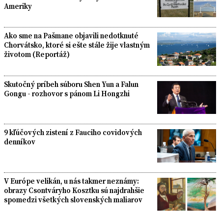
Ameriky
Ako sme na Pašmane objavili nedotknuté
Chorvátsko, ktoré si ešte stále žije vlastným
životom (Reportáž)
Skutočný príbeh súboru Shen Yun a Falun
Gongu - rozhovor s pánom Li Hongzhi
9 kľúčových zistení z Fauciho covidových
denníkov
V Európe velikán, u nás takmer neznámy:
obrazy Csontváryho Kosztku sú najdrahšie
spomedzi všetkých slovenských maliarov