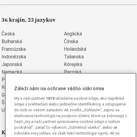
36 krajín, 23 jazykov
Česká
Anglická
Bulharská
Čínska
Francúzska
Holandská
Indonézska
Talianska
Japonská
Kórejská
Nemecká
Perzská
Poľská
Portugalská
Rumunská
Ruská
Záleží nám na ochrane vášho súkromia
Grécka
Španielska
My a naši partneri
1019
ukladáme osobné údaje, ako napríklad
Švédska
Turecká
údaje o prehliadaní alebo jedinečné identifikátory, a vstupujeme
Ukrajinská
Vietnamská
do nich vo vašom zariadení. Ak zvolíte „Súhlasím“, zapnú sa
sledovacie technológie na podporu účelov, ktoré sa zobrazujú v
časti „my a naši partneri spracúvame osobné údaje s cieľom
poskytnúť“, zatiaľ čo výberom „Odmetnuť všetko“, alebo ak
Kde nás nájdete
odvoláte svoj súhlas, sa však tieto technológie vypnú. Ak sú