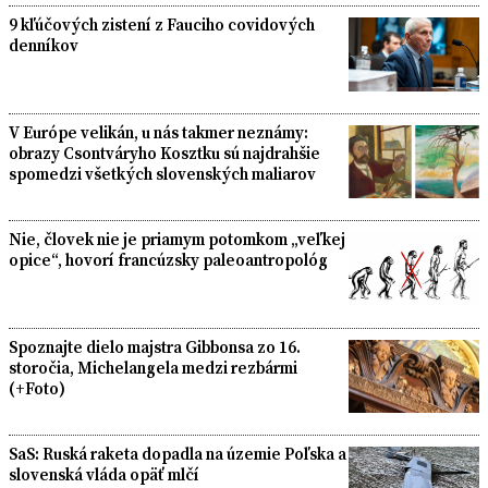
9 kľúčových zistení z Fauciho covidových
denníkov
V Európe velikán, u nás takmer neznámy:
obrazy Csontváryho Kosztku sú najdrahšie
spomedzi všetkých slovenských maliarov
Nie, človek nie je priamym potomkom „veľkej
opice“, hovorí francúzsky paleoantropológ
Spoznajte dielo majstra Gibbonsa zo 16.
storočia, Michelangela medzi rezbármi
(+Foto)
SaS: Ruská raketa dopadla na územie Poľska a
slovenská vláda opäť mlčí