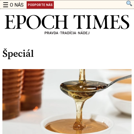
☰
O NÁS
PODPORTE NÁS
Špeciál