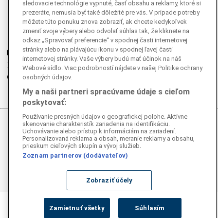
sledovacie technológie vypnuté, časť obsahu a reklamy, ktoré si
prezeráte, nemusia byť také dôležité pre vás. V prípade potreby
Facebook
môžete túto ponuku znova zobraziť, ak chcete kedykoľvek
Instagram
zmeniť svoje výbery alebo odvolať súhlas tak, že kliknete na
G
Ganjing
odkaz „Spravovať preferencie“ v spodnej časti internetovej
stránky alebo na plávajúcu ikonu v spodnej ľavej časti
Youtube
internetovej stránky. Vaše výbery budú mať účinok na náš
Twitter
Webové sídlo. Viac podrobností nájdete v našej Politike ochrany
Telegram
osobných údajov.
RSS
My a naši partneri spracúvame údaje s cieľom
poskytovať:
Používanie presných údajov o geografickej polohe. Aktívne
skenovanie charakteristík zariadenia na identifikáciu.
© 2026 Epoch Times Slovensko
Uchovávanie alebo prístup k informáciám na zariadení.
Personalizovaná reklama a obsah, meranie reklamy a obsahu,
prieskum cieľových skupín a vývoj služieb.
Všetky práva vyhradené. Publikovanie alebo ďalšie šírenie
správ a fotografií zo zdrojov TASR je bez
Zoznam partnerov (dodávateľov)
predchádzajúceho písomného súhlasu TASR porušením
autorského zákona.
Zobraziť účely
Zamietnuť všetky
Súhlasím