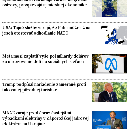
ostrovy, prospievajú aj miestnej ekonomike
USA: Tajné služby varujú, že Putin môže už na
jeseň otestovať odhodlanie NATO
Meta musí zaplatiť vyše pol miliardy dolárov
za ohrozovanie detí na sociálnych sieťach
Trump podpísal nariadenie zamerané proti
takzvanej pôrodnej turistike
MAAE varuje pred čoraz častejšími
výpadkami elektriny v Záporožskej jadrovej
elektrárni na Ukrajine