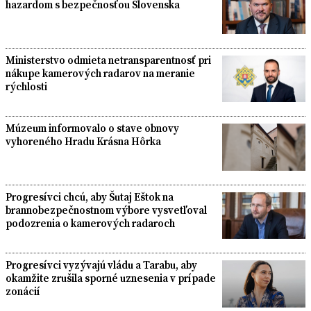
hazardom s bezpečnosťou Slovenska
Ministerstvo odmieta netransparentnosť pri
nákupe kamerových radarov na meranie
rýchlosti
Múzeum informovalo o stave obnovy
vyhoreného Hradu Krásna Hôrka
Progresívci chcú, aby Šutaj Eštok na
brannobezpečnostnom výbore vysvetľoval
podozrenia o kamerových radaroch
Progresívci vyzývajú vládu a Tarabu, aby
okamžite zrušila sporné uznesenia v prípade
zonácií