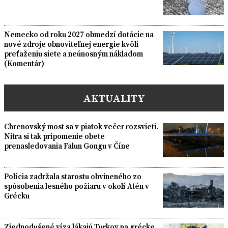
Nemecko od roku 2027 obmedzí dotácie na
nové zdroje obnoviteľnej energie kvôli
preťaženiu siete a neúnosným nákladom
(Komentár)
AKTUALITY
Chrenovský most sa v piatok večer rozsvieti.
Nitra si tak pripomenie obete
prenasledovania Falun Gongu v Číne
Polícia zadržala starostu obvineného zo
spôsobenia lesného požiaru v okolí Atén v
Grécku
Zjednodušené víza lákajú Turkov na grécke