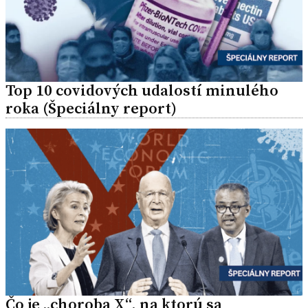
Top 10 covidových udalostí minulého
roka (Špeciálny report)
Čo je „choroba X“, na ktorú sa