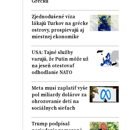
Grécku
Zjednodušené víza
lákajú Turkov na grécke
ostrovy, prospievajú aj
miestnej ekonomike
USA: Tajné služby
varujú, že Putin môže už
na jeseň otestovať
odhodlanie NATO
Meta musí zaplatiť vyše
pol miliardy dolárov za
ohrozovanie detí na
sociálnych sieťach
Trump podpísal