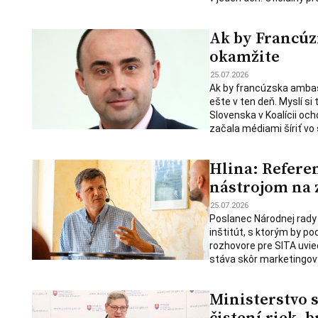
Ak by Francúzi
okamžite
25.07.2026
Ak by francúzska ambasád
ešte v ten deň. Myslí si
Slovenska v Koalícii och
začala médiami šíriť vo 
Hlina: Refere
nástrojom na 
25.07.2026
Poslanec Národnej rady
inštitút, s ktorým by po
rozhovore pre SITA uvie
stáva skôr marketingový
Ministerstvo 
čistení riek, 