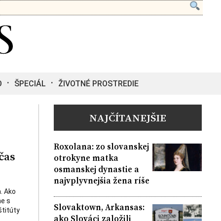
O
ŠPECIÁL
ŽIVOTNÉ PROSTREDIE
NAJČÍTANEJŠIE
Roxolana: zo slovanskej
čas
otrokyne matka
osmanskej dynastie a
najvplyvnejšia žena ríše
. Ako
ne s
Slovaktown, Arkansas:
štitúty
ako Slováci založili