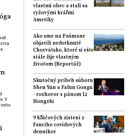
vlastnú obec a stali sa
ryžovými kráľmi
lóga
Ameriky
Ako sme na Pašmane
vali
objavili nedotknuté
nstva
Chorvátsko, ktoré si ešte
sa
stále žije vlastným
životom (Reportáž)
ým
Skutočný príbeh súboru
Shen Yun a Falun Gongu
- rozhovor s pánom Li
ý
e. V
Hongzhi
z neho
9 kľúčových zistení z
Fauciho covidových
i
denníkov