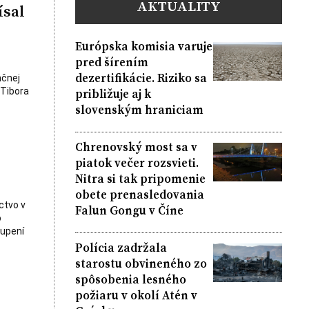
AKTUALITY
ísal
Európska komisia varuje
pred šírením
dezertifikácie. Riziko sa
nčnej
približuje aj k
 Tibora
slovenským hraniciam
Chrenovský most sa v
piatok večer rozsvieti.
Nitra si tak pripomenie
obete prenasledovania
ctvo v
Falun Gongu v Číne
o
kupení
Polícia zadržala
starostu obvineného zo
spôsobenia lesného
požiaru v okolí Atén v