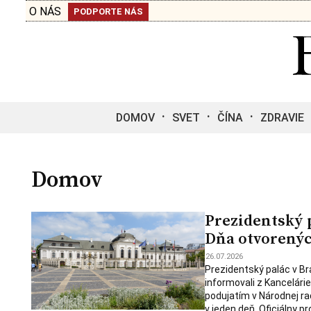
O NÁS
PODPORTE NÁS
DOMOV
SVET
ČÍNA
ZDRAVIE
Domov
Prezidentský p
Dňa otvorenýc
26.07.2026
Prezidentský palác v Bra
informovali z Kancelári
podujatím v Národnej ra
v jeden deň. Oficiálny p