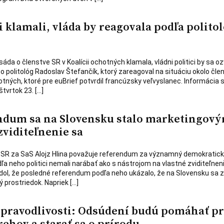
 klamali, vláda by reagovala podľa polito
a o členstve SR v Koalícii ochotných klamala, vládni politici by sa oz
 to politológ Radoslav Štefančík, ktorý zareagoval na situáciu okolo čle
otných, ktoré pre euBrief potvrdil francúzsky veľvyslanec. Informácia 
štvrtok 23. […]
ndum sa na Slovensku stalo marketingov
zviditeľnenie sa
 SR za SaS Alojz Hlina považuje referendum za významný demokratick
dľa neho politici nemali narábať ako s nástrojom na vlastné zviditeľneni
dol, že posledné referendum podľa neho ukázalo, že na Slovensku sa 
 prostriedok. Napriek […]
spravodlivosti: Odsúdení budú pomáhať pr
brehov a starať sa o prírodu