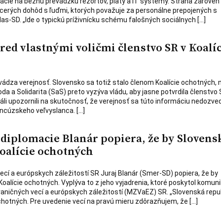
ácie na bežnú prevádzku rezortov, platy a IT systémy. Strana zároveň
iacerých dohôd s ľuďmi, ktorých považuje za personálne prepojených s
las-SD. „Ide o typickú príživnícku schému falošných sociálnych […]
 pred vlastnými voličmi členstvo SR v Koalíc
avádza verejnosť. Slovensko sa totiž stalo členom Koalície ochotných, 
da a Solidarita (SaS) preto vyzýva vládu, aby jasne potvrdila členstvo 
ráli upozornili na skutočnosť, že verejnosť sa túto informáciu nedozve
rancúzskeho veľvyslanca. […]
 diplomacie Blanár popiera, že by Slovens
oalície ochotných
ecí a európskych záležitostí SR Juraj Blanár (Smer-SD) popiera, že by
oalície ochotných. Vyplýva to z jeho vyjadrenia, ktoré poskytol komun
aničných vecí a európskych záležitostí (MZVaEZ) SR. „Slovenská repu
ochotných. Pre uvedenie vecí na pravú mieru zdôrazňujem, že […]