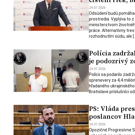
24.07.2026
Odsúdení budú pomáhať p
prostredia. Vyplýva to z
ministerstvom životnéh
práce. Alternatívny tre
rozhodnutím súdu, ale [
Polícia zadrž
je podozrivý z
24.07.2026
Polícii sa podarilo zad
sprenevery za 4,4 milió
hľadaného ukrajinského 
Bratislave príslušníci o
PS: Vláda pres
poslancov Hla
24.07.2026
Opozičné Progresívne Sl