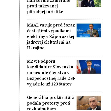
nariadenie zamerané
proti takzvanej
pôrodnej turistike
MAAE varuje pred čoraz
častejšími výpadkami
elektriny v Záporožskej
jadrovej elektrárni na
Ukrajine
MZV: Podporu
kandidatúre Slovenska
na nestále členstvo v
Bezpečnostnej rade OSN
vyjadrilo už 123 štátov
Generálna prokuratúra
podala protesty proti
rozhodnutiam