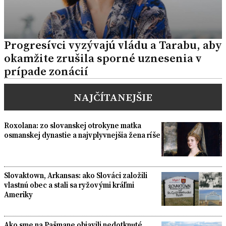
Progresívci vyzývajú vládu a Tarabu, aby
okamžite zrušila sporné uznesenia v
prípade zonácií
NAJČÍTANEJŠIE
Roxolana: zo slovanskej otrokyne matka
osmanskej dynastie a najvplyvnejšia žena ríše
Slovaktown, Arkansas: ako Slováci založili
vlastnú obec a stali sa ryžovými kráľmi
Ameriky
Ako sme na Pašmane objavili nedotknuté