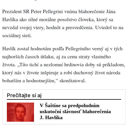
Prezident SR Peter Pellegrini vníma blahorečenie Jána
Havlíka ako silné morálne posolstvo človeka, ktorý sa
nevzdal svojej viery, hodnôt a presvedčenia. Uviedol to na
sociálnej sieti.
Havlík zostal hodnotám podľa Pellegriniho verný aj v tých
najhorších časoch útlaku, aj za cenu straty vlastného
života. „Títo tichí a nezlomní hrdinovia doby sú príkladom,
ktorý nás v živote inšpiruje a robí duchovný život národa
bohatším a hodnotnejším,“ skonštatoval.