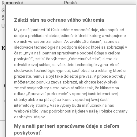
Rumunská
Ruská
Grécka
Španielska
Švédska
Turecká
Záleží nám na ochrane vášho súkromia
Ukrajinská
Vietnamská
My a naši partneri
1019
ukladáme osobné údaje, ako napríklad
údaje o prehliadaní alebo jedinečné identifikátory, a vstupujeme
do nich vo vašom zariadení. Ak zvolíte „Súhlasím“, zapnú sa
Kde nás nájdete
sledovacie technológie na podporu účelov, ktoré sa zobrazujú v
časti „my a naši partneri spracúvame osobné údaje s cieľom
poskytnúť“, zatiaľ čo výberom „Odmetnuť všetko“, alebo ak
Facebook
odvoláte svoj súhlas, sa však tieto technológie vypnú. Ak sú
Instagram
sledovacie technológie vypnuté, časť obsahu a reklamy, ktoré si
prezeráte, nemusia byť také dôležité pre vás. V prípade potreby
G
Ganjing
môžete túto ponuku znova zobraziť, ak chcete kedykoľvek
Youtube
zmeniť svoje výbery alebo odvolať súhlas tak, že kliknete na
Twitter
odkaz „Spravovať preferencie“ v spodnej časti internetovej
stránky alebo na plávajúcu ikonu v spodnej ľavej časti
Telegram
internetovej stránky. Vaše výbery budú mať účinok na náš
RSS
Webové sídlo. Viac podrobností nájdete v našej Politike ochrany
osobných údajov.
My a naši partneri spracúvame údaje s cieľom
© 2026 Epoch Times Slovensko
poskytovať: