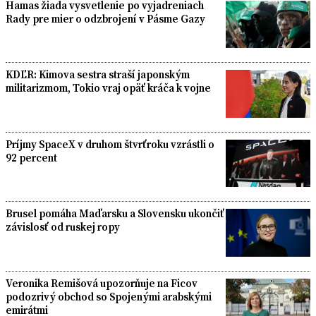
Hamas žiada vysvetlenie po vyjadreniach
Rady pre mier o odzbrojení v Pásme Gazy
KDĽR: Kimova sestra straší japonským
militarizmom, Tokio vraj opäť kráča k vojne
Príjmy SpaceX v druhom štvrťroku vzrástli o
92 percent
Brusel pomáha Maďarsku a Slovensku ukončiť
závislosť od ruskej ropy
Veronika Remišová upozorňuje na Ficov
podozrivý obchod so Spojenými arabskými
emirátmi