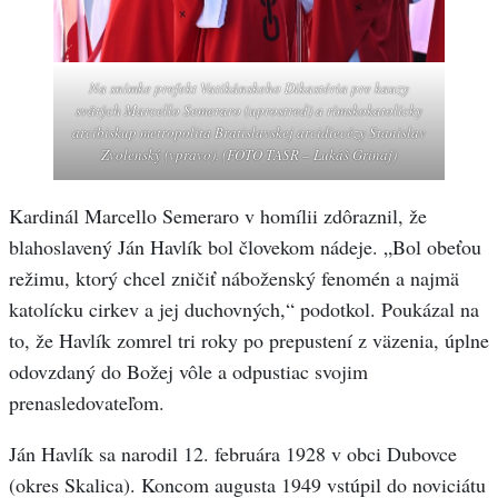
Na snímke prefekt Vatikánskeho Dikastéria pre kauzy
svätých Marcello Semeraro (uprostred) a rímskokatolícky
arcibiskup metropolita Bratislavskej arcidiecézy Stanislav
Zvolenský (vpravo). (FOTO TASR – Lukáš Grinaj)
Kardinál Marcello Semeraro v homílii zdôraznil, že
blahoslavený Ján Havlík bol človekom nádeje. „Bol obeťou
režimu, ktorý chcel zničiť náboženský fenomén a najmä
katolícku cirkev a jej duchovných,“ podotkol. Poukázal na
to, že Havlík zomrel tri roky po prepustení z väzenia, úplne
odovzdaný do Božej vôle a odpustiac svojim
prenasledovateľom.
Ján Havlík sa narodil 12. februára 1928 v obci Dubovce
(okres Skalica). Koncom augusta 1949 vstúpil do noviciátu