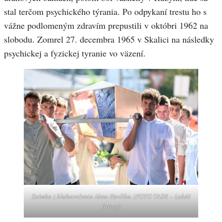
stal terčom psychického týrania. Po odpykaní trestu ho s
vážne podlomeným zdravím prepustili v októbri 1962 na
slobodu. Zomrel 27. decembra 1965 v Skalici na následky
psychickej a fyzickej tyranie vo väzení.
Snímka z blahorečenia Jána Havlíka. (FOTO TASR – Lukáš
Grinaj)