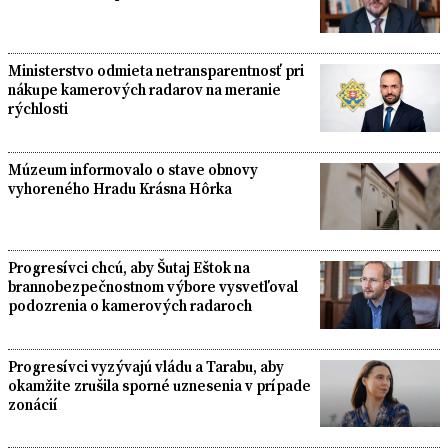
Ministerstvo odmieta netransparentnosť pri
nákupe kamerových radarov na meranie
rýchlosti
Múzeum informovalo o stave obnovy
vyhoreného Hradu Krásna Hôrka
Progresívci chcú, aby Šutaj Eštok na
brannobezpečnostnom výbore vysvetľoval
podozrenia o kamerových radaroch
Progresívci vyzývajú vládu a Tarabu, aby
okamžite zrušila sporné uznesenia v prípade
zonácií