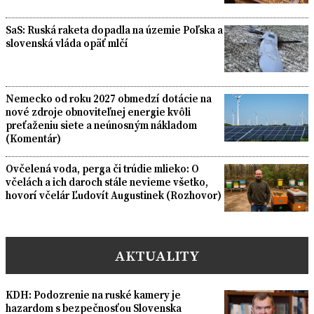
SaS: Ruská raketa dopadla na územie Poľska a
slovenská vláda opäť mlčí
Nemecko od roku 2027 obmedzí dotácie na
nové zdroje obnoviteľnej energie kvôli
preťaženiu siete a neúnosným nákladom
(Komentár)
Ovčelená voda, perga či trúdie mlieko: O
včelách a ich daroch stále nevieme všetko,
hovorí včelár Ľudovít Augustinek (Rozhovor)
AKTUALITY
KDH: Podozrenie na ruské kamery je
hazardom s bezpečnosťou Slovenska