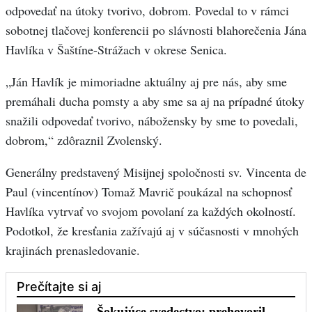
odpovedať na útoky tvorivo, dobrom. Povedal to v rámci
sobotnej tlačovej konferencii po slávnosti blahorečenia Jána
Havlíka v Šaštíne-Strážach v okrese Senica.
„Ján Havlík je mimoriadne aktuálny aj pre nás, aby sme
premáhali ducha pomsty a aby sme sa aj na prípadné útoky
snažili odpovedať tvorivo, nábožensky by sme to povedali,
dobrom,“ zdôraznil Zvolenský.
Generálny predstavený Misijnej spoločnosti sv. Vincenta de
Paul (vincentínov) Tomaž Mavrič poukázal na schopnosť
Havlíka vytrvať vo svojom povolaní za každých okolností.
Podotkol, že kresťania zažívajú aj v súčasnosti v mnohých
krajinách prenasledovanie.