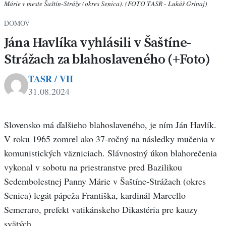
Márie v meste Šaštín-Stráže (okres Senica). (FOTO TASR - Lukáš Grinaj)
DOMOV
Jána Havlíka vyhlásili v Šaštíne-
Strážach za blahoslaveného (+Foto)
TASR / VH
31.08.2024
Slovensko má ďalšieho blahoslaveného, je ním Ján Havlík.
V roku 1965 zomrel ako 37-ročný na následky mučenia v
komunistických väzniciach. Slávnostný úkon blahorečenia
vykonal v sobotu na priestranstve pred Bazilikou
Sedembolestnej Panny Márie v Šaštíne-Strážach (okres
Senica) legát pápeža Františka, kardinál Marcello
Semeraro, prefekt vatikánskeho Dikastéria pre kauzy
svätých.