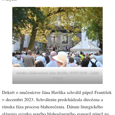
Snímka z blahorečenia Jána Havlíka. (FOTO TASR – Lukáš
Grinaj)
Dekrét o mučeníctve Jána Havlíka schválil pápež František
v decembri 2023. Schváleniu predchádzala diecézna a
rímska fáza procesu blahorečenia. Dátum liturgického
slávenia sviatku nového blahoslaveného stanovil pápež na