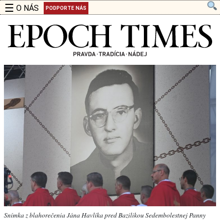
☰
O NÁS
PODPORTE NÁS
Snímka z blahorečenia Jána Havlíka pred Bazilikou Sedembolestnej Panny