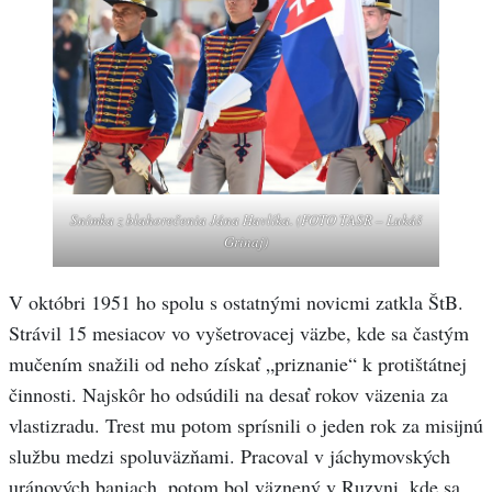
Snímka z blahorečenia Jána Havlíka. (FOTO TASR – Lukáš
Grinaj)
V októbri 1951 ho spolu s ostatnými novicmi zatkla ŠtB.
Strávil 15 mesiacov vo vyšetrovacej väzbe, kde sa častým
mučením snažili od neho získať „priznanie“ k protištátnej
činnosti. Najskôr ho odsúdili na desať rokov väzenia za
vlastizradu. Trest mu potom sprísnili o jeden rok za misijnú
službu medzi spoluväzňami. Pracoval v jáchymovských
uránových baniach, potom bol väznený v Ruzyni, kde sa