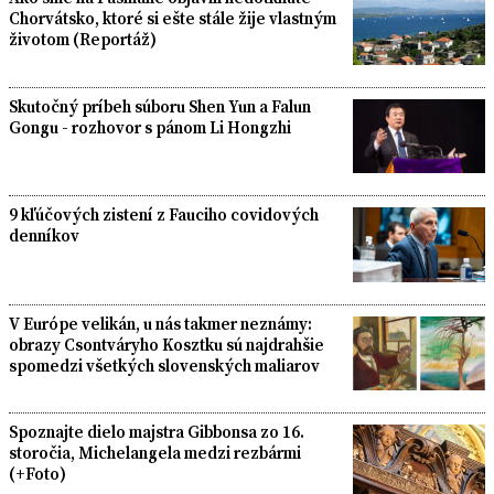
Chorvátsko, ktoré si ešte stále žije vlastným
životom (Reportáž)
Skutočný príbeh súboru Shen Yun a Falun
Gongu - rozhovor s pánom Li Hongzhi
9 kľúčových zistení z Fauciho covidových
denníkov
V Európe velikán, u nás takmer neznámy:
obrazy Csontváryho Kosztku sú najdrahšie
spomedzi všetkých slovenských maliarov
Spoznajte dielo majstra Gibbonsa zo 16.
storočia, Michelangela medzi rezbármi
(+Foto)