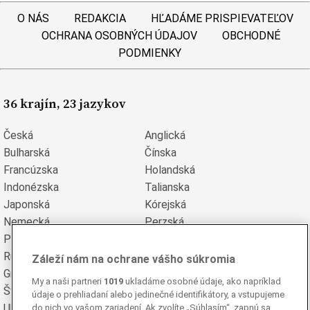
O NÁS
REDAKCIA
HĽADÁME PRISPIEVATEĽOV
OCHRANA OSOBNÝCH ÚDAJOV
OBCHODNÉ
PODMIENKY
36 krajín, 23 jazykov
Česká
Anglická
Bulharská
Čínska
Francúzska
Holandská
Indonézska
Talianska
Japonská
Kórejská
Nemecká
Perzská
Poľská
Portugalská
Rumunská
Ruská
Záleží nám na ochrane vášho súkromia
Grécka
Španielska
My a naši partneri
1019
ukladáme osobné údaje, ako napríklad
Švédska
Turecká
údaje o prehliadaní alebo jedinečné identifikátory, a vstupujeme
Ukrajinská
Vietnamská
do nich vo vašom zariadení. Ak zvolíte „Súhlasím“, zapnú sa