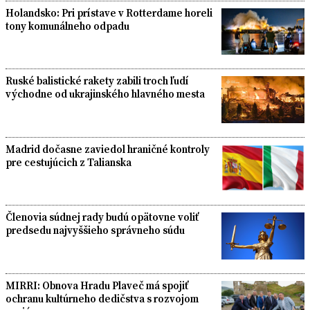
Holandsko: Pri prístave v Rotterdame horeli
tony komunálneho odpadu
Ruské balistické rakety zabili troch ľudí
východne od ukrajinského hlavného mesta
Madrid dočasne zaviedol hraničné kontroly
pre cestujúcich z Talianska
Členovia súdnej rady budú opätovne voliť
predsedu najvyššieho správneho súdu
MIRRI: Obnova Hradu Plaveč má spojiť
ochranu kultúrneho dedičstva s rozvojom