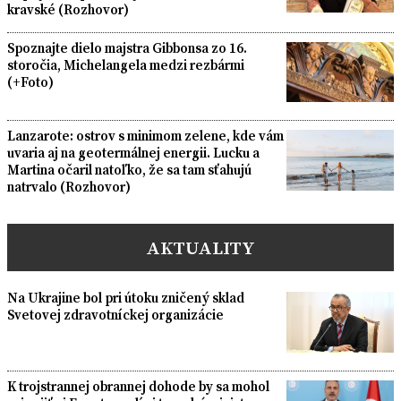
kravské (Rozhovor)
Spoznajte dielo majstra Gibbonsa zo 16.
storočia, Michelangela medzi rezbármi
(+Foto)
Lanzarote: ostrov s minimom zelene, kde vám
uvaria aj na geotermálnej energii. Lucku a
Martina očaril natoľko, že sa tam sťahujú
natrvalo (Rozhovor)
AKTUALITY
Na Ukrajine bol pri útoku zničený sklad
Svetovej zdravotníckej organizácie
K trojstrannej obrannej dohode by sa mohol