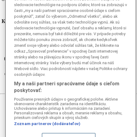
sledovacie technológie na podporu účelov, ktoré sa zobrazujú v
časti „my a naši partneri spracúvame osobné údaje s cieľom
poskytnúť“, zatiaľ čo výberom „Odmetnuť všetko“, alebo ak
Kde nás nájdete
odvoláte svoj súhlas, sa však tieto technológie vypnú. Ak sú
sledovacie technológie vypnuté, časť obsahu a reklamy, ktoré si
prezeráte, nemusia byť také dôležité pre vás. V prípade potreby
Facebook
môžete túto ponuku znova zobraziť, ak chcete kedykoľvek
Instagram
zmeniť svoje výbery alebo odvolať súhlas tak, že kliknete na
G
Ganjing
odkaz „Spravovať preferencie“ v spodnej časti internetovej
stránky alebo na plávajúcu ikonu v spodnej ľavej časti
Youtube
internetovej stránky. Vaše výbery budú mať účinok na náš
Twitter
Webové sídlo. Viac podrobností nájdete v našej Politike ochrany
Telegram
osobných údajov.
RSS
My a naši partneri spracúvame údaje s cieľom
poskytovať:
Používanie presných údajov o geografickej polohe. Aktívne
skenovanie charakteristík zariadenia na identifikáciu.
© 2026 Epoch Times Slovensko
Uchovávanie alebo prístup k informáciám na zariadení.
Personalizovaná reklama a obsah, meranie reklamy a obsahu,
prieskum cieľových skupín a vývoj služieb.
Všetky práva vyhradené. Publikovanie alebo ďalšie šírenie
správ a fotografií zo zdrojov TASR je bez
Zoznam partnerov (dodávateľov)
predchádzajúceho písomného súhlasu TASR porušením
autorského zákona.