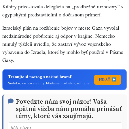
Káhiry pricestovala delegácia na „predbežné rozhovory“ s
egyptskými predstaviteľmi o dočasnom prímerí.
Izraelský plán na rozšírenie bojov v meste Gaza vyvolal
medzinárodné pobúrenie aj odpor v krajine. Nemecko
minulý týždeň uviedlo, že zastaví vývoz vojenského
vybavenia do Izraela, ktoré by mohlo byť použité v Pásme
Gazy.
Trénujte si mozog s našimi hrami!
HRAŤ
Sudoku, šachové úlohy, hľadanie rozdielov, solitaire
Povedzte nám svoj názor! Vaša
spätná väzba nám pomáha prinášať
témy, ktoré vás zaujímajú.