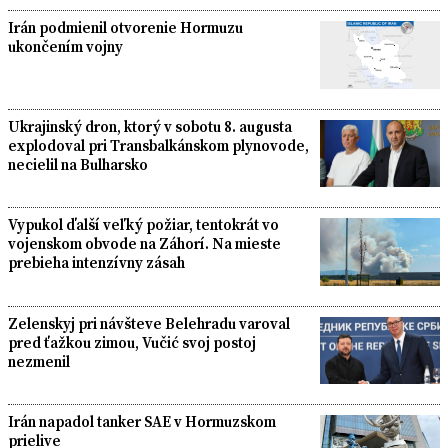
Irán podmienil otvorenie Hormuzu
ukončením vojny
Ukrajinský dron, ktorý v sobotu 8. augusta
explodoval pri Transbalkánskom plynovode,
necielil na Bulharsko
Vypukol ďalší veľký požiar, tentokrát vo
vojenskom obvode na Záhorí. Na mieste
prebieha intenzívny zásah
Zelenskyj pri návšteve Belehradu varoval
pred ťažkou zimou, Vučić svoj postoj
nezmenil
Irán napadol tanker SAE v Hormuzskom
prielive