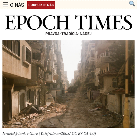
☰
O NÁS
PODPORTE NÁS
Izraelský tank v Gaze (Yairfridman2003/ CC BY-SA 4.0)