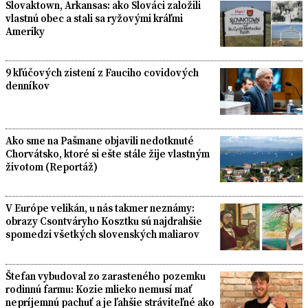
Slovaktown, Arkansas: ako Slováci založili
vlastnú obec a stali sa ryžovými kráľmi
Ameriky
9 kľúčových zistení z Fauciho covidových
denníkov
Ako sme na Pašmane objavili nedotknuté
Chorvátsko, ktoré si ešte stále žije vlastným
životom (Reportáž)
V Európe velikán, u nás takmer neznámy:
obrazy Csontváryho Kosztku sú najdrahšie
spomedzi všetkých slovenských maliarov
Štefan vybudoval zo zarasteného pozemku
rodinnú farmu: Kozie mlieko nemusí mať
nepríjemnú pachuť a je ľahšie stráviteľné ako