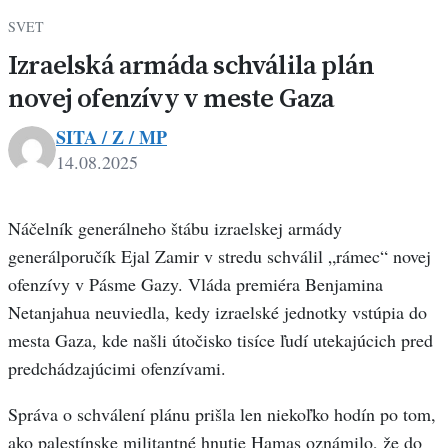
SVET
Izraelská armáda schválila plán
novej ofenzívy v meste Gaza
SITA / Z / MP
14.08.2025
Náčelník generálneho štábu izraelskej armády
generálporučík Ejal Zamir v stredu schválil „rámec“ novej
ofenzívy v Pásme Gazy. Vláda premiéra Benjamina
Netanjahua neuviedla, kedy izraelské jednotky vstúpia do
mesta Gaza, kde našli útočisko tisíce ľudí utekajúcich pred
predchádzajúcimi ofenzívami.
Správa o schválení plánu prišla len niekoľko hodín po tom,
ako palestínske militantné hnutie Hamas oznámilo, že do