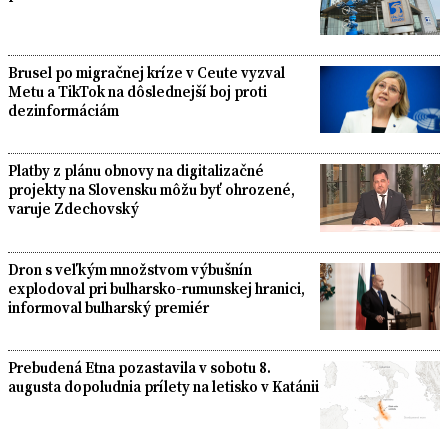
Brusel po migračnej kríze v Ceute vyzval
Metu a TikTok na dôslednejší boj proti
dezinformáciám
Platby z plánu obnovy na digitalizačné
projekty na Slovensku môžu byť ohrozené,
varuje Zdechovský
Dron s veľkým množstvom výbušnín
explodoval pri bulharsko-rumunskej hranici,
informoval bulharský premiér
Prebudená Etna pozastavila v sobotu 8.
augusta dopoludnia prílety na letisko v Katánii