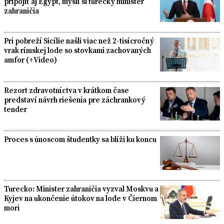
pripojiť aj Egypt, myslí si turecký minister
zahraničia
Pri pobreží Sicílie našli viac než 2-tisícročný
vrak rímskej lode so stovkami zachovaných
amfor (+Video)
Rezort zdravotníctva v krátkom čase
predstaví návrh riešenia pre záchrankový
tender
Proces s únoscom študentky sa blíži ku koncu
Turecko: Minister zahraničia vyzval Moskvu a
Kyjev na ukončenie útokov na lode v Čiernom
mori