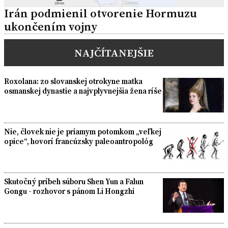
Irán podmienil otvorenie Hormuzu
ukončením vojny
NAJČÍTANEJŠIE
Roxolana: zo slovanskej otrokyne matka
osmanskej dynastie a najvplyvnejšia žena ríše
Nie, človek nie je priamym potomkom „veľkej
opice“, hovorí francúzsky paleoantropológ
Skutočný príbeh súboru Shen Yun a Falun
Gongu - rozhovor s pánom Li Hongzhi