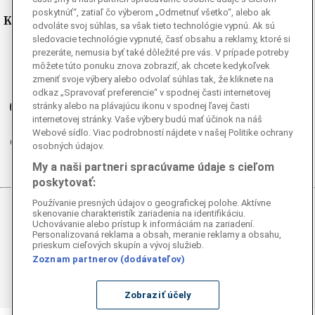
poskytnúť“, zatiaľ čo výberom „Odmetnuť všetko“, alebo ak
Kde nás nájdete
odvoláte svoj súhlas, sa však tieto technológie vypnú. Ak sú
sledovacie technológie vypnuté, časť obsahu a reklamy, ktoré si
Facebook
prezeráte, nemusia byť také dôležité pre vás. V prípade potreby
môžete túto ponuku znova zobraziť, ak chcete kedykoľvek
Instagram
zmeniť svoje výbery alebo odvolať súhlas tak, že kliknete na
G
Ganjing
odkaz „Spravovať preferencie“ v spodnej časti internetovej
Youtube
stránky alebo na plávajúcu ikonu v spodnej ľavej časti
internetovej stránky. Vaše výbery budú mať účinok na náš
Twitter
Webové sídlo. Viac podrobností nájdete v našej Politike ochrany
Telegram
osobných údajov.
RSS
My a naši partneri spracúvame údaje s cieľom
poskytovať:
Používanie presných údajov o geografickej polohe. Aktívne
skenovanie charakteristík zariadenia na identifikáciu.
© 2026 Epoch Times Slovensko
Uchovávanie alebo prístup k informáciám na zariadení.
Personalizovaná reklama a obsah, meranie reklamy a obsahu,
Všetky práva vyhradené. Publikovanie alebo ďalšie šírenie
prieskum cieľových skupín a vývoj služieb.
správ a fotografií zo zdrojov TASR je bez
Zoznam partnerov (dodávateľov)
predchádzajúceho písomného súhlasu TASR porušením
autorského zákona.
Zobraziť účely