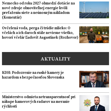
Nemecko od roku 2027 obmedzí dotácie na
nové zdroje obnoviteľnej energie kvôli
preťaženiu siete a neúnosným nákladom
(Komentár)
Ovčelená voda, perga či trúdie mlieko: O
včelách a ich daroch stále nevieme všetko,
hovorí včelár Ľudovít Augustinek (Rozhovor)
AKTUALITY
KDH: Podozrenie na ruské kamery je
hazardom s bezpečnosťou Slovenska
Ministerstvo odmieta netransparentnosť pri
nákupe kamerových radarov na meranie
rýchlosti