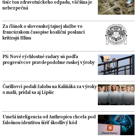
tisíc ton zdravotníckeho odpadu, väčšina je
nebezpečná
Za článok o slovenskej tajnej službe vo
francúzskom časopise koaliční poslanci
kritizujú Hlinu
PS: Nové rýchlostné radary sú podľa
progresívcov pravdepodobne ruskej výroby
Čurillovci podali žalobu na Kaliňáka za výroky
o mafii, pridal sa aj Lipšic
Umelá inteligencia od Anthropicu chcela pod
falošnou identitou šíriť škodlivý kód