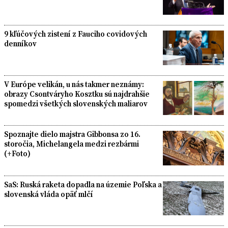
9 kľúčových zistení z Fauciho covidových
denníkov
V Európe velikán, u nás takmer neznámy:
obrazy Csontváryho Kosztku sú najdrahšie
spomedzi všetkých slovenských maliarov
Spoznajte dielo majstra Gibbonsa zo 16.
storočia, Michelangela medzi rezbármi
(+Foto)
SaS: Ruská raketa dopadla na územie Poľska a
slovenská vláda opäť mlčí