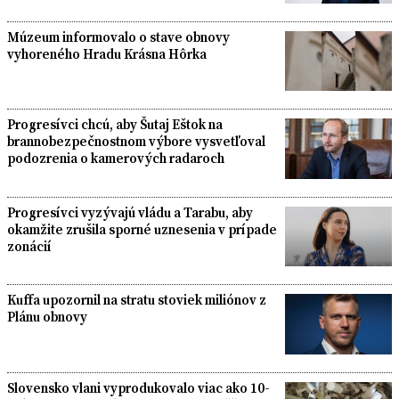
Múzeum informovalo o stave obnovy
vyhoreného Hradu Krásna Hôrka
Progresívci chcú, aby Šutaj Eštok na
brannobezpečnostnom výbore vysvetľoval
podozrenia o kamerových radaroch
Progresívci vyzývajú vládu a Tarabu, aby
okamžite zrušila sporné uznesenia v prípade
zonácií
Kuffa upozornil na stratu stoviek miliónov z
Plánu obnovy
Slovensko vlani vyprodukovalo viac ako 10-