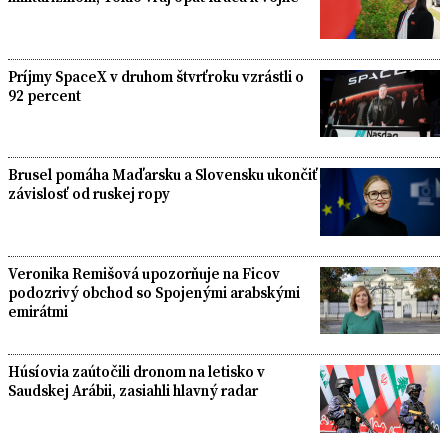
Príjmy SpaceX v druhom štvrťroku vzrástli o
92 percent
Brusel pomáha Maďarsku a Slovensku ukončiť
závislosť od ruskej ropy
Veronika Remišová upozorňuje na Ficov
podozrivý obchod so Spojenými arabskými
emirátmi
Húsíovia zaútočili dronom na letisko v
Saudskej Arábii, zasiahli hlavný radar