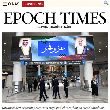
☰
O NÁS
PODPORTE NÁS
Kuvajtskí bezpečnostní pracovníci stoja pod obrazovkou na medzinárodnom