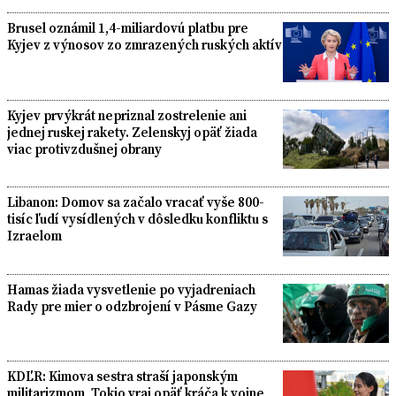
Brusel oznámil 1,4-miliardovú platbu pre
Kyjev z výnosov zo zmrazených ruských aktív
Kyjev prvýkrát nepriznal zostrelenie ani
jednej ruskej rakety. Zelenskyj opäť žiada
viac protivzdušnej obrany
Libanon: Domov sa začalo vracať vyše 800-
tisíc ľudí vysídlených v dôsledku konfliktu s
Izraelom
Hamas žiada vysvetlenie po vyjadreniach
Rady pre mier o odzbrojení v Pásme Gazy
KDĽR: Kimova sestra straší japonským
militarizmom, Tokio vraj opäť kráča k vojne