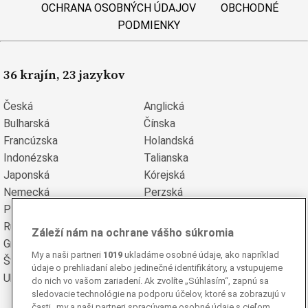
OCHRANA OSOBNÝCH ÚDAJOV
OBCHODNÉ
PODMIENKY
36 krajín, 23 jazykov
Česká
Anglická
Bulharská
Čínska
Francúzska
Holandská
Indonézska
Talianska
Japonská
Kórejská
Nemecká
Perzská
Poľská
Portugalská
Rumunská
Ruská
Záleží nám na ochrane vášho súkromia
Grécka
Španielska
My a naši partneri
1019
ukladáme osobné údaje, ako napríklad
Švédska
Turecká
údaje o prehliadaní alebo jedinečné identifikátory, a vstupujeme
Ukrajinská
Vietnamská
do nich vo vašom zariadení. Ak zvolíte „Súhlasím“, zapnú sa
sledovacie technológie na podporu účelov, ktoré sa zobrazujú v
časti „my a naši partneri spracúvame osobné údaje s cieľom