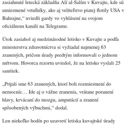
zasiahnuté letecká základňa Alí al-Salím v Kuvajte, kde sú
umiestnené vrtuľníky, ako aj veliteľstvo piatej flotily USA v
Bahrajne,“ uviedli gardy vo vyhlásení na svojom
oficiálnom kanáli na Telegrame.
Útok zasiahol aj medzinárodné letisko v Kuvajte a podľa
ministerstva zdravotníctva si vyžiadal najmenej 63
zranených, pričom úrady predtým informovali o jednom
mŕtvom. Hovorca rezortu uviedol, že na letisko vyslali 25
sanitiek.
„Prijali sme 63 zranených, ktorí boli rozmiestnení do
nemocníc… Ide aj o vážne zranenia, vrátane poranení
hlavy, krvácaní do mozgu, amputácií a zranení
spôsobených výbuchmi,“ dodal.
Len niekoľko hodín po uzavretí letiska kuvajtské úrady