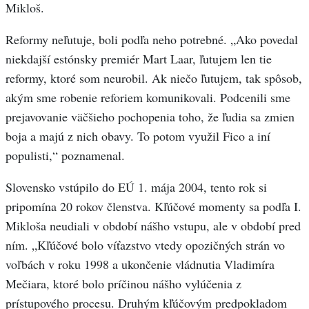
Mikloš.
Reformy neľutuje, boli podľa neho potrebné. „Ako povedal
niekdajší estónsky premiér Mart Laar, ľutujem len tie
reformy, ktoré som neurobil. Ak niečo ľutujem, tak spôsob,
akým sme robenie reforiem komunikovali. Podcenili sme
prejavovanie väčšieho pochopenia toho, že ľudia sa zmien
boja a majú z nich obavy. To potom využil Fico a iní
populisti,“ poznamenal.
Slovensko vstúpilo do EÚ 1. mája 2004, tento rok si
pripomína 20 rokov členstva. Kľúčové momenty sa podľa I.
Mikloša neudiali v období nášho vstupu, ale v období pred
ním. „Kľúčové bolo víťazstvo vtedy opozičných strán vo
voľbách v roku 1998 a ukončenie vládnutia Vladimíra
Mečiara, ktoré bolo príčinou nášho vylúčenia z
prístupového procesu. Druhým kľúčovým predpokladom