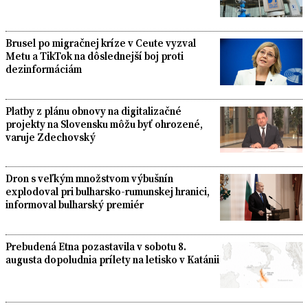
Brusel po migračnej kríze v Ceute vyzval
Metu a TikTok na dôslednejší boj proti
dezinformáciám
Platby z plánu obnovy na digitalizačné
projekty na Slovensku môžu byť ohrozené,
varuje Zdechovský
Dron s veľkým množstvom výbušnín
explodoval pri bulharsko-rumunskej hranici,
informoval bulharský premiér
Prebudená Etna pozastavila v sobotu 8.
augusta dopoludnia prílety na letisko v Katánii