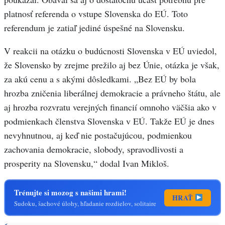
platnosť referenda o vstupe Slovenska do EÚ. Toto
referendum je zatiaľ jediné úspešné na Slovensku.
V reakcii na otázku o budúcnosti Slovenska v EÚ uviedol,
že Slovensko by zrejme prežilo aj bez Únie, otázka je však,
za akú cenu a s akými dôsledkami. „Bez EÚ by bola
hrozba zničenia liberálnej demokracie a právneho štátu, ale
aj hrozba rozvratu verejných financií omnoho väčšia ako v
podmienkach členstva Slovenska v EÚ. Takže EÚ je dnes
nevyhnutnou, aj keď nie postačujúcou, podmienkou
zachovania demokracie, slobody, spravodlivosti a
prosperity na Slovensku,“ dodal Ivan Mikloš.
Trénujte si mozog s našimi hrami!
HRAŤ
Sudoku, šachové úlohy, hľadanie rozdielov, solitaire