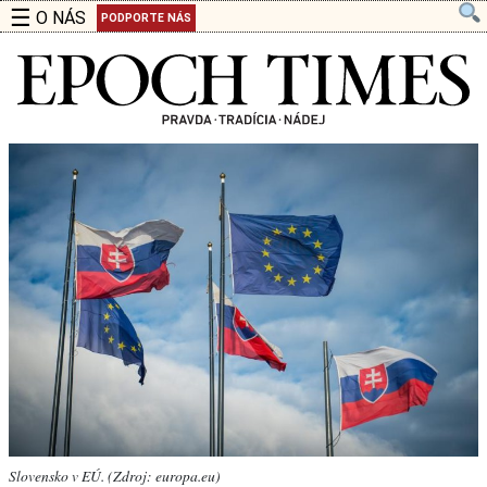
☰
O NÁS
PODPORTE NÁS
Slovensko v EÚ. (Zdroj: europa.eu)