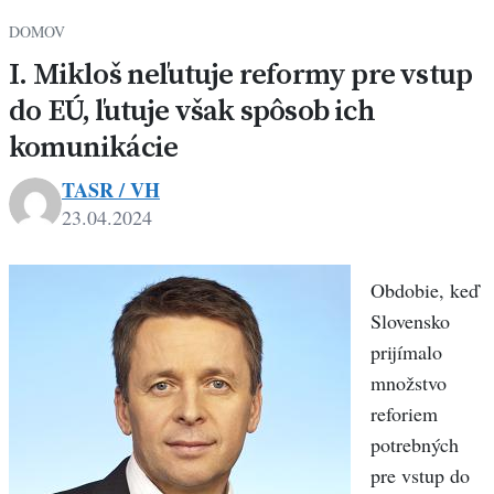
DOMOV
I. Mikloš neľutuje reformy pre vstup
do EÚ, ľutuje však spôsob ich
komunikácie
TASR / VH
23.04.2024
Obdobie, keď
Slovensko
prijímalo
množstvo
reforiem
potrebných
pre vstup do