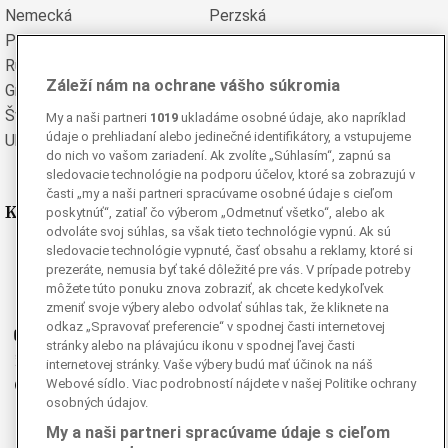
Nemecká
Perzská
Poľská
Portugalská
Rumunská
Ruská
Záleží nám na ochrane vášho súkromia
Grécka
Španielska
Švédska
Turecká
My a naši partneri
1019
ukladáme osobné údaje, ako napríklad
údaje o prehliadaní alebo jedinečné identifikátory, a vstupujeme
Ukrajinská
Vietnamská
do nich vo vašom zariadení. Ak zvolíte „Súhlasím“, zapnú sa
sledovacie technológie na podporu účelov, ktoré sa zobrazujú v
časti „my a naši partneri spracúvame osobné údaje s cieľom
Kde nás nájdete
poskytnúť“, zatiaľ čo výberom „Odmetnuť všetko“, alebo ak
odvoláte svoj súhlas, sa však tieto technológie vypnú. Ak sú
sledovacie technológie vypnuté, časť obsahu a reklamy, ktoré si
Facebook
prezeráte, nemusia byť také dôležité pre vás. V prípade potreby
Instagram
môžete túto ponuku znova zobraziť, ak chcete kedykoľvek
G
zmeniť svoje výbery alebo odvolať súhlas tak, že kliknete na
Ganjing
odkaz „Spravovať preferencie“ v spodnej časti internetovej
Youtube
stránky alebo na plávajúcu ikonu v spodnej ľavej časti
Twitter
internetovej stránky. Vaše výbery budú mať účinok na náš
Webové sídlo. Viac podrobností nájdete v našej Politike ochrany
Telegram
osobných údajov.
RSS
My a naši partneri spracúvame údaje s cieľom