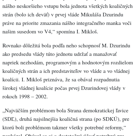
nášho neskoršieho vstupu bola jednota všetkých koaličných
strán (bolo ich deväť) v prvej vláde Mikuláša Dzurindu
práve na priorite zmazania nášho integračného manka voči
našim susedom vo V4,“ spomína I. Mikloš.
Rovnako dôležitá bola podľa neho schopnosť M. Dzurindu
ako predsedu vlády túto jednotu udržať a manažovať
napriek nezhodám, programovým a hodnotovým rozdielom
koaličných strán a ich predstaviteľov vo vláde a vo vládnej
koalícii. I. Mikloš priznáva, že sa obával rozpadnutia
širokej vládnej koalície počas prvej Dzurindovej vlády v
rokoch 1998 – 2002.
„Najväčším problémom bola Strana demokratickej ľavice
(SDĽ), druhá najsilnejšia koaličná strana (po SDKÚ), pre
ktorú boli problémom takmer všetky potrebné reformy,“
poukázal. Obával sa aj o dostatočnú účasť potrebnú pre