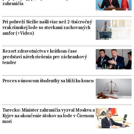
zahraničia
Pri pobreží Sicílie našli viac než 2-tisícročný
vrak rímskej lode so stovkami zachovaných
amfor (+Video)
Rezort zdravotníctva v krátkom čase
predstaví návrh riešenia pre záchrankový
tender
Proces s únoscom študentky sa blíži ku koncu
Turecko: Minister zahraničia vyzval Moskvu a
Kyjev na ukončenie útokov na lode v Čiernom
mori