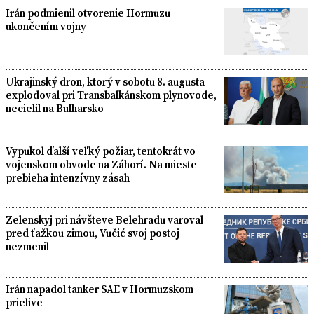
Irán podmienil otvorenie Hormuzu
ukončením vojny
Ukrajinský dron, ktorý v sobotu 8. augusta
explodoval pri Transbalkánskom plynovode,
necielil na Bulharsko
Vypukol ďalší veľký požiar, tentokrát vo
vojenskom obvode na Záhorí. Na mieste
prebieha intenzívny zásah
Zelenskyj pri návšteve Belehradu varoval
pred ťažkou zimou, Vučić svoj postoj
nezmenil
Irán napadol tanker SAE v Hormuzskom
prielive