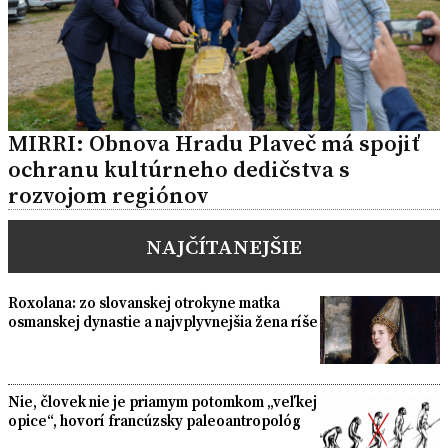
MIRRI: Obnova Hradu Plaveč má spojiť
ochranu kultúrneho dedičstva s
rozvojom regiónov
NAJČÍTANEJŠIE
Roxolana: zo slovanskej otrokyne matka
osmanskej dynastie a najvplyvnejšia žena ríše
Nie, človek nie je priamym potomkom „veľkej
opice“, hovorí francúzsky paleoantropológ