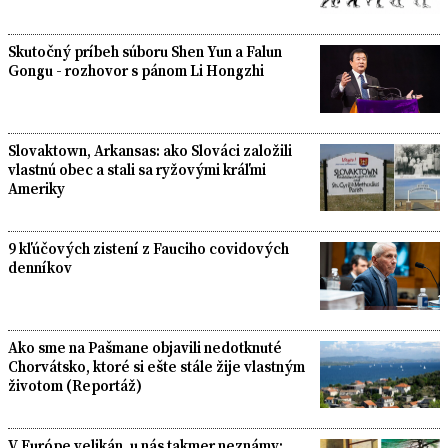
Skutočný príbeh súboru Shen Yun a Falun
Gongu - rozhovor s pánom Li Hongzhi
Slovaktown, Arkansas: ako Slováci založili
vlastnú obec a stali sa ryžovými kráľmi
Ameriky
9 kľúčových zistení z Fauciho covidových
denníkov
Ako sme na Pašmane objavili nedotknuté
Chorvátsko, ktoré si ešte stále žije vlastným
životom (Reportáž)
V Európe velikán, u nás takmer neznámy: