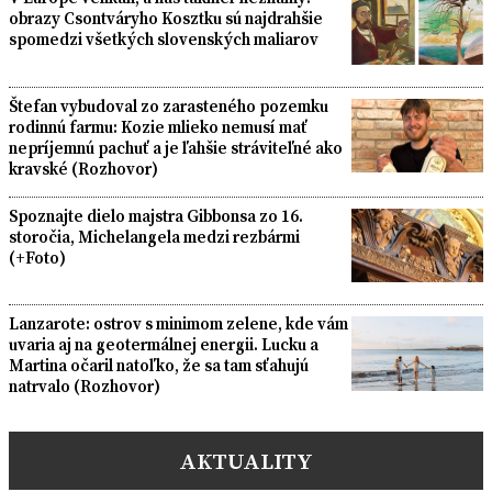
obrazy Csontváryho Kosztku sú najdrahšie
spomedzi všetkých slovenských maliarov
Štefan vybudoval zo zarasteného pozemku
rodinnú farmu: Kozie mlieko nemusí mať
nepríjemnú pachuť a je ľahšie stráviteľné ako
kravské (Rozhovor)
Spoznajte dielo majstra Gibbonsa zo 16.
storočia, Michelangela medzi rezbármi
(+Foto)
Lanzarote: ostrov s minimom zelene, kde vám
uvaria aj na geotermálnej energii. Lucku a
Martina očaril natoľko, že sa tam sťahujú
natrvalo (Rozhovor)
AKTUALITY