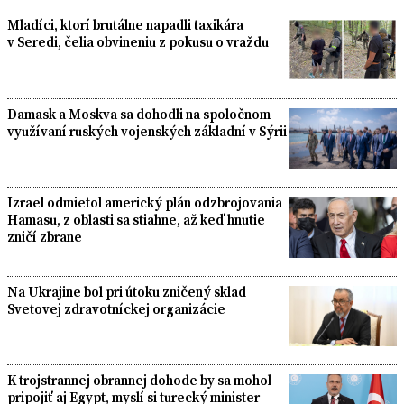
Mladíci, ktorí brutálne napadli taxikára
v Seredi, čelia obvineniu z pokusu o vraždu
Damask a Moskva sa dohodli na spoločnom
využívaní ruských vojenských základní v Sýrii
Izrael odmietol americký plán odzbrojovania
Hamasu, z oblasti sa stiahne, až keď hnutie
zničí zbrane
Na Ukrajine bol pri útoku zničený sklad
Svetovej zdravotníckej organizácie
K trojstrannej obrannej dohode by sa mohol
pripojiť aj Egypt, myslí si turecký minister