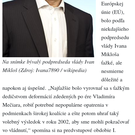
Európskej
únie (EÚ),
bolo podľa
niekdajšieho
podpredsedu
vlády Ivana
Mikloša
Na snímke bývalý podpredseda vlády Ivan
ťažké, ale
Mikloš (Zdroj: Ivana7890 / wikipedia)
nesmierne
dôležité a
napokon aj úspešné. „Najťažšie bolo vyrovnať sa s ťažkým
dedičstvom deformácií zdedených po ére Vladimíra
Mečiara, robiť potrebné nepopulárne opatrenia v
podmienkach širokej koalície a ešte potom uhrať taký
volebný výsledok v roku 2002, aby sme mohli pokračovať
vo vládnutí,“ spomína si na predvstupové obdobie I.