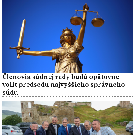
Členovia súdnej rady budú opätovne
voliť predsedu najvyššieho správneho
súdu