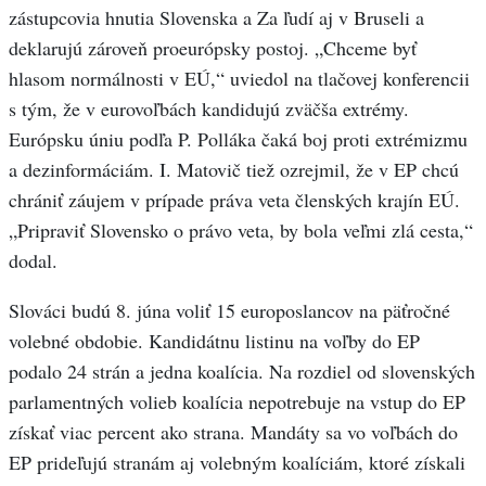
zástupcovia hnutia Slovenska a Za ľudí aj v Bruseli a
deklarujú zároveň proeurópsky postoj. „Chceme byť
hlasom normálnosti v EÚ,“ uviedol na tlačovej konferencii
s tým, že v eurovoľbách kandidujú zväčša extrémy.
Európsku úniu podľa P. Polláka čaká boj proti extrémizmu
a dezinformáciám. I. Matovič tiež ozrejmil, že v EP chcú
chrániť záujem v prípade práva veta členských krajín EÚ.
„Pripraviť Slovensko o právo veta, by bola veľmi zlá cesta,“
dodal.
Slováci budú 8. júna voliť 15 europoslancov na päťročné
volebné obdobie. Kandidátnu listinu na voľby do EP
podalo 24 strán a jedna koalícia. Na rozdiel od slovenských
parlamentných volieb koalícia nepotrebuje na vstup do EP
získať viac percent ako strana. Mandáty sa vo voľbách do
EP prideľujú stranám aj volebným koalíciám, ktoré získali