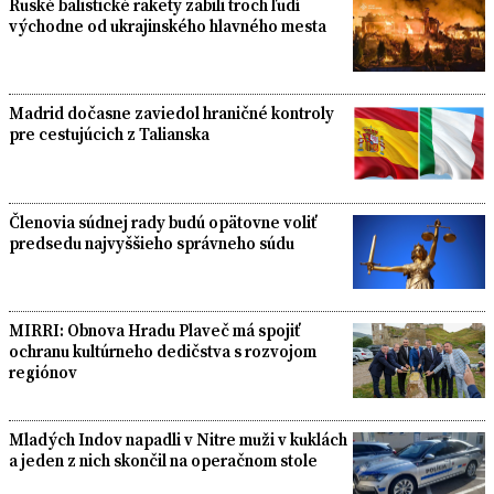
Ruské balistické rakety zabili troch ľudí
východne od ukrajinského hlavného mesta
Madrid dočasne zaviedol hraničné kontroly
pre cestujúcich z Talianska
Členovia súdnej rady budú opätovne voliť
predsedu najvyššieho správneho súdu
MIRRI: Obnova Hradu Plaveč má spojiť
ochranu kultúrneho dedičstva s rozvojom
regiónov
Mladých Indov napadli v Nitre muži v kuklách
a jeden z nich skončil na operačnom stole