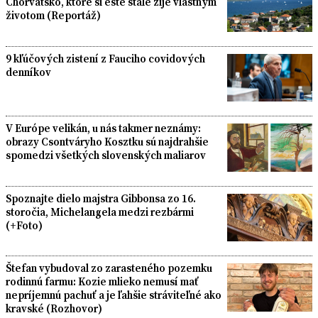
Chorvátsko, ktoré si ešte stále žije vlastným
životom (Reportáž)
9 kľúčových zistení z Fauciho covidových
denníkov
V Európe velikán, u nás takmer neznámy:
obrazy Csontváryho Kosztku sú najdrahšie
spomedzi všetkých slovenských maliarov
Spoznajte dielo majstra Gibbonsa zo 16.
storočia, Michelangela medzi rezbármi
(+Foto)
Štefan vybudoval zo zarasteného pozemku
rodinnú farmu: Kozie mlieko nemusí mať
nepríjemnú pachuť a je ľahšie stráviteľné ako
kravské (Rozhovor)