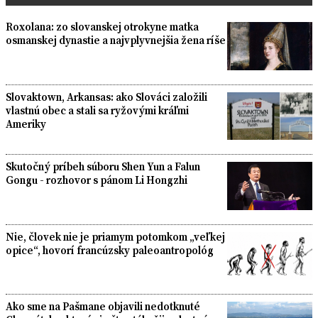
Roxolana: zo slovanskej otrokyne matka
osmanskej dynastie a najvplyvnejšia žena ríše
Slovaktown, Arkansas: ako Slováci založili
vlastnú obec a stali sa ryžovými kráľmi
Ameriky
Skutočný príbeh súboru Shen Yun a Falun
Gongu - rozhovor s pánom Li Hongzhi
Nie, človek nie je priamym potomkom „veľkej
opice“, hovorí francúzsky paleoantropológ
Ako sme na Pašmane objavili nedotknuté