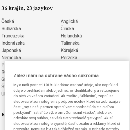
36 krajín, 23 jazykov
Česká
Anglická
Bulharská
Čínska
Francúzska
Holandská
Indonézska
Talianska
Japonská
Kórejská
Nemecká
Perzská
Poľská
Portugalská
Rumunská
Ruská
Záleží nám na ochrane vášho súkromia
Grécka
Španielska
My a naši partneri
1019
ukladáme osobné údaje, ako napríklad
Švédska
Turecká
údaje o prehliadaní alebo jedinečné identifikátory, a vstupujeme
Ukrajinská
Vietnamská
do nich vo vašom zariadení. Ak zvolíte „Súhlasím“, zapnú sa
sledovacie technológie na podporu účelov, ktoré sa zobrazujú v
časti „my a naši partneri spracúvame osobné údaje s cieľom
poskytnúť“, zatiaľ čo výberom „Odmetnuť všetko“, alebo ak
Kde nás nájdete
odvoláte svoj súhlas, sa však tieto technológie vypnú. Ak sú
sledovacie technológie vypnuté, časť obsahu a reklamy, ktoré si
Facebook
prezeráte, nemusia byť také dôležité pre vás. V prípade potreby