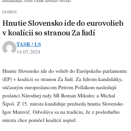
nekandiduje. (Foto TASR/ Jaroslav Novák)
DOMOV
Hnutie Slovensko ide do eurovolieb
v koalícii so stranou Za ľudí
TASR / LS
14.03.2024
Hnutie Slovensko ide do volieb do Európskeho parlamentu
(EP) v koalícii so stranou Za ľudí. Za lídrom kandidátky,
súčasným europoslancom Petrom Pollákom nasledujú
poslanci Národnej rady SR Roman Mikulec a Michal
Šipoš. Z 15. miesta kandiduje predseda hnutia Slovensko
Igor Matovič. Odvoláva sa na tradíciu, že z posledného
miesta chce pomôcť koalícii uspieť.