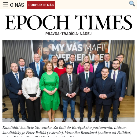
☰
O NÁS
PODPORTE NÁS
Kandidáti koalície Slovensko, Za ľudí do Európskeho parlamentu. Lídrom
kandidátky je Peter Pollák (v strede). Veronika Remišová (naľavo od Polláka)