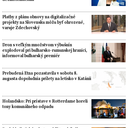
Platby z plánu obnovy na digitalizačné
projekty na Slovensku môžu byť ohrozené,
varuje Zdechovský
Dron s veľkým množstvom výbušnín
explodoval pri bulharsko-rumunskej hranici,
informoval bulharský premiér
Prebudená Etna pozastavila v sobotu 8.
augusta dopoludnia prílety na letisko v Katánii
Holandsko: Pri prístave v Rotterdame horeli
tony komunálneho odpadu