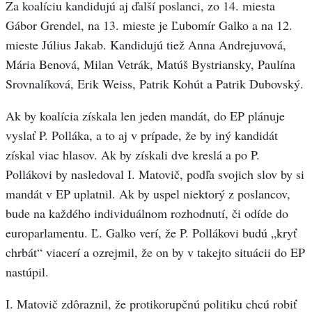
Za koalíciu kandidujú aj ďalší poslanci, zo 14. miesta
Gábor Grendel, na 13. mieste je Ľubomír Galko a na 12.
mieste Július Jakab. Kandidujú tiež Anna Andrejuvová,
Mária Benová, Milan Vetrák, Matúš Bystriansky, Paulína
Srovnalíková, Erik Weiss, Patrik Kohút a Patrik Dubovský.
Ak by koalícia získala len jeden mandát, do EP plánuje
vyslať P. Polláka, a to aj v prípade, že by iný kandidát
získal viac hlasov. Ak by získali dve kreslá a po P.
Pollákovi by nasledoval I. Matovič, podľa svojich slov by si
mandát v EP uplatnil. Ak by uspel niektorý z poslancov,
bude na každého individuálnom rozhodnutí, či odíde do
europarlamentu. Ľ. Galko verí, že P. Pollákovi budú „kryť
chrbát“ viacerí a ozrejmil, že on by v takejto situácii do EP
nastúpil.
I. Matovič zdôraznil, že protikorupčnú politiku chcú robiť