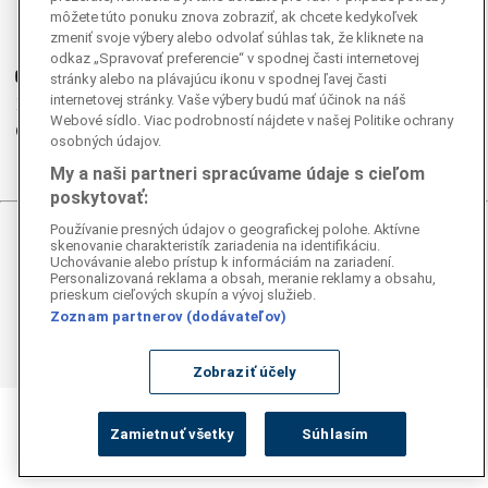
môžete túto ponuku znova zobraziť, ak chcete kedykoľvek
Instagram
zmeniť svoje výbery alebo odvolať súhlas tak, že kliknete na
G
Ganjing
odkaz „Spravovať preferencie“ v spodnej časti internetovej
Youtube
stránky alebo na plávajúcu ikonu v spodnej ľavej časti
internetovej stránky. Vaše výbery budú mať účinok na náš
Twitter
Webové sídlo. Viac podrobností nájdete v našej Politike ochrany
Telegram
osobných údajov.
RSS
My a naši partneri spracúvame údaje s cieľom
poskytovať:
Používanie presných údajov o geografickej polohe. Aktívne
© 2026 Epoch Times Slovensko
skenovanie charakteristík zariadenia na identifikáciu.
Uchovávanie alebo prístup k informáciám na zariadení.
Personalizovaná reklama a obsah, meranie reklamy a obsahu,
Všetky práva vyhradené. Publikovanie alebo ďalšie šírenie
prieskum cieľových skupín a vývoj služieb.
správ a fotografií zo zdrojov TASR je bez
Zoznam partnerov (dodávateľov)
predchádzajúceho písomného súhlasu TASR porušením
autorského zákona.
Zobraziť účely
Zamietnuť všetky
Súhlasím