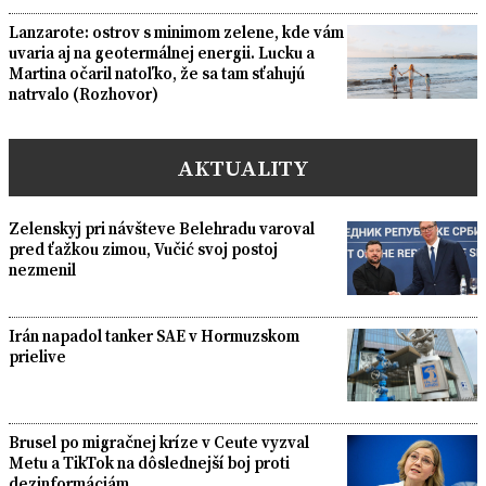
Lanzarote: ostrov s minimom zelene, kde vám
uvaria aj na geotermálnej energii. Lucku a
Martina očaril natoľko, že sa tam sťahujú
natrvalo (Rozhovor)
AKTUALITY
Zelenskyj pri návšteve Belehradu varoval
pred ťažkou zimou, Vučić svoj postoj
nezmenil
Irán napadol tanker SAE v Hormuzskom
prielive
Brusel po migračnej kríze v Ceute vyzval
Metu a TikTok na dôslednejší boj proti
dezinformáciám