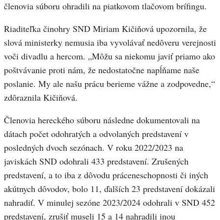
členovia súboru ohradili na piatkovom tlačovom brífingu.
Riaditeľka činohry SND Miriam Kičiňová upozornila, že
slová ministerky nemusia iba vyvolávať nedôveru verejnosti
voči divadlu a hercom. „Môžu sa niekomu javiť priamo ako
poštvávanie proti nám, že nedostatočne napĺňame naše
poslanie. My ale našu prácu berieme vážne a zodpovedne,“
zdôraznila Kičiňová.
Členovia hereckého súboru následne dokumentovali na
dátach počet odohratých a odvolaných predstavení v
posledných dvoch sezónach. V roku 2022/2023 na
javiskách SND odohrali 433 predstavení. Zrušených
predstavení, a to iba z dôvodu práceneschopnosti či iných
akútnych dôvodov, bolo 11, ďalších 23 predstavení dokázali
nahradiť. V minulej sezóne 2023/2024 odohrali v SND 452
predstavení, zrušiť museli 15 a 14 nahradili inou