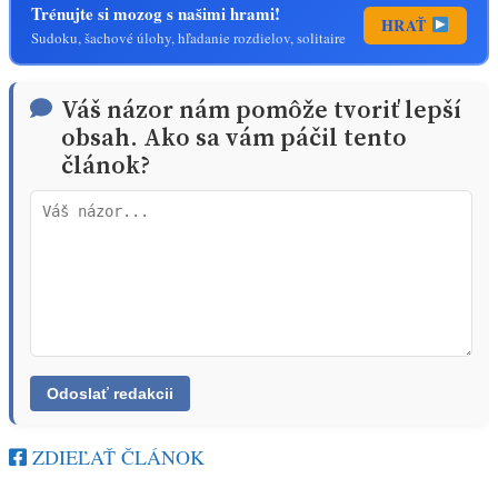
Trénujte si mozog s našimi hrami!
HRAŤ
Sudoku, šachové úlohy, hľadanie rozdielov, solitaire
Váš názor nám pomôže tvoriť lepší
obsah. Ako sa vám páčil tento
článok?
ZDIEĽAŤ ČLÁNOK