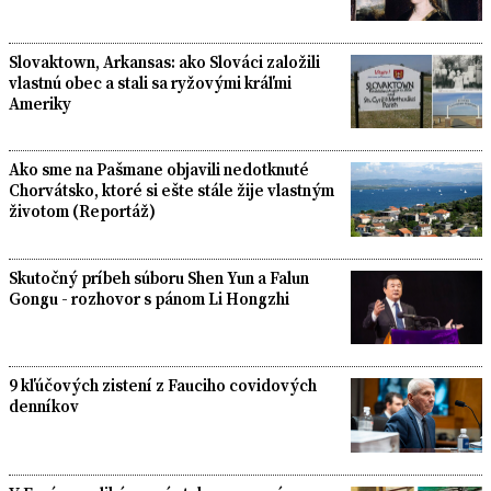
Slovaktown, Arkansas: ako Slováci založili
vlastnú obec a stali sa ryžovými kráľmi
Ameriky
Ako sme na Pašmane objavili nedotknuté
Chorvátsko, ktoré si ešte stále žije vlastným
životom (Reportáž)
Skutočný príbeh súboru Shen Yun a Falun
Gongu - rozhovor s pánom Li Hongzhi
9 kľúčových zistení z Fauciho covidových
denníkov