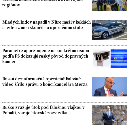
regiónov
Mladých Indov napadli v Nitre muži v kuklách
a jeden z nich skončil na operačnom stole
Parametre aj prepojenie na konkrétnu osobu
podľa PS dokazujú ruský pôvod dopravných
kamier
Ruská dezinformačná operácia? Falošné
video šírilo správu o konci kancelára Merza
Rusko zvažuje útok pod falošnou vlajkou v
Pobaltí, varuje litovská rozviedka