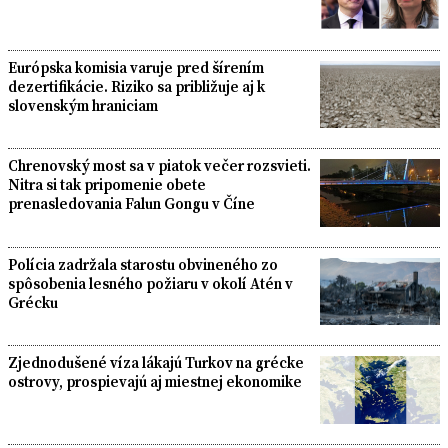
Európska komisia varuje pred šírením
dezertifikácie. Riziko sa približuje aj k
slovenským hraniciam
Chrenovský most sa v piatok večer rozsvieti.
Nitra si tak pripomenie obete
prenasledovania Falun Gongu v Číne
Polícia zadržala starostu obvineného zo
spôsobenia lesného požiaru v okolí Atén v
Grécku
Zjednodušené víza lákajú Turkov na grécke
ostrovy, prospievajú aj miestnej ekonomike