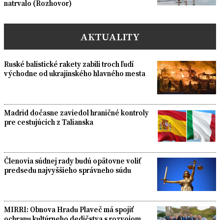
natrvalo (Rozhovor)
AKTUALITY
Ruské balistické rakety zabili troch ľudí
východne od ukrajinského hlavného mesta
Madrid dočasne zaviedol hraničné kontroly
pre cestujúcich z Talianska
Členovia súdnej rady budú opätovne voliť
predsedu najvyššieho správneho súdu
MIRRI: Obnova Hradu Plaveč má spojiť
ochranu kultúrneho dedičstva s rozvojom