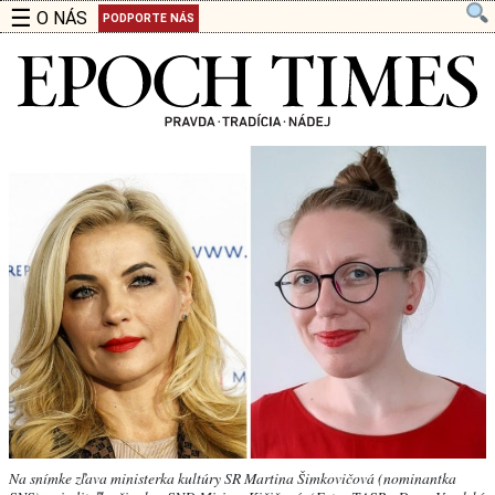
☰
O NÁS
PODPORTE NÁS
Na snímke zľava ministerka kultúry SR Martina Šimkovičová (nominantka