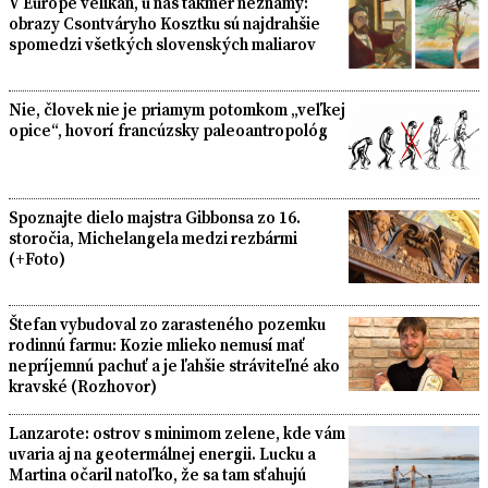
V Európe velikán, u nás takmer neznámy:
obrazy Csontváryho Kosztku sú najdrahšie
spomedzi všetkých slovenských maliarov
Nie, človek nie je priamym potomkom „veľkej
opice“, hovorí francúzsky paleoantropológ
Spoznajte dielo majstra Gibbonsa zo 16.
storočia, Michelangela medzi rezbármi
(+Foto)
Štefan vybudoval zo zarasteného pozemku
rodinnú farmu: Kozie mlieko nemusí mať
nepríjemnú pachuť a je ľahšie stráviteľné ako
kravské (Rozhovor)
Lanzarote: ostrov s minimom zelene, kde vám
uvaria aj na geotermálnej energii. Lucku a
Martina očaril natoľko, že sa tam sťahujú