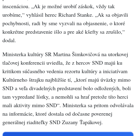
inscenáciou. „Ak je možné urobiť záskok, vždy tak
urobíme,“ vyhlásil herec Richard Stanke. „Ak sa objavili
pochybnosti, radi by sme vyzvali na objasnenie, o ktoré
konkrétne predstavenie išlo a pre aké kšefty sa zrušilo,“
dodal.
Ministerka kultúry SR Martina Šimkovičová na utorkovej
tlačovej konferencii uviedla, že z hercov SND majú ku
kritikom súčasného vedenia rezortu kultúry a iniciatívam
Kultúrneho štrajku najbližšie tí, „ktorí majú úväzky mimo
SND a veľa divadelných predstavení bolo odložených, boli
tam vypredané lístky, a nemohli sa hrať pretože títo herci
mali aktivity mimo SND“. Ministerka sa pritom odvolávala
na informácie, ktoré dostala od dočasne poverenej
generálnej riaditeľky SND Zuzany Ťapákovej.