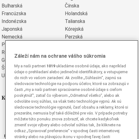
Bulharská
Čínska
Francúzska
Holandská
Indonézska
Talianska
Japonská
Kórejská
Nemecká
Perzská
Poľská
Portugalská
Rumunská
Ruská
Záleží nám na ochrane vášho súkromia
Grécka
Španielska
My a naši partneri
1019
ukladáme osobné údaje, ako napríklad
Švédska
Turecká
údaje o prehliadaní alebo jedinečné identifikátory, a vstupujeme
Ukrajinská
Vietnamská
do nich vo vašom zariadení. Ak zvolíte „Súhlasím“, zapnú sa
sledovacie technológie na podporu účelov, ktoré sa zobrazujú v
časti „my a naši partneri spracúvame osobné údaje s cieľom
poskytnúť“, zatiaľ čo výberom „Odmetnuť všetko“, alebo ak
Kde nás nájdete
odvoláte svoj súhlas, sa však tieto technológie vypnú. Ak sú
sledovacie technológie vypnuté, časť obsahu a reklamy, ktoré si
Facebook
prezeráte, nemusia byť také dôležité pre vás. V prípade potreby
môžete túto ponuku znova zobraziť, ak chcete kedykoľvek
Instagram
zmeniť svoje výbery alebo odvolať súhlas tak, že kliknete na
G
Ganjing
odkaz „Spravovať preferencie“ v spodnej časti internetovej
Youtube
stránky alebo na plávajúcu ikonu v spodnej ľavej časti