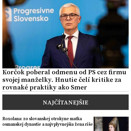
Korčok poberal odmenu od PS cez firmu
svojej manželky. Hnutie čelí kritike za
rovnaké praktiky ako Smer
NAJČÍTANEJŠIE
Roxolana: zo slovanskej otrokyne matka
osmanskej dynastie a najvplyvnejšia žena ríše