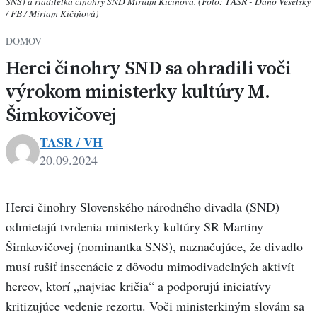
SNS) a riaditeľka činohry SND Miriam Kičiňová. (Foto: TASR - Dano Veselský
/ FB / Miriam Kičiňová)
DOMOV
Herci činohry SND sa ohradili voči
výrokom ministerky kultúry M.
Šimkovičovej
TASR / VH
20.09.2024
Herci činohry Slovenského národného divadla (SND)
odmietajú tvrdenia ministerky kultúry SR Martiny
Šimkovičovej (nominantka SNS), naznačujúce, že divadlo
musí rušiť inscenácie z dôvodu mimodivadelných aktivít
hercov, ktorí „najviac kričia“ a podporujú iniciatívy
kritizujúce vedenie rezortu. Voči ministerkiným slovám sa