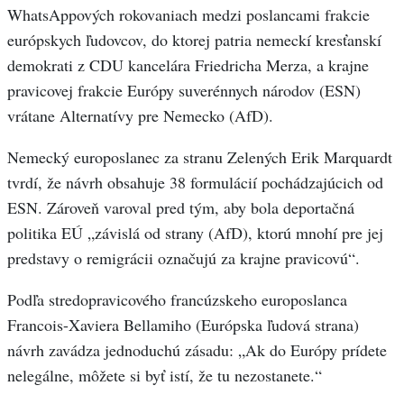
WhatsAppových rokovaniach medzi poslancami frakcie
európskych ľudovcov, do ktorej patria nemeckí kresťanskí
demokrati z CDU kancelára Friedricha Merza, a krajne
pravicovej frakcie Európy suverénnych národov (ESN)
vrátane Alternatívy pre Nemecko (AfD).
Nemecký europoslanec za stranu Zelených Erik Marquardt
tvrdí, že návrh obsahuje 38 formulácií pochádzajúcich od
ESN. Zároveň varoval pred tým, aby bola deportačná
politika EÚ „závislá od strany (AfD), ktorú mnohí pre jej
predstavy o remigrácii označujú za krajne pravicovú“.
Podľa stredopravicového francúzskeho europoslanca
Francois-Xaviera Bellamiho (Európska ľudová strana)
návrh zavádza jednoduchú zásadu: „Ak do Európy prídete
nelegálne, môžete si byť istí, že tu nezostanete.“