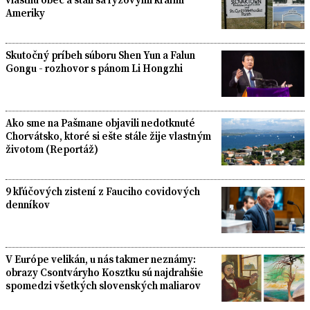
Ameriky
Skutočný príbeh súboru Shen Yun a Falun
Gongu - rozhovor s pánom Li Hongzhi
Ako sme na Pašmane objavili nedotknuté
Chorvátsko, ktoré si ešte stále žije vlastným
životom (Reportáž)
9 kľúčových zistení z Fauciho covidových
denníkov
V Európe velikán, u nás takmer neznámy:
obrazy Csontváryho Kosztku sú najdrahšie
spomedzi všetkých slovenských maliarov