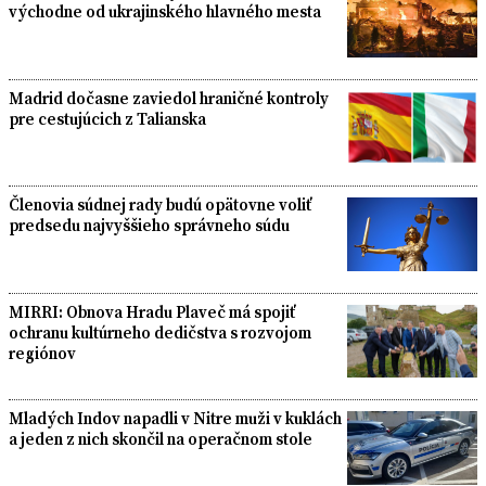
východne od ukrajinského hlavného mesta
Madrid dočasne zaviedol hraničné kontroly
pre cestujúcich z Talianska
Členovia súdnej rady budú opätovne voliť
predsedu najvyššieho správneho súdu
MIRRI: Obnova Hradu Plaveč má spojiť
ochranu kultúrneho dedičstva s rozvojom
regiónov
Mladých Indov napadli v Nitre muži v kuklách
a jeden z nich skončil na operačnom stole