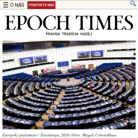
☰
O NÁS
PODPORTE NÁS
Európsky parlament v Štrasburgu, 2026 (Foto: Magali Cohen/Hans