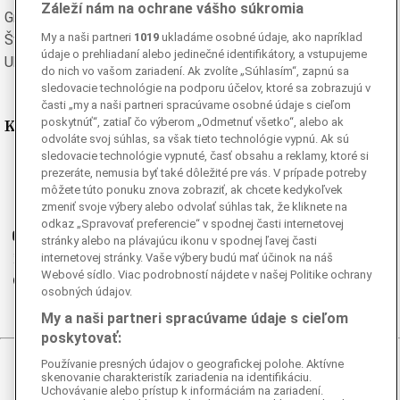
Záleží nám na ochrane vášho súkromia
Grécka
Španielska
My a naši partneri
1019
ukladáme osobné údaje, ako napríklad
Švédska
Turecká
údaje o prehliadaní alebo jedinečné identifikátory, a vstupujeme
Ukrajinská
Vietnamská
do nich vo vašom zariadení. Ak zvolíte „Súhlasím“, zapnú sa
sledovacie technológie na podporu účelov, ktoré sa zobrazujú v
časti „my a naši partneri spracúvame osobné údaje s cieľom
Kde nás nájdete
poskytnúť“, zatiaľ čo výberom „Odmetnuť všetko“, alebo ak
odvoláte svoj súhlas, sa však tieto technológie vypnú. Ak sú
sledovacie technológie vypnuté, časť obsahu a reklamy, ktoré si
Facebook
prezeráte, nemusia byť také dôležité pre vás. V prípade potreby
Instagram
môžete túto ponuku znova zobraziť, ak chcete kedykoľvek
zmeniť svoje výbery alebo odvolať súhlas tak, že kliknete na
G
Ganjing
odkaz „Spravovať preferencie“ v spodnej časti internetovej
Youtube
stránky alebo na plávajúcu ikonu v spodnej ľavej časti
Twitter
internetovej stránky. Vaše výbery budú mať účinok na náš
Webové sídlo. Viac podrobností nájdete v našej Politike ochrany
Telegram
osobných údajov.
RSS
My a naši partneri spracúvame údaje s cieľom
poskytovať:
Používanie presných údajov o geografickej polohe. Aktívne
© 2026 Epoch Times Slovensko
skenovanie charakteristík zariadenia na identifikáciu.
Uchovávanie alebo prístup k informáciám na zariadení.