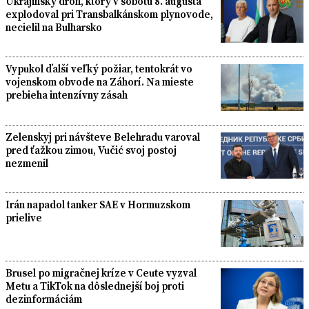
Ukrajinský dron, ktorý v sobotu 8. augusta
explodoval pri Transbalkánskom plynovode,
necielil na Bulharsko
Vypukol ďalší veľký požiar, tentokrát vo
vojenskom obvode na Záhorí. Na mieste
prebieha intenzívny zásah
Zelenskyj pri návšteve Belehradu varoval
pred ťažkou zimou, Vučić svoj postoj
nezmenil
Irán napadol tanker SAE v Hormuzskom
prielive
Brusel po migračnej kríze v Ceute vyzval
Metu a TikTok na dôslednejší boj proti
dezinformáciám