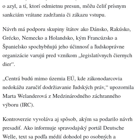
o azyl, a tí, ktorí odmietnu presun, môžu čeliť prísnym
sankciám vrátane zadržania či zákazu vstupu.
Návrh má podporu skupiny štátov ako Dánsko, Rakúsko,
Grécko, Nemecko a Holandsko, kým Francúzsko a
Španielsko spochybňujú jeho účinnosť a ľudskoprávne
organizácie varujú pred vznikom „legislatívnych čiernych
dier“.
„Centrá budú mimo územia EÚ, kde zákonodarcovia
nedokážu zaručiť dodržiavanie ľudských práv,“ upozornila
Marta Welanderová z Medzinárodného záchranného
výboru (IRC).
Kontroverzie vyvoláva aj spôsob, akým sa podarilo návrh
presadiť. Ako informuje spravodajský portál Deutsche
Welle, text sa podľa médií dohodol po osobných a