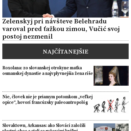
Zelenskyj pri návšteve Belehradu
varoval pred ťažkou zimou, Vučić svoj
postoj nezmenil
NAJČÍTANEJŠIE
Roxolana: zo slovanskej otrokyne matka
osmanskej dynastie a najvplyvnejšia žena ríše
Nie, človek nie je priamym potomkom „veľkej
opice“, hovorí francúzsky paleoantropológ
Slovaktown, Arkansas: ako Slováci založili
vlastnú obec a stali sa ryžovými kráľmi