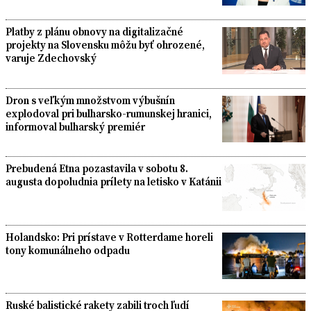
Platby z plánu obnovy na digitalizačné
projekty na Slovensku môžu byť ohrozené,
varuje Zdechovský
Dron s veľkým množstvom výbušnín
explodoval pri bulharsko-rumunskej hranici,
informoval bulharský premiér
Prebudená Etna pozastavila v sobotu 8.
augusta dopoludnia prílety na letisko v Katánii
Holandsko: Pri prístave v Rotterdame horeli
tony komunálneho odpadu
Ruské balistické rakety zabili troch ľudí