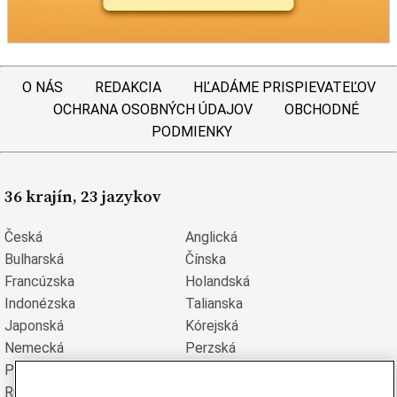
O NÁS
REDAKCIA
HĽADÁME PRISPIEVATEĽOV
OCHRANA OSOBNÝCH ÚDAJOV
OBCHODNÉ
PODMIENKY
36 krajín, 23 jazykov
Česká
Anglická
Bulharská
Čínska
Francúzska
Holandská
Indonézska
Talianska
Japonská
Kórejská
Nemecká
Perzská
Poľská
Portugalská
Rumunská
Ruská