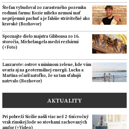
Štefan vybudoval zo zarasteného pozemku
rodinnú farmu: Kozie mlieko nemusí mať
nepríjemnú pachuť a je ľahšie stráviteľné ako
kravské (Rozhovor)
Spoznajte dielo majstra Gibbonsa zo 16.
storočia, Michelangela medzi rezbármi
(+Foto)
Lanzarote: ostrov s minimom zelene, kde vám
uvaria aj na geotermálnej energii. Lucku a
Martina očaril natoľko, že sa tam sťahujú
natrvalo (Rozhovor)
AKTUALITY
Pri pobreží Sicílie našli viac než 2-tisícročný
vrak rímskej lode so stovkami zachovaných
amfor (+Video)