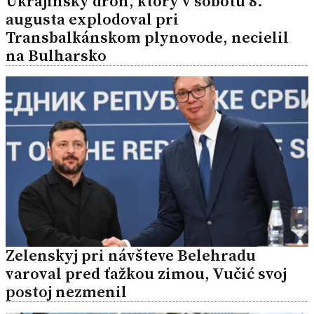
Ukrajinský dron, ktorý v sobotu 8.
augusta explodoval pri
Transbalkánskom plynovode, necielil
na Bulharsko
Zelenskyj pri návšteve Belehradu
varoval pred ťažkou zimou, Vučić svoj
postoj nezmenil