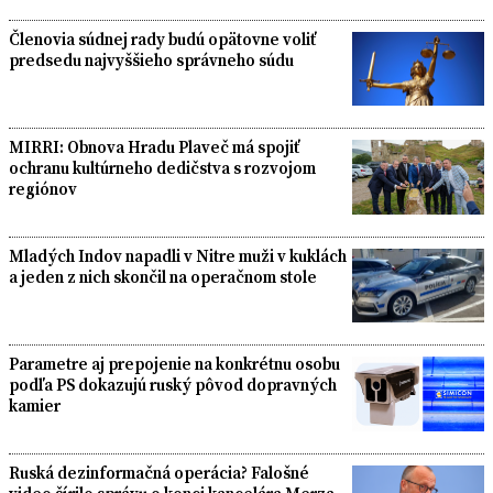
Členovia súdnej rady budú opätovne voliť
predsedu najvyššieho správneho súdu
MIRRI: Obnova Hradu Plaveč má spojiť
ochranu kultúrneho dedičstva s rozvojom
regiónov
Mladých Indov napadli v Nitre muži v kuklách
a jeden z nich skončil na operačnom stole
Parametre aj prepojenie na konkrétnu osobu
podľa PS dokazujú ruský pôvod dopravných
kamier
Ruská dezinformačná operácia? Falošné