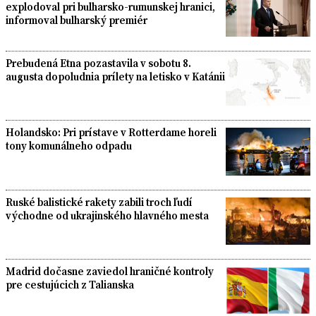
explodoval pri bulharsko-rumunskej hranici,
informoval bulharský premiér
Prebudená Etna pozastavila v sobotu 8.
augusta dopoludnia prílety na letisko v Katánii
Holandsko: Pri prístave v Rotterdame horeli
tony komunálneho odpadu
Ruské balistické rakety zabili troch ľudí
východne od ukrajinského hlavného mesta
Madrid dočasne zaviedol hraničné kontroly
pre cestujúcich z Talianska