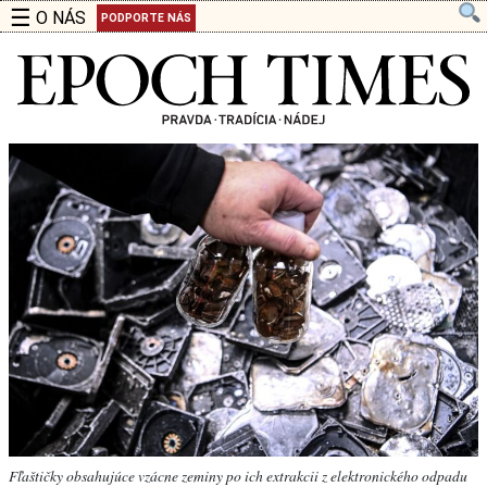
☰
O NÁS
PODPORTE NÁS
Fľaštičky obsahujúce vzácne zeminy po ich extrakcii z elektronického odpadu