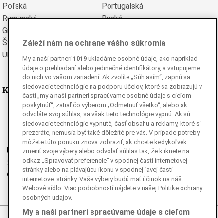
Poľská
Portugalská
Rumunská
Ruská
Grécka
Španielska
Švédska
Turecká
Záleží nám na ochrane vášho súkromia
Ukrajinská
Vietnamská
My a naši partneri
1019
ukladáme osobné údaje, ako napríklad
údaje o prehliadaní alebo jedinečné identifikátory, a vstupujeme
do nich vo vašom zariadení. Ak zvolíte „Súhlasím“, zapnú sa
sledovacie technológie na podporu účelov, ktoré sa zobrazujú v
Kde nás nájdete
časti „my a naši partneri spracúvame osobné údaje s cieľom
poskytnúť“, zatiaľ čo výberom „Odmetnuť všetko“, alebo ak
Facebook
odvoláte svoj súhlas, sa však tieto technológie vypnú. Ak sú
Instagram
sledovacie technológie vypnuté, časť obsahu a reklamy, ktoré si
prezeráte, nemusia byť také dôležité pre vás. V prípade potreby
G
Ganjing
môžete túto ponuku znova zobraziť, ak chcete kedykoľvek
Youtube
zmeniť svoje výbery alebo odvolať súhlas tak, že kliknete na
odkaz „Spravovať preferencie“ v spodnej časti internetovej
Twitter
stránky alebo na plávajúcu ikonu v spodnej ľavej časti
Telegram
internetovej stránky. Vaše výbery budú mať účinok na náš
RSS
Webové sídlo. Viac podrobností nájdete v našej Politike ochrany
osobných údajov.
My a naši partneri spracúvame údaje s cieľom