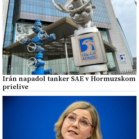
Irán napadol tanker SAE v Hormuzskom
prielive