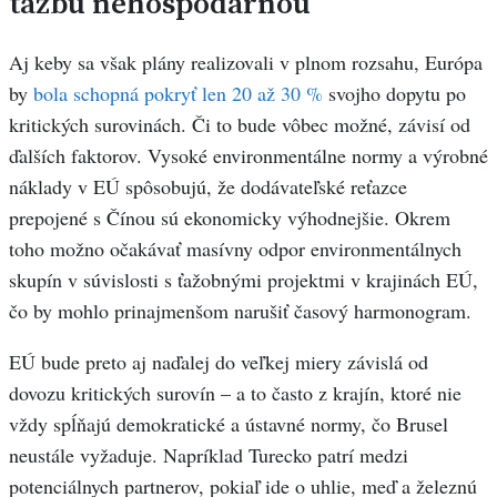
ťažbu nehospodárnou
Aj keby sa však plány realizovali v plnom rozsahu, Európa
by
bola schopná pokryť len 20 až 30 %
svojho dopytu po
kritických surovinách. Či to bude vôbec možné, závisí od
ďalších faktorov. Vysoké environmentálne normy a výrobné
náklady v EÚ spôsobujú, že dodávateľské reťazce
prepojené s Čínou sú ekonomicky výhodnejšie. Okrem
toho možno očakávať masívny odpor environmentálnych
skupín v súvislosti s ťažobnými projektmi v krajinách EÚ,
čo by mohlo prinajmenšom narušiť časový harmonogram.
EÚ bude preto aj naďalej do veľkej miery závislá od
dovozu kritických surovín – a to často z krajín, ktoré nie
vždy spĺňajú demokratické a ústavné normy, čo Brusel
neustále vyžaduje. Napríklad Turecko patrí medzi
potenciálnych partnerov, pokiaľ ide o uhlie, meď a železnú