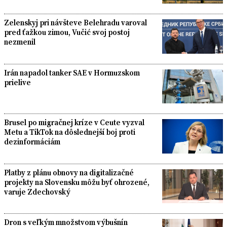
Zelenskyj pri návšteve Belehradu varoval
pred ťažkou zimou, Vučić svoj postoj
nezmenil
Irán napadol tanker SAE v Hormuzskom
prielive
Brusel po migračnej kríze v Ceute vyzval
Metu a TikTok na dôslednejší boj proti
dezinformáciám
Platby z plánu obnovy na digitalizačné
projekty na Slovensku môžu byť ohrozené,
varuje Zdechovský
Dron s veľkým množstvom výbušnín