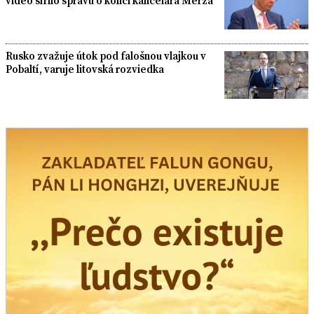
video šírilo správu o konci kancelára Merza
Rusko zvažuje útok pod falošnou vlajkou v
Pobaltí, varuje litovská rozviedka