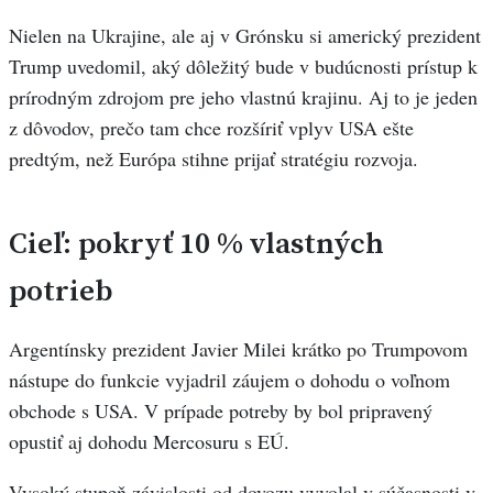
Nielen na Ukrajine, ale aj v Grónsku si americký prezident
Trump uvedomil, aký dôležitý bude v budúcnosti prístup k
prírodným zdrojom pre jeho vlastnú krajinu. Aj to je jeden
z dôvodov, prečo tam chce rozšíriť vplyv USA ešte
predtým, než Európa stihne prijať stratégiu rozvoja.
Cieľ: pokryť 10 % vlastných
potrieb
Argentínsky prezident Javier Milei krátko po Trumpovom
nástupe do funkcie vyjadril záujem o dohodu o voľnom
obchode s USA. V prípade potreby by bol pripravený
opustiť aj dohodu Mercosuru s EÚ.
Vysoký stupeň závislosti od dovozu vyvolal v súčasnosti v