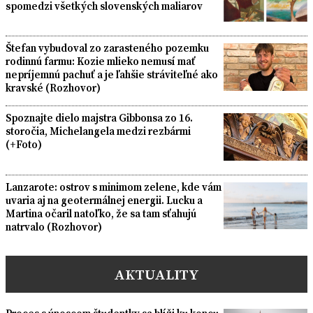
spomedzi všetkých slovenských maliarov
Štefan vybudoval zo zarasteného pozemku
rodinnú farmu: Kozie mlieko nemusí mať
nepríjemnú pachuť a je ľahšie stráviteľné ako
kravské (Rozhovor)
Spoznajte dielo majstra Gibbonsa zo 16.
storočia, Michelangela medzi rezbármi
(+Foto)
Lanzarote: ostrov s minimom zelene, kde vám
uvaria aj na geotermálnej energii. Lucku a
Martina očaril natoľko, že sa tam sťahujú
natrvalo (Rozhovor)
AKTUALITY