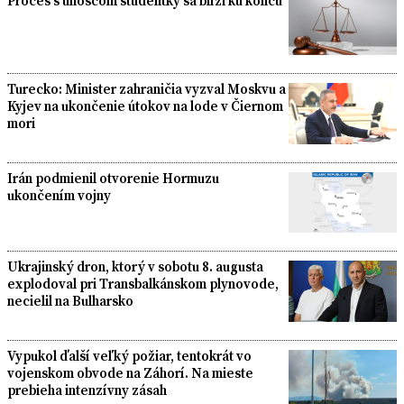
Proces s únoscom študentky sa blíži ku koncu
Turecko: Minister zahraničia vyzval Moskvu a
Kyjev na ukončenie útokov na lode v Čiernom
mori
Irán podmienil otvorenie Hormuzu
ukončením vojny
Ukrajinský dron, ktorý v sobotu 8. augusta
explodoval pri Transbalkánskom plynovode,
necielil na Bulharsko
Vypukol ďalší veľký požiar, tentokrát vo
vojenskom obvode na Záhorí. Na mieste
prebieha intenzívny zásah