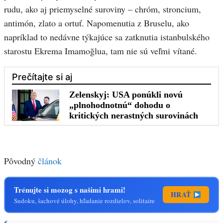
rudu, ako aj priemyselné suroviny – chróm, stroncium,
antimón, zlato a ortuť. Napomenutia z Bruselu, ako
napríklad to nedávne týkajúce sa zatknutia istanbulského
starostu Ekrema Imamoğlua, tam nie sú veľmi vítané.
Pôvodný
článok
Trénujte si mozog s našimi hrami!
HRAŤ
Sudoku, šachové úlohy, hľadanie rozdielov, solitaire