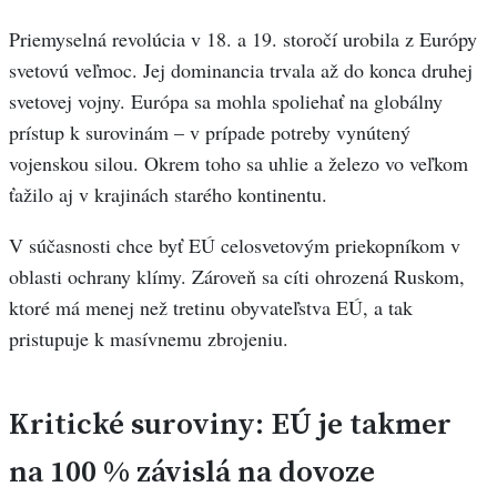
Priemyselná revolúcia v 18. a 19. storočí urobila z Európy
svetovú veľmoc. Jej dominancia trvala až do konca druhej
svetovej vojny. Európa sa mohla spoliehať na globálny
prístup k surovinám – v prípade potreby vynútený
vojenskou silou. Okrem toho sa uhlie a železo vo veľkom
ťažilo aj v krajinách starého kontinentu.
V súčasnosti chce byť EÚ celosvetovým priekopníkom v
oblasti ochrany klímy. Zároveň sa cíti ohrozená Ruskom,
ktoré má menej než tretinu obyvateľstva EÚ, a tak
pristupuje k masívnemu zbrojeniu.
Kritické suroviny: EÚ je takmer
na 100 % závislá na dovoze