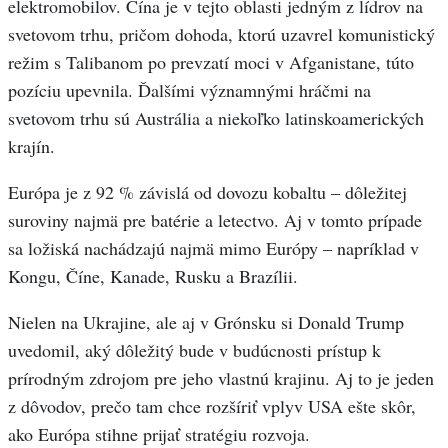
elektromobilov. Čína je v tejto oblasti jedným z lídrov na
svetovom trhu, pričom dohoda, ktorú uzavrel komunistický
režim s Talibanom po prevzatí moci v Afganistane, túto
pozíciu upevnila. Ďalšími významnými hráčmi na
svetovom trhu sú Austrália a niekoľko latinskoamerických
krajín.
Európa je z 92 % závislá od dovozu kobaltu – dôležitej
suroviny najmä pre batérie a letectvo. Aj v tomto prípade
sa ložiská nachádzajú najmä mimo Európy – napríklad v
Kongu, Číne, Kanade, Rusku a Brazílii.
Nielen na Ukrajine, ale aj v Grónsku si Donald Trump
uvedomil, aký dôležitý bude v budúcnosti prístup k
prírodným zdrojom pre jeho vlastnú krajinu. Aj to je jeden
z dôvodov, prečo tam chce rozšíriť vplyv USA ešte skôr,
ako Európa stihne prijať stratégiu rozvoja.