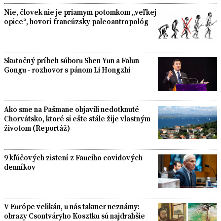
Nie, človek nie je priamym potomkom „veľkej
opice“, hovorí francúzsky paleoantropológ
Skutočný príbeh súboru Shen Yun a Falun
Gongu - rozhovor s pánom Li Hongzhi
Ako sme na Pašmane objavili nedotknuté
Chorvátsko, ktoré si ešte stále žije vlastným
životom (Reportáž)
9 kľúčových zistení z Fauciho covidových
denníkov
V Európe velikán, u nás takmer neznámy:
obrazy Csontváryho Kosztku sú najdrahšie